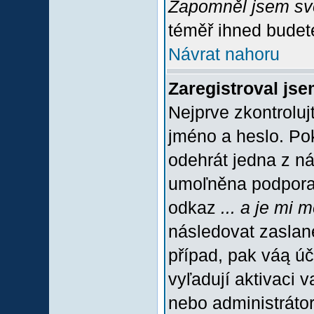
Zapomněl jsem sv
téměř ihned budete
Návrat nahoru
Zaregistroval jse
Nejprve zkontroluj
jméno a heslo. Po
odehrát jedna z ná
umoľněna podpora C
odkaz
... a je mi 
následovat zaslané
případ, pak váą úč
vyľadují aktivaci 
nebo administráto