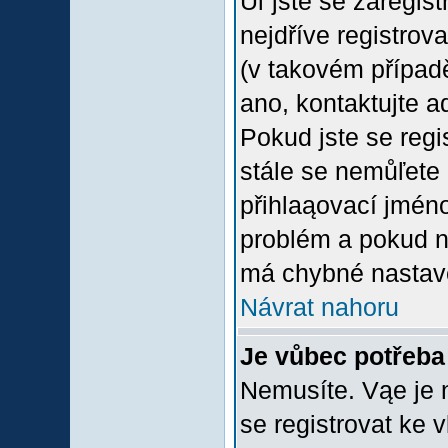
Uľ jste se zaregis
nejdříve registrov
(v takovém případ
ano, kontaktujte a
Pokud jste se regis
stále se nemůľete p
přihlaąovací jméno
problém a pokud ne
má chybné nastave
Návrat nahoru
Je vůbec potřeba 
Nemusíte. Vąe je n
se registrovat ke 