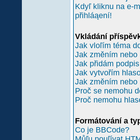
Kdyľ kliknu na e-m
přihláąení!
Vkládání příspěv
Jak vloľím téma do
Jak změním nebo 
Jak přidám podpi
Jak vytvořím hlas
Jak změním nebo 
Proč se nemohu do
Proč nemohu hlas
Formátování a ty
Co je BBCode?
Můľu pouľívat HT