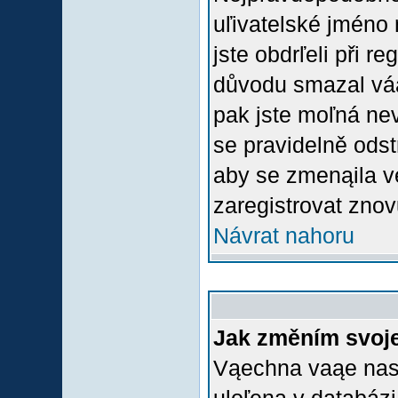
uľivatelské jméno 
jste obdrľeli při r
důvodu smazal váą 
pak jste moľná nevl
se pravidelně odstr
aby se zmenąila v
zaregistrovat znov
Návrat nahoru
Jak změním svoje
Vąechna vaąe nasta