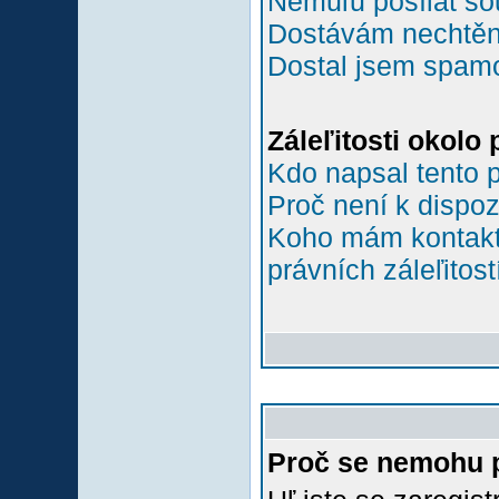
Nemůľu posílat so
Dostávám nechtěn
Dostal jsem spamov
Záleľitosti okolo
Kdo napsal tento 
Proč není k dispoz
Koho mám kontakto
právních záleľitost
Proč se nemohu p