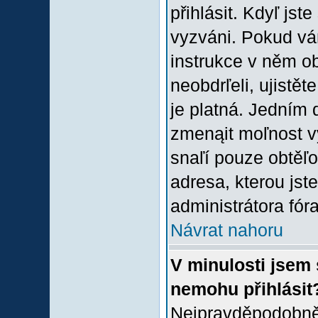
přihlásit. Kdyľ jste
vyzváni. Pokud vám
instrukce v něm ob
neobdrľeli, ujistě
je platná. Jedním 
zmenąit moľnost 
snaľí pouze obtěľov
adresa, kterou jste
administrátora fóra
Návrat nahoru
V minulosti jsem 
nemohu přihlásit
Nejpravděpodobněj