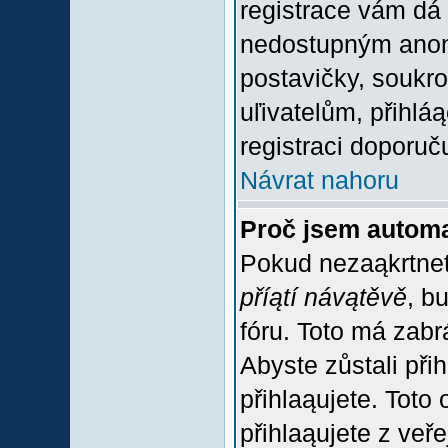
registrace vám dá 
nedostupným anon
postavičky, soukro
uľivatelům, přihlá
registraci doporuč
Návrat nahoru
Proč jsem automa
Pokud nezaąkrtnet
příątí návątěvě
, b
fóru. Toto má zabr
Abyste zůstali přih
přihlaąujete. Tot
přihlaąujete z veř