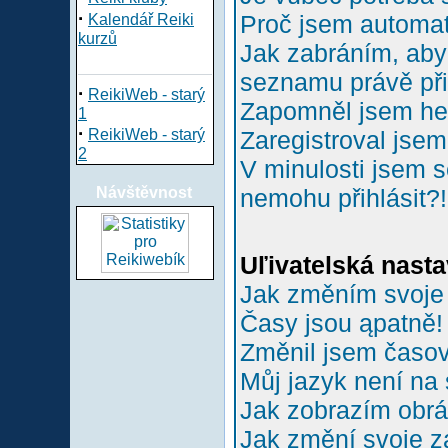
·
Proč jsem automa
Kalendář Reiki
kurzů
Jak zabráním, aby 
seznamu právě př
·
ReikiWeb - starý
Zapomněl jsem he
1
·
ReikiWeb - starý
Zaregistroval jsem
2
V minulosti jsem s
Návštěvnost
nemohu přihlásit?!
Uľivatelská nasta
Jak změním svoje
Časy jsou ąpatně!
Změnil jsem časové
Můj jazyk není na
Jak zobrazím obr
Jak změní svoje z