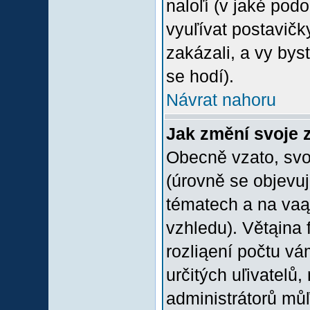
naloľí (v jaké pod
vyuľívat postavičk
zakázali, a vy bys
se hodí).
Návrat nahoru
Jak změní svoje 
Obecně vzato, svo
(úrovně se objevu
tématech a na vaąe
vzhledu). Větąina 
rozliąení počtu vá
určitých uľivatelů
administrátorů můľ