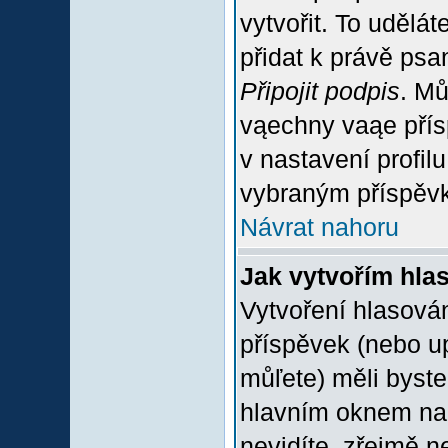
vytvořit. To udělá
přidat k právě ps
Připojit podpis
. Mů
vąechny vaąe přís
v nastavení profil
vybraným příspěvk
Návrat nahoru
Jak vytvořím hla
Vytvoření hlasován
příspěvek (nebo u
můľete) měli byste
hlavním oknem na 
nevidíte, zřejmě n