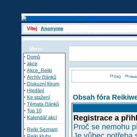
Vítej
Anonyme
Menu
·
Domů
·
akce
·
Akce_Reiki
·
Archív článků
FAQ
Hled
·
Diskuzní fórum
·
Hledání
Obsah fóra Reikiw
·
Ke stažení
·
Témata článků
·
Top 10
Registrace a přih
·
Kalendář akcí
Proč se nemohu př
·
Reiki Seznam
Je vůbec potřeba s
·
Reiki kluby