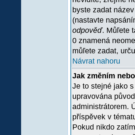
byste zadat název
(nastavte napsání
odpověď
. Můľete 
0 znamená neomez
můľete zadat, urču
Návrat nahoru
Jak změním nebo
Je to stejné jako 
upravována původ
administrátorem. Ú
příspěvek v tématu
Pokud nikdo zatím