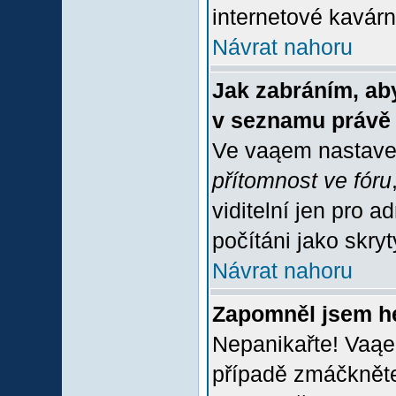
internetové kavárně
Návrat nahoru
Jak zabráním, aby
v seznamu právě
Ve vaąem nastave
přítomnost ve fóru
viditelní jen pro 
počítáni jako skrytý
Návrat nahoru
Zapomněl jsem h
Nepanikařte! Vaąe
případě zmáčkněte 