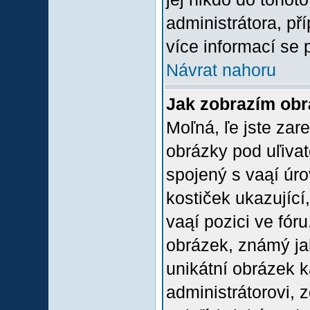
administrátora, př
více informací se 
Návrat nahoru
Jak zobrazím ob
Moľná, ľe jste zare
obrázky pod uľiva
spojený s vaąí úro
kostiček ukazující,
vaąí pozici ve fór
obrázek, známý jak
unikátní obrázek k
administrátorovi, z