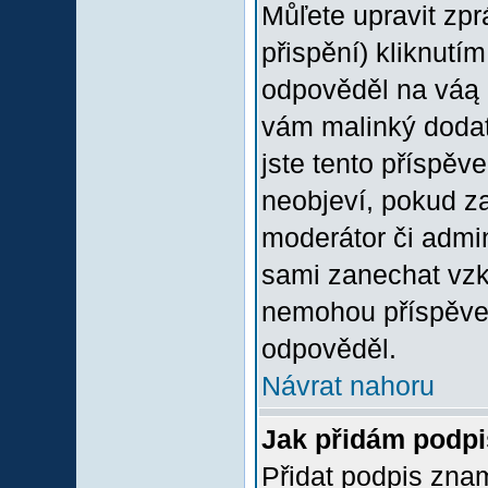
Můľete upravit zp
přispění) kliknutím
odpověděl na váą p
vám malinký dodate
jste tento příspěv
neobjeví, pokud z
moderátor či admini
sami zanechat vzka
nemohou příspěvek
odpověděl.
Návrat nahoru
Jak přidám podp
Přidat podpis znam