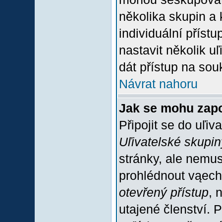
několika skupin a
individuální příst
nastavit několik u
dát přístup na sou
Návrat nahoru
Jak se mohu zapo
Připojit se do uľiv
Uľivatelské skupin
stránky, ale nemus
prohlédnout vąech
otevřený přístup
, 
utajené členství. 