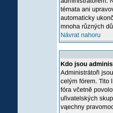
administrátorem.
témata ani upravov
automaticky ukon
mnoha různých dů
Návrat nahoru
Kdo jsou adminis
Administrátoři jso
celým fórem. Tito
fóra včetně povolo
uľivatelských skup
vąechny pravomoci