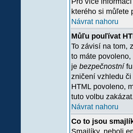
Pro více informac
kterého si můľete 
Návrat nahoru
Můľu pouľívat H
To závisí na tom, 
to máte povoleno, z
je
bezpečnostní
fu
zničení vzhledu či
HTML povoleno, mů
tuto volbu zakázat
Návrat nahoru
Co to jsou smajlí
Smajlíky, neboli e