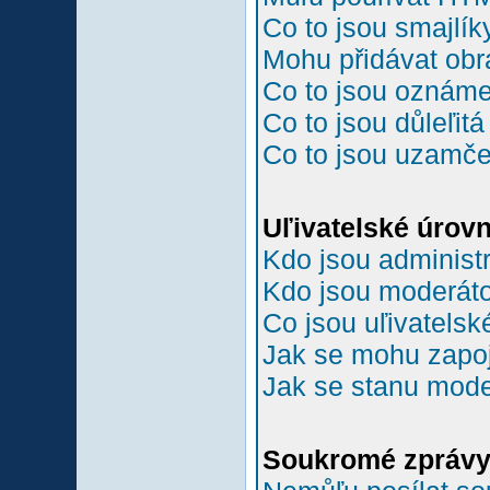
Co to jsou smajlík
Mohu přidávat ob
Co to jsou oznám
Co to jsou důleľit
Co to jsou uzamč
Uľivatelské úrov
Kdo jsou administr
Kdo jsou moderáto
Co jsou uľivatelsk
Jak se mohu zapoji
Jak se stanu mode
Soukromé zpráv