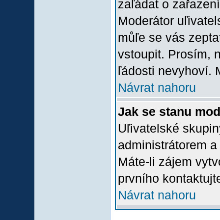
zaľádat o zařazení 
Moderátor uľivatel
můľe se vás zepta
vstoupit. Prosím,
ľádosti nevyhoví. 
Návrat nahoru
Jak se stanu mod
Uľivatelské skupi
administrátorem a
Máte-li zájem vytv
prvního kontaktuj
Návrat nahoru