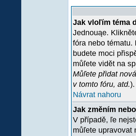
Jak vloľím téma 
Jednouąe. Klikněte
fóra nebo tématu. 
budete moci přispě
můľete vidět na sp
Můľete přidat nová
v tomto fóru, atd.
).
Návrat nahoru
Jak změním nebo
V případě, ľe nejs
můľete upravovat 