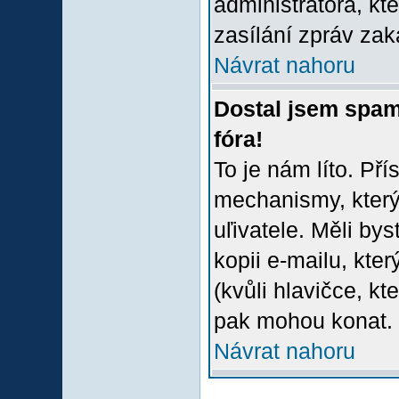
administrátora, kt
zasílání zpráv zak
Návrat nahoru
Dostal jsem spam
fóra!
To je nám líto. Př
mechanismy, který
uľivatele. Měli bys
kopii e-mailu, který
(kvůli hlavičce, k
pak mohou konat.
Návrat nahoru