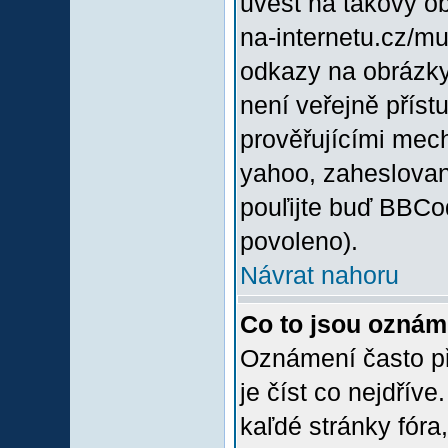
uvést na takový o
na-internetu.cz/m
odkazy na obrázky
není veřejně příst
prověřujícími mec
yahoo, zaheslovan
pouľijte buď BBCod
povoleno).
Návrat nahoru
Co to jsou oznám
Oznámení často při
je číst co nejdřív
kaľdé stránky fóra