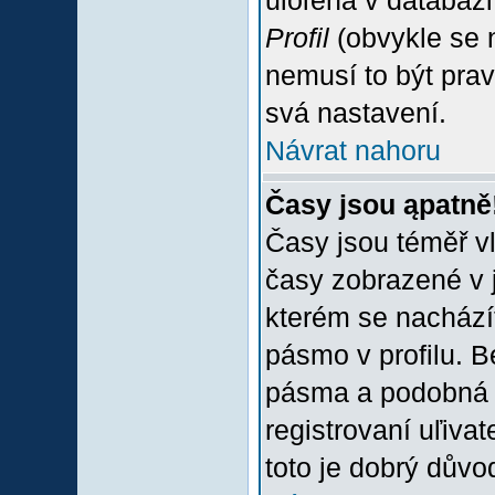
uloľena v databázi
Profil
(obvykle se n
nemusí to být prav
svá nastavení.
Návrat nahoru
Časy jsou ąpatně
Časy jsou téměř vľ
časy zobrazené v 
kterém se nacházít
pásmo v profilu. 
pásma a podobná 
registrovaní uľivat
toto je dobrý důvod