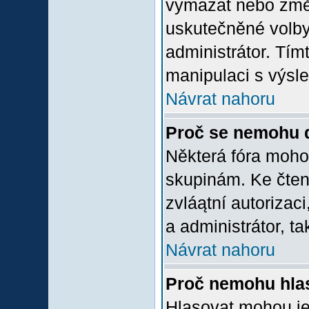
vymazat nebo změni
uskutečněné volby 
administrátor. Tím
manipulaci s výsl
Návrat nahoru
Proč se nemohu d
Některá fóra moho
skupinám. Ke čtení,
zvláątní autorizac
a administrátor, ta
Návrat nahoru
Proč nemohu hlas
Hlasovat mohou jen