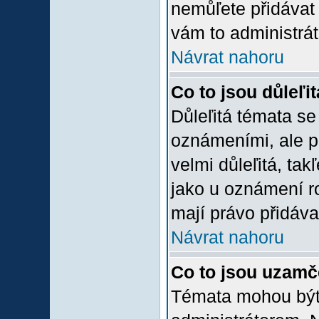
nemůľete přidávat 
vám to administrát
Návrat nahoru
Co to jsou důleľi
Důleľitá témata se
oznámeními, ale p
velmi důleľitá, tak
jako u oznámení ro
mají právo přidáva
Návrat nahoru
Co to jsou uzamč
Témata mohou bý