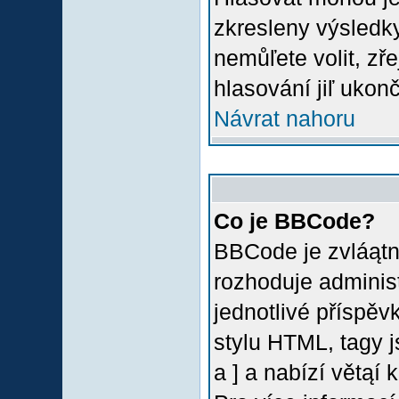
zkresleny výsledky
nemůľete volit, z
hlasování jiľ ukon
Návrat nahoru
Co je BBCode?
BBCode je zvláątn
rozhoduje administ
jednotlivé příspě
stylu HTML, tagy 
a ] a nabízí větąí 