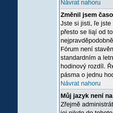
Návrat nahoru
Změnil jsem časov
Jste si jisti, ľe j
přesto se liąí od 
nejpravděpodobněją
Fórum není stavěn
standardním a let
hodinový rozdíl. 
pásma o jednu hod
Návrat nahoru
Můj jazyk není n
Zřejmě administrát
jej nikdo do tohoto