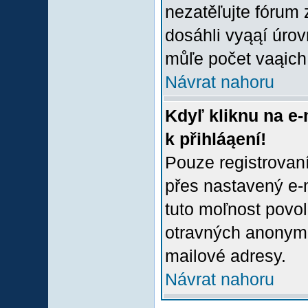
nezatěľujte fórum
dosáhli vyąąí úro
můľe počet vaąich 
Návrat nahoru
Kdyľ kliknu na e-
k přihláąení!
Pouze registrovaní
přes nastavený e-m
tuto moľnost povol
otravných anonymní
mailové adresy.
Návrat nahoru