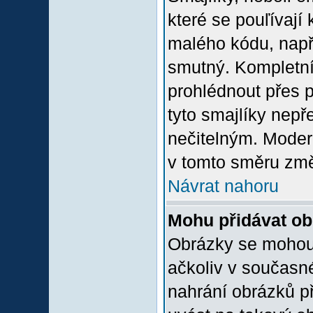
které se pouľívají 
malého kódu, např
smutný. Kompletní
prohlédnout přes p
tyto smajlíky nepř
nečitelným. Moder
v tomto směru změ
Návrat nahoru
Mohu přidávat o
Obrázky se mohou 
ačkoliv v současn
nahrání obrázků p