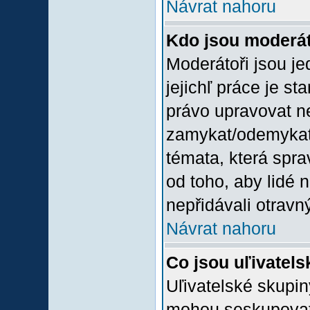
Návrat nahoru
Kdo jsou moderát
Moderátoři jsou jed
jejichľ práce je st
právo upravovat n
zamykat/odemykat,
témata, která spra
od toho, aby lidé 
nepřidávali otravný
Návrat nahoru
Co jsou uľivatel
Uľivatelské skupin
mohou seskupovat u