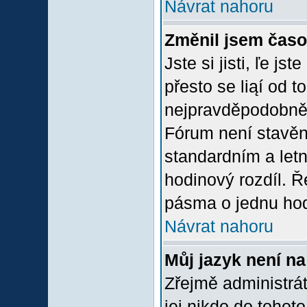
Návrat nahoru
Změnil jsem časov
Jste si jisti, ľe j
přesto se liąí od 
nejpravděpodobněją
Fórum není stavěn
standardním a let
hodinový rozdíl. 
pásma o jednu hod
Návrat nahoru
Můj jazyk není n
Zřejmě administrát
jej nikdo do tohoto