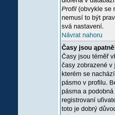
uloľena v databázi
Profil
(obvykle se n
nemusí to být prav
svá nastavení.
Návrat nahoru
Časy jsou ąpatně
Časy jsou téměř vľ
časy zobrazené v 
kterém se nacházít
pásmo v profilu. 
pásma a podobná 
registrovaní uľivat
toto je dobrý důvod