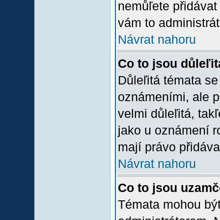
nemůľete přidávat 
vám to administrát
Návrat nahoru
Co to jsou důleľi
Důleľitá témata se
oznámeními, ale p
velmi důleľitá, tak
jako u oznámení ro
mají právo přidáva
Návrat nahoru
Co to jsou uzamč
Témata mohou bý