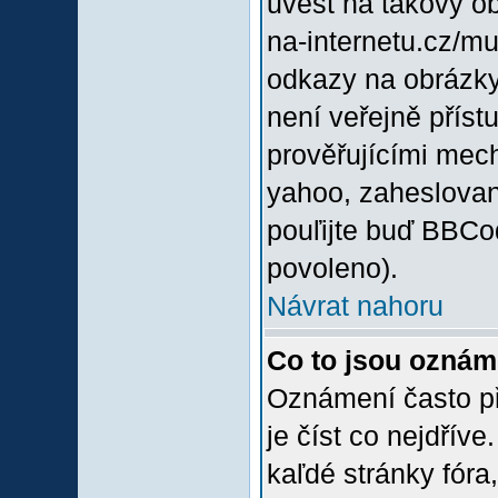
uvést na takový o
na-internetu.cz/m
odkazy na obrázky
není veřejně příst
prověřujícími mec
yahoo, zaheslovan
pouľijte buď BBCod
povoleno).
Návrat nahoru
Co to jsou oznám
Oznámení často při
je číst co nejdřív
kaľdé stránky fóra