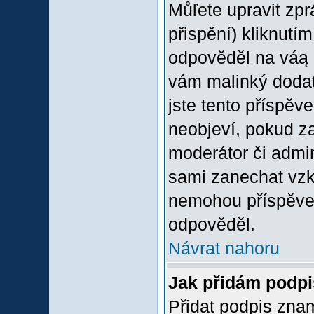
Můľete upravit zp
přispění) kliknutím
odpověděl na váą p
vám malinký dodate
jste tento příspěv
neobjeví, pokud z
moderátor či admini
sami zanechat vzka
nemohou příspěvek
odpověděl.
Návrat nahoru
Jak přidám podp
Přidat podpis znam