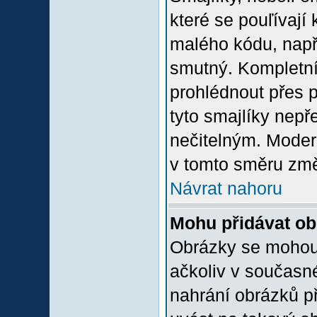
které se pouľívají 
malého kódu, např
smutný. Kompletní
prohlédnout přes p
tyto smajlíky nepř
nečitelným. Moder
v tomto směru změ
Návrat nahoru
Mohu přidávat o
Obrázky se mohou 
ačkoliv v současn
nahrání obrázků p