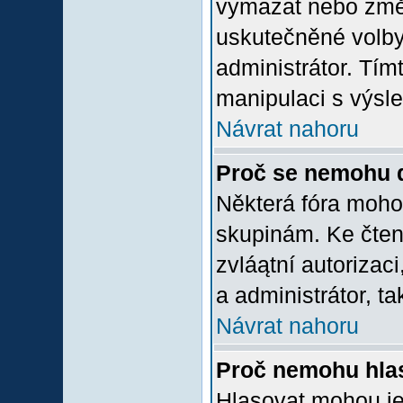
vymazat nebo změni
uskutečněné volby 
administrátor. Tím
manipulaci s výsl
Návrat nahoru
Proč se nemohu d
Některá fóra moho
skupinám. Ke čtení,
zvláątní autorizac
a administrátor, ta
Návrat nahoru
Proč nemohu hlas
Hlasovat mohou jen