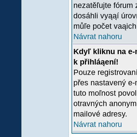
nezatěľujte fórum
dosáhli vyąąí úro
můľe počet vaąich 
Návrat nahoru
Kdyľ kliknu na e-
k přihláąení!
Pouze registrovaní
přes nastavený e-m
tuto moľnost povol
otravných anonymní
mailové adresy.
Návrat nahoru