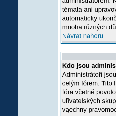
administrátorem.
témata ani upravov
automaticky ukon
mnoha různých dů
Návrat nahoru
Kdo jsou adminis
Administrátoři jso
celým fórem. Tito
fóra včetně povolo
uľivatelských skup
vąechny pravomoci