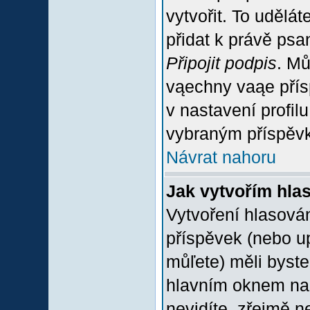
vytvořit. To udělá
přidat k právě ps
Připojit podpis
. Mů
vąechny vaąe přís
v nastavení profil
vybraným příspěvk
Návrat nahoru
Jak vytvořím hla
Vytvoření hlasován
příspěvek (nebo u
můľete) měli byste
hlavním oknem na 
nevidíte, zřejmě n