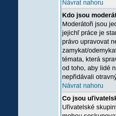
Návrat nahoru
Kdo jsou moderát
Moderátoři jsou jed
jejichľ práce je st
právo upravovat n
zamykat/odemykat,
témata, která spra
od toho, aby lidé 
nepřidávali otravný
Návrat nahoru
Co jsou uľivatel
Uľivatelské skupin
mohou seskupovat u