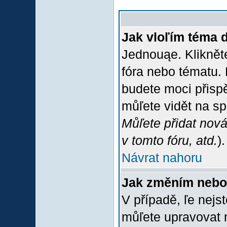
Jak vloľím téma 
Jednouąe. Klikněte
fóra nebo tématu. 
budete moci přispě
můľete vidět na sp
Můľete přidat nová
v tomto fóru, atd.
).
Návrat nahoru
Jak změním nebo
V případě, ľe nejs
můľete upravovat 