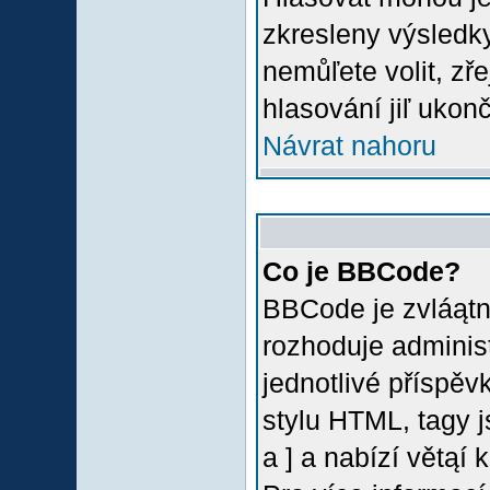
zkresleny výsledky
nemůľete volit, z
hlasování jiľ ukon
Návrat nahoru
Co je BBCode?
BBCode je zvláątn
rozhoduje administ
jednotlivé příspě
stylu HTML, tagy 
a ] a nabízí větąí 