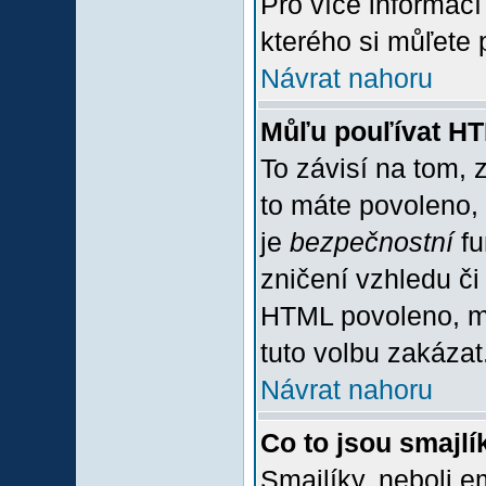
Pro více informac
kterého si můľete 
Návrat nahoru
Můľu pouľívat H
To závisí na tom, 
to máte povoleno, z
je
bezpečnostní
fu
zničení vzhledu či
HTML povoleno, mů
tuto volbu zakázat
Návrat nahoru
Co to jsou smajlí
Smajlíky, neboli e