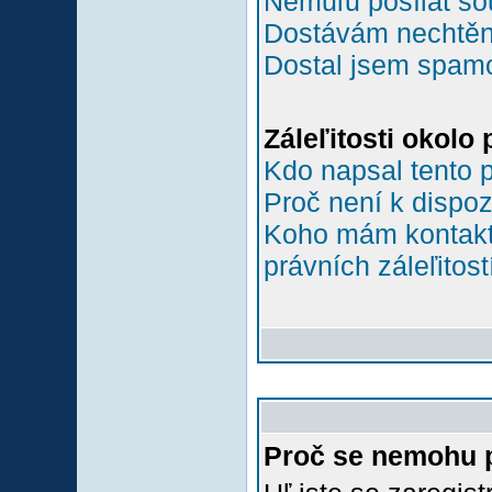
Nemůľu posílat so
Dostávám nechtěn
Dostal jsem spamov
Záleľitosti okolo
Kdo napsal tento 
Proč není k dispoz
Koho mám kontakto
právních záleľitost
Proč se nemohu p