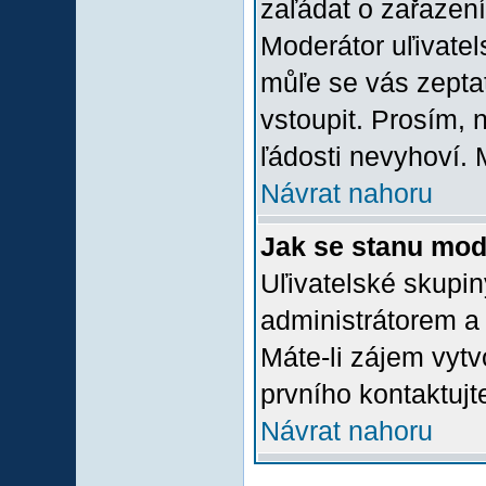
zaľádat o zařazení 
Moderátor uľivatel
můľe se vás zepta
vstoupit. Prosím,
ľádosti nevyhoví. 
Návrat nahoru
Jak se stanu mod
Uľivatelské skupi
administrátorem a
Máte-li zájem vytv
prvního kontaktuj
Návrat nahoru