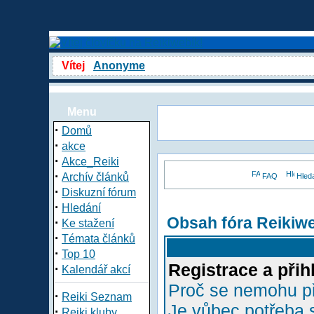
Vítej
Anonyme
Menu
·
Domů
·
akce
·
Akce_Reiki
·
Archív článků
FAQ
Hled
·
Diskuzní fórum
·
Hledání
Obsah fóra Reikiw
·
Ke stažení
·
Témata článků
·
Top 10
Registrace a přih
·
Kalendář akcí
Proč se nemohu př
·
Reiki Seznam
Je vůbec potřeba s
·
Reiki kluby