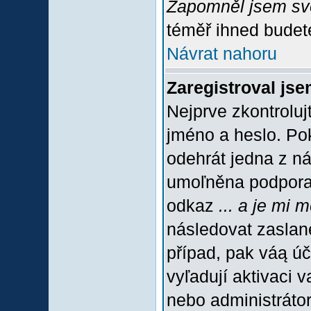
Zapomněl jsem sv
téměř ihned budete
Návrat nahoru
Zaregistroval jse
Nejprve zkontroluj
jméno a heslo. Po
odehrát jedna z ná
umoľněna podpora C
odkaz
... a je mi 
následovat zaslané
případ, pak váą úč
vyľadují aktivaci 
nebo administráto