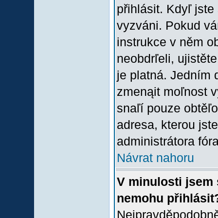
přihlásit. Kdyľ jste
vyzváni. Pokud vám
instrukce v něm ob
neobdrľeli, ujistě
je platná. Jedním 
zmenąit moľnost 
snaľí pouze obtěľov
adresa, kterou jste
administrátora fóra
Návrat nahoru
V minulosti jsem 
nemohu přihlásit
Nejpravděpodobněj