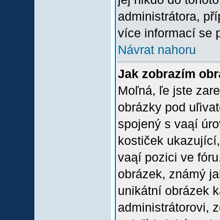
administrátora, př
více informací se 
Návrat nahoru
Jak zobrazím ob
Moľná, ľe jste zare
obrázky pod uľiva
spojený s vaąí úro
kostiček ukazující,
vaąí pozici ve fór
obrázek, známý jak
unikátní obrázek k
administrátorovi, z