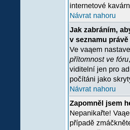
internetové kavárně
Návrat nahoru
Jak zabráním, aby
v seznamu právě
Ve vaąem nastave
přítomnost ve fóru
viditelní jen pro 
počítáni jako skrytý
Návrat nahoru
Zapomněl jsem h
Nepanikařte! Vaąe
případě zmáčkněte 