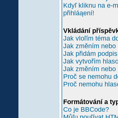
Kdyľ kliknu na e-m
přihláąení!
Vkládání příspěv
Jak vloľím téma do
Jak změním nebo 
Jak přidám podpi
Jak vytvořím hlas
Jak změním nebo 
Proč se nemohu do
Proč nemohu hlas
Formátování a ty
Co je BBCode?
Můľu pouľívat HT