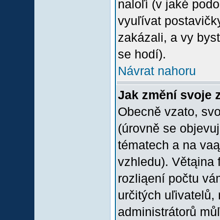
naloľí (v jaké pod
vyuľívat postavičk
zakázali, a vy bys
se hodí).
Návrat nahoru
Jak změní svoje 
Obecně vzato, svo
(úrovně se objevu
tématech a na vaąe
vzhledu). Větąina 
rozliąení počtu vá
určitých uľivatelů
administrátorů můľ