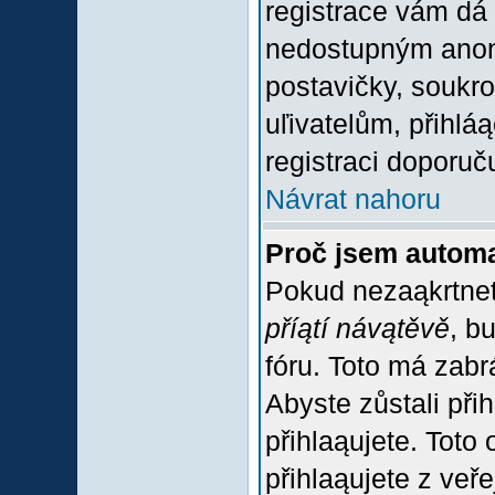
registrace vám dá 
nedostupným anon
postavičky, soukro
uľivatelům, přihlá
registraci doporuč
Návrat nahoru
Proč jsem automa
Pokud nezaąkrtnet
příątí návątěvě
, b
fóru. Toto má zabr
Abyste zůstali přih
přihlaąujete. Tot
přihlaąujete z veř