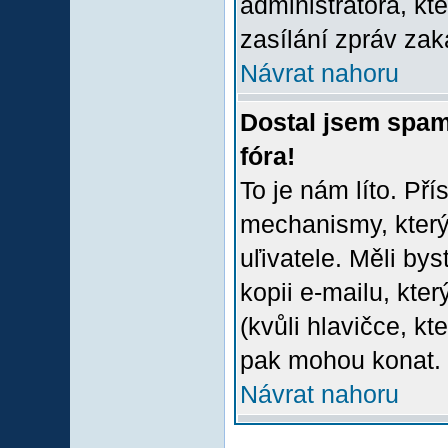
administrátora, kt
zasílání zpráv zak
Návrat nahoru
Dostal jsem spam
fóra!
To je nám líto. Př
mechanismy, který
uľivatele. Měli bys
kopii e-mailu, který
(kvůli hlavičce, k
pak mohou konat.
Návrat nahoru