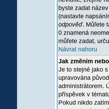
byste zadat název
(nastavte napsání
odpověď
. Můľete 
0 znamená neomez
můľete zadat, urču
Návrat nahoru
Jak změním nebo
Je to stejné jako 
upravována původ
administrátorem. Ú
příspěvek v tématu
Pokud nikdo zatím