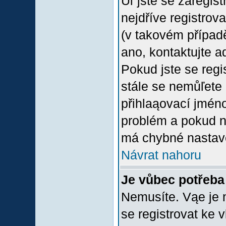
Uľ jste se zaregis
nejdříve registrov
(v takovém případ
ano, kontaktujte a
Pokud jste se regis
stále se nemůľete p
přihlaąovací jméno
problém a pokud ne
má chybné nastave
Návrat nahoru
Je vůbec potřeba 
Nemusíte. Vąe je n
se registrovat ke 