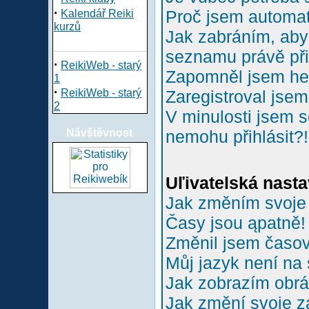
·
Proč jsem automa
Kalendář Reiki
kurzů
Jak zabráním, aby 
seznamu právě př
·
ReikiWeb - starý
Zapomněl jsem he
1
·
ReikiWeb - starý
Zaregistroval jsem
2
V minulosti jsem s
Návštěvnost
nemohu přihlásit?!
Uľivatelská nasta
Jak změním svoje
Časy jsou ąpatně!
Změnil jsem časové
Můj jazyk není na
Jak zobrazím obr
Jak změní svoje z