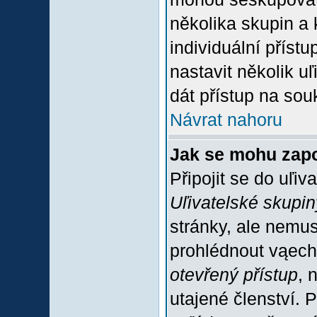
několika skupin a
individuální příst
nastavit několik u
dát přístup na sou
Návrat nahoru
Jak se mohu zapo
Připojit se do uľiv
Uľivatelské skupin
stránky, ale nemus
prohlédnout vąech
otevřený přístup
, 
utajené členství. 