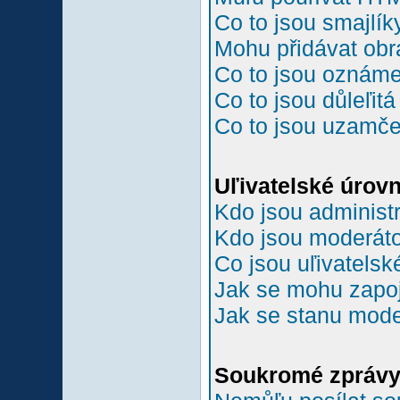
Co to jsou smajlík
Mohu přidávat ob
Co to jsou oznám
Co to jsou důleľit
Co to jsou uzamč
Uľivatelské úrov
Kdo jsou administr
Kdo jsou moderáto
Co jsou uľivatelsk
Jak se mohu zapoji
Jak se stanu mode
Soukromé zpráv