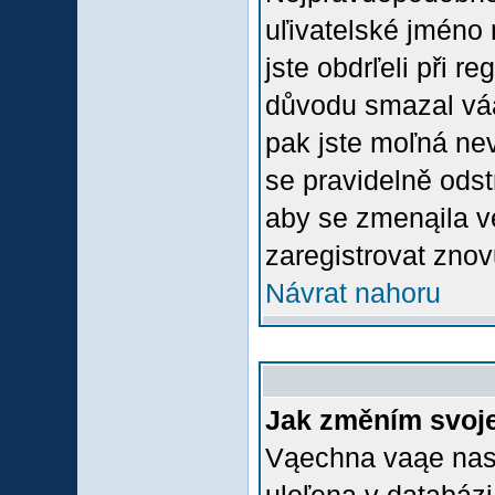
uľivatelské jméno 
jste obdrľeli při r
důvodu smazal váą 
pak jste moľná nevl
se pravidelně odstr
aby se zmenąila v
zaregistrovat znov
Návrat nahoru
Jak změním svoje
Vąechna vaąe nasta