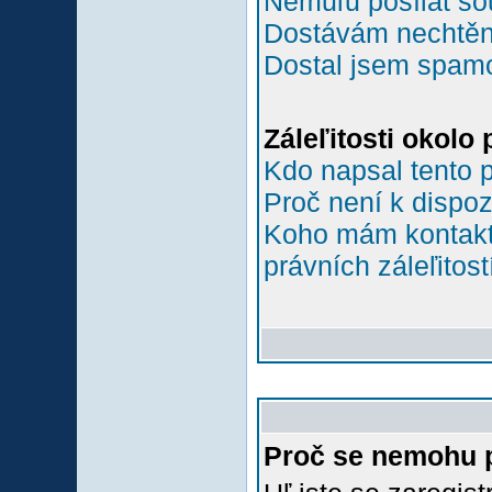
Nemůľu posílat so
Dostávám nechtěn
Dostal jsem spamov
Záleľitosti okolo
Kdo napsal tento 
Proč není k dispoz
Koho mám kontakto
právních záleľitost
Proč se nemohu p