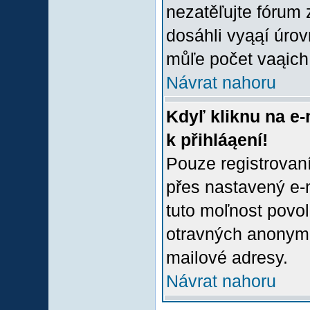
nezatěľujte fórum
dosáhli vyąąí úro
můľe počet vaąich 
Návrat nahoru
Kdyľ kliknu na e-
k přihláąení!
Pouze registrovaní
přes nastavený e-m
tuto moľnost povol
otravných anonymní
mailové adresy.
Návrat nahoru