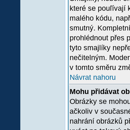
které se pouľívají 
malého kódu, např
smutný. Kompletní
prohlédnout přes p
tyto smajlíky nepř
nečitelným. Moder
v tomto směru změ
Návrat nahoru
Mohu přidávat o
Obrázky se mohou 
ačkoliv v současn
nahrání obrázků p