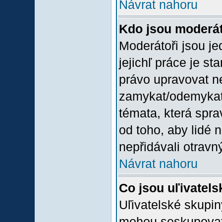
Návrat nahoru
Kdo jsou moderát
Moderátoři jsou jed
jejichľ práce je st
právo upravovat n
zamykat/odemykat,
témata, která spra
od toho, aby lidé 
nepřidávali otravný
Návrat nahoru
Co jsou uľivatel
Uľivatelské skupin
mohou seskupovat u