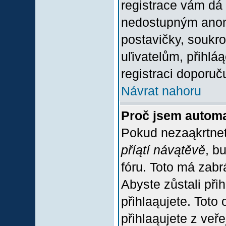
registrace vám dá 
nedostupným anon
postavičky, soukro
uľivatelům, přihlá
registraci doporuč
Návrat nahoru
Proč jsem automa
Pokud nezaąkrtnet
příątí návątěvě
, b
fóru. Toto má zabr
Abyste zůstali přih
přihlaąujete. Tot
přihlaąujete z veř