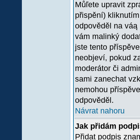
Můľete upravit zp
přispění) kliknutím
odpověděl na váą p
vám malinký dodate
jste tento příspěv
neobjeví, pokud z
moderátor či admini
sami zanechat vzka
nemohou příspěvek
odpověděl.
Návrat nahoru
Jak přidám podp
Přidat podpis znam