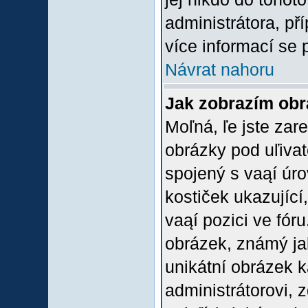
administrátora, př
více informací se 
Návrat nahoru
Jak zobrazím ob
Moľná, ľe jste zare
obrázky pod uľiva
spojený s vaąí úro
kostiček ukazující,
vaąí pozici ve fór
obrázek, známý jak
unikátní obrázek k
administrátorovi, z