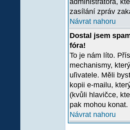
administrátora, kt
zasílání zpráv zak
Návrat nahoru
Dostal jsem spam
fóra!
To je nám líto. Př
mechanismy, který
uľivatele. Měli bys
kopii e-mailu, který
(kvůli hlavičce, k
pak mohou konat.
Návrat nahoru