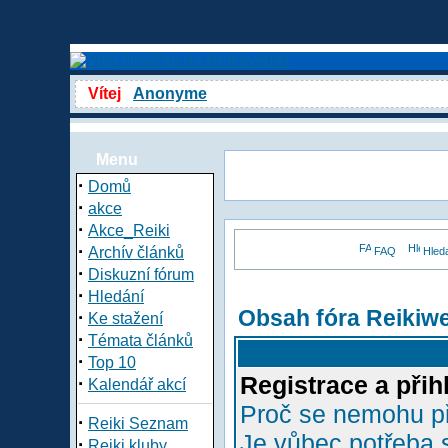
Vítej
Anonyme
Menu
·
Domů
·
akce
·
Akce_Reiki
·
Archív článků
FAQ
Hled
·
Diskuzní fórum
·
Hledání
Obsah fóra Reikiw
·
Ke stažení
·
Témata článků
·
Top 10
Registrace a přih
·
Kalendář akcí
Proč se nemohu př
·
Reiki Seznam
Je vůbec potřeba s
·
Reiki kluby