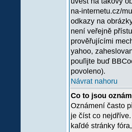
uvést na takový o
na-internetu.cz/m
odkazy na obrázky
není veřejně příst
prověřujícími mec
yahoo, zaheslovan
pouľijte buď BBCod
povoleno).
Návrat nahoru
Co to jsou oznám
Oznámení často při
je číst co nejdřív
kaľdé stránky fóra