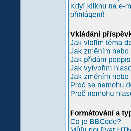
Kdyľ kliknu na e-m
přihláąení!
Vkládání příspěv
Jak vloľím téma do
Jak změním nebo 
Jak přidám podpi
Jak vytvořím hlas
Jak změním nebo 
Proč se nemohu do
Proč nemohu hlas
Formátování a ty
Co je BBCode?
Můľu pouľívat HT