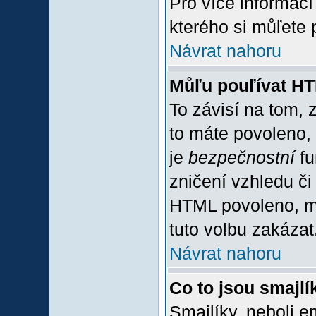
Pro více informac
kterého si můľete 
Návrat nahoru
Můľu pouľívat H
To závisí na tom, 
to máte povoleno, z
je
bezpečnostní
fu
zničení vzhledu či
HTML povoleno, mů
tuto volbu zakázat
Návrat nahoru
Co to jsou smajlí
Smajlíky, neboli e