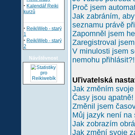
·
Proč jsem automa
Kalendář Reiki
kurzů
Jak zabráním, aby 
seznamu právě př
·
ReikiWeb - starý
Zapomněl jsem he
1
·
ReikiWeb - starý
Zaregistroval jsem
2
V minulosti jsem s
Návštěvnost
nemohu přihlásit?!
Uľivatelská nasta
Jak změním svoje
Časy jsou ąpatně!
Změnil jsem časové
Můj jazyk není na
Jak zobrazím obr
Jak změní svoje z