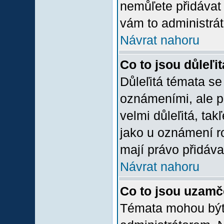
nemůľete přidávat 
vám to administrát
Návrat nahoru
Co to jsou důleľi
Důleľitá témata se
oznámeními, ale p
velmi důleľitá, tak
jako u oznámení ro
mají právo přidáva
Návrat nahoru
Co to jsou uzamč
Témata mohou bý