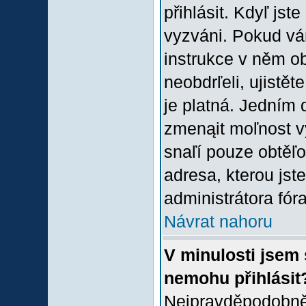
přihlásit. Kdyľ jste
vyzváni. Pokud vám
instrukce v něm ob
neobdrľeli, ujistě
je platná. Jedním 
zmenąit moľnost 
snaľí pouze obtěľov
adresa, kterou jste
administrátora fóra
Návrat nahoru
V minulosti jsem 
nemohu přihlásit
Nejpravděpodobněj