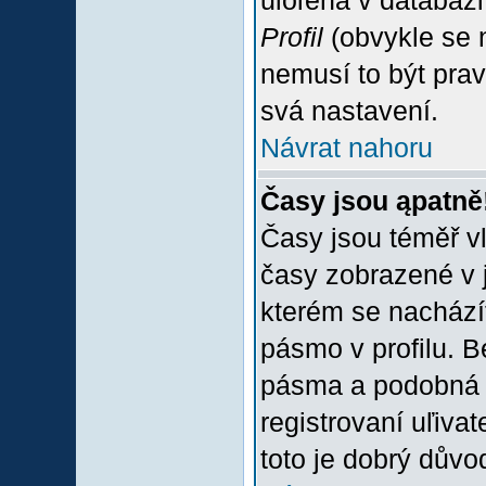
uloľena v databázi
Profil
(obvykle se n
nemusí to být prav
svá nastavení.
Návrat nahoru
Časy jsou ąpatně
Časy jsou téměř vľ
časy zobrazené v 
kterém se nacházít
pásmo v profilu. 
pásma a podobná 
registrovaní uľivat
toto je dobrý důvod