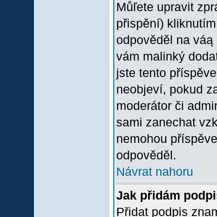
Můľete upravit zp
přispění) kliknutím
odpověděl na váą p
vám malinký dodate
jste tento příspěv
neobjeví, pokud z
moderátor či admini
sami zanechat vzka
nemohou příspěvek
odpověděl.
Návrat nahoru
Jak přidám podp
Přidat podpis znam