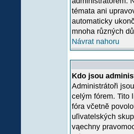
administrátorem.
témata ani upravov
automaticky ukon
mnoha různých dů
Návrat nahoru
Kdo jsou adminis
Administrátoři jso
celým fórem. Tito
fóra včetně povolo
uľivatelských skup
vąechny pravomoci