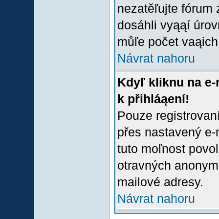
nezatěľujte fórum
dosáhli vyąąí úro
můľe počet vaąich 
Návrat nahoru
Kdyľ kliknu na e-
k přihláąení!
Pouze registrovaní
přes nastavený e-m
tuto moľnost povol
otravných anonymní
mailové adresy.
Návrat nahoru