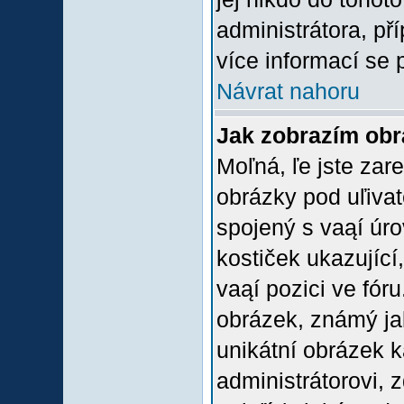
administrátora, př
více informací se 
Návrat nahoru
Jak zobrazím ob
Moľná, ľe jste zare
obrázky pod uľiva
spojený s vaąí úro
kostiček ukazující,
vaąí pozici ve fór
obrázek, známý jak
unikátní obrázek k
administrátorovi, z