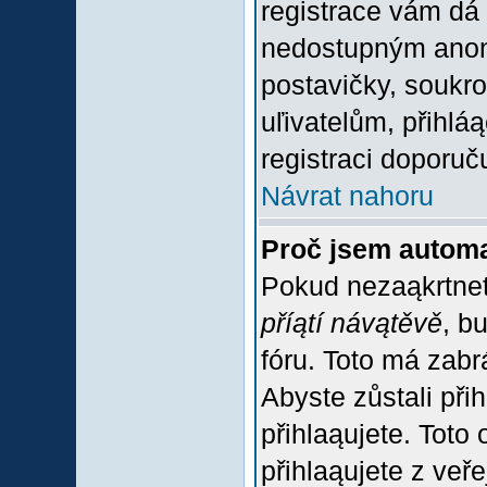
registrace vám dá 
nedostupným anon
postavičky, soukro
uľivatelům, přihlá
registraci doporuč
Návrat nahoru
Proč jsem automa
Pokud nezaąkrtnet
příątí návątěvě
, b
fóru. Toto má zabr
Abyste zůstali přih
přihlaąujete. Tot
přihlaąujete z veř