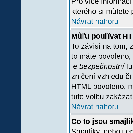
Pro více informac
kterého si můľete 
Návrat nahoru
Můľu pouľívat H
To závisí na tom, 
to máte povoleno, z
je
bezpečnostní
fu
zničení vzhledu či
HTML povoleno, mů
tuto volbu zakázat
Návrat nahoru
Co to jsou smajlí
Smajlíky, neboli e