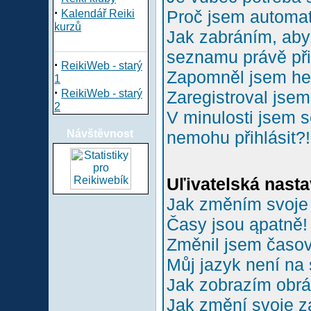
·
Proč jsem automa
Kalendář Reiki
kurzů
Jak zabráním, aby 
seznamu právě př
·
ReikiWeb - starý
Zapomněl jsem he
1
·
ReikiWeb - starý
Zaregistroval jsem
2
V minulosti jsem s
Návštěvnost
nemohu přihlásit?!
Uľivatelská nasta
Jak změním svoje
Časy jsou ąpatně!
Změnil jsem časové
Můj jazyk není na
Jak zobrazím obr
Jak změní svoje z