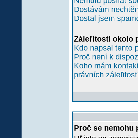
Nemůľu posílat so
Dostávám nechtěn
Dostal jsem spamov
Záleľitosti okolo
Kdo napsal tento 
Proč není k dispoz
Koho mám kontakto
právních záleľitost
Proč se nemohu p