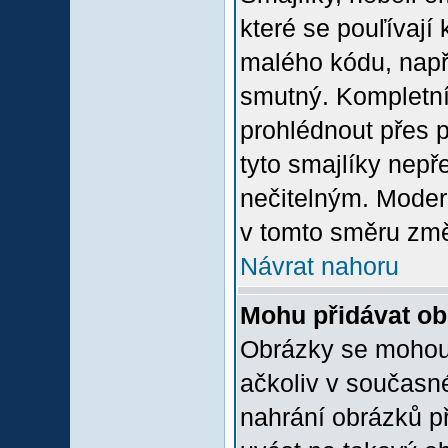
které se pouľívají 
malého kódu, např
smutný. Kompletní
prohlédnout přes p
tyto smajlíky nepř
nečitelným. Moder
v tomto směru změ
Návrat nahoru
Mohu přidávat o
Obrázky se mohou 
ačkoliv v současn
nahrání obrázků p