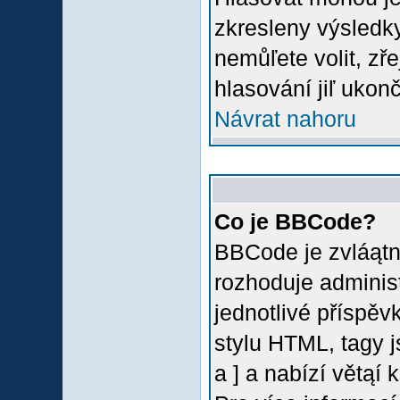
zkresleny výsledky
nemůľete volit, z
hlasování jiľ ukon
Návrat nahoru
Co je BBCode?
BBCode je zvláątn
rozhoduje administ
jednotlivé příspě
stylu HTML, tagy 
a ] a nabízí větąí 