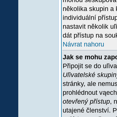
několika skupin a
individuální příst
nastavit několik u
dát přístup na sou
Návrat nahoru
Jak se mohu zapo
Připojit se do uľiv
Uľivatelské skupin
stránky, ale nemus
prohlédnout vąech
otevřený přístup
, 
utajené členství. 