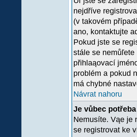
Uľ jste se zaregis
nejdříve registrov
(v takovém případ
ano, kontaktujte a
Pokud jste se regis
stále se nemůľete p
přihlaąovací jméno
problém a pokud ne
má chybné nastave
Návrat nahoru
Je vůbec potřeba 
Nemusíte. Vąe je n
se registrovat ke 