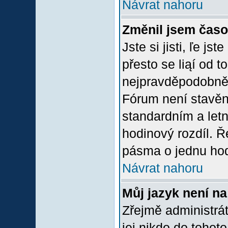
Návrat nahoru
Změnil jsem časov
Jste si jisti, ľe j
přesto se liąí od 
nejpravděpodobněją
Fórum není stavěn
standardním a let
hodinový rozdíl. 
pásma o jednu hod
Návrat nahoru
Můj jazyk není n
Zřejmě administrát
jej nikdo do tohoto