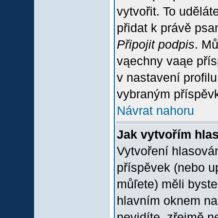
vytvořit. To udělá
přidat k právě ps
Připojit podpis
. Mů
vąechny vaąe přís
v nastavení profil
vybraným příspěvk
Návrat nahoru
Jak vytvořím hla
Vytvoření hlasován
příspěvek (nebo u
můľete) měli byste
hlavním oknem na 
nevidíte, zřejmě n