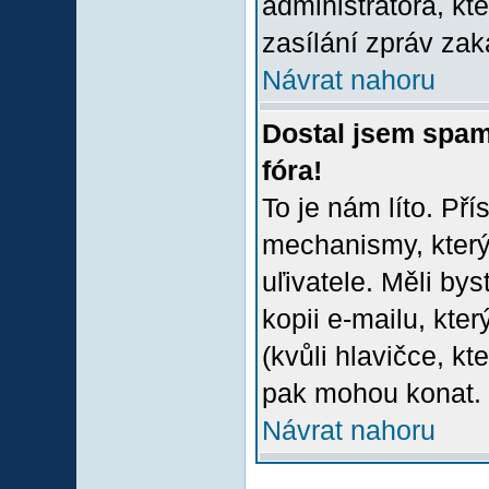
administrátora, kt
zasílání zpráv zak
Návrat nahoru
Dostal jsem spam
fóra!
To je nám líto. Př
mechanismy, který
uľivatele. Měli bys
kopii e-mailu, který
(kvůli hlavičce, k
pak mohou konat.
Návrat nahoru