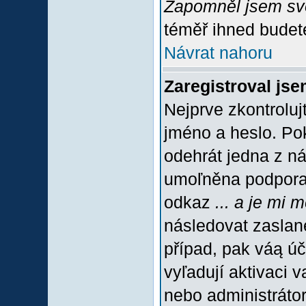
Zapomněl jsem sv
téměř ihned budete
Návrat nahoru
Zaregistroval jse
Nejprve zkontroluj
jméno a heslo. Po
odehrát jedna z ná
umoľněna podpora C
odkaz
... a je mi 
následovat zaslané
případ, pak váą úč
vyľadují aktivaci 
nebo administráto