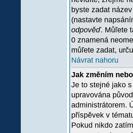
byste zadat název
(nastavte napsání
odpověď
. Můľete 
0 znamená neomez
můľete zadat, urču
Návrat nahoru
Jak změním nebo
Je to stejné jako 
upravována původ
administrátorem. Ú
příspěvek v tématu
Pokud nikdo zatím