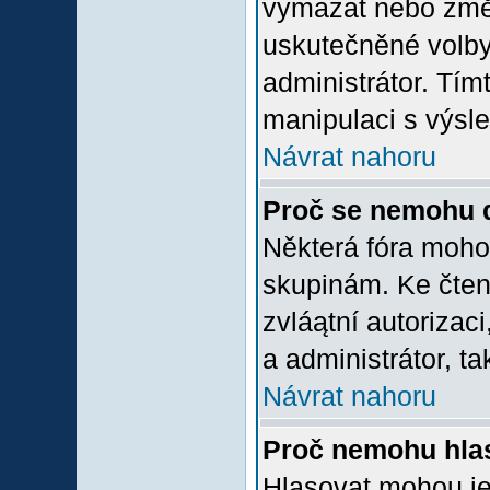
vymazat nebo změni
uskutečněné volby 
administrátor. Tím
manipulaci s výsl
Návrat nahoru
Proč se nemohu d
Některá fóra moho
skupinám. Ke čtení,
zvláątní autorizac
a administrátor, ta
Návrat nahoru
Proč nemohu hlas
Hlasovat mohou jen