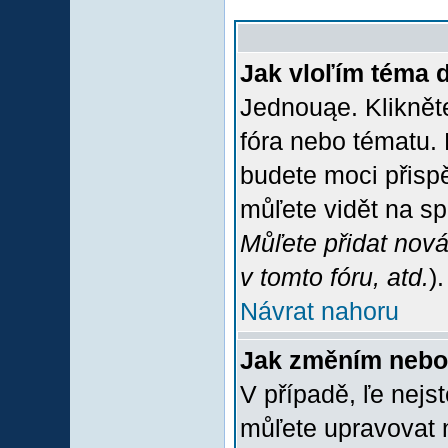
Jak vloľím téma 
Jednouąe. Klikněte
fóra nebo tématu. 
budete moci přispě
můľete vidět na sp
Můľete přidat nová
v tomto fóru, atd.
).
Návrat nahoru
Jak změním nebo
V případě, ľe nejs
můľete upravovat 