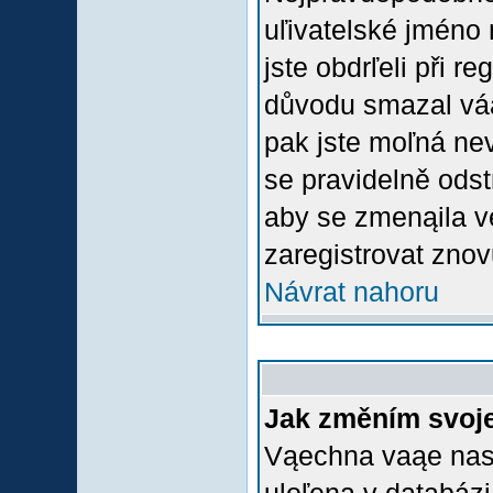
uľivatelské jméno 
jste obdrľeli při r
důvodu smazal váą 
pak jste moľná nevl
se pravidelně odstr
aby se zmenąila v
zaregistrovat znov
Návrat nahoru
Jak změním svoje
Vąechna vaąe nasta