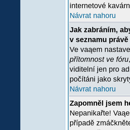
internetové kavárně
Návrat nahoru
Jak zabráním, aby
v seznamu právě
Ve vaąem nastave
přítomnost ve fóru
viditelní jen pro 
počítáni jako skrytý
Návrat nahoru
Zapomněl jsem h
Nepanikařte! Vaąe
případě zmáčkněte 