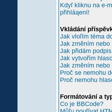
Kdyľ kliknu na e-m
přihláąení!
Vkládání příspěv
Jak vloľím téma do
Jak změním nebo 
Jak přidám podpi
Jak vytvořím hlas
Jak změním nebo 
Proč se nemohu do
Proč nemohu hlas
Formátování a ty
Co je BBCode?
Můľu pouľívat HT