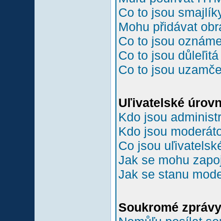
Co to jsou smajlík
Mohu přidávat ob
Co to jsou oznám
Co to jsou důleľit
Co to jsou uzamč
Uľivatelské úrov
Kdo jsou administr
Kdo jsou moderáto
Co jsou uľivatelsk
Jak se mohu zapoji
Jak se stanu mode
Soukromé zpráv