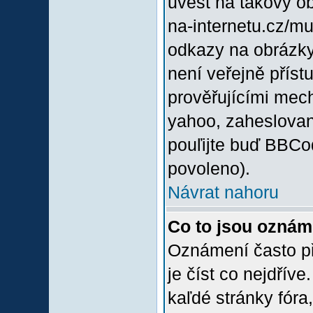
uvést na takový o
na-internetu.cz/m
odkazy na obrázky
není veřejně příst
prověřujícími mec
yahoo, zaheslovan
pouľijte buď BBCod
povoleno).
Návrat nahoru
Co to jsou oznám
Oznámení často při
je číst co nejdřív
kaľdé stránky fóra