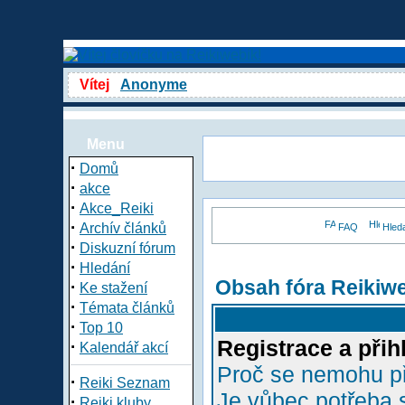
Vítej
Anonyme
Menu
·
Domů
·
akce
·
Akce_Reiki
·
Archív článků
FAQ
Hled
·
Diskuzní fórum
·
Hledání
Obsah fóra Reikiw
·
Ke stažení
·
Témata článků
·
Top 10
Registrace a přih
·
Kalendář akcí
Proč se nemohu př
·
Reiki Seznam
Je vůbec potřeba s
·
Reiki kluby