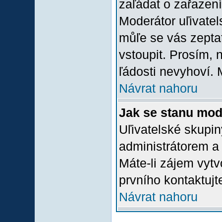
zaľádat o zařazení 
Moderátor uľivatel
můľe se vás zepta
vstoupit. Prosím,
ľádosti nevyhoví. 
Návrat nahoru
Jak se stanu mod
Uľivatelské skupi
administrátorem a
Máte-li zájem vytv
prvního kontaktuj
Návrat nahoru