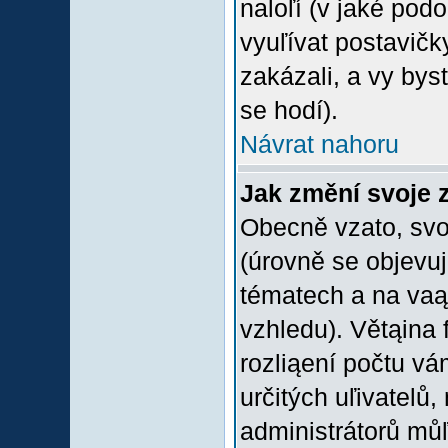
naloľí (v jaké pod
vyuľívat postavičk
zakázali, a vy bys
se hodí).
Návrat nahoru
Jak změní svoje 
Obecně vzato, svo
(úrovně se objevu
tématech a na vaąe
vzhledu). Větąina 
rozliąení počtu vá
určitých uľivatelů
administrátorů můľ