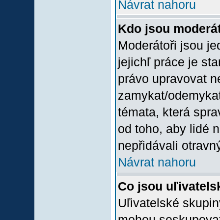
Návrat nahoru
Kdo jsou moderát
Moderátoři jsou jed
jejichľ práce je st
právo upravovat n
zamykat/odemykat,
témata, která spra
od toho, aby lidé 
nepřidávali otravný
Návrat nahoru
Co jsou uľivatel
Uľivatelské skupin
mohou seskupovat u