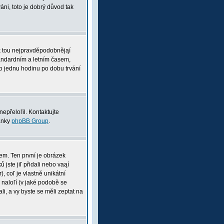
ni, toto je dobrý důvod tak
pak tou nejpravděpodobnějąí
tandardním a letním časem,
o jednu hodinu po dobu trvání
nepřeloľil. Kontaktujte
ránky
phpBB Group
.
nem. Ten první je obrázek
 jste jiľ přidali nebo vaąí
, coľ je vlastně unikátní
i naloľí (v jaké podobě se
li, a vy byste se měli zeptat na