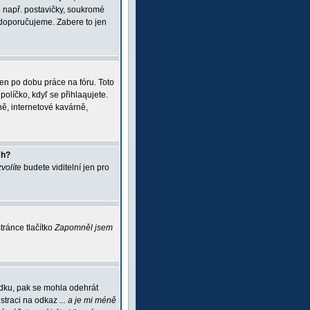
 např. postavičky, soukromé
i doporučujeme. Zabere to jen
jen po dobu práce na fóru. Toto
políčko, kdyľ se přihlaąujete.
ě, internetové kavárně,
ch?
zvolíte
budete viditelní jen pro
ránce tlačítko
Zapomněl jsem
ádku, pak se mohla odehrát
istraci na odkaz
... a je mi méně