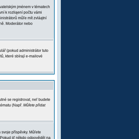
ľivatelským jménem v tématech
vní k rozliąení počtu vámi
inistrátorů můľe mít zvláątní
vně. Moderátor nebo
lář (pokud administrátor tuto
ů, které sbírají e-mailové
tné se registrovat, neľ budete
 tématu (Např.
Můľete přidat
 svoje příspěvky. Můľete
 Pokud jiľ někdo odpověděl na