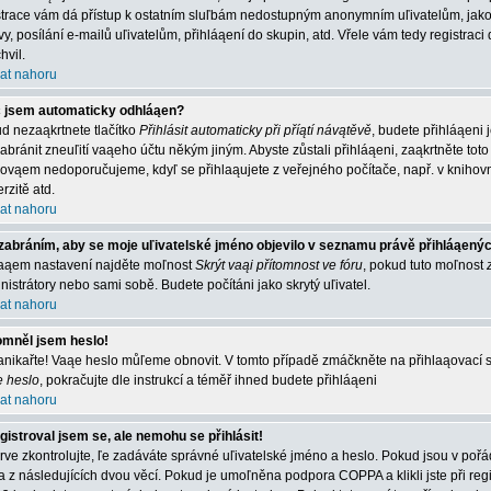
strace vám dá přístup k ostatním sluľbám nedostupným anonymním uľivatelům, jako
vy, posílání e-mailů uľivatelům, přihláąení do skupin, atd. Vřele vám tedy registrac
hvil.
at nahoru
 jsem automaticky odhláąen?
d nezaąkrtnete tlačítko
Přihlásit automaticky při příątí návątěvě
, budete přihláąeni 
abránit zneuľití vaąeho účtu někým jiným. Abyste zůstali přihláąeni, zaąkrtněte toto 
 ovąem nedoporučujeme, kdyľ se přihlaąujete z veřejného počítače, např. v knihovn
rzitě atd.
at nahoru
zabráním, aby se moje uľivatelské jméno objevilo v seznamu právě přihláąený
aąem nastavení najděte moľnost
Skrýt vaąi přítomnost ve fóru
, pokud tuto moľnost
nistrátory nebo sami sobě. Budete počítáni jako skrytý uľivatel.
at nahoru
mněl jsem heslo!
nikařte! Vaąe heslo můľeme obnovit. V tomto případě zmáčkněte na přihlaąovací st
e heslo
, pokračujte dle instrukcí a téměř ihned budete přihláąeni
at nahoru
gistroval jsem se, ale nemohu se přihlásit!
rve zkontrolujte, ľe zadáváte správné uľivatelské jméno a heslo. Pokud jsou v poř
a z následujících dvou věcí. Pokud je umoľněna podpora COPPA a klikli jste při reg