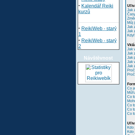
·
Kalendář Reiki
Uľiv
Jak 
kurzů
Časy
Změn
Můj 
Jak 
·
ReikiWeb - starý
Jak 
1
Kdyľ
·
ReikiWeb - starý
Vklá
2
Jak 
Jak 
Návštěvnost
Jak 
Jak 
Jak 
Proč
Proč
Form
Co 
Můľu
Co t
Mohu
Co t
Co t
Co t
Uľiv
Kdo 
Kdo 