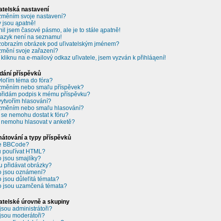
atelská nastavení
změním svoje nastavení?
 jsou ąpatně!
il jsem časové pásmo, ale je to stále ąpatně!
jazyk není na seznamu!
zobrazím obrázek pod uľivatelským jménem?
změní svoje zařazení?
 kliknu na e-mailový odkaz uľivatele, jsem vyzván k přihláąení!
dání příspěvků
vloľím téma do fóra?
změním nebo smaľu příspěvek?
přidám podpis k mému příspěvku?
vytvořím hlasování?
změním nebo smaľu hlasování?
 se nemohu dostat k fóru?
 nemohu hlasovat v anketě?
átování a typy příspěvků
je BBCode?
 pouľívat HTML?
o jsou smajlíky?
 přidávat obrázky?
o jsou oznámení?
o jsou důleľitá témata?
o jsou uzamčená témata?
atelské úrovně a skupiny
jsou administrátoři?
jsou moderátoři?