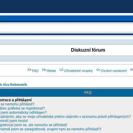
Diskuzní fórum
FAQ
Hledat
Uživatelské skupiny
Osobní nastavení
h fóra Reikiwebík
FAQ
strace a přihláąení
 se nemohu přihlásit?
ůbec potřeba se registrovat?
 jsem automaticky odhláąen?
zabráním, aby se moje uľivatelské jméno objevilo v seznamu právě přihláąených?
mněl jsem heslo!
gistroval jsem se, ale nemohu se přihlásit!
nulosti jsem se zaregistroval, ovąem nyní se nemohu přihlásit?!