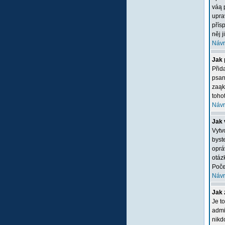
váą 
upra
přís
něj 
Návr
Jak 
Přid
psan
zaąk
tohot
Návr
Jak 
Vytv
byste
oprá
otáz
Poče
Návr
Jak 
Je t
admi
nikd