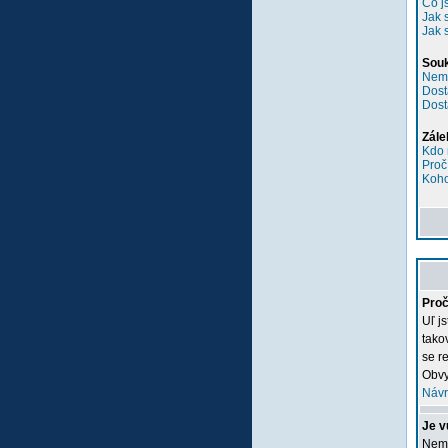
Co j
Jak 
Jak 
Sou
Nemů
Dost
Dost
Zále
Kdo 
Proč
Koho
Proč
Uľ j
tako
se re
Obvy
Návr
Je v
Nemu