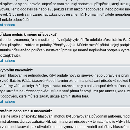
příspěvek a vy ho upravíte, objeví se vám malinký dodatek u příspěvku, který ukazuje
vovali. Tento dodatek se neobjeví, pokud zatím nikdo neodpověděl nebo pokud mode
pěvek (ti by měli sami zanechat vzkaz proč jej změnili). Normální uľivatelé nemoh
jiľ někdo odpověděl.
at nahoru
přidám podpis k mému příspěvku?
at podpis znamená, ľe si musíte nejdřív nějaký vytvořit. To uděláte přes stránku
Profi
ému příspěvku zatrľením poloľky
Připojit podpis
. Můľete rovněľ přidat stejný podp
rtnutím přísluąného políčka v nastavení profilu (je moľné nepřidávat podpis k vy
o zaąkrtnutí).
at nahoru
vytvořím hlasování?
oření hlasování je jednoduché. Kdyľ přidáte nový příspěvek (nebo upravujete první
 vidět tlačítko
Přidat hlasování
pod hlavním oknem na přidávání příspěvků (pokud t
vnění vytvářet ankety). Měli byste zadat název ankety a pak alespoň dvě moľnosti
ky a klikněte na
Přidat odpověď
. Můľete také přidat časový limit pro anketu, kde
t odpovědí, které můľete zadat, určuje administrátor fóra.
at nahoru
změním nebo smaľu hlasování?
o stejné jako s příspěvky, hlasování mohou být upravována původním autorem, mo
nistrátorem. Úpravu zahájíte kliknutím na první příspěvek v tématu (toto je vľdy s
o zatím nehlasoval, pak uľivatelé mohou vymazat nebo změnit poloľku v hlasování, 