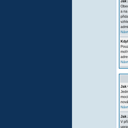
Jak 
Obec
a na
přid
vzhl
admi
Návr
Kdyľ
Pouz
moľn
adre
Návr
Jak 
Jedn
moci
nová
Návr
Jak 
V př
upra