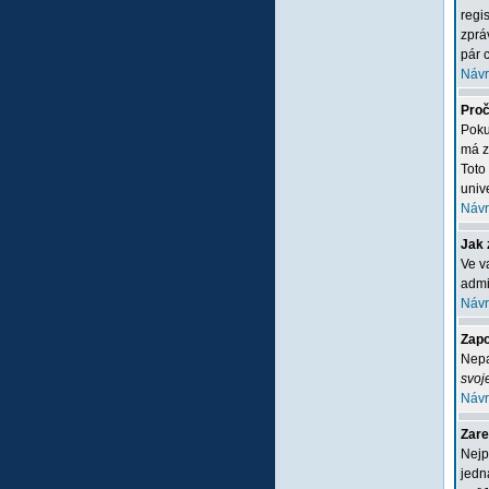
regi
zprá
pár c
Návr
Proč
Poku
má z
Toto
unive
Návr
Jak 
Ve v
admi
Návr
Zapo
Nepa
svoj
Návr
Zare
Nejp
jedn