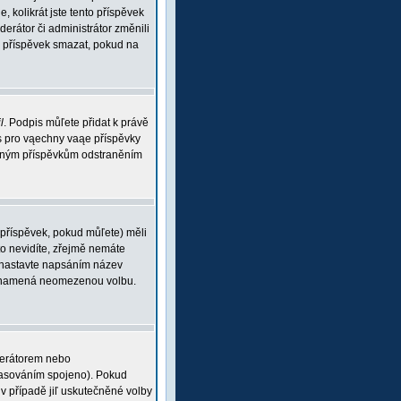
, kolikrát jste tento příspěvek
rátor či administrátor změnili
ou příspěvek smazat, pokud na
l
. Podpis můľete přidat k právě
is pro vąechny vaąe příspěvky
braným příspěvkům odstraněním
 příspěvek, pokud můľete) měli
o nevidíte, zřejmě nemáte
 (nastavte napsáním název
 0 znamená neomezenou volbu.
derátorem nebo
 hlasováním spojeno). Pokud
v případě jiľ uskutečněné volby