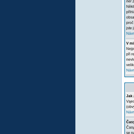
neľ 1
Někt
přih
obsa
proč
jste 
Návr
V mi
Nejp
při 
nevlo
veli
Návr
Jak 
Vąec
(obv
Návr
Časy
Časy
se n