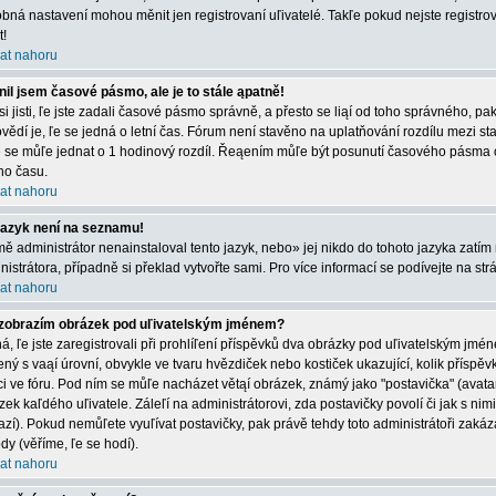
bná nastavení mohou měnit jen registrovaní uľivatelé. Takľe pokud nejste registrová
t!
at nahoru
il jsem časové pásmo, ale je to stále ąpatně!
 si jisti, ľe jste zadali časové pásmo správně, a přesto se liąí od toho správného, 
vědí je, ľe se jedná o letní čas. Fórum není stavěno na uplatňování rozdílu mezi s
e se můľe jednat o 1 hodinový rozdíl. Řeąením můľe být posunutí časového pásma 
ího času.
at nahoru
jazyk není na seznamu!
mě administrátor nenainstaloval tento jazyk, nebo» jej nikdo do tohoto jazyka zatím 
nistrátora, případně si překlad vytvořte sami. Pro více informací se podívejte na st
at nahoru
zobrazím obrázek pod uľivatelským jménem?
á, ľe jste zaregistrovali při prohlíľení příspěvků dva obrázky pod uľivatelským jmé
ený s vaąí úrovní, obvykle ve tvaru hvězdiček nebo kostiček ukazující, kolik příspěvků
ci ve fóru. Pod ním se můľe nacházet větąí obrázek, známý jako "postavička" (avatar)
zek kaľdého uľivatele. Záleľí na administrátorovi, zda postavičky povolí či jak s nim
azí). Pokud nemůľete vyuľívat postavičky, pak právě tehdy toto administrátoři zakáza
dy (věříme, ľe se hodí).
at nahoru