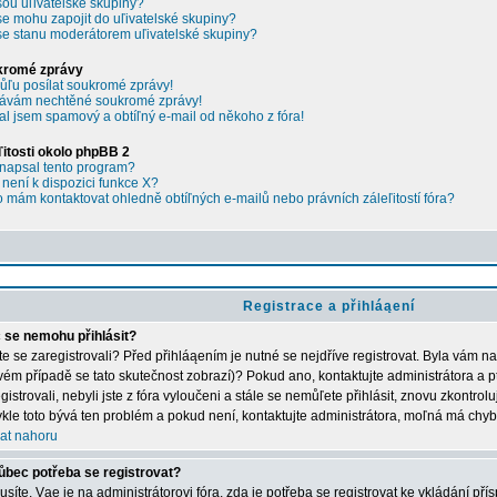
sou uľivatelské skupiny?
se mohu zapojit do uľivatelské skupiny?
se stanu moderátorem uľivatelské skupiny?
kromé zprávy
ľu posílat soukromé zprávy!
ávám nechtěné soukromé zprávy!
al jsem spamový a obtíľný e-mail od někoho z fóra!
ľitosti okolo phpBB 2
napsal tento program?
 není k dispozici funkce X?
 mám kontaktovat ohledně obtíľných e-mailů nebo právních záleľitostí fóra?
Registrace a přihláąení
 se nemohu přihlásit?
ste se zaregistrovali? Před přihláąením je nutné se nejdříve registrovat. Byla vám n
vém případě se tato skutečnost zobrazí)? Pokud ano, kontaktujte administrátora a p
gistrovali, nebyli jste z fóra vyloučeni a stále se nemůľete přihlásit, znovu zkontrol
kle toto bývá ten problém a pokud není, kontaktujte administrátora, moľná má chyb
at nahoru
ůbec potřeba se registrovat?
síte. Vąe je na administrátorovi fóra, zda je potřeba se registrovat ke vkládání př