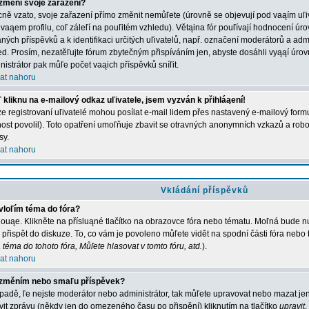
změní svoje zařazení?
ně vzato, svoje zařazení přímo změnit nemůľete (úrovně se objevují pod vaąím u
 vaąem profilu, coľ záleľí na pouľitém vzhledu). Větąina fór pouľívají hodnocení úro
aných příspěvků a k identifikaci určitých uľivatelů, např. označení moderátorů a adm
ed. Prosím, nezatěľujte fórum zbytečným přispíváním jen, abyste dosáhli vyąąí úro
nistrátor pak můľe počet vaąich příspěvků sníľit.
at nahoru
 kliknu na e-mailový odkaz uľivatele, jsem vyzván k přihláąení!
e registrovaní uľivatelé mohou posílat e-mail lidem přes nastavený e-mailový formu
ost povolil). Toto opatření umoľňuje zbavit se otravných anonymních vzkazů a robot
sy.
at nahoru
Vkládání příspěvků
vloľím téma do fóra?
ouąe. Klikněte na přísluąné tlačítko na obrazovce fóra nebo tématu. Moľná bude nu
 přispět do diskuze. To, co vám je povoleno můľete vidět na spodní části fóra nebo
 téma do tohoto fóra, Můľete hlasovat v tomto fóru, atd.
).
at nahoru
změním nebo smaľu příspěvek?
ípadě, ľe nejste moderátor nebo administrátor, tak můľete upravovat nebo mazat jen
vit zprávu (někdy jen do omezeného času po přispění) kliknutím na tlačítko
upravit
.