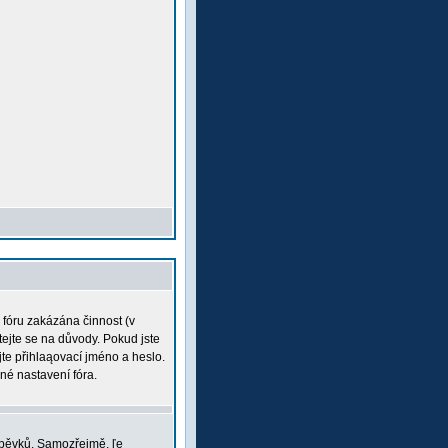
a fóru zakázána činnost (v
tejte se na důvody. Pokud jste
ujte přihlaąovací jméno a heslo.
né nastavení fóra.
íspěvků. Samozřejmě, ľe