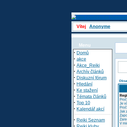
Vítej
Anonyme
Menu
·
Domů
·
akce
·
Akce_Reiki
·
Archív článků
·
Diskuzní fórum
Obsa
·
Hledání
·
Ke stažení
·
Regi
Témata článků
Proč
·
Top 10
Je v
Proč
·
Kalendář akcí
Jak 
Zapo
·
Zare
Reiki Seznam
V mi
·
Reiki kluby