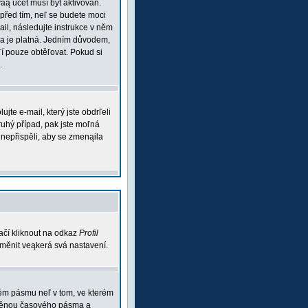
váą účet musí být aktivován.
 před tím, neľ se budete moci
mail, následujte instrukce v něm
esa je platná. Jedním důvodem,
aľí pouze obtěľovat. Pokud si
.
te e-mail, který jste obdrľeli
ruhý případ, pak jste moľná
m nepřispěli, aby se zmenąila
ačí kliknout na odkaz
Profil
 změnit veąkerá svá nastavení.
vém pásmu neľ v tom, ve kterém
 změnou časového pásma a