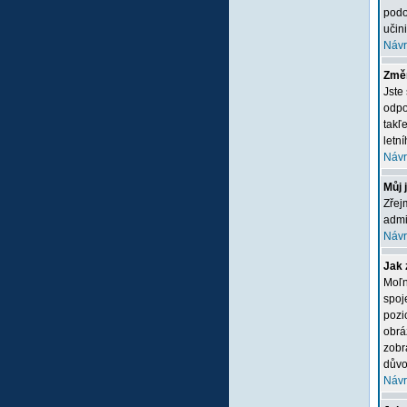
podo
učini
Návr
Změn
Jste
odpo
takľ
letn
Návr
Můj 
Zřej
admi
Návr
Jak 
Moľn
spoj
pozi
obrá
zobr
důvo
Návr