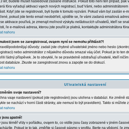
3 let
, budete muset následovat zaslané instrukce. Pokud toto není ten případ, pak 
erá fóra vyľadují aktivaci vąech nových registrací, buď Vámi, nebo administrátorem
lásit. Kdyľ jste se registrovali, byli byste k tomuto vyzváni. Pokud vám byl zaslán e-
ľené, pokud jste tento email neobdrľeli, ujistěte se, ľe vámi zadaná emailová adr
 se aktivace pouľívá, je zmenąit moľnost výskytu
neľádoucích
uľivatelů, kteří se sn
jisti, ľe e-mailová adresa, kterou jste pouľili je platná, kontaktujte administrátora fóra
at nahoru
nulosti jsem se zaregistroval, ovąem nyní se nemohu přihlásit?!
ravděpodobnějąí důvody: zadali jste chybné uľivatelské jméno nebo heslo (zkontroluj
registraci) nebo administrátor z nějakého důvodu smazal váą účet. Pokud je to ten d
ľili ľádný příspěvek. Je to obvyklé, ľe se pravidelně odstraňují uľivatelé, kteří ničí
kost databáze. Zkuste se zaregistrovat znovu a zapojte se do diskuzí.
at nahoru
Uľivatelská nastavení
změním svoje nastavení?
hna vaąe nastavení (pokud jste registrováni) jsou uloľena v databázi. Ke změně st
ykle se nachází v horní části stránky, ale nemusí to být pravidlem). Takto si můľete
at nahoru
 jsou ąpatně!
 jsou téměř vľdy v pořádku, ovąem to, co vidíte jsou časy zobrazené v jiném časo
acházíte. Pokud je to tak, změňte si časové pásmo v profilu. Berte na vědomí, ľe