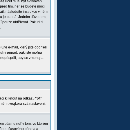
váą účet musí být aktivován.
 před tím, neľ se budete moci
mail, následujte instrukce v něm
esa je platná. Jedním důvodem,
aľí pouze obtěľovat. Pokud si
.
te e-mail, který jste obdrľeli
ruhý případ, pak jste moľná
m nepřispěli, aby se zmenąila
ačí kliknout na odkaz
Profil
 změnit veąkerá svá nastavení.
vém pásmu neľ v tom, ve kterém
 změnou časového pásma a