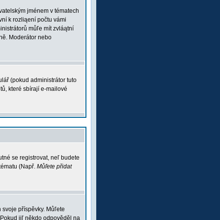
ľivatelským jménem v tématech
vní k rozliąení počtu vámi
inistrátorů můľe mít zvláątní
vně. Moderátor nebo
lář (pokud administrátor tuto
ů, které sbírají e-mailové
tné se registrovat, neľ budete
 tématu (Např.
Můľete přidat
 svoje příspěvky. Můľete
 Pokud jiľ někdo odpověděl na