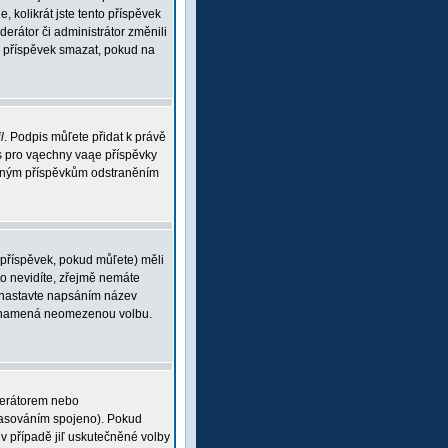
, kolikrát jste tento příspěvek
rátor či administrátor změnili
ou příspěvek smazat, pokud na
l
. Podpis můľete přidat k právě
is pro vąechny vaąe příspěvky
braným příspěvkům odstraněním
 příspěvek, pokud můľete) měli
o nevidíte, zřejmě nemáte
 (nastavte napsáním název
 0 znamená neomezenou volbu.
derátorem nebo
 hlasováním spojeno). Pokud
v případě jiľ uskutečněné volby