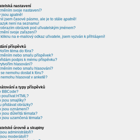
atelská nastavení
změním svoje nastavení?
 jsou ąpatně!
il jsem časové pásmo, ale je to stále ąpatně!
jazyk není na seznamu!
zobrazím obrázek pod uľivatelským jménem?
změní svoje zařazení?
 kliknu na e-mailový odkaz uľivatele, jsem vyzván k přihláąení!
dání příspěvků
vloľím téma do fóra?
změním nebo smaľu příspěvek?
přidám podpis k mému příspěvku?
vytvořím hlasování?
změním nebo smaľu hlasování?
 se nemohu dostat k fóru?
 nemohu hlasovat v anketě?
átování a typy příspěvků
je BBCode?
 pouľívat HTML?
o jsou smajlíky?
 přidávat obrázky?
o jsou oznámení?
o jsou důleľitá témata?
o jsou uzamčená témata?
atelské úrovně a skupiny
jsou administrátoři?
jsou moderátoři?