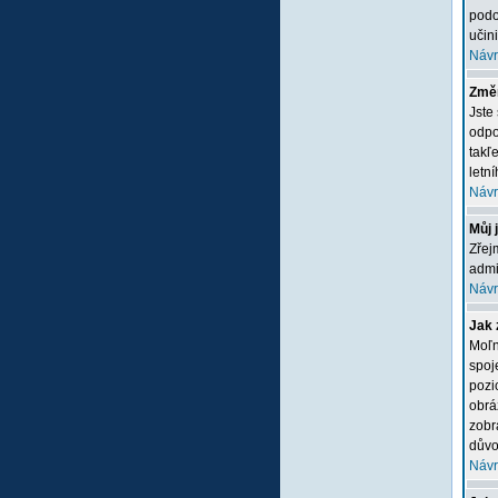
podo
učini
Návr
Změn
Jste
odpo
takľ
letn
Návr
Můj 
Zřej
admi
Návr
Jak 
Moľn
spoj
pozi
obrá
zobr
důvo
Návr