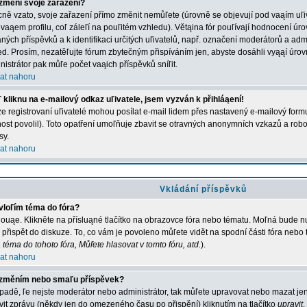
změní svoje zařazení?
ně vzato, svoje zařazení přímo změnit nemůľete (úrovně se objevují pod vaąím u
 vaąem profilu, coľ záleľí na pouľitém vzhledu). Větąina fór pouľívají hodnocení úro
aných příspěvků a k identifikaci určitých uľivatelů, např. označení moderátorů a adm
ed. Prosím, nezatěľujte fórum zbytečným přispíváním jen, abyste dosáhli vyąąí úro
nistrátor pak můľe počet vaąich příspěvků sníľit.
at nahoru
 kliknu na e-mailový odkaz uľivatele, jsem vyzván k přihláąení!
e registrovaní uľivatelé mohou posílat e-mail lidem přes nastavený e-mailový formu
ost povolil). Toto opatření umoľňuje zbavit se otravných anonymních vzkazů a robot
sy.
at nahoru
Vkládání příspěvků
vloľím téma do fóra?
ouąe. Klikněte na přísluąné tlačítko na obrazovce fóra nebo tématu. Moľná bude nu
 přispět do diskuze. To, co vám je povoleno můľete vidět na spodní části fóra nebo
 téma do tohoto fóra, Můľete hlasovat v tomto fóru, atd.
).
at nahoru
změním nebo smaľu příspěvek?
ípadě, ľe nejste moderátor nebo administrátor, tak můľete upravovat nebo mazat jen
vit zprávu (někdy jen do omezeného času po přispění) kliknutím na tlačítko
upravit
.