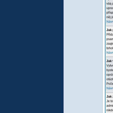
váą 
upra
přís
něj 
Návr
Jak 
Přid
psan
zaąk
tohot
Návr
Jak 
Vytv
byste
oprá
otáz
Poče
Návr
Jak 
Je t
admi
nikd