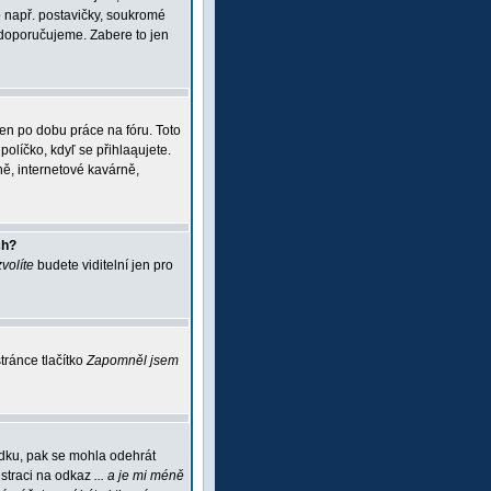
 např. postavičky, soukromé
i doporučujeme. Zabere to jen
jen po dobu práce na fóru. Toto
políčko, kdyľ se přihlaąujete.
ě, internetové kavárně,
ch?
zvolíte
budete viditelní jen pro
ránce tlačítko
Zapomněl jsem
ádku, pak se mohla odehrát
istraci na odkaz
... a je mi méně