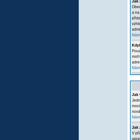
Jak 
Obec
a na
přid
vzhl
admi
Návr
Kdyľ
Pouz
moľn
adre
Návr
Jak 
Jedn
moci
nová
Návr
Jak 
V př
upra