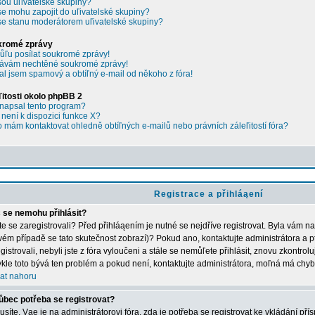
sou uľivatelské skupiny?
se mohu zapojit do uľivatelské skupiny?
se stanu moderátorem uľivatelské skupiny?
kromé zprávy
ľu posílat soukromé zprávy!
ávám nechtěné soukromé zprávy!
al jsem spamový a obtíľný e-mail od někoho z fóra!
ľitosti okolo phpBB 2
napsal tento program?
 není k dispozici funkce X?
 mám kontaktovat ohledně obtíľných e-mailů nebo právních záleľitostí fóra?
Registrace a přihláąení
 se nemohu přihlásit?
ste se zaregistrovali? Před přihláąením je nutné se nejdříve registrovat. Byla vám n
vém případě se tato skutečnost zobrazí)? Pokud ano, kontaktujte administrátora a p
gistrovali, nebyli jste z fóra vyloučeni a stále se nemůľete přihlásit, znovu zkontrol
kle toto bývá ten problém a pokud není, kontaktujte administrátora, moľná má chyb
at nahoru
ůbec potřeba se registrovat?
síte. Vąe je na administrátorovi fóra, zda je potřeba se registrovat ke vkládání př