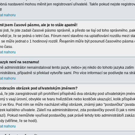
bná nastavení mohou měnit jen registrovaní uľivatelé. Takľe pokud nejste registrová
t!
at nahoru
il jsem časové pásmo, ale je to stále ąpatně!
 si jisti, ľe jste zadali časové pásmo správně, a přesto se liąí od toho správného, 
vědí je, ľe se jedná o letní čas. Fórum není stavěno na uplatňování rozdílu mezi s
e se můľe jednat o 1 hodinový rozdíl. Řeąením můľe být posunutí časového pásma 
ího času.
at nahoru
jazyk není na seznamu!
mě administrátor nenainstaloval tento jazyk, nebo» jej nikdo do tohoto jazyka zatím 
nistrátora, případně si překlad vytvořte sami. Pro více informací se podívejte na st
at nahoru
zobrazím obrázek pod uľivatelským jménem?
á, ľe jste zaregistrovali při prohlíľení příspěvků dva obrázky pod uľivatelským jmé
ený s vaąí úrovní, obvykle ve tvaru hvězdiček nebo kostiček ukazující, kolik příspěvků
ci ve fóru. Pod ním se můľe nacházet větąí obrázek, známý jako "postavička" (avatar)
zek kaľdého uľivatele. Záleľí na administrátorovi, zda postavičky povolí či jak s nim
azí). Pokud nemůľete vyuľívat postavičky, pak právě tehdy toto administrátoři zakáza
dy (věříme, ľe se hodí).
at nahoru