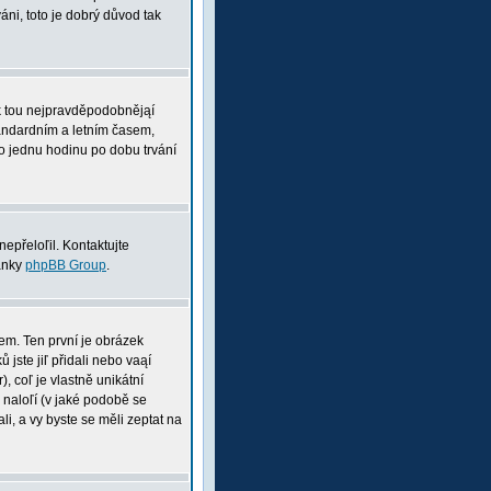
ni, toto je dobrý důvod tak
pak tou nejpravděpodobnějąí
tandardním a letním časem,
o jednu hodinu po dobu trvání
nepřeloľil. Kontaktujte
ránky
phpBB Group
.
nem. Ten první je obrázek
 jste jiľ přidali nebo vaąí
, coľ je vlastně unikátní
i naloľí (v jaké podobě se
li, a vy byste se měli zeptat na