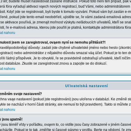
3 let
, budete muset následovat zaslané instrukce. Pokud toto není ten případ, pak 
erá fóra vyľadují aktivaci vąech nových registrací, buď Vámi, nebo administrátorem
lásit. Kdyľ jste se registrovali, byli byste k tomuto vyzváni. Pokud vám byl zaslán e-
ľené, pokud jste tento email neobdrľeli, ujistěte se, ľe vámi zadaná emailová adr
 se aktivace pouľívá, je zmenąit moľnost výskytu
neľádoucích
uľivatelů, kteří se sn
jisti, ľe e-mailová adresa, kterou jste pouľili je platná, kontaktujte administrátora fóra
at nahoru
nulosti jsem se zaregistroval, ovąem nyní se nemohu přihlásit?!
ravděpodobnějąí důvody: zadali jste chybné uľivatelské jméno nebo heslo (zkontroluj
registraci) nebo administrátor z nějakého důvodu smazal váą účet. Pokud je to ten d
ľili ľádný příspěvek. Je to obvyklé, ľe se pravidelně odstraňují uľivatelé, kteří ničí
kost databáze. Zkuste se zaregistrovat znovu a zapojte se do diskuzí.
at nahoru
Uľivatelská nastavení
změním svoje nastavení?
hna vaąe nastavení (pokud jste registrováni) jsou uloľena v databázi. Ke změně st
ykle se nachází v horní části stránky, ale nemusí to být pravidlem). Takto si můľete
at nahoru
 jsou ąpatně!
 jsou téměř vľdy v pořádku, ovąem to, co vidíte jsou časy zobrazené v jiném časo
acházíte. Pokud je to tak, změňte si časové pásmo v profilu. Berte na vědomí, ľe