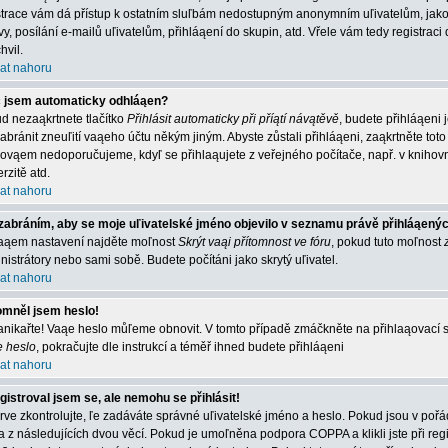
strace vám dá přístup k ostatním sluľbám nedostupným anonymním uľivatelům, jako
vy, posílání e-mailů uľivatelům, přihláąení do skupin, atd. Vřele vám tedy registrac
hvil.
at nahoru
 jsem automaticky odhláąen?
d nezaąkrtnete tlačítko
Přihlásit automaticky při příątí návątěvě
, budete přihláąeni 
abránit zneuľití vaąeho účtu někým jiným. Abyste zůstali přihláąeni, zaąkrtněte toto 
 ovąem nedoporučujeme, kdyľ se přihlaąujete z veřejného počítače, např. v knihovn
rzitě atd.
at nahoru
zabráním, aby se moje uľivatelské jméno objevilo v seznamu právě přihláąený
aąem nastavení najděte moľnost
Skrýt vaąi přítomnost ve fóru
, pokud tuto moľnost
nistrátory nebo sami sobě. Budete počítáni jako skrytý uľivatel.
at nahoru
mněl jsem heslo!
nikařte! Vaąe heslo můľeme obnovit. V tomto případě zmáčkněte na přihlaąovací st
e heslo
, pokračujte dle instrukcí a téměř ihned budete přihláąeni
at nahoru
gistroval jsem se, ale nemohu se přihlásit!
rve zkontrolujte, ľe zadáváte správné uľivatelské jméno a heslo. Pokud jsou v poř
a z následujících dvou věcí. Pokud je umoľněna podpora COPPA a klikli jste při reg