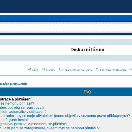
Diskuzní fórum
FAQ
Hledat
Uživatelské skupiny
Osobní nastavení
h fóra Reikiwebík
FAQ
strace a přihláąení
 se nemohu přihlásit?
ůbec potřeba se registrovat?
 jsem automaticky odhláąen?
zabráním, aby se moje uľivatelské jméno objevilo v seznamu právě přihláąených?
mněl jsem heslo!
gistroval jsem se, ale nemohu se přihlásit!
nulosti jsem se zaregistroval, ovąem nyní se nemohu přihlásit?!