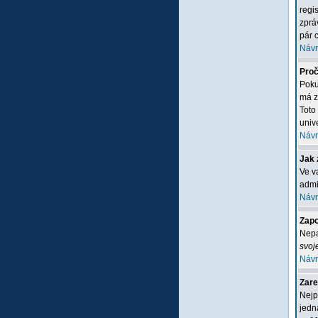
regi
zprá
pár c
Návr
Proč
Poku
má z
Toto
unive
Návr
Jak 
Ve v
admi
Návr
Zapo
Nepa
svoj
Návr
Zare
Nejp
jedn