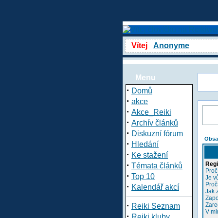
Vítej
Anonyme
Menu
·
Domů
·
akce
·
Akce_Reiki
·
Archív článků
·
Diskuzní fórum
Obsa
·
Hledání
·
Ke stažení
·
Regi
Témata článků
Proč
·
Top 10
Je v
Proč
·
Kalendář akcí
Jak 
Zapo
·
Zare
Reiki Seznam
V mi
·
Reiki kluby