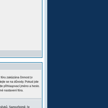
a fóru zakázána činnost (v
tejte se na důvody. Pokud jste
ujte přihlaąovací jméno a heslo.
né nastavení fóra.
íspěvků. Samozřejmě, ľe