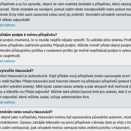
příspěvek a vy ho upravíte, objeví se vám malinký dodatek u příspěvku, který ukazuje
vovali. Tento dodatek se neobjeví, pokud zatím nikdo neodpověděl nebo pokud mode
pěvek (ti by měli sami zanechat vzkaz proč jej změnili). Normální uľivatelé nemoh
jiľ někdo odpověděl.
at nahoru
přidám podpis k mému příspěvku?
at podpis znamená, ľe si musíte nejdřív nějaký vytvořit. To uděláte přes stránku
Profi
ému příspěvku zatrľením poloľky
Připojit podpis
. Můľete rovněľ přidat stejný podp
rtnutím přísluąného políčka v nastavení profilu (je moľné nepřidávat podpis k vy
o zaąkrtnutí).
at nahoru
vytvořím hlasování?
oření hlasování je jednoduché. Kdyľ přidáte nový příspěvek (nebo upravujete první
 vidět tlačítko
Přidat hlasování
pod hlavním oknem na přidávání příspěvků (pokud t
vnění vytvářet ankety). Měli byste zadat název ankety a pak alespoň dvě moľnosti
ky a klikněte na
Přidat odpověď
. Můľete také přidat časový limit pro anketu, kde
t odpovědí, které můľete zadat, určuje administrátor fóra.
at nahoru
změním nebo smaľu hlasování?
o stejné jako s příspěvky, hlasování mohou být upravována původním autorem, mo
nistrátorem. Úpravu zahájíte kliknutím na první příspěvek v tématu (toto je vľdy s
o zatím nehlasoval, pak uľivatelé mohou vymazat nebo změnit poloľku v hlasování, 