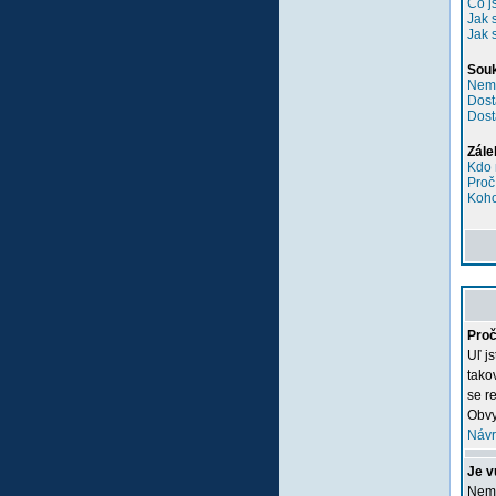
Co j
Jak 
Jak 
Sou
Nemů
Dost
Dost
Zále
Kdo 
Proč
Koho
Proč
Uľ j
tako
se re
Obvy
Návr
Je v
Nemu