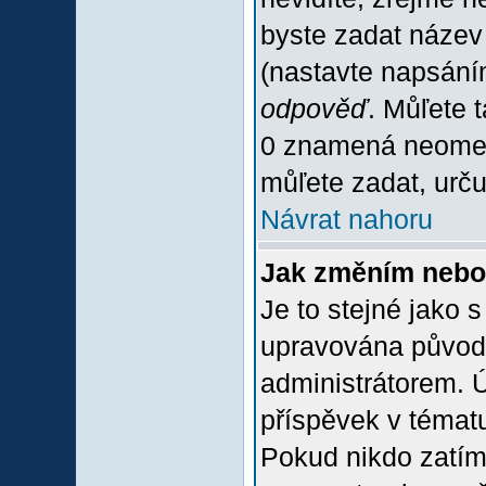
byste zadat název
(nastavte napsání
odpověď
. Můľete 
0 znamená neomez
můľete zadat, urču
Návrat nahoru
Jak změním nebo
Je to stejné jako 
upravována původ
administrátorem. Ú
příspěvek v tématu
Pokud nikdo zatím