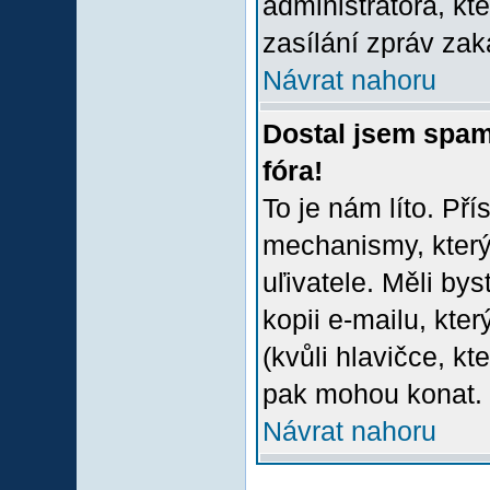
administrátora, kt
zasílání zpráv zak
Návrat nahoru
Dostal jsem spam
fóra!
To je nám líto. Př
mechanismy, který
uľivatele. Měli bys
kopii e-mailu, který
(kvůli hlavičce, k
pak mohou konat.
Návrat nahoru