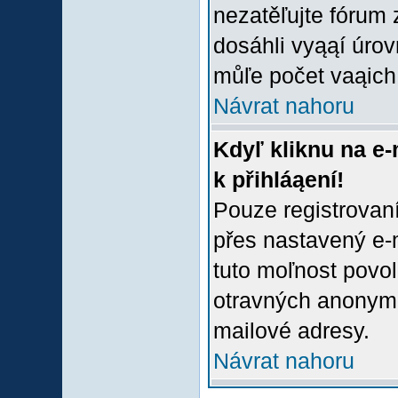
nezatěľujte fórum
dosáhli vyąąí úro
můľe počet vaąich 
Návrat nahoru
Kdyľ kliknu na e-
k přihláąení!
Pouze registrovaní
přes nastavený e-m
tuto moľnost povol
otravných anonymní
mailové adresy.
Návrat nahoru