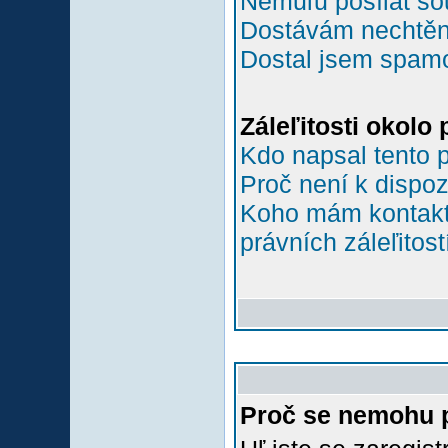
Nemůľu posílat so
Dostávám nechtěn
Dostal jsem spamov
Záleľitosti okolo
Kdo napsal tento 
Proč není k dispoz
Koho mám kontakto
právních záleľitost
Proč se nemohu p