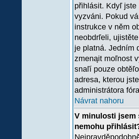
přihlásit. Kdyľ jste
vyzváni. Pokud vám
instrukce v něm ob
neobdrľeli, ujistě
je platná. Jedním 
zmenąit moľnost 
snaľí pouze obtěľov
adresa, kterou jste
administrátora fóra
Návrat nahoru
V minulosti jsem 
nemohu přihlásit
Nejpravděpodobněj