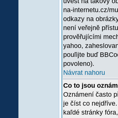
uvést na takový o
na-internetu.cz/m
odkazy na obrázky
není veřejně příst
prověřujícími mec
yahoo, zaheslovan
pouľijte buď BBCod
povoleno).
Návrat nahoru
Co to jsou oznám
Oznámení často při
je číst co nejdřív
kaľdé stránky fóra