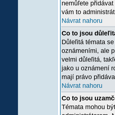
nemůľete přidávat 
vám to administrát
Návrat nahoru
Co to jsou důleľi
Důleľitá témata se
oznámeními, ale p
velmi důleľitá, tak
jako u oznámení ro
mají právo přidáva
Návrat nahoru
Co to jsou uzamč
Témata mohou bý