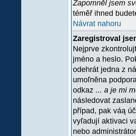
Zapomněl jsem sv
téměř ihned budete
Návrat nahoru
Zaregistroval jse
Nejprve zkontroluj
jméno a heslo. Po
odehrát jedna z ná
umoľněna podpora C
odkaz
... a je mi 
následovat zaslané
případ, pak váą úč
vyľadují aktivaci 
nebo administráto