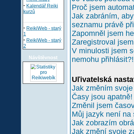
·
Proč jsem automa
Kalendář Reiki
kurzů
Jak zabráním, aby 
seznamu právě př
·
ReikiWeb - starý
Zapomněl jsem he
1
·
ReikiWeb - starý
Zaregistroval jsem
2
V minulosti jsem s
Návštěvnost
nemohu přihlásit?!
Uľivatelská nasta
Jak změním svoje
Časy jsou ąpatně!
Změnil jsem časové
Můj jazyk není na
Jak zobrazím obr
Jak změní svoje z