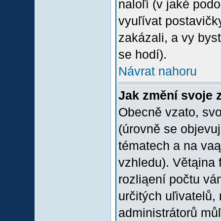
naloľí (v jaké pod
vyuľívat postavičk
zakázali, a vy bys
se hodí).
Návrat nahoru
Jak změní svoje 
Obecně vzato, svo
(úrovně se objevu
tématech a na vaąe
vzhledu). Větąina 
rozliąení počtu vá
určitých uľivatelů
administrátorů můľ