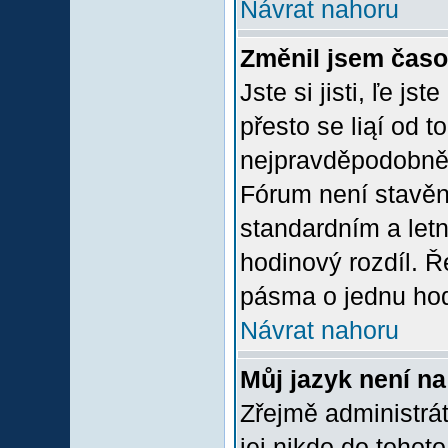
Návrat nahoru
Změnil jsem časov
Jste si jisti, ľe j
přesto se liąí od 
nejpravděpodobněją
Fórum není stavěn
standardním a let
hodinový rozdíl. 
pásma o jednu hod
Návrat nahoru
Můj jazyk není n
Zřejmě administrát
jej nikdo do tohoto