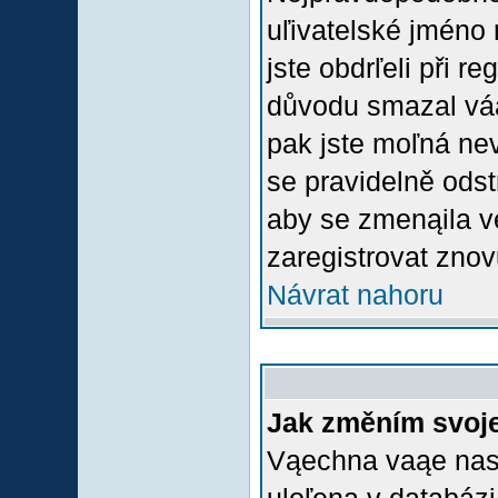
uľivatelské jméno 
jste obdrľeli při r
důvodu smazal váą 
pak jste moľná nevl
se pravidelně odstr
aby se zmenąila v
zaregistrovat znov
Návrat nahoru
Jak změním svoje
Vąechna vaąe nasta