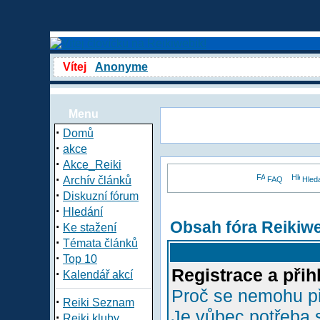
Vítej
Anonyme
Menu
·
Domů
·
akce
·
Akce_Reiki
·
Archív článků
FAQ
Hled
·
Diskuzní fórum
·
Hledání
Obsah fóra Reikiw
·
Ke stažení
·
Témata článků
·
Top 10
Registrace a přih
·
Kalendář akcí
Proč se nemohu př
·
Reiki Seznam
Je vůbec potřeba s
·
Reiki kluby