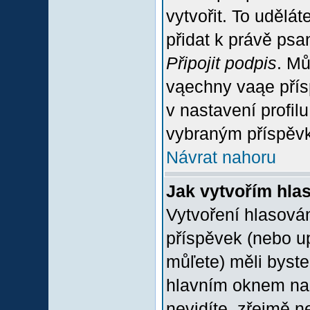
vytvořit. To udělá
přidat k právě ps
Připojit podpis
. Mů
vąechny vaąe přís
v nastavení profil
vybraným příspěvk
Návrat nahoru
Jak vytvořím hla
Vytvoření hlasován
příspěvek (nebo u
můľete) měli byste
hlavním oknem na 
nevidíte, zřejmě n