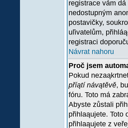
registrace vám dá 
nedostupným anon
postavičky, soukro
uľivatelům, přihlá
registraci doporuč
Návrat nahoru
Proč jsem automa
Pokud nezaąkrtnet
příątí návątěvě
, b
fóru. Toto má zabr
Abyste zůstali přih
přihlaąujete. Tot
přihlaąujete z veř