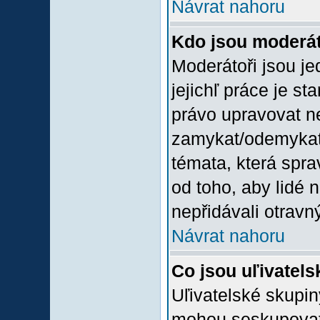
Návrat nahoru
Kdo jsou moderát
Moderátoři jsou jed
jejichľ práce je st
právo upravovat n
zamykat/odemykat,
témata, která spra
od toho, aby lidé 
nepřidávali otravný
Návrat nahoru
Co jsou uľivatel
Uľivatelské skupin
mohou seskupovat u