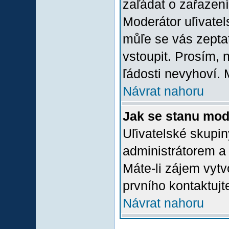
zaľádat o zařazení 
Moderátor uľivatel
můľe se vás zepta
vstoupit. Prosím,
ľádosti nevyhoví. 
Návrat nahoru
Jak se stanu mod
Uľivatelské skupi
administrátorem a
Máte-li zájem vytv
prvního kontaktuj
Návrat nahoru