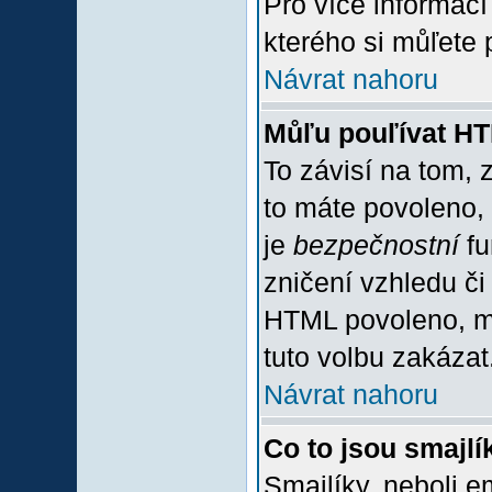
Pro více informac
kterého si můľete 
Návrat nahoru
Můľu pouľívat H
To závisí na tom, 
to máte povoleno, z
je
bezpečnostní
fu
zničení vzhledu či
HTML povoleno, mů
tuto volbu zakázat
Návrat nahoru
Co to jsou smajlí
Smajlíky, neboli e