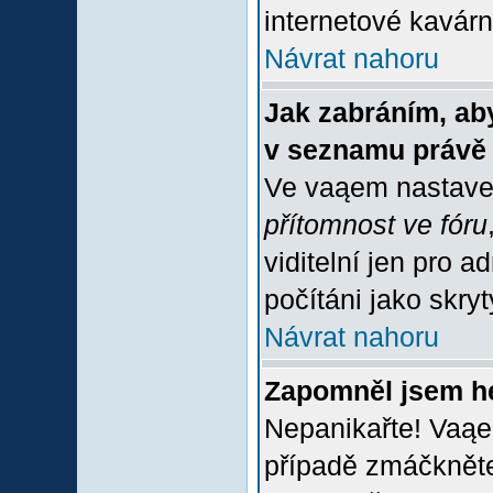
internetové kavárně
Návrat nahoru
Jak zabráním, aby
v seznamu právě
Ve vaąem nastave
přítomnost ve fóru
viditelní jen pro 
počítáni jako skrytý
Návrat nahoru
Zapomněl jsem h
Nepanikařte! Vaąe
případě zmáčkněte 