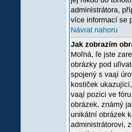
administrátora, př
více informací se 
Návrat nahoru
Jak zobrazím ob
Moľná, ľe jste zare
obrázky pod uľiva
spojený s vaąí úro
kostiček ukazující,
vaąí pozici ve fór
obrázek, známý jak
unikátní obrázek k
administrátorovi, z