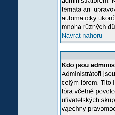
administrátorem.
témata ani upravov
automaticky ukon
mnoha různých dů
Návrat nahoru
Kdo jsou adminis
Administrátoři jso
celým fórem. Tito
fóra včetně povolo
uľivatelských skup
vąechny pravomoci