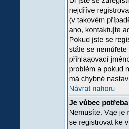
Uľ jste se zaregis
nejdříve registrov
(v takovém případ
ano, kontaktujte a
Pokud jste se regis
stále se nemůľete p
přihlaąovací jméno
problém a pokud ne
má chybné nastave
Návrat nahoru
Je vůbec potřeba 
Nemusíte. Vąe je n
se registrovat ke 