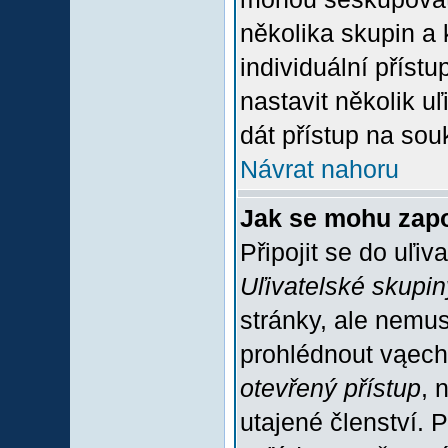
několika skupin a
individuální příst
nastavit několik u
dát přístup na sou
Návrat nahoru
Jak se mohu zapo
Připojit se do uľiv
Uľivatelské skupin
stránky, ale nemus
prohlédnout vąech
otevřený přístup
, 
utajené členství. 