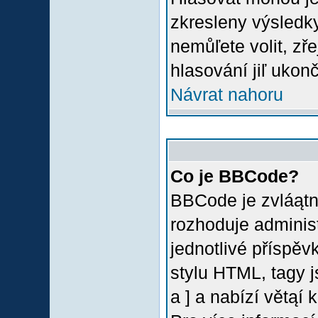
zkresleny výsledky
nemůľete volit, z
hlasování jiľ ukon
Návrat nahoru
Co je BBCode?
BBCode je zvláątn
rozhoduje administ
jednotlivé příspě
stylu HTML, tagy 
a ] a nabízí větąí 