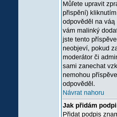
Můľete upravit zp
přispění) kliknutím
odpověděl na váą p
vám malinký dodate
jste tento příspěv
neobjeví, pokud z
moderátor či admini
sami zanechat vzka
nemohou příspěvek
odpověděl.
Návrat nahoru
Jak přidám podp
Přidat podpis znam