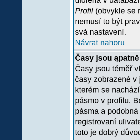
uloľena v databázi
Profil
(obvykle se n
nemusí to být prav
svá nastavení.
Návrat nahoru
Časy jsou ąpatně
Časy jsou téměř vľ
časy zobrazené v 
kterém se nacházít
pásmo v profilu. 
pásma a podobná 
registrovaní uľivat
toto je dobrý důvod