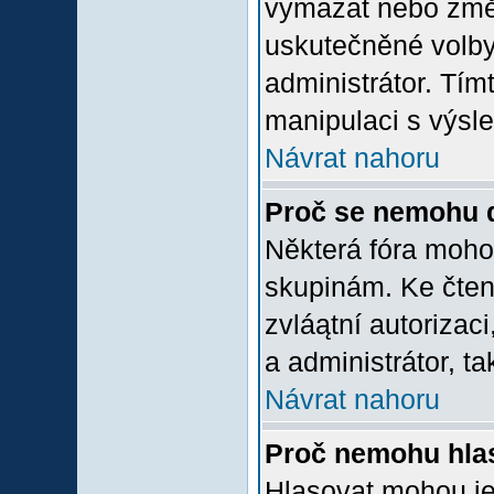
vymazat nebo změni
uskutečněné volby 
administrátor. Tím
manipulaci s výsl
Návrat nahoru
Proč se nemohu d
Některá fóra moho
skupinám. Ke čtení,
zvláątní autorizac
a administrátor, ta
Návrat nahoru
Proč nemohu hlas
Hlasovat mohou jen