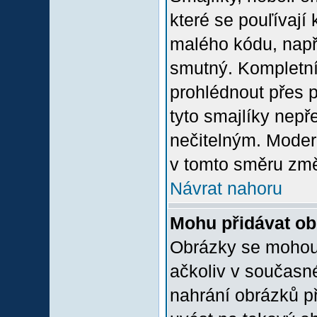
které se pouľívají 
malého kódu, např
smutný. Kompletní
prohlédnout přes p
tyto smajlíky nepř
nečitelným. Moder
v tomto směru změ
Návrat nahoru
Mohu přidávat o
Obrázky se mohou 
ačkoliv v současn
nahrání obrázků p