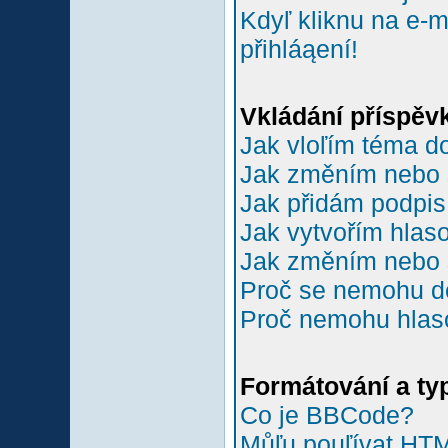
Kdyľ kliknu na e-m
přihláąení!
Vkládání příspěv
Jak vloľím téma do
Jak změním nebo 
Jak přidám podpi
Jak vytvořím hlas
Jak změním nebo 
Proč se nemohu do
Proč nemohu hlas
Formátování a ty
Co je BBCode?
Můľu pouľívat HT