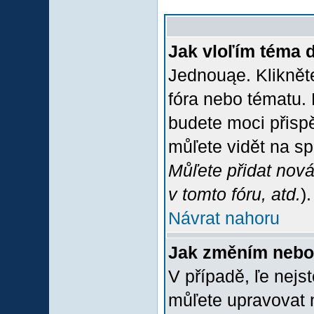
Jak vloľím téma 
Jednouąe. Klikněte
fóra nebo tématu. 
budete moci přispě
můľete vidět na sp
Můľete přidat nová
v tomto fóru, atd.
).
Návrat nahoru
Jak změním nebo
V případě, ľe nejs
můľete upravovat 