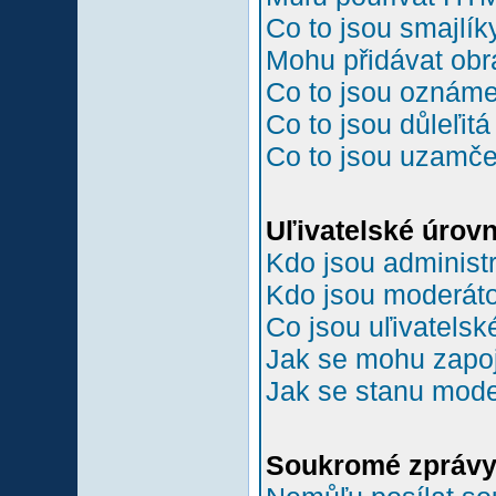
Co to jsou smajlík
Mohu přidávat ob
Co to jsou oznám
Co to jsou důleľit
Co to jsou uzamč
Uľivatelské úrov
Kdo jsou administr
Kdo jsou moderáto
Co jsou uľivatelsk
Jak se mohu zapoji
Jak se stanu mode
Soukromé zpráv