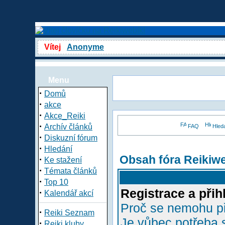
Vítej
Anonyme
Menu
·
Domů
·
akce
·
Akce_Reiki
·
Archív článků
FAQ
Hled
·
Diskuzní fórum
·
Hledání
Obsah fóra Reikiw
·
Ke stažení
·
Témata článků
·
Top 10
Registrace a přih
·
Kalendář akcí
Proč se nemohu př
·
Reiki Seznam
Je vůbec potřeba s
·
Reiki kluby