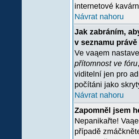
internetové kavárně
Návrat nahoru
Jak zabráním, aby
v seznamu právě
Ve vaąem nastave
přítomnost ve fóru
viditelní jen pro 
počítáni jako skrytý
Návrat nahoru
Zapomněl jsem h
Nepanikařte! Vaąe
případě zmáčkněte 