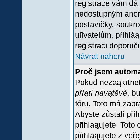
registrace vám dá 
nedostupným anon
postavičky, soukro
uľivatelům, přihlá
registraci doporuč
Návrat nahoru
Proč jsem automa
Pokud nezaąkrtnet
příątí návątěvě
, b
fóru. Toto má zabr
Abyste zůstali přih
přihlaąujete. Tot
přihlaąujete z veř