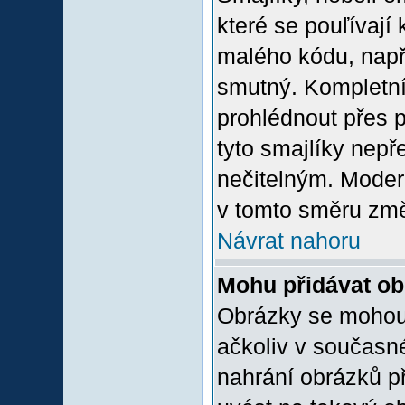
které se pouľívají 
malého kódu, např
smutný. Kompletní
prohlédnout přes p
tyto smajlíky nepř
nečitelným. Moder
v tomto směru změ
Návrat nahoru
Mohu přidávat o
Obrázky se mohou 
ačkoliv v současn
nahrání obrázků p