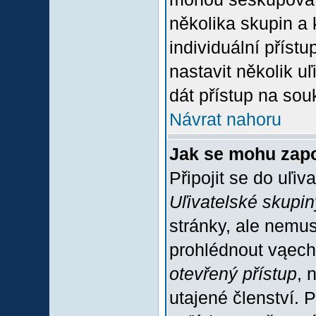
několika skupin a
individuální příst
nastavit několik u
dát přístup na sou
Návrat nahoru
Jak se mohu zapo
Připojit se do uľiv
Uľivatelské skupin
stránky, ale nemus
prohlédnout vąech
otevřený přístup
, 
utajené členství. 