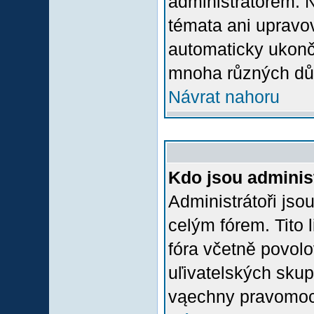
administrátorem.
témata ani upravov
automaticky ukon
mnoha různých dů
Návrat nahoru
Kdo jsou adminis
Administrátoři jso
celým fórem. Tito
fóra včetně povolo
uľivatelských skup
vąechny pravomoci