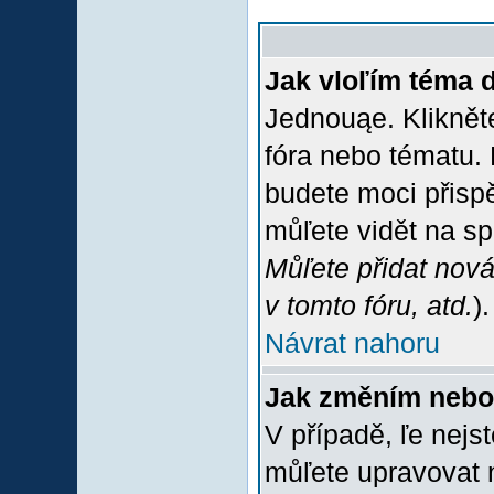
Jak vloľím téma 
Jednouąe. Klikněte
fóra nebo tématu. 
budete moci přispě
můľete vidět na sp
Můľete přidat nová
v tomto fóru, atd.
).
Návrat nahoru
Jak změním nebo
V případě, ľe nejs
můľete upravovat 