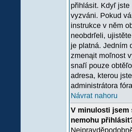
přihlásit. Kdyľ jste
vyzváni. Pokud vám
instrukce v něm ob
neobdrľeli, ujistě
je platná. Jedním 
zmenąit moľnost 
snaľí pouze obtěľov
adresa, kterou jste
administrátora fóra
Návrat nahoru
V minulosti jsem 
nemohu přihlásit
Nejpravděpodobněj