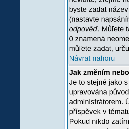
byste zadat název
(nastavte napsání
odpověď
. Můľete 
0 znamená neomez
můľete zadat, urču
Návrat nahoru
Jak změním nebo
Je to stejné jako 
upravována původ
administrátorem. Ú
příspěvek v tématu
Pokud nikdo zatím