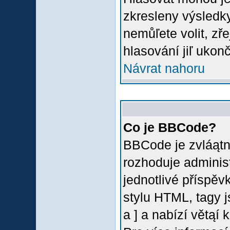
zkresleny výsledky
nemůľete volit, z
hlasování jiľ ukon
Návrat nahoru
Co je BBCode?
BBCode je zvláątn
rozhoduje administ
jednotlivé příspě
stylu HTML, tagy 
a ] a nabízí větąí 