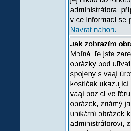
administrátora, př
více informací se 
Návrat nahoru
Jak zobrazím ob
Moľná, ľe jste zare
obrázky pod uľiva
spojený s vaąí úro
kostiček ukazující,
vaąí pozici ve fór
obrázek, známý jak
unikátní obrázek k
administrátorovi, z