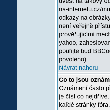
uvést na takový o
na-internetu.cz/m
odkazy na obrázky
není veřejně příst
prověřujícími mec
yahoo, zaheslovan
pouľijte buď BBCod
povoleno).
Návrat nahoru
Co to jsou oznám
Oznámení často při
je číst co nejdřív
kaľdé stránky fóra