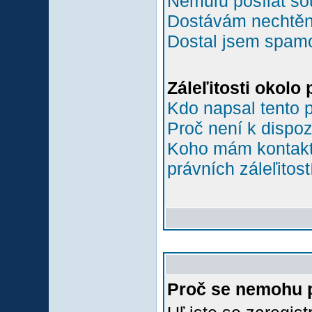
Nemůľu posílat so
Dostávám nechtěn
Dostal jsem spamov
Záleľitosti okolo
Kdo napsal tento 
Proč není k dispoz
Koho mám kontakto
právních záleľitost
Proč se nemohu p