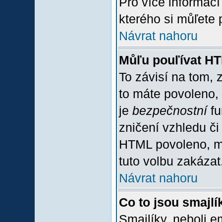
Pro více informac
kterého si můľete 
Návrat nahoru
Můľu pouľívat H
To závisí na tom, 
to máte povoleno, z
je
bezpečnostní
fu
zničení vzhledu či
HTML povoleno, mů
tuto volbu zakázat
Návrat nahoru
Co to jsou smajlí
Smajlíky, neboli e