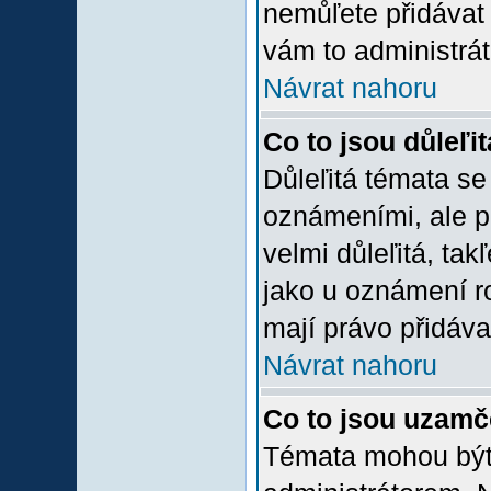
nemůľete přidávat 
vám to administrát
Návrat nahoru
Co to jsou důleľi
Důleľitá témata se
oznámeními, ale p
velmi důleľitá, tak
jako u oznámení ro
mají právo přidáva
Návrat nahoru
Co to jsou uzamč
Témata mohou bý