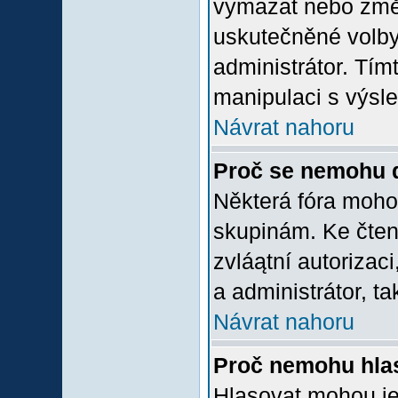
vymazat nebo změni
uskutečněné volby 
administrátor. Tím
manipulaci s výsl
Návrat nahoru
Proč se nemohu d
Některá fóra moho
skupinám. Ke čtení,
zvláątní autorizac
a administrátor, ta
Návrat nahoru
Proč nemohu hlas
Hlasovat mohou jen