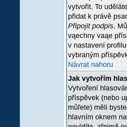
vytvořit. To udělá
přidat k právě ps
Připojit podpis
. Mů
vąechny vaąe přís
v nastavení profil
vybraným příspěvk
Návrat nahoru
Jak vytvořím hla
Vytvoření hlasován
příspěvek (nebo u
můľete) měli byste
hlavním oknem na 
nevidíte, zřejmě n