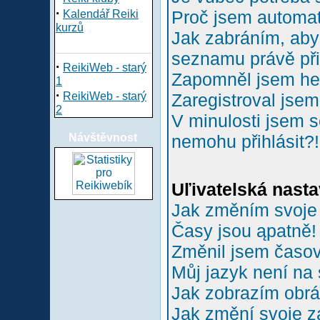
·
Proč jsem automa
Kalendář Reiki
kurzů
Jak zabráním, aby 
seznamu právě př
·
ReikiWeb - starý
Zapomněl jsem he
1
·
ReikiWeb - starý
Zaregistroval jsem
2
V minulosti jsem s
Návštěvnost
nemohu přihlásit?!
Uľivatelská nasta
Jak změním svoje
Časy jsou ąpatně!
Změnil jsem časové
Můj jazyk není na
Jak zobrazím obr
Jak změní svoje z