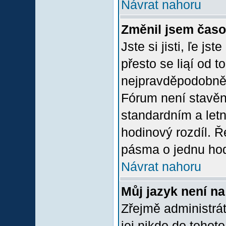
Návrat nahoru
Změnil jsem časov
Jste si jisti, ľe j
přesto se liąí od 
nejpravděpodobněją
Fórum není stavěn
standardním a let
hodinový rozdíl. 
pásma o jednu hod
Návrat nahoru
Můj jazyk není n
Zřejmě administrát
jej nikdo do tohoto