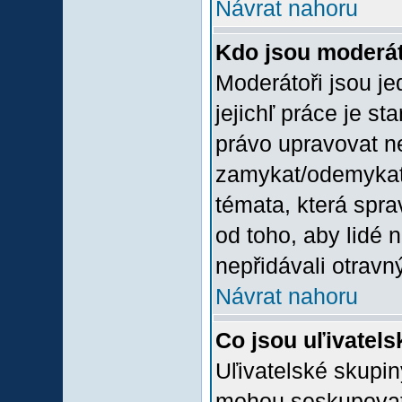
Návrat nahoru
Kdo jsou moderát
Moderátoři jsou jed
jejichľ práce je st
právo upravovat n
zamykat/odemykat,
témata, která spra
od toho, aby lidé 
nepřidávali otravný
Návrat nahoru
Co jsou uľivatel
Uľivatelské skupin
mohou seskupovat u