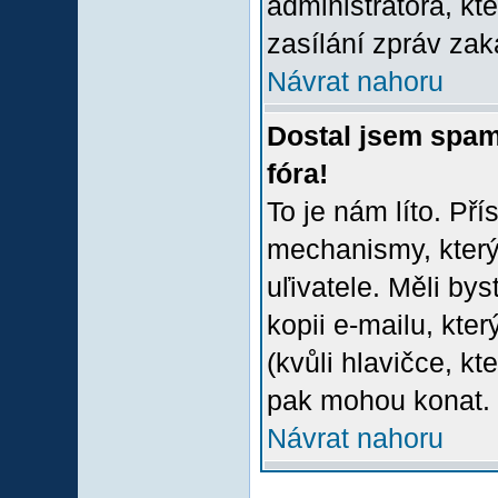
administrátora, kt
zasílání zpráv zak
Návrat nahoru
Dostal jsem spam
fóra!
To je nám líto. Př
mechanismy, který
uľivatele. Měli bys
kopii e-mailu, který
(kvůli hlavičce, k
pak mohou konat.
Návrat nahoru