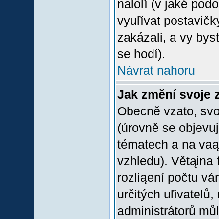
naloľí (v jaké pod
vyuľívat postavičk
zakázali, a vy bys
se hodí).
Návrat nahoru
Jak změní svoje 
Obecně vzato, svo
(úrovně se objevu
tématech a na vaąe
vzhledu). Větąina 
rozliąení počtu vá
určitých uľivatelů
administrátorů můľ