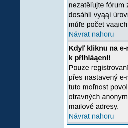
nezatěľujte fórum
dosáhli vyąąí úro
můľe počet vaąich 
Návrat nahoru
Kdyľ kliknu na e-
k přihláąení!
Pouze registrovaní
přes nastavený e-m
tuto moľnost povol
otravných anonymní
mailové adresy.
Návrat nahoru