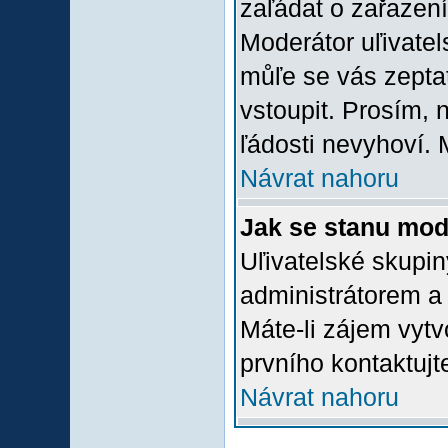
zaľádat o zařazení 
Moderátor uľivatel
můľe se vás zepta
vstoupit. Prosím,
ľádosti nevyhoví. 
Návrat nahoru
Jak se stanu mod
Uľivatelské skupi
administrátorem a
Máte-li zájem vytv
prvního kontaktuj
Návrat nahoru