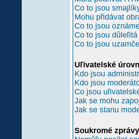
Co to jsou smajlík
Mohu přidávat ob
Co to jsou oznám
Co to jsou důleľit
Co to jsou uzamč
Uľivatelské úrov
Kdo jsou administr
Kdo jsou moderáto
Co jsou uľivatelsk
Jak se mohu zapoji
Jak se stanu mode
Soukromé zpráv