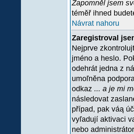
Zapomněl jsem sv
téměř ihned budete
Návrat nahoru
Zaregistroval jse
Nejprve zkontroluj
jméno a heslo. Po
odehrát jedna z ná
umoľněna podpora C
odkaz
... a je mi 
následovat zaslané
případ, pak váą úč
vyľadují aktivaci 
nebo administráto