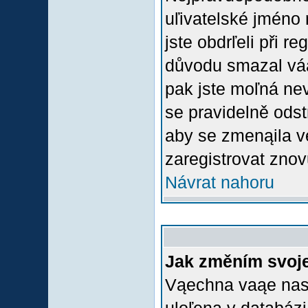
uľivatelské jméno 
jste obdrľeli při r
důvodu smazal váą 
pak jste moľná nevl
se pravidelně odstr
aby se zmenąila v
zaregistrovat znov
Návrat nahoru
Jak změním svoje
Vąechna vaąe nasta