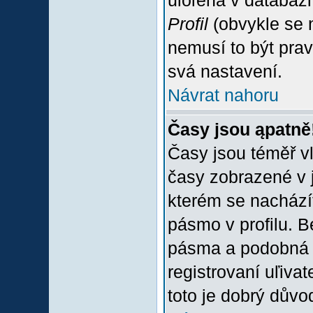
uloľena v databázi
Profil
(obvykle se n
nemusí to být prav
svá nastavení.
Návrat nahoru
Časy jsou ąpatně
Časy jsou téměř vľ
časy zobrazené v 
kterém se nacházít
pásmo v profilu. 
pásma a podobná 
registrovaní uľivat
toto je dobrý důvod