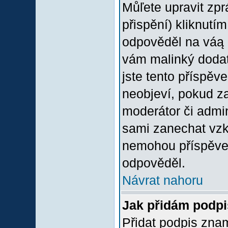
Můľete upravit zp
přispění) kliknutím
odpověděl na váą p
vám malinký dodate
jste tento příspěv
neobjeví, pokud z
moderátor či admini
sami zanechat vzka
nemohou příspěvek
odpověděl.
Návrat nahoru
Jak přidám podp
Přidat podpis znam