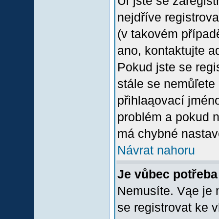
Uľ jste se zaregis
nejdříve registrov
(v takovém případ
ano, kontaktujte a
Pokud jste se regis
stále se nemůľete p
přihlaąovací jméno
problém a pokud ne
má chybné nastave
Návrat nahoru
Je vůbec potřeba 
Nemusíte. Vąe je n
se registrovat ke 