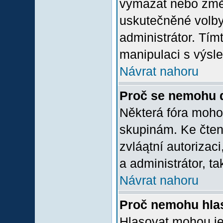
vymazat nebo změni
uskutečněné volby 
administrátor. Tím
manipulaci s výsl
Návrat nahoru
Proč se nemohu d
Některá fóra moho
skupinám. Ke čtení,
zvláątní autorizac
a administrátor, ta
Návrat nahoru
Proč nemohu hlas
Hlasovat mohou jen