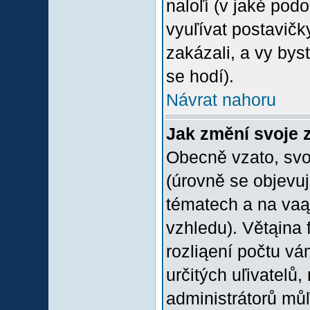
naloľí (v jaké pod
vyuľívat postavičk
zakázali, a vy bys
se hodí).
Návrat nahoru
Jak změní svoje 
Obecně vzato, svo
(úrovně se objevu
tématech a na vaąe
vzhledu). Větąina 
rozliąení počtu vá
určitých uľivatelů
administrátorů můľ