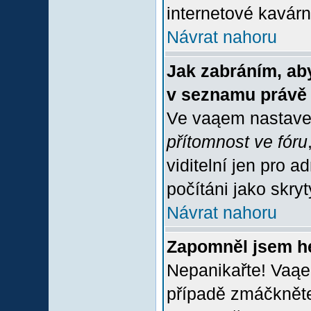
internetové kavárně
Návrat nahoru
Jak zabráním, aby
v seznamu právě
Ve vaąem nastave
přítomnost ve fóru
viditelní jen pro 
počítáni jako skrytý
Návrat nahoru
Zapomněl jsem h
Nepanikařte! Vaąe
případě zmáčkněte 