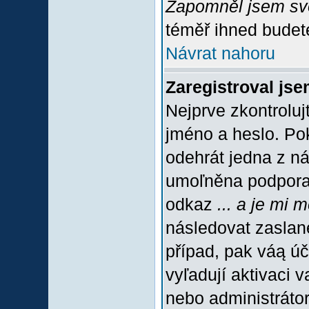
Zapomněl jsem sv
téměř ihned budete
Návrat nahoru
Zaregistroval jse
Nejprve zkontroluj
jméno a heslo. Po
odehrát jedna z ná
umoľněna podpora C
odkaz
... a je mi 
následovat zaslané
případ, pak váą úč
vyľadují aktivaci 
nebo administráto