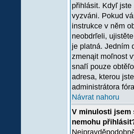
přihlásit. Kdyľ jste
vyzváni. Pokud vám
instrukce v něm ob
neobdrľeli, ujistě
je platná. Jedním 
zmenąit moľnost 
snaľí pouze obtěľov
adresa, kterou jste
administrátora fóra
Návrat nahoru
V minulosti jsem 
nemohu přihlásit
Nejpravděpodobněj