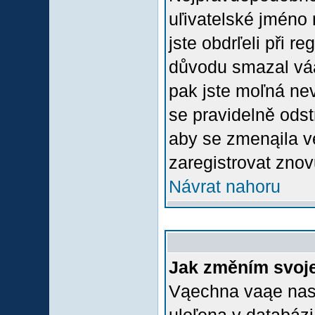
uľivatelské jméno 
jste obdrľeli při r
důvodu smazal váą 
pak jste moľná nevl
se pravidelně odstr
aby se zmenąila v
zaregistrovat znov
Návrat nahoru
Jak změním svoje
Vąechna vaąe nasta