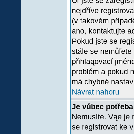
Uľ jste se zaregis
nejdříve registrov
(v takovém případ
ano, kontaktujte a
Pokud jste se regis
stále se nemůľete p
přihlaąovací jméno
problém a pokud ne
má chybné nastave
Návrat nahoru
Je vůbec potřeba 
Nemusíte. Vąe je n
se registrovat ke 