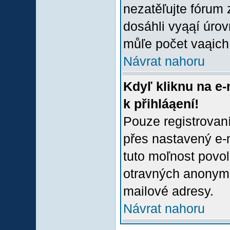
nezatěľujte fórum
dosáhli vyąąí úro
můľe počet vaąich 
Návrat nahoru
Kdyľ kliknu na e-
k přihláąení!
Pouze registrovaní
přes nastavený e-m
tuto moľnost povol
otravných anonymní
mailové adresy.
Návrat nahoru