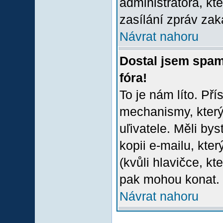
administrátora, kt
zasílání zpráv zak
Návrat nahoru
Dostal jsem spam
fóra!
To je nám líto. Př
mechanismy, který
uľivatele. Měli bys
kopii e-mailu, který
(kvůli hlavičce, k
pak mohou konat.
Návrat nahoru