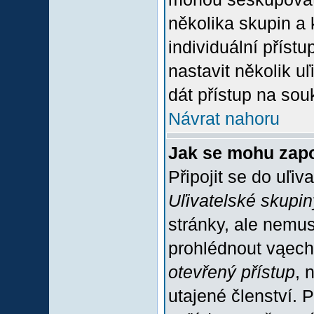
několika skupin a
individuální příst
nastavit několik u
dát přístup na sou
Návrat nahoru
Jak se mohu zapo
Připojit se do uľiv
Uľivatelské skupin
stránky, ale nemus
prohlédnout vąech
otevřený přístup
, 
utajené členství. 