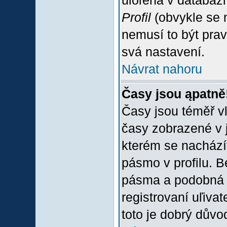
uloľena v databázi
Profil
(obvykle se n
nemusí to být prav
svá nastavení.
Návrat nahoru
Časy jsou ąpatně
Časy jsou téměř vľ
časy zobrazené v 
kterém se nacházít
pásmo v profilu. 
pásma a podobná 
registrovaní uľivat
toto je dobrý důvod