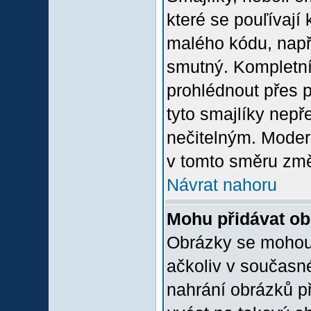
které se pouľívají 
malého kódu, např
smutný. Kompletní
prohlédnout přes p
tyto smajlíky nepř
nečitelným. Moder
v tomto směru změ
Návrat nahoru
Mohu přidávat o
Obrázky se mohou 
ačkoliv v současn
nahrání obrázků p