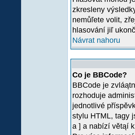
zkresleny výsledky
nemůľete volit, z
hlasování jiľ ukon
Návrat nahoru
Co je BBCode?
BBCode je zvláątn
rozhoduje administ
jednotlivé příspě
stylu HTML, tagy 
a ] a nabízí větąí 