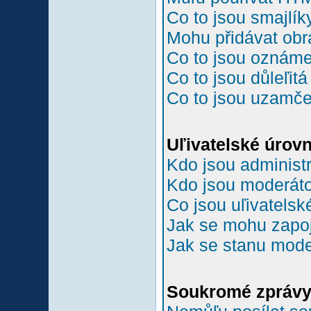
Co to jsou smajlík
Mohu přidávat ob
Co to jsou oznám
Co to jsou důleľit
Co to jsou uzamč
Uľivatelské úrov
Kdo jsou administr
Kdo jsou moderáto
Co jsou uľivatelsk
Jak se mohu zapoji
Jak se stanu mode
Soukromé zpráv