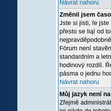
Návrat nahoru
Změnil jsem časov
Jste si jisti, ľe j
přesto se liąí od 
nejpravděpodobněją
Fórum není stavěn
standardním a let
hodinový rozdíl. 
pásma o jednu hod
Návrat nahoru
Můj jazyk není n
Zřejmě administrát
jej nikdo do tohoto