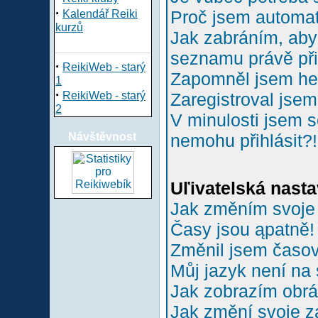
·
Proč jsem automa
Kalendář Reiki
kurzů
Jak zabráním, aby 
seznamu právě př
·
ReikiWeb - starý
Zapomněl jsem he
1
·
ReikiWeb - starý
Zaregistroval jsem
2
V minulosti jsem s
Návštěvnost
nemohu přihlásit?!
Uľivatelská nasta
Jak změním svoje
Časy jsou ąpatně!
Změnil jsem časové
Můj jazyk není na
Jak zobrazím obr
Jak změní svoje z