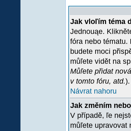
Jak vloľím téma 
Jednouąe. Klikněte
fóra nebo tématu. 
budete moci přispě
můľete vidět na sp
Můľete přidat nová
v tomto fóru, atd.
).
Návrat nahoru
Jak změním nebo
V případě, ľe nejs
můľete upravovat 