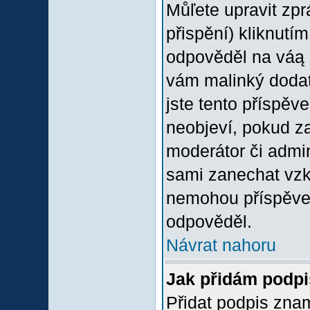
Můľete upravit zp
přispění) kliknutím
odpověděl na váą p
vám malinký dodate
jste tento příspěv
neobjeví, pokud z
moderátor či admini
sami zanechat vzka
nemohou příspěvek
odpověděl.
Návrat nahoru
Jak přidám podp
Přidat podpis znam