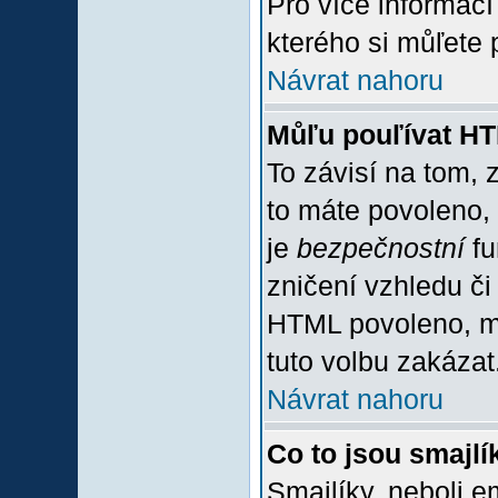
Pro více informac
kterého si můľete 
Návrat nahoru
Můľu pouľívat H
To závisí na tom, 
to máte povoleno, z
je
bezpečnostní
fu
zničení vzhledu či
HTML povoleno, mů
tuto volbu zakázat
Návrat nahoru
Co to jsou smajlí
Smajlíky, neboli e