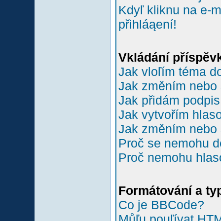
Kdyľ kliknu na e-m
přihláąení!
Vkládání příspěv
Jak vloľím téma do
Jak změním nebo 
Jak přidám podpi
Jak vytvořím hlas
Jak změním nebo 
Proč se nemohu do
Proč nemohu hlas
Formátování a ty
Co je BBCode?
Můľu pouľívat HT