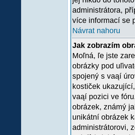
administrátora, př
více informací se 
Návrat nahoru
Jak zobrazím ob
Moľná, ľe jste zare
obrázky pod uľiva
spojený s vaąí úro
kostiček ukazující,
vaąí pozici ve fór
obrázek, známý jak
unikátní obrázek k
administrátorovi, z