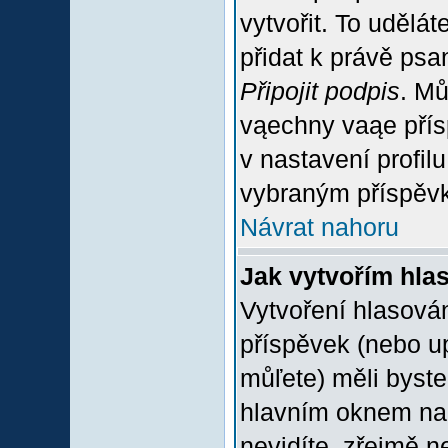
vytvořit. To udělá
přidat k právě ps
Připojit podpis
. Mů
vąechny vaąe přís
v nastavení profil
vybraným příspěvk
Návrat nahoru
Jak vytvořím hla
Vytvoření hlasován
příspěvek (nebo u
můľete) měli byste
hlavním oknem na 
nevidíte, zřejmě n