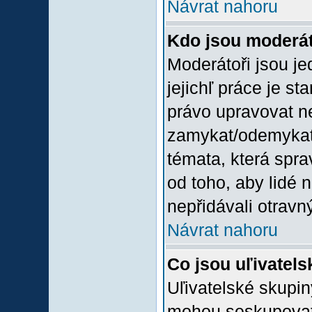
Návrat nahoru
Kdo jsou moderát
Moderátoři jsou jed
jejichľ práce je st
právo upravovat n
zamykat/odemykat,
témata, která spra
od toho, aby lidé 
nepřidávali otravný
Návrat nahoru
Co jsou uľivatel
Uľivatelské skupin
mohou seskupovat u