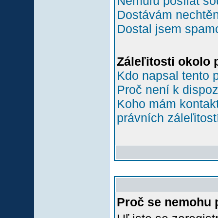
Nemůľu posílat so
Dostávám nechtěn
Dostal jsem spamov
Záleľitosti okolo
Kdo napsal tento 
Proč není k dispoz
Koho mám kontakto
právních záleľitost
Proč se nemohu p