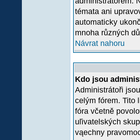
administrátorem.
témata ani upravov
automaticky ukon
mnoha různých dů
Návrat nahoru
Kdo jsou adminis
Administrátoři jso
celým fórem. Tito
fóra včetně povolo
uľivatelských skup
vąechny pravomoci