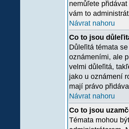
nemůľete přidávat 
vám to administrát
Návrat nahoru
Co to jsou důleľi
Důleľitá témata se
oznámeními, ale p
velmi důleľitá, tak
jako u oznámení ro
mají právo přidáva
Návrat nahoru
Co to jsou uzamč
Témata mohou bý