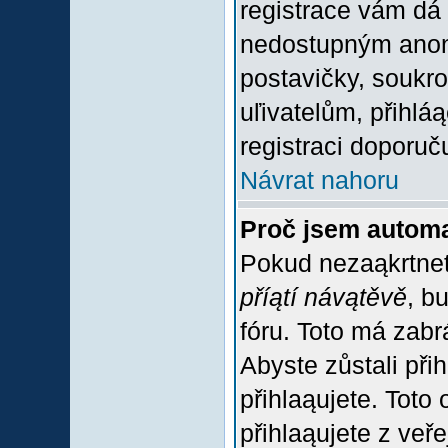
registrace vám dá 
nedostupným anon
postavičky, soukro
uľivatelům, přihlá
registraci doporuč
Návrat nahoru
Proč jsem automa
Pokud nezaąkrtnet
příątí návątěvě
, b
fóru. Toto má zabr
Abyste zůstali přih
přihlaąujete. Tot
přihlaąujete z veř