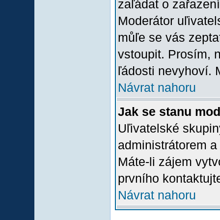
zaľádat o zařazení 
Moderátor uľivatel
můľe se vás zepta
vstoupit. Prosím,
ľádosti nevyhoví. 
Návrat nahoru
Jak se stanu mod
Uľivatelské skupi
administrátorem a
Máte-li zájem vytv
prvního kontaktuj
Návrat nahoru