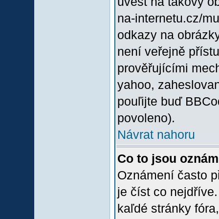
uvést na takový o
na-internetu.cz/m
odkazy na obrázky
není veřejně příst
prověřujícími mec
yahoo, zaheslovan
pouľijte buď BBCod
povoleno).
Návrat nahoru
Co to jsou oznám
Oznámení často při
je číst co nejdřív
kaľdé stránky fóra