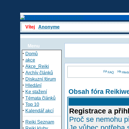
Vítej
Anonyme
Menu
·
Domů
·
akce
·
Akce_Reiki
·
Archív článků
FAQ
Hled
·
Diskuzní fórum
·
Hledání
Obsah fóra Reikiw
·
Ke stažení
·
Témata článků
·
Top 10
Registrace a přih
·
Kalendář akcí
Proč se nemohu př
·
Reiki Seznam
Je vůbec potřeba s
·
Reiki kluby