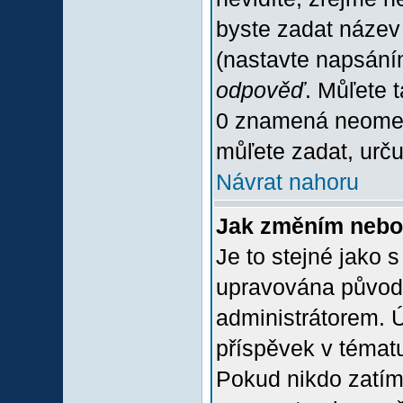
byste zadat název
(nastavte napsání
odpověď
. Můľete 
0 znamená neomez
můľete zadat, urču
Návrat nahoru
Jak změním nebo
Je to stejné jako 
upravována původ
administrátorem. Ú
příspěvek v tématu
Pokud nikdo zatím