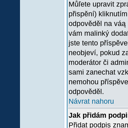
Můľete upravit zp
přispění) kliknutím
odpověděl na váą p
vám malinký dodate
jste tento příspěv
neobjeví, pokud z
moderátor či admini
sami zanechat vzka
nemohou příspěvek
odpověděl.
Návrat nahoru
Jak přidám podp
Přidat podpis znam