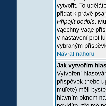
vytvořit. To udělá
přidat k právě ps
Připojit podpis
. Mů
vąechny vaąe přís
v nastavení profil
vybraným příspěvk
Návrat nahoru
Jak vytvořím hla
Vytvoření hlasován
příspěvek (nebo u
můľete) měli byste
hlavním oknem na 
nevidíte, zřejmě n