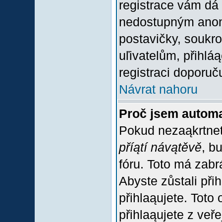
registrace vám dá 
nedostupným anon
postavičky, soukro
uľivatelům, přihlá
registraci doporuč
Návrat nahoru
Proč jsem automa
Pokud nezaąkrtnet
příątí návątěvě
, b
fóru. Toto má zabr
Abyste zůstali přih
přihlaąujete. Tot
přihlaąujete z veř