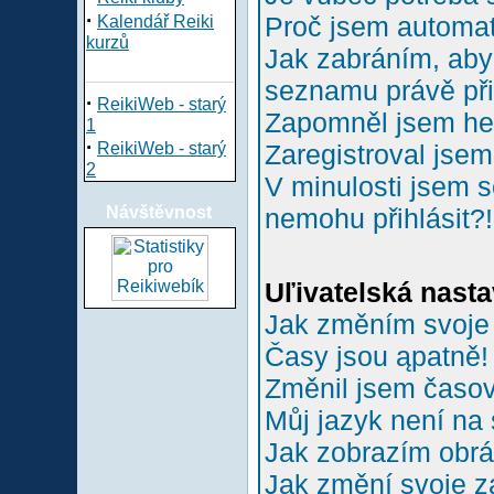
·
Proč jsem automa
Kalendář Reiki
kurzů
Jak zabráním, aby 
seznamu právě př
·
ReikiWeb - starý
Zapomněl jsem he
1
·
ReikiWeb - starý
Zaregistroval jsem
2
V minulosti jsem s
Návštěvnost
nemohu přihlásit?!
Uľivatelská nasta
Jak změním svoje
Časy jsou ąpatně!
Změnil jsem časové
Můj jazyk není na
Jak zobrazím obr
Jak změní svoje z