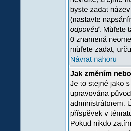
byste zadat název
(nastavte napsání
odpověď
. Můľete 
0 znamená neomez
můľete zadat, urču
Návrat nahoru
Jak změním nebo
Je to stejné jako 
upravována původ
administrátorem. Ú
příspěvek v tématu
Pokud nikdo zatím