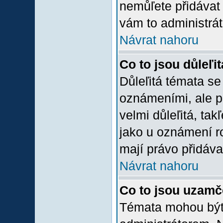
nemůľete přidávat 
vám to administrát
Návrat nahoru
Co to jsou důleľi
Důleľitá témata se
oznámeními, ale p
velmi důleľitá, tak
jako u oznámení ro
mají právo přidáva
Návrat nahoru
Co to jsou uzamč
Témata mohou bý