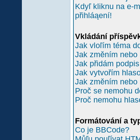
Kdyľ kliknu na e-m
přihláąení!
Vkládání příspěv
Jak vloľím téma do
Jak změním nebo 
Jak přidám podpi
Jak vytvořím hlas
Jak změním nebo 
Proč se nemohu do
Proč nemohu hlas
Formátování a ty
Co je BBCode?
Můľu pouľívat HT