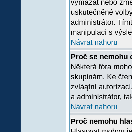
vymazat nebo změni
uskutečněné volby 
administrátor. Tím
manipulaci s výsl
Návrat nahoru
Proč se nemohu d
Některá fóra moho
skupinám. Ke čtení,
zvláątní autorizac
a administrátor, ta
Návrat nahoru
Proč nemohu hlas
Hlasovat mohou jen