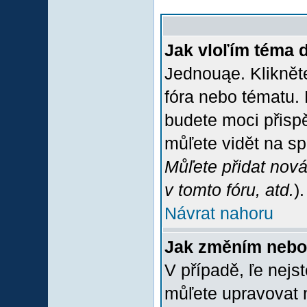
Jak vloľím téma 
Jednouąe. Klikněte
fóra nebo tématu. 
budete moci přispě
můľete vidět na sp
Můľete přidat nová
v tomto fóru, atd.
).
Návrat nahoru
Jak změním nebo
V případě, ľe nejs
můľete upravovat 