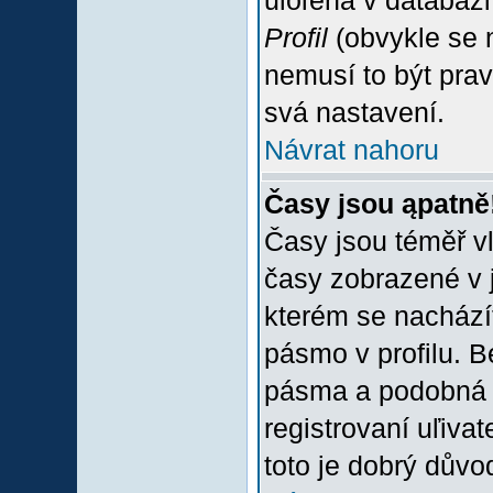
uloľena v databázi
Profil
(obvykle se n
nemusí to být prav
svá nastavení.
Návrat nahoru
Časy jsou ąpatně
Časy jsou téměř vľ
časy zobrazené v 
kterém se nacházít
pásmo v profilu. 
pásma a podobná 
registrovaní uľivat
toto je dobrý důvod