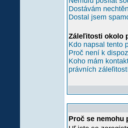
Nemůľu posílat so
Dostávám nechtěn
Dostal jsem spamov
Záleľitosti okolo
Kdo napsal tento 
Proč není k dispoz
Koho mám kontakto
právních záleľitost
Proč se nemohu p