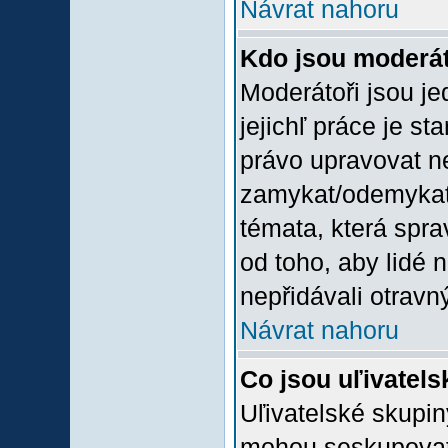
Návrat nahoru
Kdo jsou moderát
Moderátoři jsou jed
jejichľ práce je st
právo upravovat n
zamykat/odemykat,
témata, která spra
od toho, aby lidé 
nepřidávali otravný
Návrat nahoru
Co jsou uľivatel
Uľivatelské skupin
mohou seskupovat u