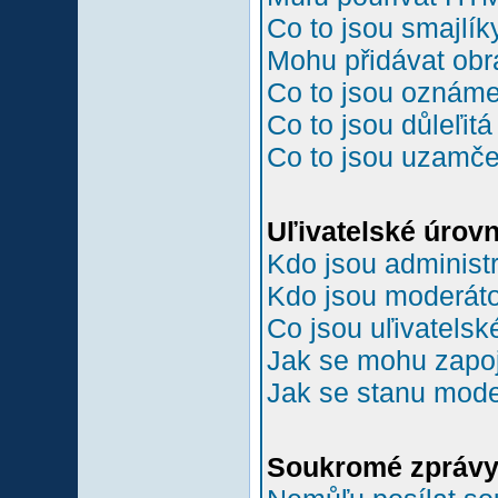
Co to jsou smajlík
Mohu přidávat ob
Co to jsou oznám
Co to jsou důleľit
Co to jsou uzamč
Uľivatelské úrov
Kdo jsou administr
Kdo jsou moderáto
Co jsou uľivatelsk
Jak se mohu zapoji
Jak se stanu mode
Soukromé zpráv