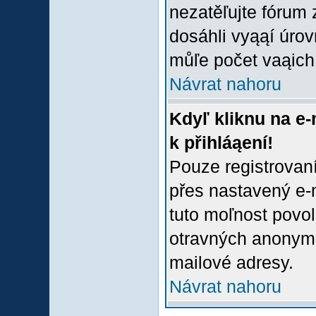
nezatěľujte fórum
dosáhli vyąąí úro
můľe počet vaąich 
Návrat nahoru
Kdyľ kliknu na e-
k přihláąení!
Pouze registrovaní
přes nastavený e-m
tuto moľnost povol
otravných anonymní
mailové adresy.
Návrat nahoru