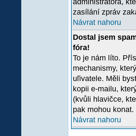
administrátora, kt
zasílání zpráv zak
Návrat nahoru
Dostal jsem spam
fóra!
To je nám líto. Př
mechanismy, který
uľivatele. Měli bys
kopii e-mailu, který
(kvůli hlavičce, k
pak mohou konat.
Návrat nahoru