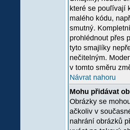
které se pouľívají 
malého kódu, např
smutný. Kompletní
prohlédnout přes p
tyto smajlíky nepř
nečitelným. Moder
v tomto směru změ
Návrat nahoru
Mohu přidávat o
Obrázky se mohou 
ačkoliv v současn
nahrání obrázků p