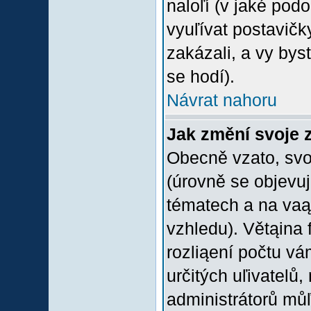
naloľí (v jaké pod
vyuľívat postavičk
zakázali, a vy bys
se hodí).
Návrat nahoru
Jak změní svoje 
Obecně vzato, svo
(úrovně se objevu
tématech a na vaąe
vzhledu). Větąina 
rozliąení počtu vá
určitých uľivatelů
administrátorů můľ