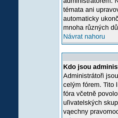
administrátorem.
témata ani upravov
automaticky ukon
mnoha různých dů
Návrat nahoru
Kdo jsou adminis
Administrátoři jso
celým fórem. Tito
fóra včetně povolo
uľivatelských skup
vąechny pravomoci