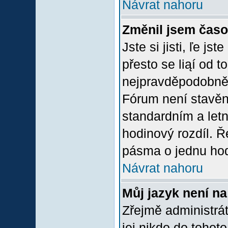
Návrat nahoru
Změnil jsem časov
Jste si jisti, ľe j
přesto se liąí od 
nejpravděpodobněją
Fórum není stavěn
standardním a let
hodinový rozdíl. 
pásma o jednu hod
Návrat nahoru
Můj jazyk není n
Zřejmě administrát
jej nikdo do tohoto