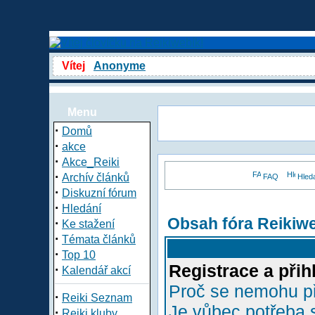
Vítej
Anonyme
Menu
·
Domů
·
akce
·
Akce_Reiki
·
Archív článků
FAQ
Hled
·
Diskuzní fórum
·
Hledání
Obsah fóra Reikiw
·
Ke stažení
·
Témata článků
·
Top 10
Registrace a přih
·
Kalendář akcí
Proč se nemohu př
·
Reiki Seznam
Je vůbec potřeba s
·
Reiki kluby