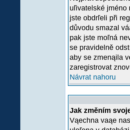
uľivatelské jméno 
jste obdrľeli při r
důvodu smazal váą 
pak jste moľná nevl
se pravidelně odstr
aby se zmenąila v
zaregistrovat znov
Návrat nahoru
Jak změním svoje
Vąechna vaąe nasta