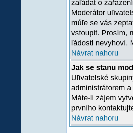
zaľádat o zařazení 
Moderátor uľivatel
můľe se vás zepta
vstoupit. Prosím,
ľádosti nevyhoví. 
Návrat nahoru
Jak se stanu mod
Uľivatelské skupi
administrátorem a
Máte-li zájem vytv
prvního kontaktuj
Návrat nahoru