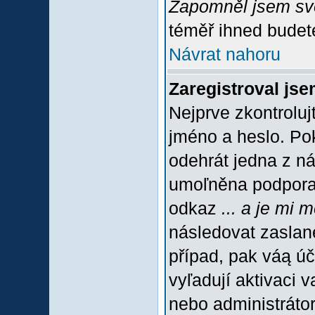
Zapomněl jsem sv
téměř ihned budete
Návrat nahoru
Zaregistroval jse
Nejprve zkontroluj
jméno a heslo. Po
odehrát jedna z ná
umoľněna podpora C
odkaz
... a je mi 
následovat zaslané
případ, pak váą úč
vyľadují aktivaci 
nebo administráto