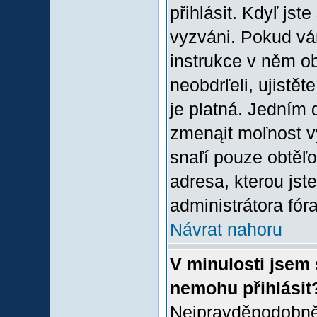
přihlásit. Kdyľ jste
vyzváni. Pokud vám
instrukce v něm ob
neobdrľeli, ujistě
je platná. Jedním 
zmenąit moľnost 
snaľí pouze obtěľov
adresa, kterou jste
administrátora fóra
Návrat nahoru
V minulosti jsem 
nemohu přihlásit
Nejpravděpodobněj