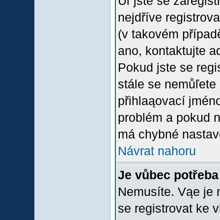
Uľ jste se zaregis
nejdříve registrov
(v takovém případ
ano, kontaktujte a
Pokud jste se regis
stále se nemůľete p
přihlaąovací jméno
problém a pokud ne
má chybné nastave
Návrat nahoru
Je vůbec potřeba 
Nemusíte. Vąe je n
se registrovat ke 