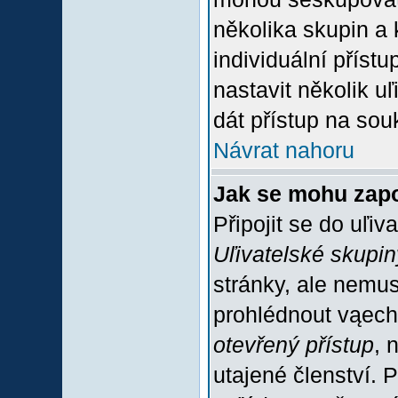
několika skupin a
individuální příst
nastavit několik u
dát přístup na sou
Návrat nahoru
Jak se mohu zapo
Připojit se do uľiv
Uľivatelské skupin
stránky, ale nemus
prohlédnout vąech
otevřený přístup
, 
utajené členství. 