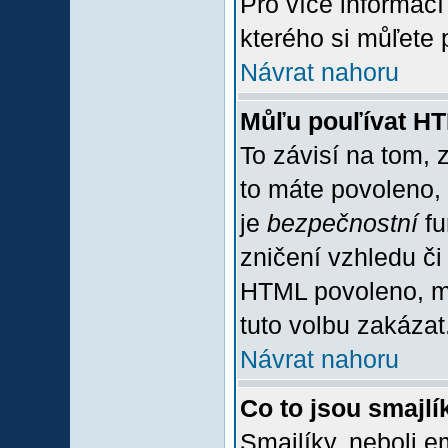
Pro více informac
kterého si můľete 
Návrat nahoru
Můľu pouľívat H
To závisí na tom, 
to máte povoleno, z
je
bezpečnostní
fu
zničení vzhledu či
HTML povoleno, mů
tuto volbu zakázat
Návrat nahoru
Co to jsou smajlí
Smajlíky, neboli e