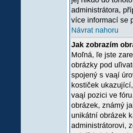
administrátora, př
více informací se 
Návrat nahoru
Jak zobrazím ob
Moľná, ľe jste zare
obrázky pod uľiva
spojený s vaąí úro
kostiček ukazující,
vaąí pozici ve fór
obrázek, známý jak
unikátní obrázek k
administrátorovi, z