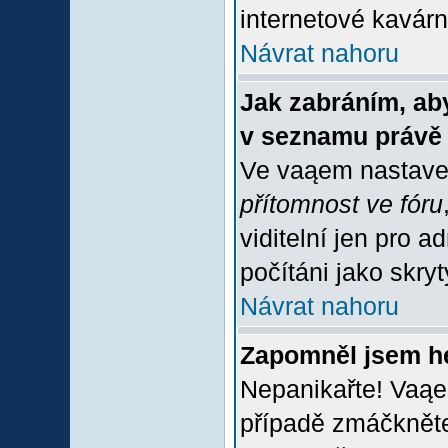
internetové kavárně
Návrat nahoru
Jak zabráním, aby
v seznamu právě
Ve vaąem nastave
přítomnost ve fóru
viditelní jen pro 
počítáni jako skrytý
Návrat nahoru
Zapomněl jsem h
Nepanikařte! Vaąe
případě zmáčkněte 