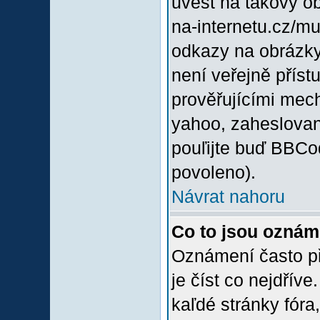
uvést na takový o
na-internetu.cz/m
odkazy na obrázky
není veřejně příst
prověřujícími mec
yahoo, zaheslovan
pouľijte buď BBCod
povoleno).
Návrat nahoru
Co to jsou oznám
Oznámení často při
je číst co nejdřív
kaľdé stránky fóra