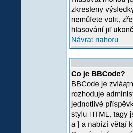
zkresleny výsledky
nemůľete volit, z
hlasování jiľ ukon
Návrat nahoru
Co je BBCode?
BBCode je zvláątn
rozhoduje administ
jednotlivé příspě
stylu HTML, tagy 
a ] a nabízí větąí 