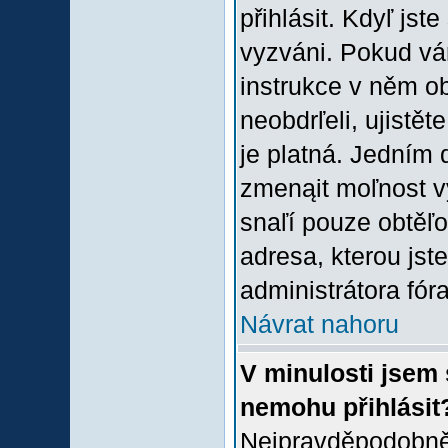
přihlásit. Kdyľ jste
vyzváni. Pokud vám
instrukce v něm ob
neobdrľeli, ujistě
je platná. Jedním 
zmenąit moľnost 
snaľí pouze obtěľov
adresa, kterou jste
administrátora fóra
Návrat nahoru
V minulosti jsem 
nemohu přihlásit
Nejpravděpodobněj