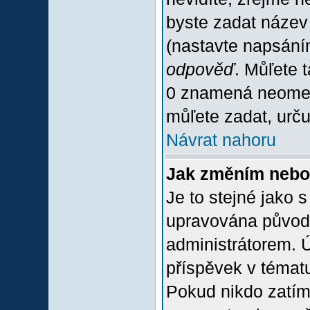
byste zadat název
(nastavte napsání
odpověď
. Můľete 
0 znamená neomez
můľete zadat, urču
Návrat nahoru
Jak změním nebo
Je to stejné jako 
upravována původ
administrátorem. Ú
příspěvek v tématu
Pokud nikdo zatím