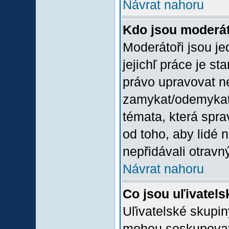
Návrat nahoru
Kdo jsou moderát
Moderátoři jsou jed
jejichľ práce je st
právo upravovat n
zamykat/odemykat,
témata, která spra
od toho, aby lidé 
nepřidávali otravný
Návrat nahoru
Co jsou uľivatel
Uľivatelské skupin
mohou seskupovat u