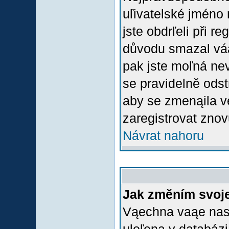
uľivatelské jméno 
jste obdrľeli při r
důvodu smazal váą 
pak jste moľná nevl
se pravidelně odstr
aby se zmenąila v
zaregistrovat znov
Návrat nahoru
Jak změním svoje
Vąechna vaąe nasta