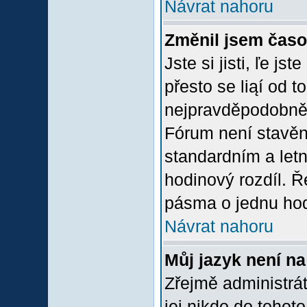
Návrat nahoru
Změnil jsem časov
Jste si jisti, ľe j
přesto se liąí od 
nejpravděpodobněją
Fórum není stavěn
standardním a let
hodinový rozdíl. 
pásma o jednu hod
Návrat nahoru
Můj jazyk není n
Zřejmě administrát
jej nikdo do tohoto