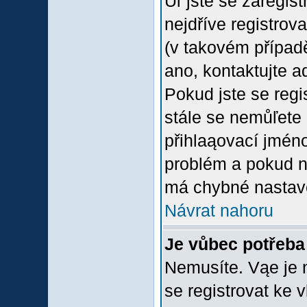
Uľ jste se zaregis
nejdříve registrov
(v takovém případ
ano, kontaktujte a
Pokud jste se regis
stále se nemůľete p
přihlaąovací jméno
problém a pokud ne
má chybné nastave
Návrat nahoru
Je vůbec potřeba 
Nemusíte. Vąe je n
se registrovat ke 