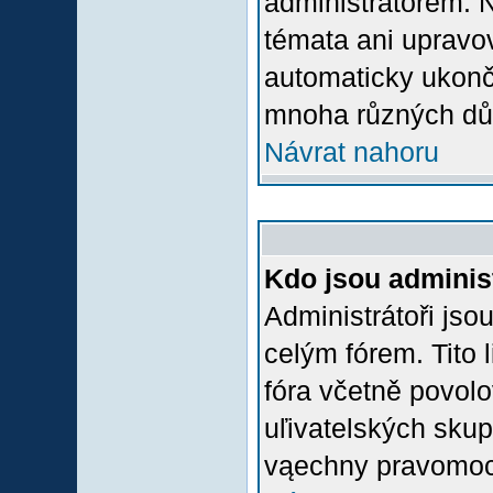
administrátorem.
témata ani upravov
automaticky ukon
mnoha různých dů
Návrat nahoru
Kdo jsou adminis
Administrátoři jso
celým fórem. Tito
fóra včetně povolo
uľivatelských skup
vąechny pravomoci