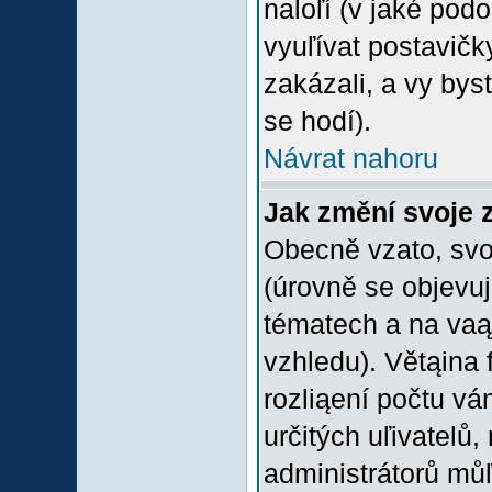
naloľí (v jaké pod
vyuľívat postavičk
zakázali, a vy bys
se hodí).
Návrat nahoru
Jak změní svoje 
Obecně vzato, svo
(úrovně se objevu
tématech a na vaąe
vzhledu). Větąina 
rozliąení počtu vá
určitých uľivatelů
administrátorů můľ