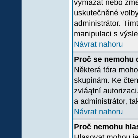
vymazat nebo změni
uskutečněné volby 
administrátor. Tím
manipulaci s výsl
Návrat nahoru
Proč se nemohu d
Některá fóra moho
skupinám. Ke čtení,
zvláątní autorizac
a administrátor, ta
Návrat nahoru
Proč nemohu hlas
Hlasovat mohou jen