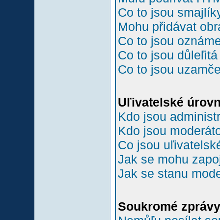
Co to jsou smajlík
Mohu přidávat ob
Co to jsou oznám
Co to jsou důleľit
Co to jsou uzamč
Uľivatelské úrov
Kdo jsou administr
Kdo jsou moderáto
Co jsou uľivatelsk
Jak se mohu zapoji
Jak se stanu mode
Soukromé zpráv