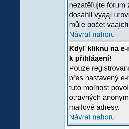
nezatěľujte fórum
dosáhli vyąąí úro
můľe počet vaąich 
Návrat nahoru
Kdyľ kliknu na e-
k přihláąení!
Pouze registrovaní
přes nastavený e-m
tuto moľnost povol
otravných anonymní
mailové adresy.
Návrat nahoru