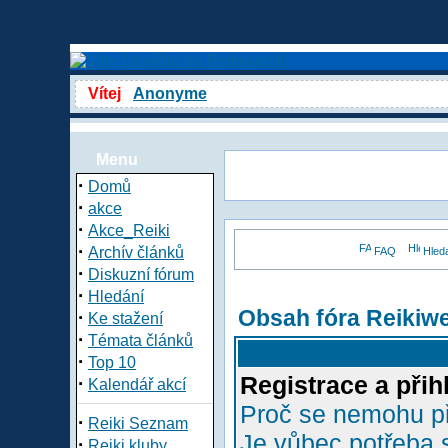
Vítej
Anonyme
Menu
·
Domů
·
akce
·
Akce_Reiki
·
Archív článků
FAQ
Hled
·
Diskuzní fórum
·
Hledání
Obsah fóra Reikiw
·
Ke stažení
·
Témata článků
·
Top 10
Registrace a přih
·
Kalendář akcí
Proč se nemohu př
·
Reiki Seznam
Je vůbec potřeba s
·
Reiki kluby