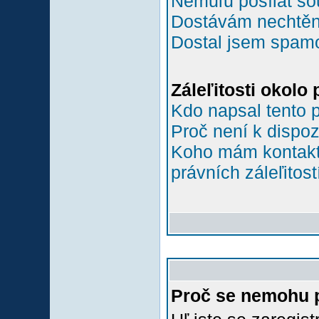
Nemůľu posílat so
Dostávám nechtěn
Dostal jsem spamov
Záleľitosti okolo
Kdo napsal tento 
Proč není k dispoz
Koho mám kontakto
právních záleľitost
Proč se nemohu p