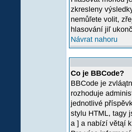
zkresleny výsledky
nemůľete volit, z
hlasování jiľ ukon
Návrat nahoru
Co je BBCode?
BBCode je zvláątn
rozhoduje administ
jednotlivé příspě
stylu HTML, tagy 
a ] a nabízí větąí 