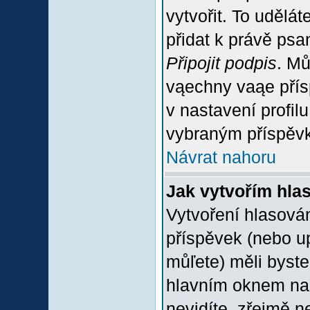
vytvořit. To udělá
přidat k právě ps
Připojit podpis
. Mů
vąechny vaąe přís
v nastavení profil
vybraným příspěvk
Návrat nahoru
Jak vytvořím hla
Vytvoření hlasován
příspěvek (nebo u
můľete) měli byste
hlavním oknem na 
nevidíte, zřejmě n