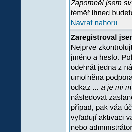
Zapomněl jsem sv
téměř ihned budete
Návrat nahoru
Zaregistroval jse
Nejprve zkontroluj
jméno a heslo. Po
odehrát jedna z ná
umoľněna podpora C
odkaz
... a je mi 
následovat zaslané
případ, pak váą úč
vyľadují aktivaci 
nebo administráto