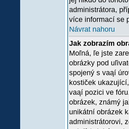
administrátora, př
více informací se 
Návrat nahoru
Jak zobrazím ob
Moľná, ľe jste zare
obrázky pod uľiva
spojený s vaąí úro
kostiček ukazující,
vaąí pozici ve fór
obrázek, známý jak
unikátní obrázek k
administrátorovi, z