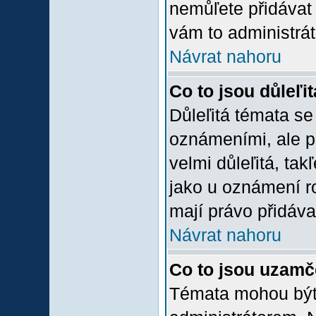
nemůľete přidávat 
vám to administrát
Návrat nahoru
Co to jsou důleľi
Důleľitá témata se
oznámeními, ale p
velmi důleľitá, tak
jako u oznámení ro
mají právo přidáva
Návrat nahoru
Co to jsou uzamč
Témata mohou bý