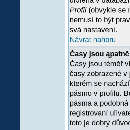
uloľena v databázi
Profil
(obvykle se n
nemusí to být prav
svá nastavení.
Návrat nahoru
Časy jsou ąpatně
Časy jsou téměř vľ
časy zobrazené v 
kterém se nacházít
pásmo v profilu. 
pásma a podobná 
registrovaní uľivat
toto je dobrý důvod