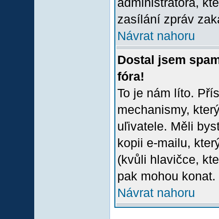
administrátora, kt
zasílání zpráv zak
Návrat nahoru
Dostal jsem spam
fóra!
To je nám líto. Př
mechanismy, který
uľivatele. Měli bys
kopii e-mailu, který
(kvůli hlavičce, k
pak mohou konat.
Návrat nahoru