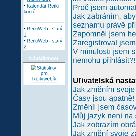
·
Proč jsem automa
Kalendář Reiki
kurzů
Jak zabráním, aby 
seznamu právě př
·
ReikiWeb - starý
Zapomněl jsem he
1
·
ReikiWeb - starý
Zaregistroval jsem
2
V minulosti jsem s
Návštěvnost
nemohu přihlásit?!
Uľivatelská nasta
Jak změním svoje
Časy jsou ąpatně!
Změnil jsem časové
Můj jazyk není na
Jak zobrazím obr
Jak změní svoje z