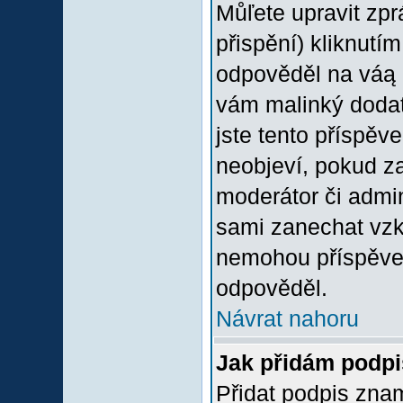
Můľete upravit zp
přispění) kliknutím
odpověděl na váą p
vám malinký dodate
jste tento příspěv
neobjeví, pokud z
moderátor či admini
sami zanechat vzka
nemohou příspěvek
odpověděl.
Návrat nahoru
Jak přidám podp
Přidat podpis znam