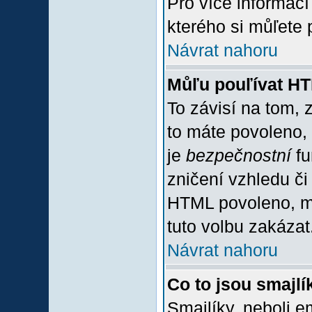
Pro více informac
kterého si můľete 
Návrat nahoru
Můľu pouľívat H
To závisí na tom, 
to máte povoleno, z
je
bezpečnostní
fu
zničení vzhledu či
HTML povoleno, mů
tuto volbu zakázat
Návrat nahoru
Co to jsou smajlí
Smajlíky, neboli e