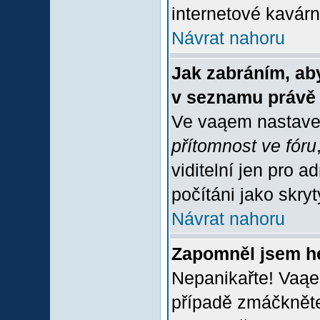
internetové kavárně
Návrat nahoru
Jak zabráním, aby
v seznamu právě
Ve vaąem nastave
přítomnost ve fóru
viditelní jen pro 
počítáni jako skrytý
Návrat nahoru
Zapomněl jsem h
Nepanikařte! Vaąe
případě zmáčkněte 