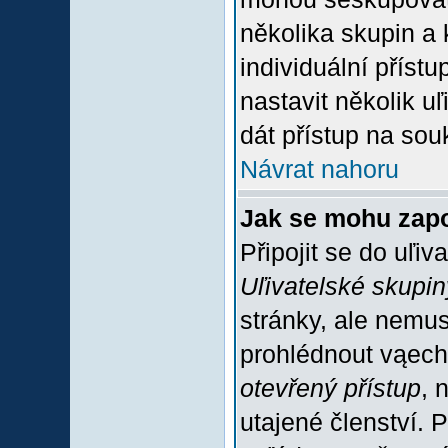
několika skupin a
individuální příst
nastavit několik u
dát přístup na sou
Návrat nahoru
Jak se mohu zapo
Připojit se do uľiv
Uľivatelské skupin
stránky, ale nemus
prohlédnout vąech
otevřený přístup
, 
utajené členství. 