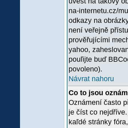
uvést na takový o
na-internetu.cz/m
odkazy na obrázky
není veřejně příst
prověřujícími mec
yahoo, zaheslovan
pouľijte buď BBCod
povoleno).
Návrat nahoru
Co to jsou oznám
Oznámení často při
je číst co nejdřív
kaľdé stránky fóra