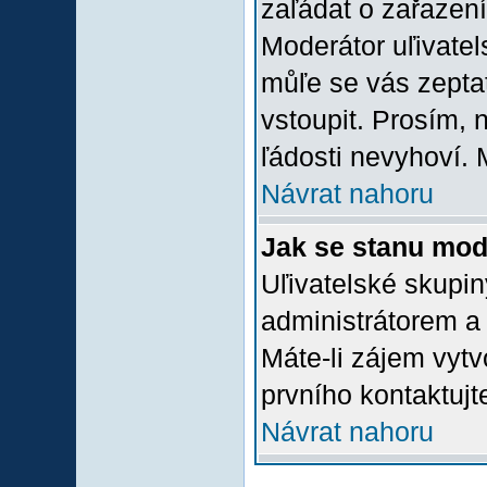
zaľádat o zařazení 
Moderátor uľivatel
můľe se vás zepta
vstoupit. Prosím,
ľádosti nevyhoví. 
Návrat nahoru
Jak se stanu mod
Uľivatelské skupi
administrátorem a
Máte-li zájem vytv
prvního kontaktuj
Návrat nahoru