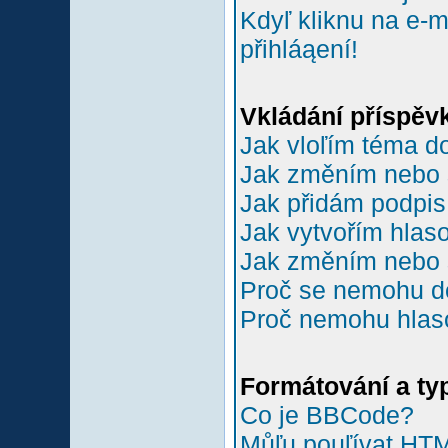
Kdyľ kliknu na e-m
přihláąení!
Vkládání příspěv
Jak vloľím téma do
Jak změním nebo 
Jak přidám podpi
Jak vytvořím hlas
Jak změním nebo 
Proč se nemohu do
Proč nemohu hlas
Formátování a ty
Co je BBCode?
Můľu pouľívat HT