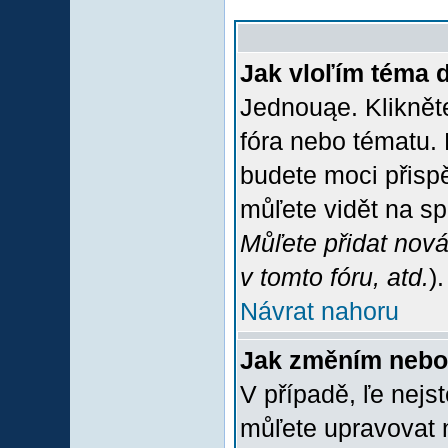
Jak vloľím téma 
Jednouąe. Klikněte
fóra nebo tématu. 
budete moci přispě
můľete vidět na sp
Můľete přidat nová
v tomto fóru, atd.
).
Návrat nahoru
Jak změním nebo
V případě, ľe nejs
můľete upravovat 