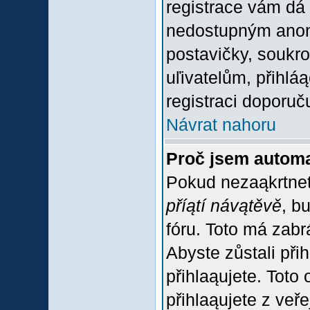
registrace vám dá 
nedostupným anon
postavičky, soukro
uľivatelům, přihlá
registraci doporuč
Návrat nahoru
Proč jsem automa
Pokud nezaąkrtnet
příątí návątěvě
, b
fóru. Toto má zabr
Abyste zůstali přih
přihlaąujete. Tot
přihlaąujete z veř