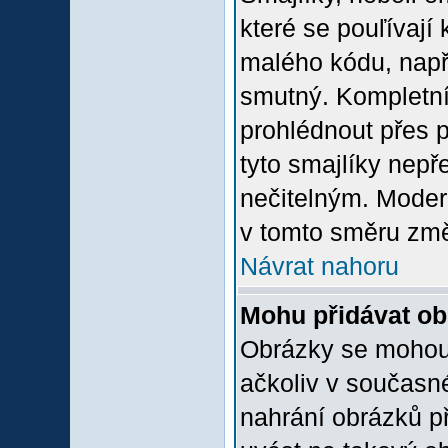
které se pouľívají 
malého kódu, např
smutný. Kompletní
prohlédnout přes p
tyto smajlíky nepř
nečitelným. Moder
v tomto směru změ
Návrat nahoru
Mohu přidávat o
Obrázky se mohou 
ačkoliv v současn
nahrání obrázků p