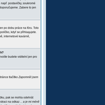
 např. postavičky, soukromé
i doporučujeme. Zabere to jen
jen po dobu práce na fóru. Toto
políčko, kdyľ se přihlaąujete.
ě, internetové kavárně,
ch?
zvolíte
budete viditelní jen pro
ránce tlačítko
Zapomněl jsem
ádku, pak se mohla odehrát
istraci na odkaz
... a je mi méně