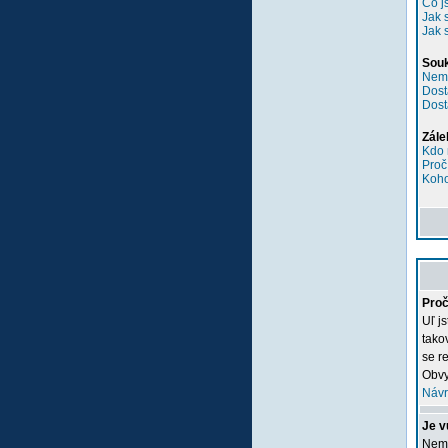
Co j
Jak 
Jak 
Sou
Nemů
Dost
Dost
Zále
Kdo 
Proč
Koho
Proč
Uľ j
tako
se re
Obvy
Návr
Je v
Nemu