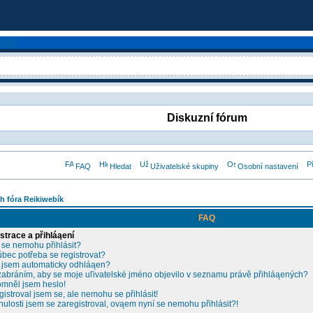
Diskuzní fórum
FAQ
Hledat
Uživatelské skupiny
Osobní nastavení
h fóra Reikiwebík
FAQ
strace a přihláąení
 se nemohu přihlásit?
ůbec potřeba se registrovat?
 jsem automaticky odhláąen?
zabráním, aby se moje uľivatelské jméno objevilo v seznamu právě přihláąených?
mněl jsem heslo!
gistroval jsem se, ale nemohu se přihlásit!
nulosti jsem se zaregistroval, ovąem nyní se nemohu přihlásit?!