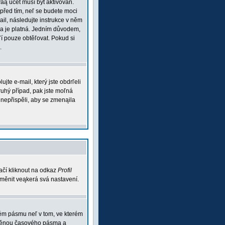
váą účet musí být aktivován.
 před tím, neľ se budete moci
mail, následujte instrukce v něm
esa je platná. Jedním důvodem,
aľí pouze obtěľovat. Pokud si
.
te e-mail, který jste obdrľeli
ruhý případ, pak jste moľná
m nepřispěli, aby se zmenąila
ačí kliknout na odkaz
Profil
 změnit veąkerá svá nastavení.
vém pásmu neľ v tom, ve kterém
 změnou časového pásma a