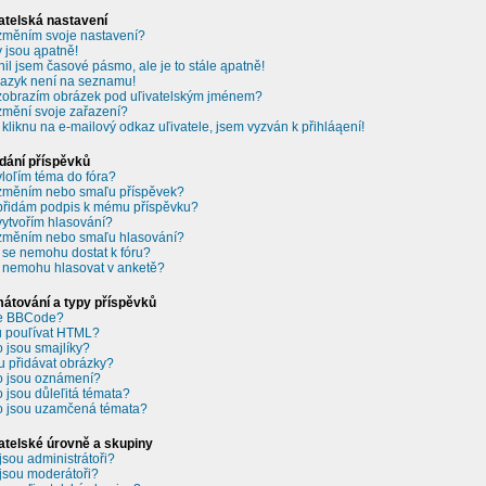
atelská nastavení
změním svoje nastavení?
 jsou ąpatně!
il jsem časové pásmo, ale je to stále ąpatně!
jazyk není na seznamu!
zobrazím obrázek pod uľivatelským jménem?
změní svoje zařazení?
 kliknu na e-mailový odkaz uľivatele, jsem vyzván k přihláąení!
dání příspěvků
vloľím téma do fóra?
změním nebo smaľu příspěvek?
přidám podpis k mému příspěvku?
vytvořím hlasování?
změním nebo smaľu hlasování?
 se nemohu dostat k fóru?
 nemohu hlasovat v anketě?
átování a typy příspěvků
je BBCode?
 pouľívat HTML?
o jsou smajlíky?
 přidávat obrázky?
o jsou oznámení?
o jsou důleľitá témata?
o jsou uzamčená témata?
atelské úrovně a skupiny
jsou administrátoři?
jsou moderátoři?