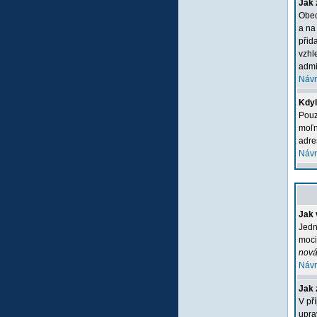
Jak 
Obec
a na
přid
vzhl
admi
Návr
Kdyľ
Pouz
moľn
adre
Návr
Jak 
Jedn
moci
nová
Návr
Jak 
V př
upra