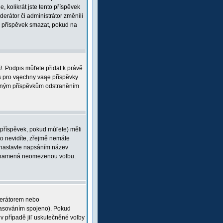
, kolikrát jste tento příspěvek
rátor či administrátor změnili
ou příspěvek smazat, pokud na
l
. Podpis můľete přidat k právě
is pro vąechny vaąe příspěvky
braným příspěvkům odstraněním
 příspěvek, pokud můľete) měli
o nevidíte, zřejmě nemáte
 (nastavte napsáním název
 0 znamená neomezenou volbu.
derátorem nebo
 hlasováním spojeno). Pokud
v případě jiľ uskutečněné volby