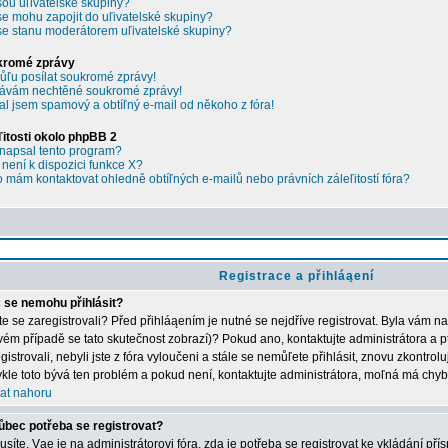
sou uľivatelské skupiny?
se mohu zapojit do uľivatelské skupiny?
se stanu moderátorem uľivatelské skupiny?
kromé zprávy
ľu posílat soukromé zprávy!
ávám nechtěné soukromé zprávy!
al jsem spamový a obtíľný e-mail od někoho z fóra!
ľitosti okolo phpBB 2
napsal tento program?
 není k dispozici funkce X?
 mám kontaktovat ohledně obtíľných e-mailů nebo právních záleľitostí fóra?
Registrace a přihláąení
 se nemohu přihlásit?
ste se zaregistrovali? Před přihláąením je nutné se nejdříve registrovat. Byla vám n
vém případě se tato skutečnost zobrazí)? Pokud ano, kontaktujte administrátora a p
gistrovali, nebyli jste z fóra vyloučeni a stále se nemůľete přihlásit, znovu zkontrol
kle toto bývá ten problém a pokud není, kontaktujte administrátora, moľná má chyb
at nahoru
ůbec potřeba se registrovat?
síte. Vąe je na administrátorovi fóra, zda je potřeba se registrovat ke vkládání př