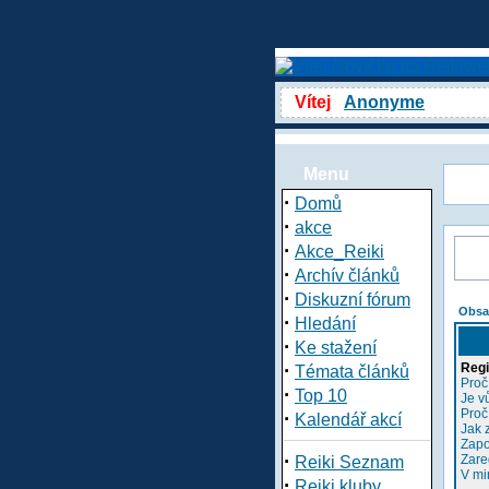
Vítej
Anonyme
Menu
·
Domů
·
akce
·
Akce_Reiki
·
Archív článků
·
Diskuzní fórum
Obsa
·
Hledání
·
Ke stažení
·
Regi
Témata článků
Proč
·
Top 10
Je v
Proč
·
Kalendář akcí
Jak 
Zapo
·
Zare
Reiki Seznam
V mi
·
Reiki kluby