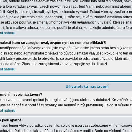
3 let
, budete muset následovat zaslané instrukce. Pokud toto není ten případ, pak 
erá fóra vyľadují aktivaci vąech nových registrací, buď Vámi, nebo administrátorem
lásit. Kdyľ jste se registrovali, byli byste k tomuto vyzváni. Pokud vám byl zaslán e-
ľené, pokud jste tento email neobdrľeli, ujistěte se, ľe vámi zadaná emailová adr
 se aktivace pouľívá, je zmenąit moľnost výskytu
neľádoucích
uľivatelů, kteří se sn
jisti, ľe e-mailová adresa, kterou jste pouľili je platná, kontaktujte administrátora fóra
at nahoru
nulosti jsem se zaregistroval, ovąem nyní se nemohu přihlásit?!
ravděpodobnějąí důvody: zadali jste chybné uľivatelské jméno nebo heslo (zkontroluj
registraci) nebo administrátor z nějakého důvodu smazal váą účet. Pokud je to ten d
ľili ľádný příspěvek. Je to obvyklé, ľe se pravidelně odstraňují uľivatelé, kteří ničí
kost databáze. Zkuste se zaregistrovat znovu a zapojte se do diskuzí.
at nahoru
Uľivatelská nastavení
změním svoje nastavení?
hna vaąe nastavení (pokud jste registrováni) jsou uloľena v databázi. Ke změně st
ykle se nachází v horní části stránky, ale nemusí to být pravidlem). Takto si můľete
at nahoru
 jsou ąpatně!
 jsou téměř vľdy v pořádku, ovąem to, co vidíte jsou časy zobrazené v jiném časo
acházíte. Pokud je to tak, změňte si časové pásmo v profilu. Berte na vědomí, ľe