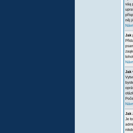
váą 
upra
přís
něj 
Návr
Jak 
Přid
psan
zaąk
tohot
Návr
Jak 
Vytv
byste
oprá
otáz
Poče
Návr
Jak 
Je t
admi
nikd