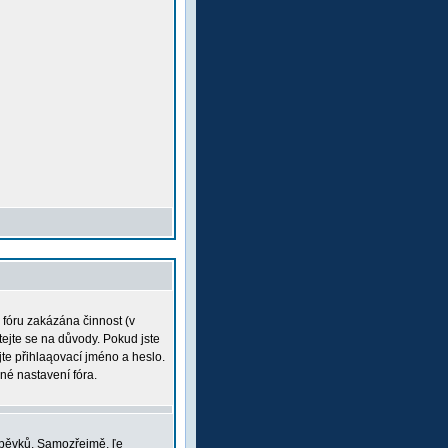
a fóru zakázána činnost (v
tejte se na důvody. Pokud jste
ujte přihlaąovací jméno a heslo.
né nastavení fóra.
íspěvků. Samozřejmě, ľe