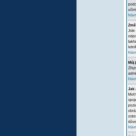
podo
učini
Návr
Změn
Jste
odpo
takľ
letn
Návr
Můj 
Zřej
admi
Návr
Jak 
Moľn
spoj
pozi
obrá
zobr
důvo
Návr