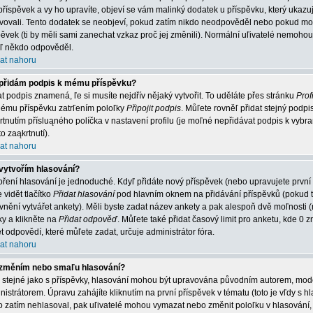
příspěvek a vy ho upravíte, objeví se vám malinký dodatek u příspěvku, který ukazuje
vovali. Tento dodatek se neobjeví, pokud zatím nikdo neodpověděl nebo pokud mode
pěvek (ti by měli sami zanechat vzkaz proč jej změnili). Normální uľivatelé nemoh
jiľ někdo odpověděl.
at nahoru
přidám podpis k mému příspěvku?
at podpis znamená, ľe si musíte nejdřív nějaký vytvořit. To uděláte přes stránku
Profi
ému příspěvku zatrľením poloľky
Připojit podpis
. Můľete rovněľ přidat stejný podp
rtnutím přísluąného políčka v nastavení profilu (je moľné nepřidávat podpis k vy
o zaąkrtnutí).
at nahoru
vytvořím hlasování?
oření hlasování je jednoduché. Kdyľ přidáte nový příspěvek (nebo upravujete první
 vidět tlačítko
Přidat hlasování
pod hlavním oknem na přidávání příspěvků (pokud t
vnění vytvářet ankety). Měli byste zadat název ankety a pak alespoň dvě moľnosti
ky a klikněte na
Přidat odpověď
. Můľete také přidat časový limit pro anketu, kde
t odpovědí, které můľete zadat, určuje administrátor fóra.
at nahoru
změním nebo smaľu hlasování?
o stejné jako s příspěvky, hlasování mohou být upravována původním autorem, mo
nistrátorem. Úpravu zahájíte kliknutím na první příspěvek v tématu (toto je vľdy s
o zatím nehlasoval, pak uľivatelé mohou vymazat nebo změnit poloľku v hlasování, 