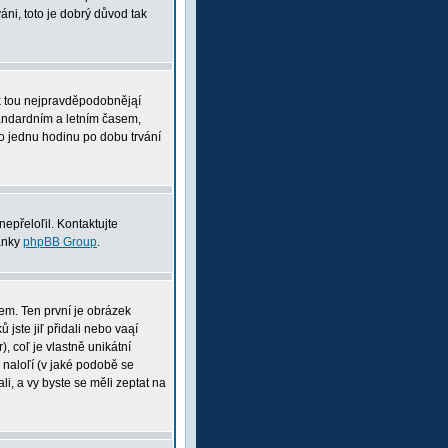
ni, toto je dobrý důvod tak
pak tou nejpravděpodobnějąí
tandardním a letním časem,
o jednu hodinu po dobu trvání
nepřeloľil. Kontaktujte
ránky
phpBB Group
.
nem. Ten první je obrázek
 jste jiľ přidali nebo vaąí
, coľ je vlastně unikátní
i naloľí (v jaké podobě se
li, a vy byste se měli zeptat na