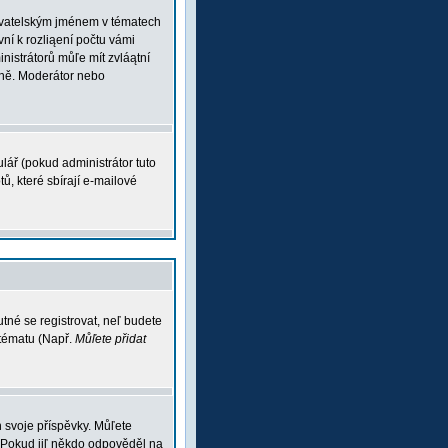
ľivatelským jménem v tématech
vní k rozliąení počtu vámi
inistrátorů můľe mít zvláątní
vně. Moderátor nebo
lář (pokud administrátor tuto
ů, které sbírají e-mailové
tné se registrovat, neľ budete
 tématu (Např.
Můľete přidat
 svoje příspěvky. Můľete
 Pokud jiľ někdo odpověděl na