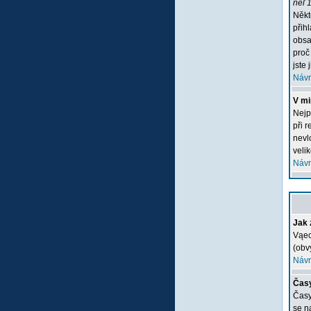
neľ 1
Někt
přih
obsa
proč
jste 
Návr
V mi
Nejp
při 
nevlo
veli
Návr
Jak 
Vąec
(obv
Návr
Časy
Časy
se n