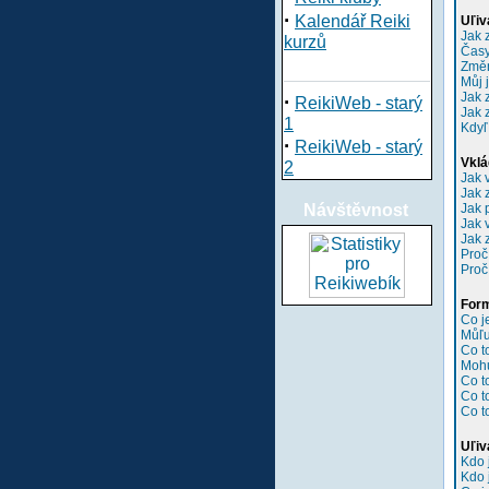
·
Kalendář Reiki
Uľiv
Jak 
kurzů
Časy
Změn
Můj 
Jak 
·
ReikiWeb - starý
Jak 
1
Kdyľ
·
ReikiWeb - starý
Vklá
2
Jak 
Jak 
Návštěvnost
Jak 
Jak 
Jak 
Proč
Proč
Form
Co 
Můľu
Co t
Mohu
Co t
Co t
Co t
Uľiv
Kdo 
Kdo 