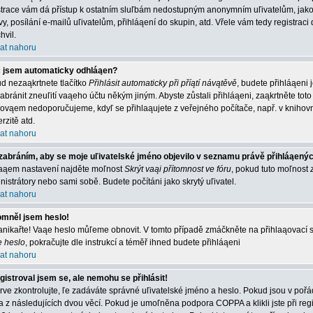
strace vám dá přístup k ostatním sluľbám nedostupným anonymním uľivatelům, jako
vy, posílání e-mailů uľivatelům, přihláąení do skupin, atd. Vřele vám tedy registrac
hvil.
at nahoru
 jsem automaticky odhláąen?
d nezaąkrtnete tlačítko
Přihlásit automaticky při příątí návątěvě
, budete přihláąeni 
abránit zneuľití vaąeho účtu někým jiným. Abyste zůstali přihláąeni, zaąkrtněte toto 
 ovąem nedoporučujeme, kdyľ se přihlaąujete z veřejného počítače, např. v knihovn
rzitě atd.
at nahoru
zabráním, aby se moje uľivatelské jméno objevilo v seznamu právě přihláąený
aąem nastavení najděte moľnost
Skrýt vaąi přítomnost ve fóru
, pokud tuto moľnost
nistrátory nebo sami sobě. Budete počítáni jako skrytý uľivatel.
at nahoru
mněl jsem heslo!
nikařte! Vaąe heslo můľeme obnovit. V tomto případě zmáčkněte na přihlaąovací st
e heslo
, pokračujte dle instrukcí a téměř ihned budete přihláąeni
at nahoru
gistroval jsem se, ale nemohu se přihlásit!
rve zkontrolujte, ľe zadáváte správné uľivatelské jméno a heslo. Pokud jsou v poř
a z následujících dvou věcí. Pokud je umoľněna podpora COPPA a klikli jste při reg