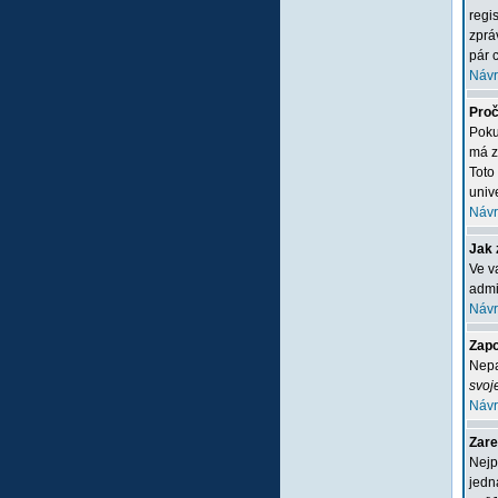
regi
zprá
pár c
Návr
Proč
Poku
má z
Toto
unive
Návr
Jak 
Ve v
admi
Návr
Zapo
Nepa
svoj
Návr
Zare
Nejp
jedn