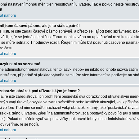
bná nastavení mohou měnit jen registrovaní uľivatelé. Takľe pokud nejste registrová
t!
at nahoru
il jsem časové pásmo, ale je to stále ąpatně!
 si jisti, ľe jste zadali časové pásmo správně, a přesto se liąí od toho správného, 
vědí je, ľe se jedná o letní čas. Fórum není stavěno na uplatňování rozdílu mezi s
e se můľe jednat o 1 hodinový rozdíl. Řeąením můľe být posunutí časového pásma 
ího času.
at nahoru
jazyk není na seznamu!
mě administrátor nenainstaloval tento jazyk, nebo» jej nikdo do tohoto jazyka zatím 
nistrátora, případně si překlad vytvořte sami. Pro více informací se podívejte na st
at nahoru
zobrazím obrázek pod uľivatelským jménem?
á, ľe jste zaregistrovali při prohlíľení příspěvků dva obrázky pod uľivatelským jmé
ený s vaąí úrovní, obvykle ve tvaru hvězdiček nebo kostiček ukazující, kolik příspěvků
ci ve fóru. Pod ním se můľe nacházet větąí obrázek, známý jako "postavička" (avatar)
zek kaľdého uľivatele. Záleľí na administrátorovi, zda postavičky povolí či jak s nim
azí). Pokud nemůľete vyuľívat postavičky, pak právě tehdy toto administrátoři zakáza
dy (věříme, ľe se hodí).
at nahoru