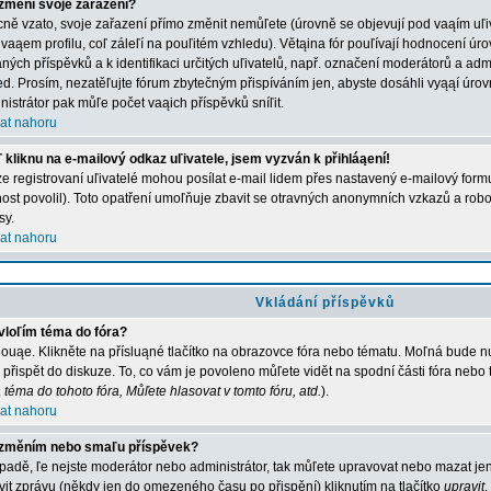
změní svoje zařazení?
ně vzato, svoje zařazení přímo změnit nemůľete (úrovně se objevují pod vaąím u
 vaąem profilu, coľ záleľí na pouľitém vzhledu). Větąina fór pouľívají hodnocení úro
aných příspěvků a k identifikaci určitých uľivatelů, např. označení moderátorů a adm
ed. Prosím, nezatěľujte fórum zbytečným přispíváním jen, abyste dosáhli vyąąí úro
nistrátor pak můľe počet vaąich příspěvků sníľit.
at nahoru
 kliknu na e-mailový odkaz uľivatele, jsem vyzván k přihláąení!
e registrovaní uľivatelé mohou posílat e-mail lidem přes nastavený e-mailový formu
ost povolil). Toto opatření umoľňuje zbavit se otravných anonymních vzkazů a robot
sy.
at nahoru
Vkládání příspěvků
vloľím téma do fóra?
ouąe. Klikněte na přísluąné tlačítko na obrazovce fóra nebo tématu. Moľná bude nu
 přispět do diskuze. To, co vám je povoleno můľete vidět na spodní části fóra nebo
 téma do tohoto fóra, Můľete hlasovat v tomto fóru, atd.
).
at nahoru
změním nebo smaľu příspěvek?
ípadě, ľe nejste moderátor nebo administrátor, tak můľete upravovat nebo mazat jen
vit zprávu (někdy jen do omezeného času po přispění) kliknutím na tlačítko
upravit
.