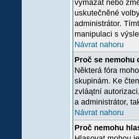
vymazat nebo změni
uskutečněné volby 
administrátor. Tím
manipulaci s výsl
Návrat nahoru
Proč se nemohu d
Některá fóra moho
skupinám. Ke čtení,
zvláątní autorizac
a administrátor, ta
Návrat nahoru
Proč nemohu hlas
Hlasovat mohou jen