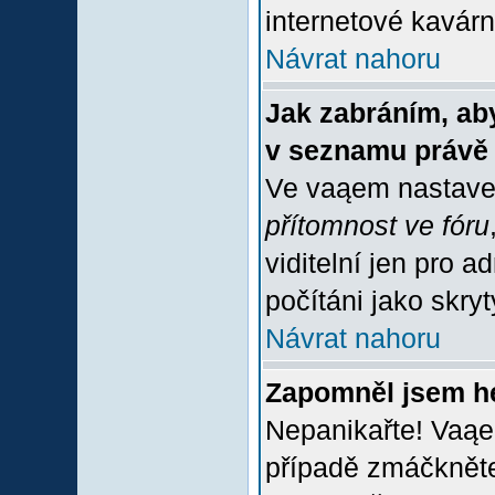
internetové kavárně
Návrat nahoru
Jak zabráním, aby
v seznamu právě
Ve vaąem nastave
přítomnost ve fóru
viditelní jen pro 
počítáni jako skrytý
Návrat nahoru
Zapomněl jsem h
Nepanikařte! Vaąe
případě zmáčkněte 