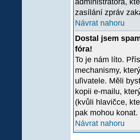
administrátora, kt
zasílání zpráv zak
Návrat nahoru
Dostal jsem spam
fóra!
To je nám líto. Př
mechanismy, který
uľivatele. Měli bys
kopii e-mailu, který
(kvůli hlavičce, k
pak mohou konat.
Návrat nahoru