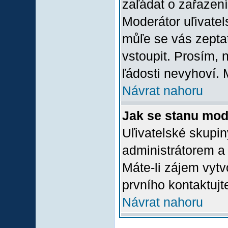
zaľádat o zařazení 
Moderátor uľivatel
můľe se vás zepta
vstoupit. Prosím,
ľádosti nevyhoví. 
Návrat nahoru
Jak se stanu mod
Uľivatelské skupi
administrátorem a
Máte-li zájem vytv
prvního kontaktuj
Návrat nahoru