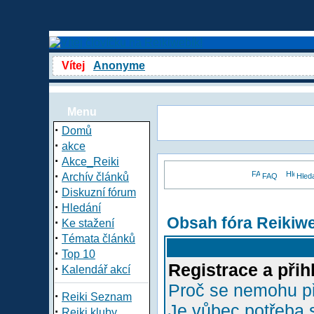
Vítej
Anonyme
Menu
·
Domů
·
akce
·
Akce_Reiki
·
Archív článků
FAQ
Hled
·
Diskuzní fórum
·
Hledání
Obsah fóra Reikiw
·
Ke stažení
·
Témata článků
·
Top 10
Registrace a přih
·
Kalendář akcí
Proč se nemohu př
·
Reiki Seznam
Je vůbec potřeba s
·
Reiki kluby