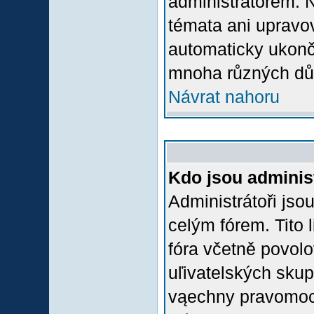
administrátorem.
témata ani upravov
automaticky ukon
mnoha různých dů
Návrat nahoru
Kdo jsou adminis
Administrátoři jso
celým fórem. Tito
fóra včetně povolo
uľivatelských skup
vąechny pravomoci