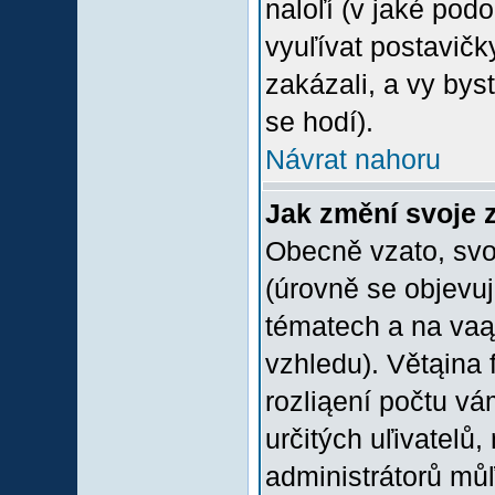
naloľí (v jaké pod
vyuľívat postavičk
zakázali, a vy bys
se hodí).
Návrat nahoru
Jak změní svoje 
Obecně vzato, svo
(úrovně se objevu
tématech a na vaąe
vzhledu). Větąina 
rozliąení počtu vá
určitých uľivatelů
administrátorů můľ