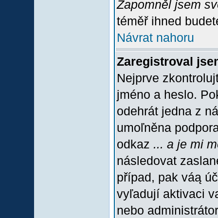
Zapomněl jsem sv
téměř ihned budete
Návrat nahoru
Zaregistroval jse
Nejprve zkontroluj
jméno a heslo. Po
odehrát jedna z ná
umoľněna podpora C
odkaz
... a je mi 
následovat zaslané
případ, pak váą úč
vyľadují aktivaci 
nebo administráto