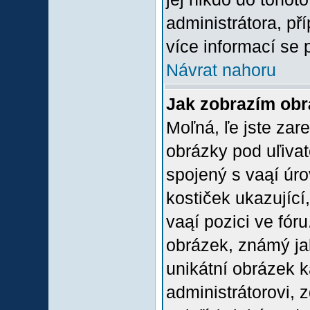
administrátora, př
více informací se 
Návrat nahoru
Jak zobrazím ob
Moľná, ľe jste zare
obrázky pod uľiva
spojený s vaąí úro
kostiček ukazující,
vaąí pozici ve fór
obrázek, známý jak
unikátní obrázek k
administrátorovi, z