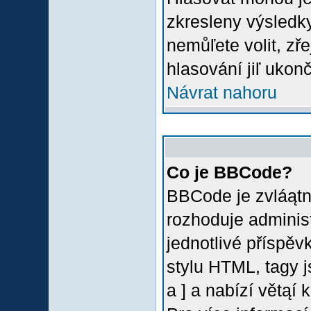
zkresleny výsledky
nemůľete volit, z
hlasování jiľ ukon
Návrat nahoru
Co je BBCode?
BBCode je zvláątn
rozhoduje administ
jednotlivé příspě
stylu HTML, tagy 
a ] a nabízí větąí 