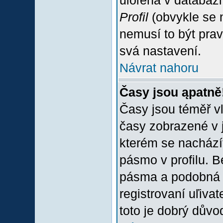
uloľena v databázi
Profil
(obvykle se n
nemusí to být prav
svá nastavení.
Návrat nahoru
Časy jsou ąpatně
Časy jsou téměř vľ
časy zobrazené v 
kterém se nacházít
pásmo v profilu. 
pásma a podobná 
registrovaní uľivat
toto je dobrý důvod