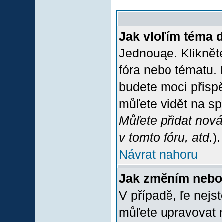
Jak vloľím téma 
Jednouąe. Klikněte
fóra nebo tématu. 
budete moci přispě
můľete vidět na sp
Můľete přidat nová
v tomto fóru, atd.
).
Návrat nahoru
Jak změním nebo
V případě, ľe nejs
můľete upravovat 