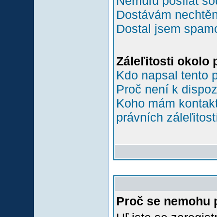
Nemůľu posílat so
Dostávám nechtěn
Dostal jsem spamov
Záleľitosti okolo
Kdo napsal tento 
Proč není k dispoz
Koho mám kontakto
právních záleľitost
Proč se nemohu p