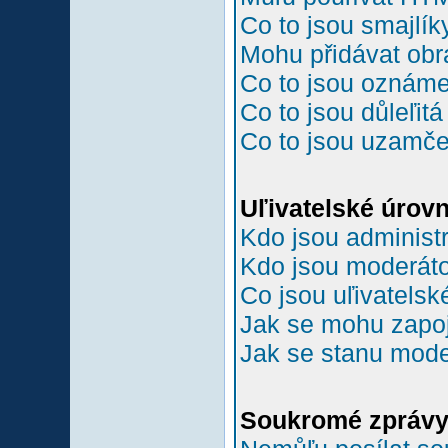
Co to jsou smajlík
Mohu přidávat ob
Co to jsou oznám
Co to jsou důleľit
Co to jsou uzamč
Uľivatelské úrov
Kdo jsou administr
Kdo jsou moderáto
Co jsou uľivatelsk
Jak se mohu zapoji
Jak se stanu mode
Soukromé zpráv