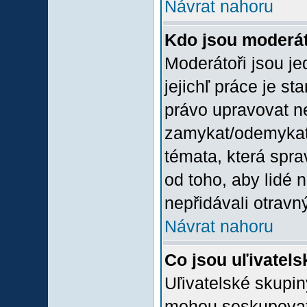
Návrat nahoru
Kdo jsou moderát
Moderátoři jsou jed
jejichľ práce je st
právo upravovat n
zamykat/odemykat,
témata, která spra
od toho, aby lidé 
nepřidávali otravný
Návrat nahoru
Co jsou uľivatel
Uľivatelské skupin
mohou seskupovat u