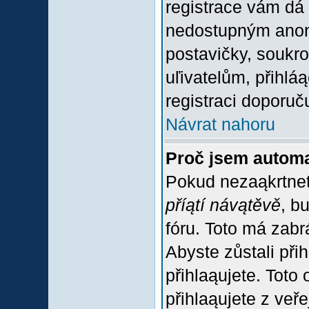
registrace vám dá 
nedostupným anon
postavičky, soukro
uľivatelům, přihlá
registraci doporuč
Návrat nahoru
Proč jsem automa
Pokud nezaąkrtnet
příątí návątěvě
, b
fóru. Toto má zabr
Abyste zůstali přih
přihlaąujete. Tot
přihlaąujete z veř