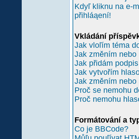
Kdyľ kliknu na e-m
přihláąení!
Vkládání příspěv
Jak vloľím téma do
Jak změním nebo 
Jak přidám podpi
Jak vytvořím hlas
Jak změním nebo 
Proč se nemohu do
Proč nemohu hlas
Formátování a ty
Co je BBCode?
Můľu pouľívat HT