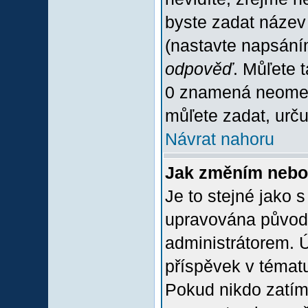
byste zadat název
(nastavte napsání
odpověď
. Můľete 
0 znamená neomez
můľete zadat, urču
Návrat nahoru
Jak změním nebo
Je to stejné jako 
upravována původ
administrátorem. Ú
příspěvek v tématu
Pokud nikdo zatím