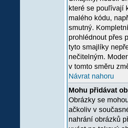
které se pouľívají 
malého kódu, např
smutný. Kompletní
prohlédnout přes p
tyto smajlíky nepř
nečitelným. Moder
v tomto směru změ
Návrat nahoru
Mohu přidávat o
Obrázky se mohou 
ačkoliv v současn
nahrání obrázků p