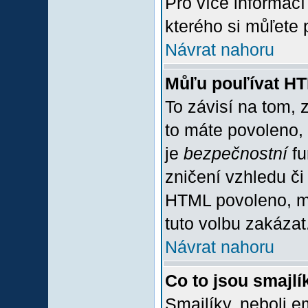
Pro více informac
kterého si můľete 
Návrat nahoru
Můľu pouľívat H
To závisí na tom, 
to máte povoleno, z
je
bezpečnostní
fu
zničení vzhledu či
HTML povoleno, mů
tuto volbu zakázat
Návrat nahoru
Co to jsou smajlí
Smajlíky, neboli e