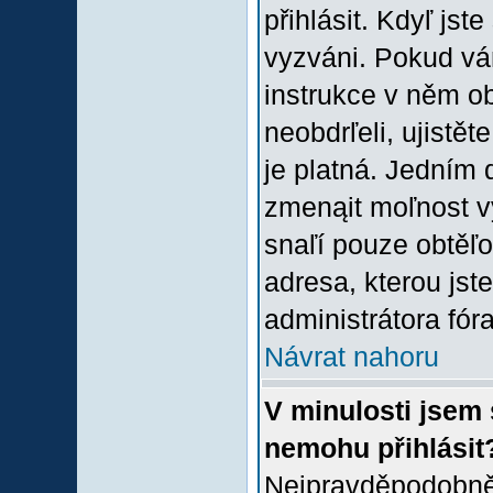
přihlásit. Kdyľ jste
vyzváni. Pokud vám
instrukce v něm ob
neobdrľeli, ujistě
je platná. Jedním 
zmenąit moľnost 
snaľí pouze obtěľov
adresa, kterou jste
administrátora fóra
Návrat nahoru
V minulosti jsem 
nemohu přihlásit
Nejpravděpodobněj