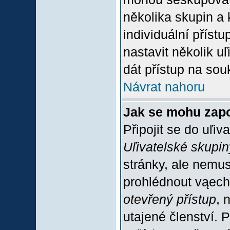
několika skupin a
individuální příst
nastavit několik u
dát přístup na sou
Návrat nahoru
Jak se mohu zapo
Připojit se do uľiv
Uľivatelské skupin
stránky, ale nemus
prohlédnout vąech
otevřený přístup
, 
utajené členství. 