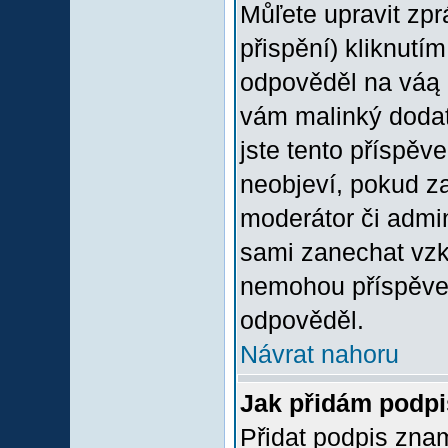
Můľete upravit zp
přispění) kliknutím
odpověděl na váą p
vám malinký dodate
jste tento příspěv
neobjeví, pokud z
moderátor či admini
sami zanechat vzka
nemohou příspěvek
odpověděl.
Návrat nahoru
Jak přidám podp
Přidat podpis znam