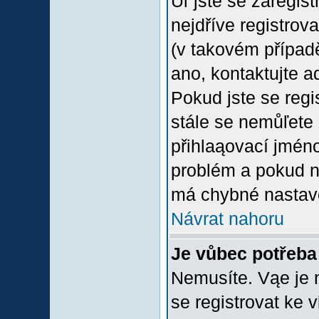
Uľ jste se zaregis
nejdříve registrov
(v takovém případ
ano, kontaktujte a
Pokud jste se regis
stále se nemůľete p
přihlaąovací jméno
problém a pokud ne
má chybné nastave
Návrat nahoru
Je vůbec potřeba 
Nemusíte. Vąe je n
se registrovat ke 