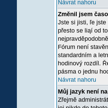
Návrat nahoru
Změnil jsem časov
Jste si jisti, ľe j
přesto se liąí od 
nejpravděpodobněją
Fórum není stavěn
standardním a let
hodinový rozdíl. 
pásma o jednu hod
Návrat nahoru
Můj jazyk není n
Zřejmě administrát
jej nikdo do tohoto