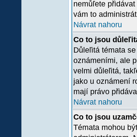
nemůľete přidávat 
vám to administrát
Návrat nahoru
Co to jsou důleľi
Důleľitá témata se
oznámeními, ale p
velmi důleľitá, tak
jako u oznámení ro
mají právo přidáva
Návrat nahoru
Co to jsou uzamč
Témata mohou bý