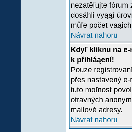
nezatěľujte fórum
dosáhli vyąąí úro
můľe počet vaąich 
Návrat nahoru
Kdyľ kliknu na e-
k přihláąení!
Pouze registrovaní
přes nastavený e-m
tuto moľnost povol
otravných anonymní
mailové adresy.
Návrat nahoru