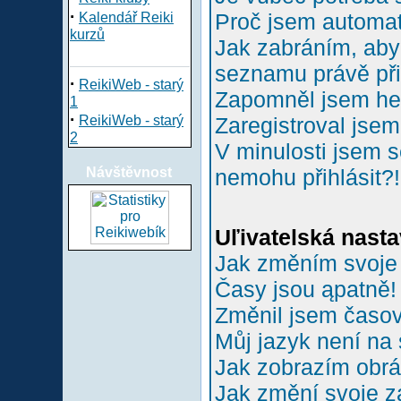
·
Proč jsem automa
Kalendář Reiki
kurzů
Jak zabráním, aby 
seznamu právě př
·
ReikiWeb - starý
Zapomněl jsem he
1
·
ReikiWeb - starý
Zaregistroval jsem
2
V minulosti jsem s
Návštěvnost
nemohu přihlásit?!
Uľivatelská nasta
Jak změním svoje
Časy jsou ąpatně!
Změnil jsem časové
Můj jazyk není na
Jak zobrazím obr
Jak změní svoje z