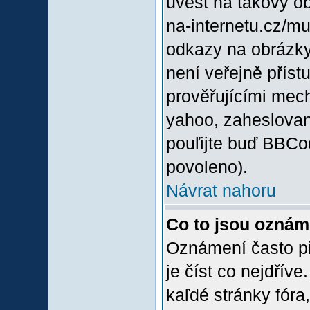
uvést na takový o
na-internetu.cz/m
odkazy na obrázky
není veřejně příst
prověřujícími mec
yahoo, zaheslovan
pouľijte buď BBCod
povoleno).
Návrat nahoru
Co to jsou oznám
Oznámení často při
je číst co nejdřív
kaľdé stránky fóra