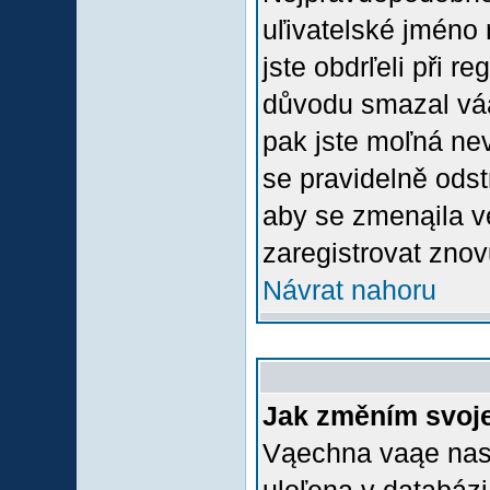
uľivatelské jméno 
jste obdrľeli při r
důvodu smazal váą 
pak jste moľná nevl
se pravidelně odstr
aby se zmenąila v
zaregistrovat znov
Návrat nahoru
Jak změním svoje
Vąechna vaąe nasta