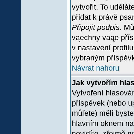
vytvořit. To udělá
přidat k právě ps
Připojit podpis
. Mů
vąechny vaąe přís
v nastavení profil
vybraným příspěvk
Návrat nahoru
Jak vytvořím hla
Vytvoření hlasován
příspěvek (nebo u
můľete) měli byste
hlavním oknem na 
nevidíte, zřejmě n