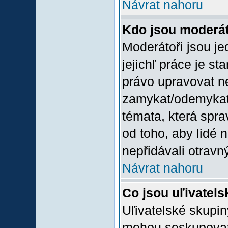
Návrat nahoru
Kdo jsou moderát
Moderátoři jsou jed
jejichľ práce je st
právo upravovat n
zamykat/odemykat,
témata, která spra
od toho, aby lidé 
nepřidávali otravný
Návrat nahoru
Co jsou uľivatel
Uľivatelské skupin
mohou seskupovat u