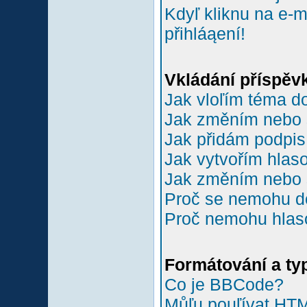
Kdyľ kliknu na e-m
přihláąení!
Vkládání příspěv
Jak vloľím téma do
Jak změním nebo 
Jak přidám podpi
Jak vytvořím hlas
Jak změním nebo 
Proč se nemohu do
Proč nemohu hlas
Formátování a ty
Co je BBCode?
Můľu pouľívat HT