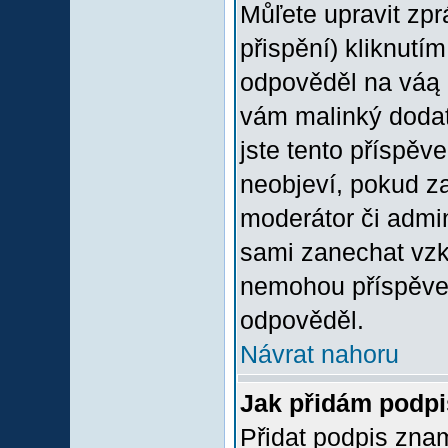
Můľete upravit zp
přispění) kliknutím
odpověděl na váą p
vám malinký dodate
jste tento příspěv
neobjeví, pokud z
moderátor či admini
sami zanechat vzka
nemohou příspěvek
odpověděl.
Návrat nahoru
Jak přidám podp
Přidat podpis znam