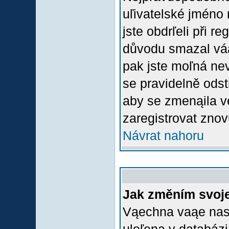
uľivatelské jméno 
jste obdrľeli při r
důvodu smazal váą 
pak jste moľná nevl
se pravidelně odstr
aby se zmenąila v
zaregistrovat znov
Návrat nahoru
Jak změním svoje
Vąechna vaąe nasta