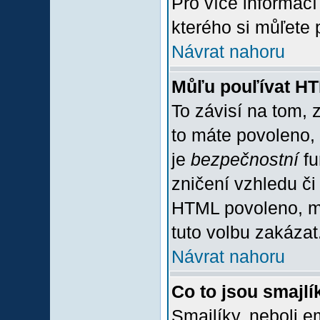
Pro více informac
kterého si můľete 
Návrat nahoru
Můľu pouľívat H
To závisí na tom, 
to máte povoleno, z
je
bezpečnostní
fu
zničení vzhledu či
HTML povoleno, mů
tuto volbu zakázat
Návrat nahoru
Co to jsou smajlí
Smajlíky, neboli e