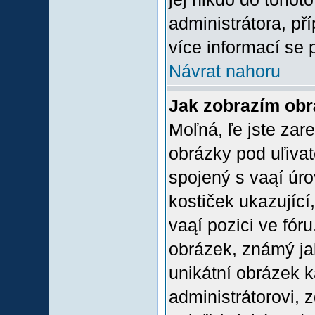
administrátora, př
více informací se 
Návrat nahoru
Jak zobrazím ob
Moľná, ľe jste zare
obrázky pod uľiva
spojený s vaąí úro
kostiček ukazující,
vaąí pozici ve fór
obrázek, známý jak
unikátní obrázek k
administrátorovi, z