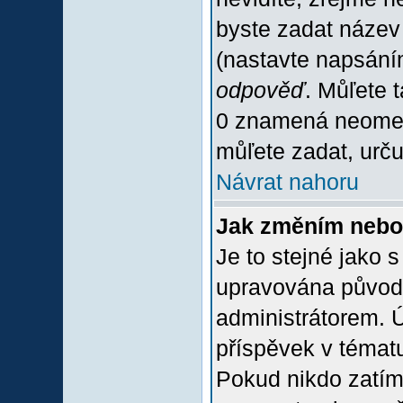
byste zadat název
(nastavte napsání
odpověď
. Můľete 
0 znamená neomez
můľete zadat, urču
Návrat nahoru
Jak změním nebo
Je to stejné jako 
upravována původ
administrátorem. Ú
příspěvek v tématu
Pokud nikdo zatím