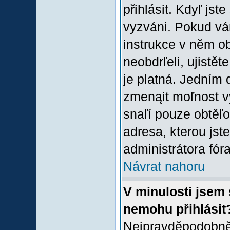
přihlásit. Kdyľ jste
vyzváni. Pokud vám
instrukce v něm ob
neobdrľeli, ujistě
je platná. Jedním 
zmenąit moľnost 
snaľí pouze obtěľov
adresa, kterou jste
administrátora fóra
Návrat nahoru
V minulosti jsem 
nemohu přihlásit
Nejpravděpodobněj