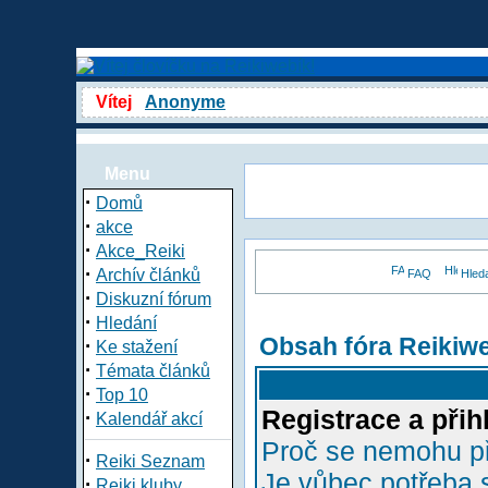
Vítej
Anonyme
Menu
·
Domů
·
akce
·
Akce_Reiki
·
Archív článků
FAQ
Hled
·
Diskuzní fórum
·
Hledání
Obsah fóra Reikiw
·
Ke stažení
·
Témata článků
·
Top 10
Registrace a přih
·
Kalendář akcí
Proč se nemohu př
·
Reiki Seznam
Je vůbec potřeba s
·
Reiki kluby