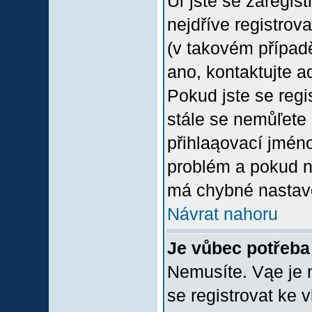
Uľ jste se zaregis
nejdříve registrov
(v takovém případ
ano, kontaktujte a
Pokud jste se regis
stále se nemůľete p
přihlaąovací jméno
problém a pokud ne
má chybné nastave
Návrat nahoru
Je vůbec potřeba 
Nemusíte. Vąe je n
se registrovat ke 