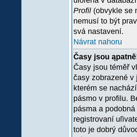
uloľena v databázi
Profil
(obvykle se n
nemusí to být prav
svá nastavení.
Návrat nahoru
Časy jsou ąpatně
Časy jsou téměř vľ
časy zobrazené v 
kterém se nacházít
pásmo v profilu. 
pásma a podobná 
registrovaní uľivat
toto je dobrý důvod