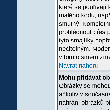
které se pouľívají 
malého kódu, např
smutný. Kompletní
prohlédnout přes p
tyto smajlíky nepř
nečitelným. Moder
v tomto směru změ
Návrat nahoru
Mohu přidávat o
Obrázky se mohou 
ačkoliv v současn
nahrání obrázků p