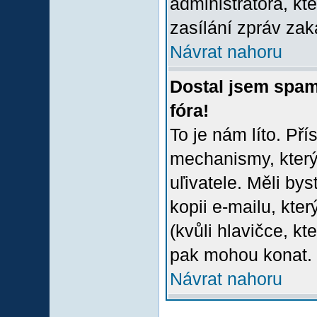
administrátora, kt
zasílání zpráv zak
Návrat nahoru
Dostal jsem spam
fóra!
To je nám líto. Př
mechanismy, který
uľivatele. Měli bys
kopii e-mailu, který
(kvůli hlavičce, k
pak mohou konat.
Návrat nahoru