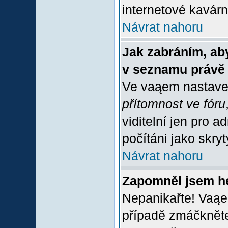
internetové kavárně
Návrat nahoru
Jak zabráním, aby
v seznamu právě
Ve vaąem nastave
přítomnost ve fóru
viditelní jen pro 
počítáni jako skrytý
Návrat nahoru
Zapomněl jsem h
Nepanikařte! Vaąe
případě zmáčkněte 