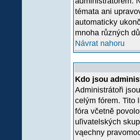
administrátorem.
témata ani upravov
automaticky ukon
mnoha různých dů
Návrat nahoru
Kdo jsou adminis
Administrátoři jso
celým fórem. Tito
fóra včetně povolo
uľivatelských skup
vąechny pravomoci