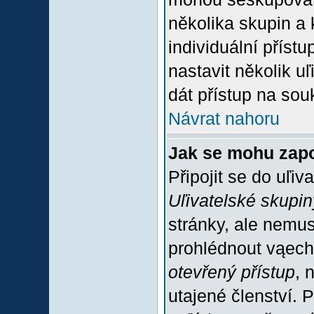
několika skupin a
individuální příst
nastavit několik u
dát přístup na sou
Návrat nahoru
Jak se mohu zapo
Připojit se do uľiv
Uľivatelské skupin
stránky, ale nemus
prohlédnout vąech
otevřený přístup
, 
utajené členství. 