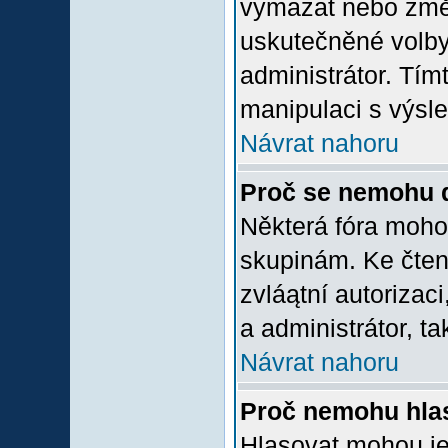
vymazat nebo změni
uskutečněné volby 
administrátor. Tím
manipulaci s výsl
Návrat nahoru
Proč se nemohu d
Některá fóra moho
skupinám. Ke čtení,
zvláątní autorizac
a administrátor, ta
Návrat nahoru
Proč nemohu hlas
Hlasovat mohou jen