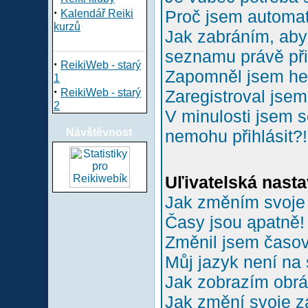
·
Proč jsem automa
Kalendář Reiki
kurzů
Jak zabráním, aby 
seznamu právě př
·
ReikiWeb - starý
Zapomněl jsem he
1
·
ReikiWeb - starý
Zaregistroval jsem
2
V minulosti jsem s
Návštěvnost
nemohu přihlásit?!
Uľivatelská nasta
Jak změním svoje
Časy jsou ąpatně!
Změnil jsem časové
Můj jazyk není na
Jak zobrazím obr
Jak změní svoje z