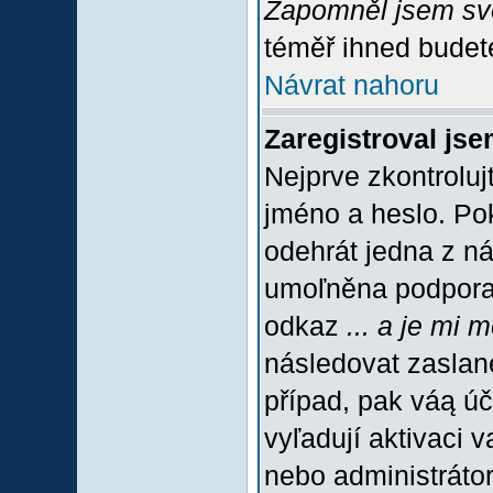
Zapomněl jsem sv
téměř ihned budete
Návrat nahoru
Zaregistroval jse
Nejprve zkontroluj
jméno a heslo. Po
odehrát jedna z ná
umoľněna podpora C
odkaz
... a je mi 
následovat zaslané
případ, pak váą úč
vyľadují aktivaci 
nebo administráto