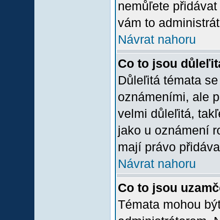
nemůľete přidávat 
vám to administrát
Návrat nahoru
Co to jsou důleľi
Důleľitá témata se
oznámeními, ale p
velmi důleľitá, tak
jako u oznámení ro
mají právo přidáva
Návrat nahoru
Co to jsou uzamč
Témata mohou bý