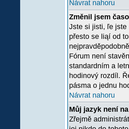
Návrat nahoru
Změnil jsem časov
Jste si jisti, ľe j
přesto se liąí od 
nejpravděpodobněją
Fórum není stavěn
standardním a let
hodinový rozdíl. 
pásma o jednu hod
Návrat nahoru
Můj jazyk není n
Zřejmě administrát
jej nikdo do tohoto