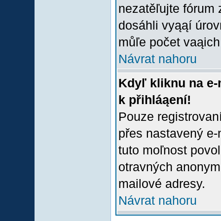
nezatěľujte fórum
dosáhli vyąąí úro
můľe počet vaąich 
Návrat nahoru
Kdyľ kliknu na e-
k přihláąení!
Pouze registrovaní
přes nastavený e-m
tuto moľnost povol
otravných anonymní
mailové adresy.
Návrat nahoru