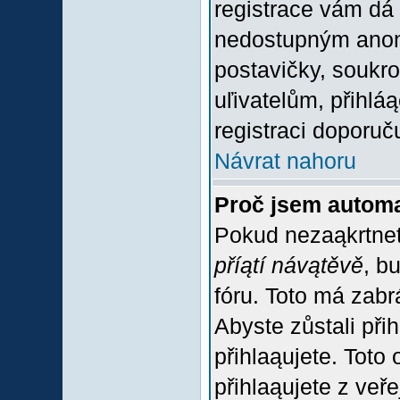
registrace vám dá 
nedostupným anon
postavičky, soukro
uľivatelům, přihlá
registraci doporuč
Návrat nahoru
Proč jsem automa
Pokud nezaąkrtnet
příątí návątěvě
, b
fóru. Toto má zabr
Abyste zůstali přih
přihlaąujete. Tot
přihlaąujete z veř