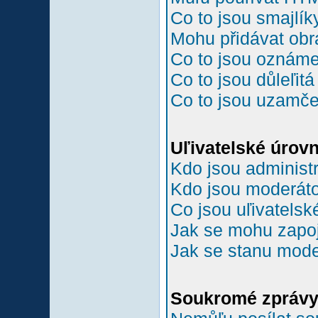
Co to jsou smajlík
Mohu přidávat ob
Co to jsou oznám
Co to jsou důleľit
Co to jsou uzamč
Uľivatelské úrov
Kdo jsou administr
Kdo jsou moderáto
Co jsou uľivatelsk
Jak se mohu zapoji
Jak se stanu mode
Soukromé zpráv