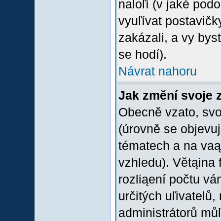
naloľí (v jaké pod
vyuľívat postavičk
zakázali, a vy bys
se hodí).
Návrat nahoru
Jak změní svoje 
Obecně vzato, svo
(úrovně se objevu
tématech a na vaąe
vzhledu). Větąina 
rozliąení počtu vá
určitých uľivatelů
administrátorů můľ