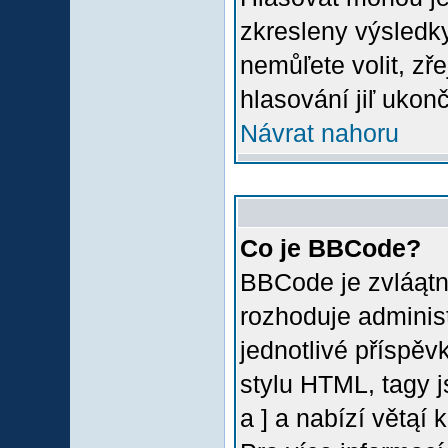
zkresleny výsledky
nemůľete volit, z
hlasování jiľ ukon
Návrat nahoru
Co je BBCode?
BBCode je zvláątn
rozhoduje administ
jednotlivé příspě
stylu HTML, tagy 
a ] a nabízí větąí 