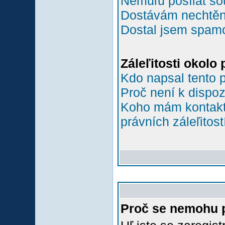
Nemůľu posílat so
Dostávám nechtěn
Dostal jsem spamov
Záleľitosti okolo
Kdo napsal tento 
Proč není k dispoz
Koho mám kontakto
právních záleľitost
Proč se nemohu p