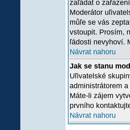
zaľádat o zařazení 
Moderátor uľivatel
můľe se vás zepta
vstoupit. Prosím,
ľádosti nevyhoví. 
Návrat nahoru
Jak se stanu mod
Uľivatelské skupi
administrátorem a
Máte-li zájem vytv
prvního kontaktuj
Návrat nahoru