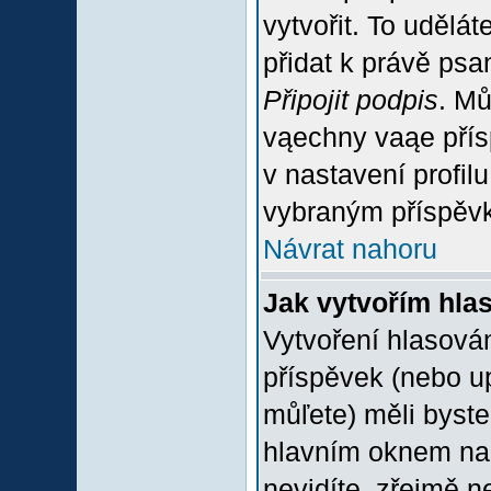
vytvořit. To udělá
přidat k právě ps
Připojit podpis
. Mů
vąechny vaąe přís
v nastavení profil
vybraným příspěvk
Návrat nahoru
Jak vytvořím hla
Vytvoření hlasován
příspěvek (nebo u
můľete) měli byste
hlavním oknem na 
nevidíte, zřejmě n