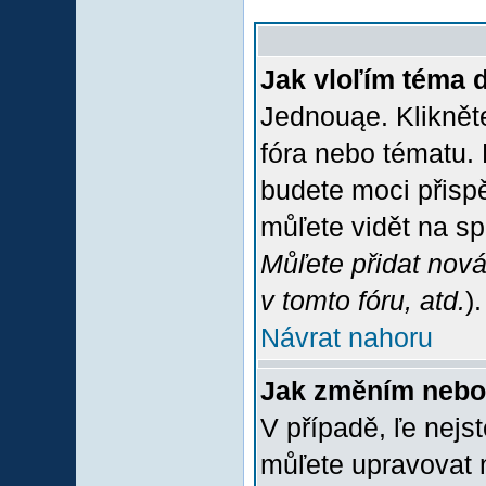
Jak vloľím téma 
Jednouąe. Klikněte
fóra nebo tématu. 
budete moci přispě
můľete vidět na sp
Můľete přidat nová
v tomto fóru, atd.
).
Návrat nahoru
Jak změním nebo
V případě, ľe nejs
můľete upravovat 