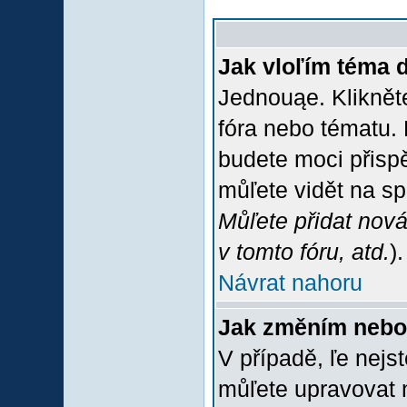
Jak vloľím téma 
Jednouąe. Klikněte
fóra nebo tématu. 
budete moci přispě
můľete vidět na sp
Můľete přidat nová
v tomto fóru, atd.
).
Návrat nahoru
Jak změním nebo
V případě, ľe nejs
můľete upravovat 