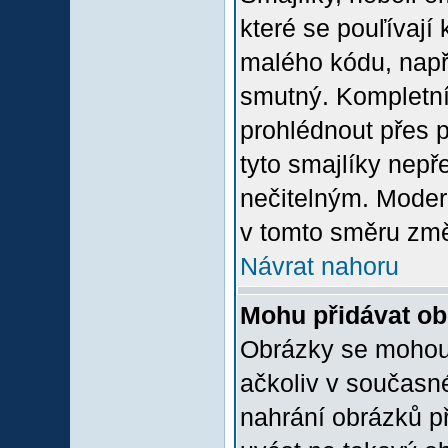
které se pouľívají 
malého kódu, např
smutný. Kompletní
prohlédnout přes p
tyto smajlíky nepř
nečitelným. Moder
v tomto směru změ
Návrat nahoru
Mohu přidávat o
Obrázky se mohou 
ačkoliv v současn
nahrání obrázků p