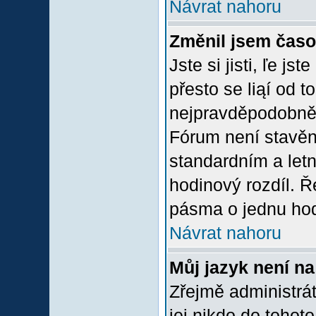
Návrat nahoru
Změnil jsem časov
Jste si jisti, ľe j
přesto se liąí od 
nejpravděpodobněją
Fórum není stavěn
standardním a let
hodinový rozdíl. 
pásma o jednu hod
Návrat nahoru
Můj jazyk není n
Zřejmě administrát
jej nikdo do tohoto