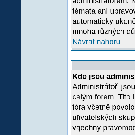
administrátorem.
témata ani upravov
automaticky ukon
mnoha různých dů
Návrat nahoru
Kdo jsou adminis
Administrátoři jso
celým fórem. Tito
fóra včetně povolo
uľivatelských skup
vąechny pravomoci