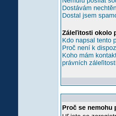
Nemůľu posílat so
Dostávám nechtěn
Dostal jsem spamov
Záleľitosti okolo
Kdo napsal tento 
Proč není k dispoz
Koho mám kontakto
právních záleľitost
Proč se nemohu p