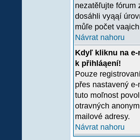
nezatěľujte fórum
dosáhli vyąąí úro
můľe počet vaąich 
Návrat nahoru
Kdyľ kliknu na e-
k přihláąení!
Pouze registrovaní
přes nastavený e-m
tuto moľnost povol
otravných anonymní
mailové adresy.
Návrat nahoru