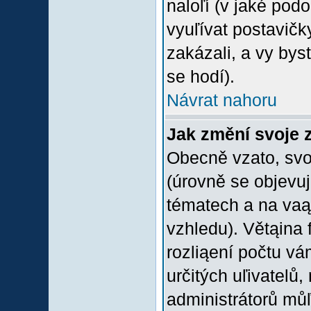
naloľí (v jaké pod
vyuľívat postavičk
zakázali, a vy bys
se hodí).
Návrat nahoru
Jak změní svoje 
Obecně vzato, svo
(úrovně se objevu
tématech a na vaąe
vzhledu). Větąina 
rozliąení počtu vá
určitých uľivatelů
administrátorů můľ