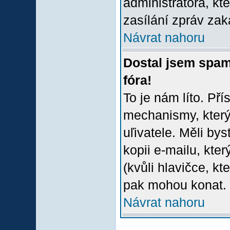
administrátora, kt
zasílání zpráv zak
Návrat nahoru
Dostal jsem spam
fóra!
To je nám líto. Př
mechanismy, který
uľivatele. Měli bys
kopii e-mailu, který
(kvůli hlavičce, k
pak mohou konat.
Návrat nahoru