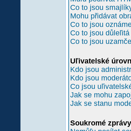
Co to jsou smajlík
Mohu přidávat ob
Co to jsou oznám
Co to jsou důleľit
Co to jsou uzamč
Uľivatelské úrov
Kdo jsou administr
Kdo jsou moderáto
Co jsou uľivatelsk
Jak se mohu zapoji
Jak se stanu mode
Soukromé zpráv