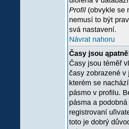
uloľena v databázi
Profil
(obvykle se n
nemusí to být prav
svá nastavení.
Návrat nahoru
Časy jsou ąpatně
Časy jsou téměř vľ
časy zobrazené v 
kterém se nacházít
pásmo v profilu. 
pásma a podobná 
registrovaní uľivat
toto je dobrý důvod