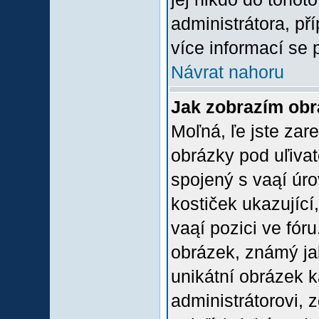
administrátora, př
více informací se 
Návrat nahoru
Jak zobrazím ob
Moľná, ľe jste zare
obrázky pod uľiva
spojený s vaąí úro
kostiček ukazující,
vaąí pozici ve fór
obrázek, známý jak
unikátní obrázek k
administrátorovi, z