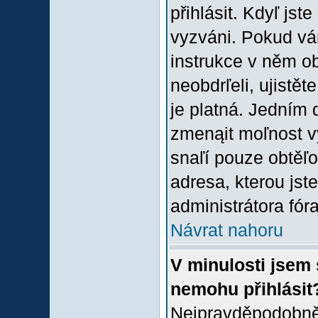
přihlásit. Kdyľ jste
vyzváni. Pokud vám
instrukce v něm ob
neobdrľeli, ujistě
je platná. Jedním 
zmenąit moľnost 
snaľí pouze obtěľov
adresa, kterou jste
administrátora fóra
Návrat nahoru
V minulosti jsem 
nemohu přihlásit
Nejpravděpodobněj