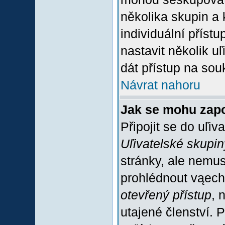
několika skupin a
individuální příst
nastavit několik u
dát přístup na sou
Návrat nahoru
Jak se mohu zapo
Připojit se do uľiv
Uľivatelské skupin
stránky, ale nemus
prohlédnout vąech
otevřený přístup
, 
utajené členství. 