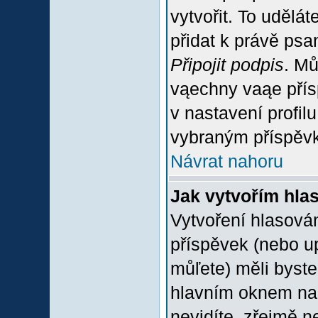
vytvořit. To udělá
přidat k právě ps
Připojit podpis
. Mů
vąechny vaąe přís
v nastavení profil
vybraným příspěvk
Návrat nahoru
Jak vytvořím hla
Vytvoření hlasován
příspěvek (nebo u
můľete) měli byste
hlavním oknem na 
nevidíte, zřejmě n