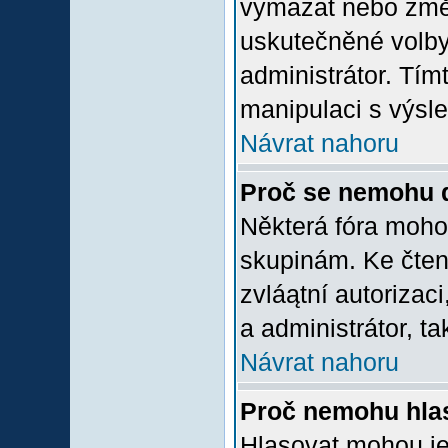
vymazat nebo změni
uskutečněné volby 
administrátor. Tím
manipulaci s výsl
Návrat nahoru
Proč se nemohu d
Některá fóra moho
skupinám. Ke čtení,
zvláątní autorizac
a administrátor, ta
Návrat nahoru
Proč nemohu hlas
Hlasovat mohou jen