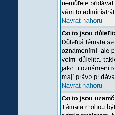
nemůľete přidávat 
vám to administrát
Návrat nahoru
Co to jsou důleľi
Důleľitá témata se
oznámeními, ale p
velmi důleľitá, tak
jako u oznámení ro
mají právo přidáva
Návrat nahoru
Co to jsou uzamč
Témata mohou bý