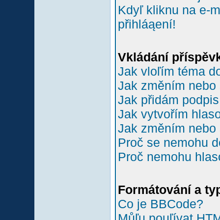
Kdyľ kliknu na e-m
přihláąení!
Vkládání příspěv
Jak vloľím téma do
Jak změním nebo 
Jak přidám podpi
Jak vytvořím hlas
Jak změním nebo 
Proč se nemohu do
Proč nemohu hlas
Formátování a ty
Co je BBCode?
Můľu pouľívat HT