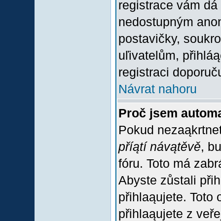
registrace vám dá 
nedostupným anon
postavičky, soukro
uľivatelům, přihlá
registraci doporuč
Návrat nahoru
Proč jsem automa
Pokud nezaąkrtnet
příątí návątěvě
, b
fóru. Toto má zabr
Abyste zůstali přih
přihlaąujete. Tot
přihlaąujete z veř