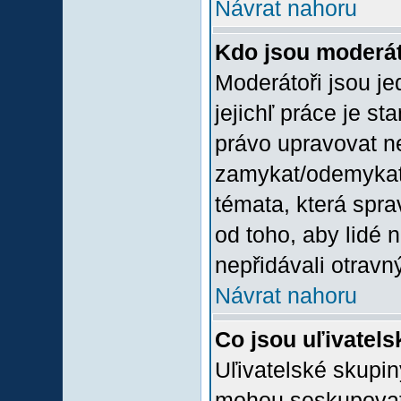
Návrat nahoru
Kdo jsou moderát
Moderátoři jsou jed
jejichľ práce je st
právo upravovat n
zamykat/odemykat,
témata, která spra
od toho, aby lidé 
nepřidávali otravný
Návrat nahoru
Co jsou uľivatel
Uľivatelské skupin
mohou seskupovat u