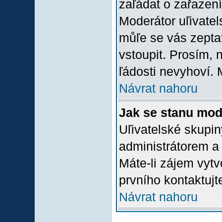
zaľádat o zařazení 
Moderátor uľivatel
můľe se vás zepta
vstoupit. Prosím,
ľádosti nevyhoví. 
Návrat nahoru
Jak se stanu mod
Uľivatelské skupi
administrátorem a
Máte-li zájem vytv
prvního kontaktuj
Návrat nahoru