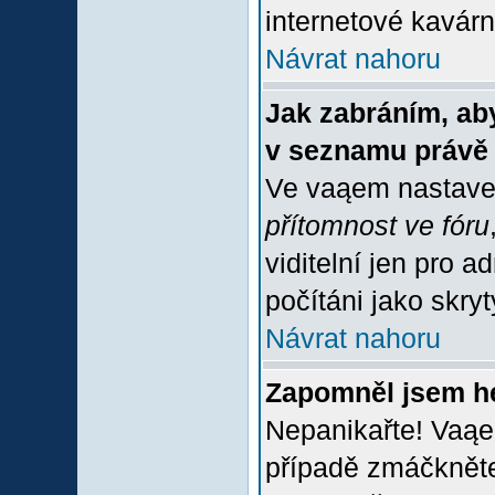
internetové kavárně
Návrat nahoru
Jak zabráním, aby
v seznamu právě
Ve vaąem nastave
přítomnost ve fóru
viditelní jen pro 
počítáni jako skrytý
Návrat nahoru
Zapomněl jsem h
Nepanikařte! Vaąe
případě zmáčkněte 