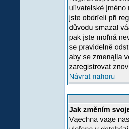
uľivatelské jméno 
jste obdrľeli při r
důvodu smazal váą 
pak jste moľná nevl
se pravidelně odstr
aby se zmenąila v
zaregistrovat znov
Návrat nahoru
Jak změním svoje
Vąechna vaąe nasta