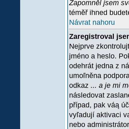
Zapomněl jsem sv
téměř ihned budete
Návrat nahoru
Zaregistroval jse
Nejprve zkontroluj
jméno a heslo. Po
odehrát jedna z ná
umoľněna podpora C
odkaz
... a je mi 
následovat zaslané
případ, pak váą úč
vyľadují aktivaci 
nebo administráto