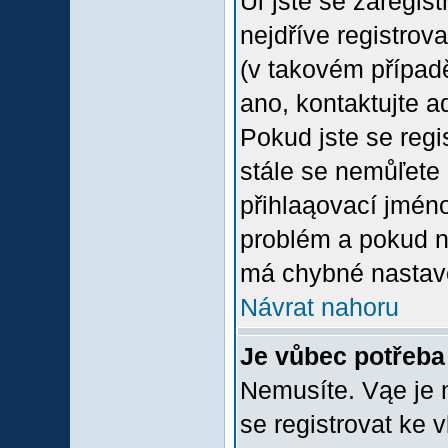
Uľ jste se zaregis
nejdříve registrov
(v takovém případ
ano, kontaktujte a
Pokud jste se regis
stále se nemůľete p
přihlaąovací jméno
problém a pokud ne
má chybné nastave
Návrat nahoru
Je vůbec potřeba 
Nemusíte. Vąe je n
se registrovat ke 