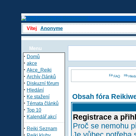
Vítej
Anonyme
Menu
·
Domů
·
akce
·
Akce_Reiki
·
Archív článků
FAQ
Hled
·
Diskuzní fórum
·
Hledání
Obsah fóra Reikiw
·
Ke stažení
·
Témata článků
·
Top 10
Registrace a přih
·
Kalendář akcí
Proč se nemohu př
·
Reiki Seznam
Je vůbec potřeba s
·
Reiki kluby