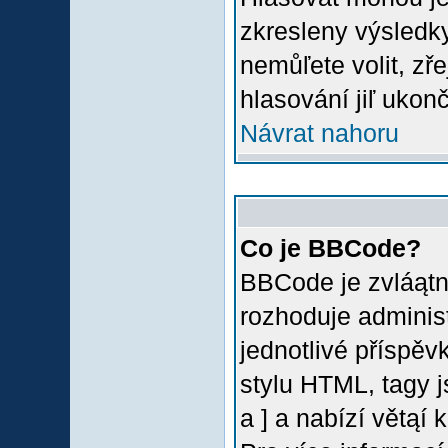
zkresleny výsledky
nemůľete volit, z
hlasování jiľ ukon
Návrat nahoru
Co je BBCode?
BBCode je zvláątn
rozhoduje administ
jednotlivé příspě
stylu HTML, tagy 
a ] a nabízí větąí 