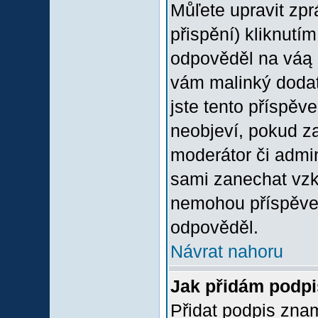
Můľete upravit zp
přispění) kliknutím
odpověděl na váą p
vám malinký dodate
jste tento příspěv
neobjeví, pokud z
moderátor či admini
sami zanechat vzka
nemohou příspěvek
odpověděl.
Návrat nahoru
Jak přidám podp
Přidat podpis znam