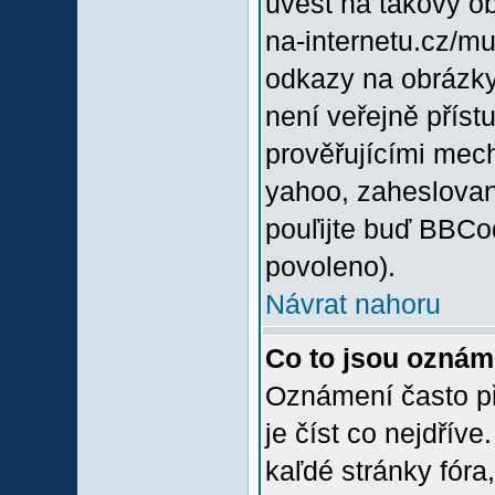
uvést na takový o
na-internetu.cz/m
odkazy na obrázky
není veřejně příst
prověřujícími mec
yahoo, zaheslovan
pouľijte buď BBCod
povoleno).
Návrat nahoru
Co to jsou oznám
Oznámení často při
je číst co nejdřív
kaľdé stránky fóra