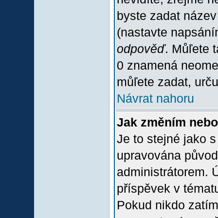
byste zadat název
(nastavte napsání
odpověď
. Můľete 
0 znamená neomez
můľete zadat, urču
Návrat nahoru
Jak změním nebo
Je to stejné jako 
upravována původ
administrátorem. Ú
příspěvek v tématu
Pokud nikdo zatím