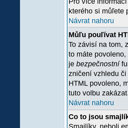
Pro více informac
kterého si můľete 
Návrat nahoru
Můľu pouľívat H
To závisí na tom, 
to máte povoleno, z
je
bezpečnostní
fu
zničení vzhledu či
HTML povoleno, mů
tuto volbu zakázat
Návrat nahoru
Co to jsou smajlí
Smajlíky, neboli e