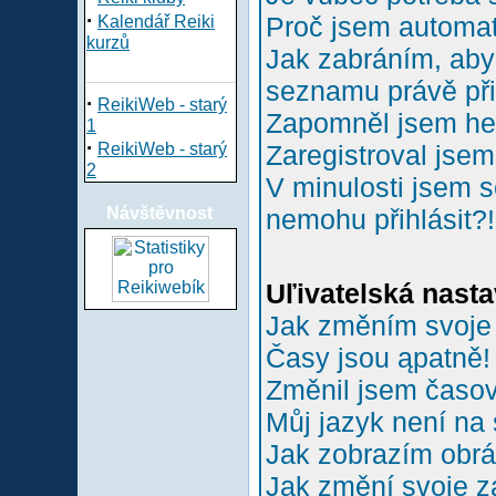
·
Proč jsem automa
Kalendář Reiki
kurzů
Jak zabráním, aby 
seznamu právě př
·
ReikiWeb - starý
Zapomněl jsem he
1
·
ReikiWeb - starý
Zaregistroval jsem
2
V minulosti jsem s
Návštěvnost
nemohu přihlásit?!
Uľivatelská nasta
Jak změním svoje
Časy jsou ąpatně!
Změnil jsem časové
Můj jazyk není na
Jak zobrazím obr
Jak změní svoje z