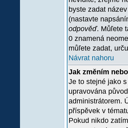
byste zadat název
(nastavte napsání
odpověď
. Můľete 
0 znamená neomez
můľete zadat, urču
Návrat nahoru
Jak změním nebo
Je to stejné jako 
upravována původ
administrátorem. Ú
příspěvek v tématu
Pokud nikdo zatím