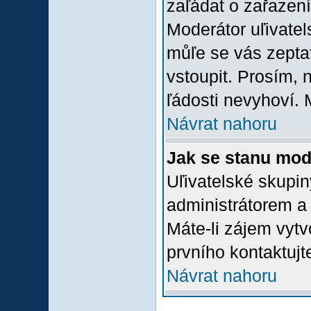
zaľádat o zařazení 
Moderátor uľivatel
můľe se vás zepta
vstoupit. Prosím,
ľádosti nevyhoví. 
Návrat nahoru
Jak se stanu mod
Uľivatelské skupi
administrátorem a
Máte-li zájem vytv
prvního kontaktuj
Návrat nahoru