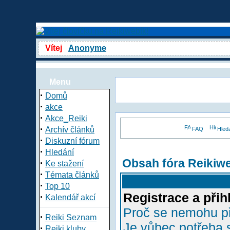
Vítej
Anonyme
Menu
·
Domů
·
akce
·
Akce_Reiki
·
Archív článků
FAQ
Hled
·
Diskuzní fórum
·
Hledání
Obsah fóra Reikiw
·
Ke stažení
·
Témata článků
·
Top 10
Registrace a přih
·
Kalendář akcí
Proč se nemohu př
·
Reiki Seznam
Je vůbec potřeba s
·
Reiki kluby