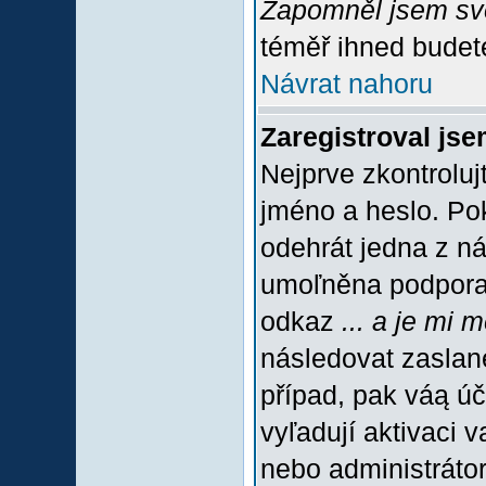
Zapomněl jsem sv
téměř ihned budete
Návrat nahoru
Zaregistroval jse
Nejprve zkontroluj
jméno a heslo. Po
odehrát jedna z ná
umoľněna podpora C
odkaz
... a je mi 
následovat zaslané
případ, pak váą úč
vyľadují aktivaci 
nebo administráto