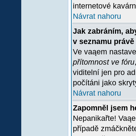
internetové kavárně
Návrat nahoru
Jak zabráním, aby
v seznamu právě
Ve vaąem nastave
přítomnost ve fóru
viditelní jen pro 
počítáni jako skrytý
Návrat nahoru
Zapomněl jsem h
Nepanikařte! Vaąe
případě zmáčkněte 