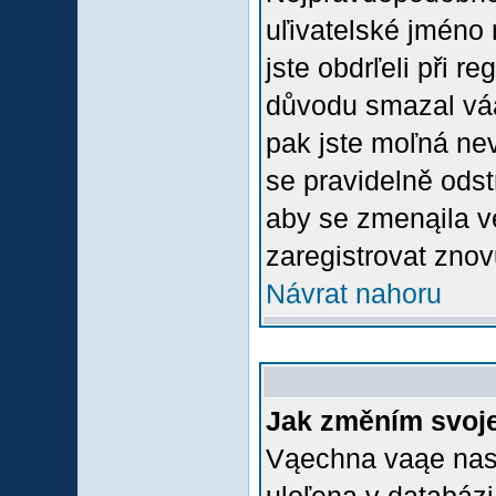
uľivatelské jméno 
jste obdrľeli při r
důvodu smazal váą 
pak jste moľná nevl
se pravidelně odstr
aby se zmenąila v
zaregistrovat znov
Návrat nahoru
Jak změním svoje
Vąechna vaąe nasta