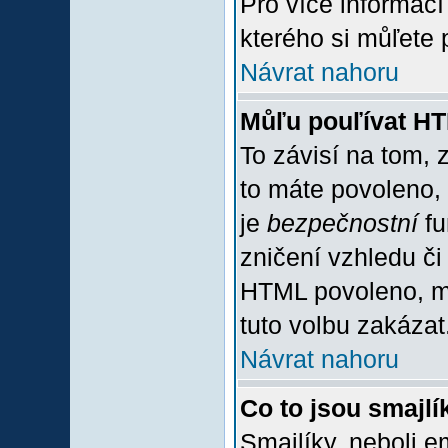
Pro více informac
kterého si můľete 
Návrat nahoru
Můľu pouľívat H
To závisí na tom, 
to máte povoleno, z
je
bezpečnostní
fu
zničení vzhledu či
HTML povoleno, mů
tuto volbu zakázat
Návrat nahoru
Co to jsou smajlí
Smajlíky, neboli e