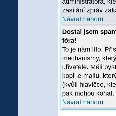
administrátora, kt
zasílání zpráv zak
Návrat nahoru
Dostal jsem spam
fóra!
To je nám líto. Př
mechanismy, který
uľivatele. Měli bys
kopii e-mailu, který
(kvůli hlavičce, k
pak mohou konat.
Návrat nahoru