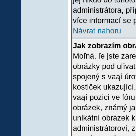
administrátora, př
více informací se 
Návrat nahoru
Jak zobrazím ob
Moľná, ľe jste zare
obrázky pod uľiva
spojený s vaąí úro
kostiček ukazující,
vaąí pozici ve fór
obrázek, známý jak
unikátní obrázek k
administrátorovi, z