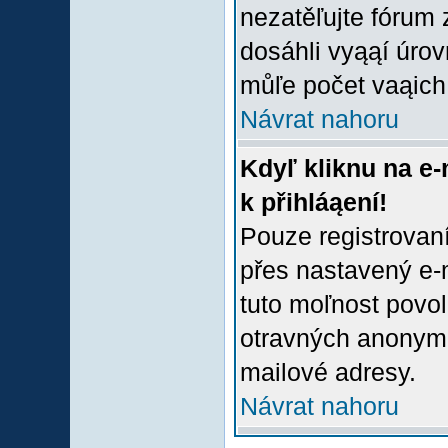
nezatěľujte fórum
dosáhli vyąąí úro
můľe počet vaąich 
Návrat nahoru
Kdyľ kliknu na e-
k přihláąení!
Pouze registrovaní
přes nastavený e-m
tuto moľnost povol
otravných anonymní
mailové adresy.
Návrat nahoru