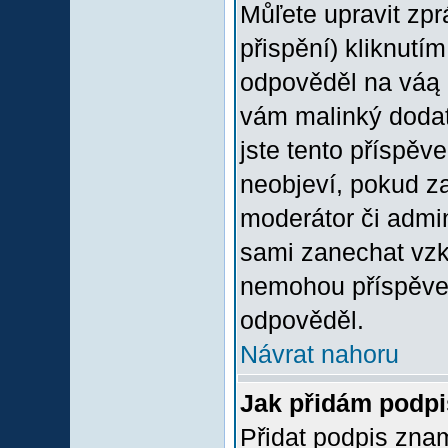
Můľete upravit zp
přispění) kliknutím
odpověděl na váą p
vám malinký dodate
jste tento příspěv
neobjeví, pokud z
moderátor či admini
sami zanechat vzka
nemohou příspěvek
odpověděl.
Návrat nahoru
Jak přidám podp
Přidat podpis znam