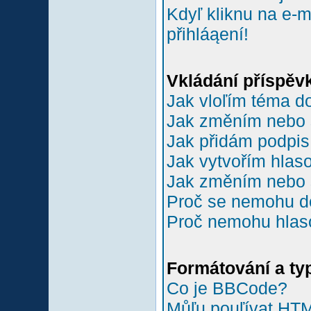
Kdyľ kliknu na e-m
přihláąení!
Vkládání příspěv
Jak vloľím téma do
Jak změním nebo 
Jak přidám podpi
Jak vytvořím hlas
Jak změním nebo 
Proč se nemohu do
Proč nemohu hlas
Formátování a ty
Co je BBCode?
Můľu pouľívat HT