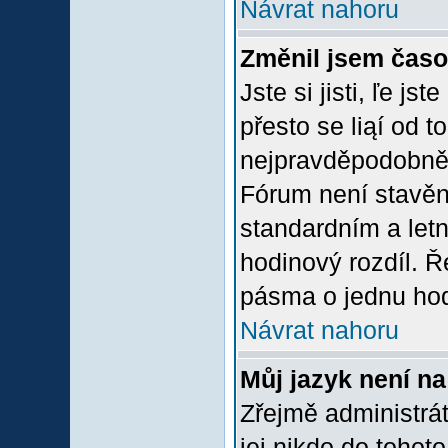
Návrat nahoru
Změnil jsem časov
Jste si jisti, ľe j
přesto se liąí od 
nejpravděpodobněją
Fórum není stavěn
standardním a let
hodinový rozdíl. 
pásma o jednu hod
Návrat nahoru
Můj jazyk není n
Zřejmě administrát
jej nikdo do tohoto