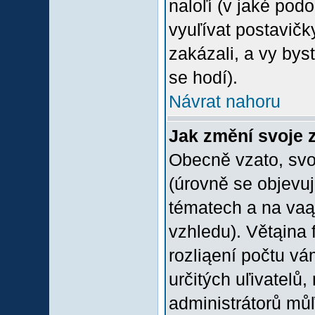
naloľí (v jaké pod
vyuľívat postavičk
zakázali, a vy bys
se hodí).
Návrat nahoru
Jak změní svoje 
Obecně vzato, svo
(úrovně se objevu
tématech a na vaąe
vzhledu). Větąina 
rozliąení počtu vá
určitých uľivatelů
administrátorů můľ