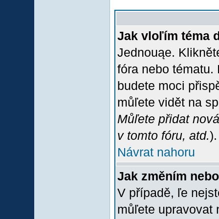
Jak vloľím téma 
Jednouąe. Klikněte
fóra nebo tématu. 
budete moci přispě
můľete vidět na sp
Můľete přidat nová
v tomto fóru, atd.
).
Návrat nahoru
Jak změním nebo
V případě, ľe nejs
můľete upravovat 