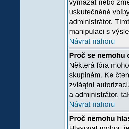
vymazat nebo změni
uskutečněné volby 
administrátor. Tím
manipulaci s výsl
Návrat nahoru
Proč se nemohu d
Některá fóra moho
skupinám. Ke čtení,
zvláątní autorizac
a administrátor, ta
Návrat nahoru
Proč nemohu hlas
Hlasovat mohou jen