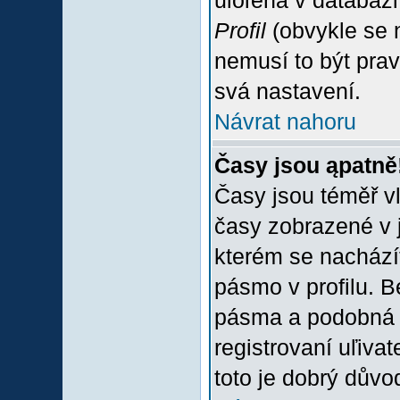
uloľena v databázi
Profil
(obvykle se n
nemusí to být prav
svá nastavení.
Návrat nahoru
Časy jsou ąpatně
Časy jsou téměř vľ
časy zobrazené v 
kterém se nacházít
pásmo v profilu. 
pásma a podobná 
registrovaní uľivat
toto je dobrý důvod