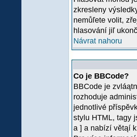
zkresleny výsledky
nemůľete volit, z
hlasování jiľ ukon
Návrat nahoru
Co je BBCode?
BBCode je zvláątn
rozhoduje administ
jednotlivé příspě
stylu HTML, tagy 
a ] a nabízí větąí 