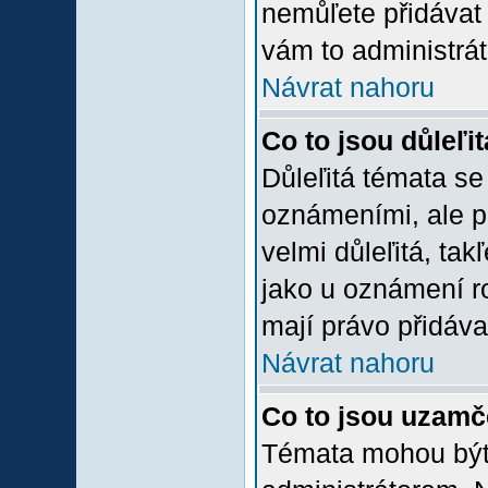
nemůľete přidávat 
vám to administrát
Návrat nahoru
Co to jsou důleľi
Důleľitá témata se
oznámeními, ale p
velmi důleľitá, tak
jako u oznámení ro
mají právo přidáva
Návrat nahoru
Co to jsou uzamč
Témata mohou bý