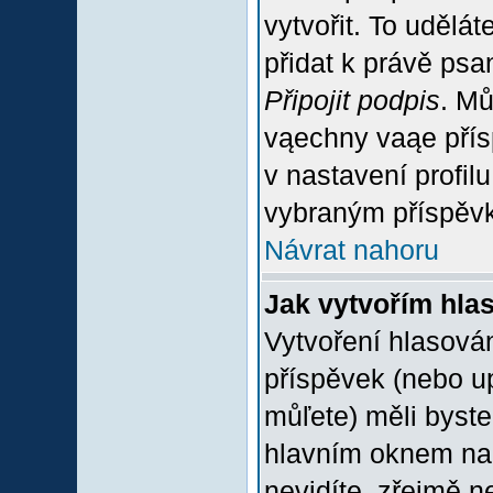
vytvořit. To udělá
přidat k právě ps
Připojit podpis
. Mů
vąechny vaąe přís
v nastavení profil
vybraným příspěvk
Návrat nahoru
Jak vytvořím hla
Vytvoření hlasován
příspěvek (nebo u
můľete) měli byste
hlavním oknem na 
nevidíte, zřejmě n