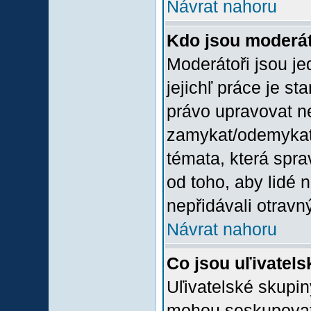
Návrat nahoru
Kdo jsou moderát
Moderátoři jsou jed
jejichľ práce je st
právo upravovat n
zamykat/odemykat,
témata, která spra
od toho, aby lidé 
nepřidávali otravný
Návrat nahoru
Co jsou uľivatel
Uľivatelské skupin
mohou seskupovat u