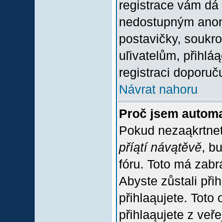
registrace vám dá 
nedostupným anon
postavičky, soukro
uľivatelům, přihlá
registraci doporuč
Návrat nahoru
Proč jsem automa
Pokud nezaąkrtnet
příątí návątěvě
, b
fóru. Toto má zabr
Abyste zůstali přih
přihlaąujete. Tot
přihlaąujete z veř