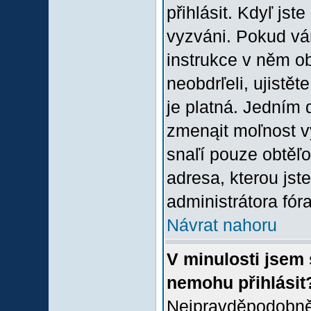
přihlásit. Kdyľ jste
vyzváni. Pokud vám
instrukce v něm ob
neobdrľeli, ujistě
je platná. Jedním 
zmenąit moľnost 
snaľí pouze obtěľov
adresa, kterou jste
administrátora fóra
Návrat nahoru
V minulosti jsem 
nemohu přihlásit
Nejpravděpodobněj