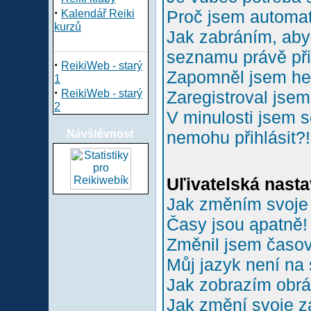
·
Proč jsem automa
Kalendář Reiki
kurzů
Jak zabráním, aby 
seznamu právě př
·
ReikiWeb - starý
Zapomněl jsem he
1
·
ReikiWeb - starý
Zaregistroval jsem
2
V minulosti jsem s
Návštěvnost
nemohu přihlásit?!
Uľivatelská nasta
Jak změním svoje
Časy jsou ąpatně!
Změnil jsem časové
Můj jazyk není na
Jak zobrazím obr
Jak změní svoje z