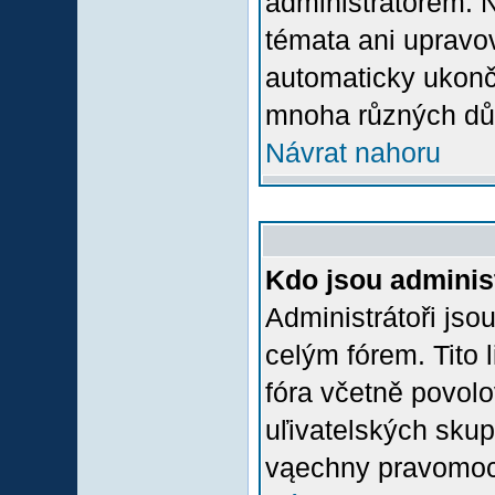
administrátorem.
témata ani upravov
automaticky ukon
mnoha různých dů
Návrat nahoru
Kdo jsou adminis
Administrátoři jso
celým fórem. Tito
fóra včetně povolo
uľivatelských skup
vąechny pravomoci