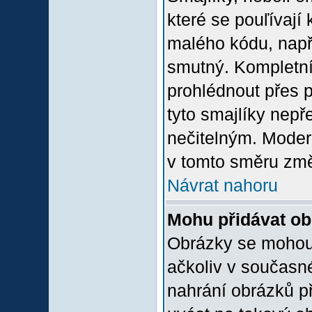
které se pouľívají 
malého kódu, např
smutný. Kompletní
prohlédnout přes p
tyto smajlíky nepř
nečitelným. Moder
v tomto směru změ
Návrat nahoru
Mohu přidávat o
Obrázky se mohou 
ačkoliv v současn
nahrání obrázků p