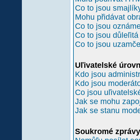
Co to jsou smajlík
Mohu přidávat ob
Co to jsou oznám
Co to jsou důleľit
Co to jsou uzamč
Uľivatelské úrov
Kdo jsou administr
Kdo jsou moderáto
Co jsou uľivatelsk
Jak se mohu zapoji
Jak se stanu mode
Soukromé zpráv