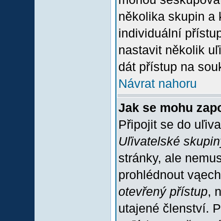
několika skupin a
individuální příst
nastavit několik u
dát přístup na sou
Návrat nahoru
Jak se mohu zapo
Připojit se do uľiv
Uľivatelské skupin
stránky, ale nemus
prohlédnout vąech
otevřený přístup
, 
utajené členství. 