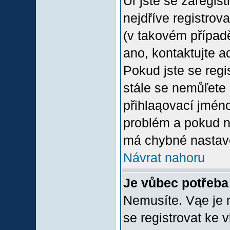
Uľ jste se zaregis
nejdříve registrov
(v takovém případ
ano, kontaktujte a
Pokud jste se regis
stále se nemůľete p
přihlaąovací jméno
problém a pokud ne
má chybné nastave
Návrat nahoru
Je vůbec potřeba 
Nemusíte. Vąe je n
se registrovat ke 