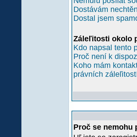
Nemůľu posílat so
Dostávám nechtěn
Dostal jsem spamov
Záleľitosti okolo
Kdo napsal tento 
Proč není k dispoz
Koho mám kontakto
právních záleľitost
Proč se nemohu p