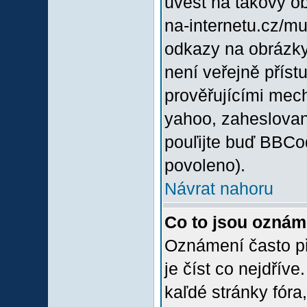
uvést na takový o
na-internetu.cz/m
odkazy na obrázky
není veřejně příst
prověřujícími mec
yahoo, zaheslovan
pouľijte buď BBCod
povoleno).
Návrat nahoru
Co to jsou oznám
Oznámení často při
je číst co nejdřív
kaľdé stránky fóra