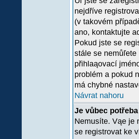
Uľ jste se zaregis
nejdříve registrov
(v takovém případ
ano, kontaktujte a
Pokud jste se regis
stále se nemůľete p
přihlaąovací jméno
problém a pokud ne
má chybné nastave
Návrat nahoru
Je vůbec potřeba 
Nemusíte. Vąe je n
se registrovat ke 