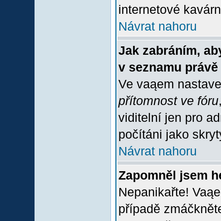
internetové kavárně
Návrat nahoru
Jak zabráním, aby
v seznamu právě
Ve vaąem nastave
přítomnost ve fóru
viditelní jen pro 
počítáni jako skrytý
Návrat nahoru
Zapomněl jsem h
Nepanikařte! Vaąe
případě zmáčkněte 