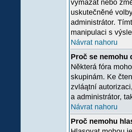
vymazat nebo změni
uskutečněné volby 
administrátor. Tím
manipulaci s výsl
Návrat nahoru
Proč se nemohu d
Některá fóra moho
skupinám. Ke čtení,
zvláątní autorizac
a administrátor, ta
Návrat nahoru
Proč nemohu hlas
Hlasovat mohou jen