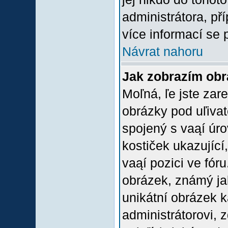
administrátora, př
více informací se 
Návrat nahoru
Jak zobrazím ob
Moľná, ľe jste zare
obrázky pod uľiva
spojený s vaąí úro
kostiček ukazující,
vaąí pozici ve fór
obrázek, známý jak
unikátní obrázek k
administrátorovi, z