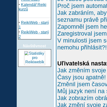
·
Proč jsem automa
Kalendář Reiki
kurzů
Jak zabráním, aby 
seznamu právě př
·
ReikiWeb - starý
Zapomněl jsem he
1
·
ReikiWeb - starý
Zaregistroval jsem
2
V minulosti jsem s
Návštěvnost
nemohu přihlásit?!
Uľivatelská nasta
Jak změním svoje
Časy jsou ąpatně!
Změnil jsem časové
Můj jazyk není na
Jak zobrazím obr
Jak změní svoje z