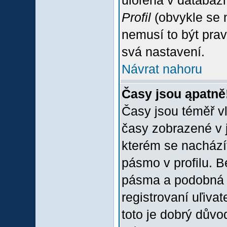
uloľena v databázi
Profil
(obvykle se n
nemusí to být prav
svá nastavení.
Návrat nahoru
Časy jsou ąpatně
Časy jsou téměř vľ
časy zobrazené v 
kterém se nacházít
pásmo v profilu. 
pásma a podobná 
registrovaní uľivat
toto je dobrý důvod