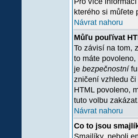
Pro více informac
kterého si můľete 
Návrat nahoru
Můľu pouľívat H
To závisí na tom, 
to máte povoleno, z
je
bezpečnostní
fu
zničení vzhledu či
HTML povoleno, mů
tuto volbu zakázat
Návrat nahoru
Co to jsou smajlí
Smajlíky, neboli e