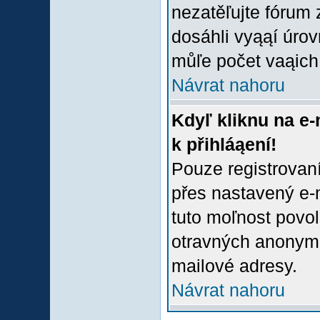
nezatěľujte fórum
dosáhli vyąąí úro
můľe počet vaąich 
Návrat nahoru
Kdyľ kliknu na e-
k přihláąení!
Pouze registrovaní
přes nastavený e-m
tuto moľnost povol
otravných anonymní
mailové adresy.
Návrat nahoru