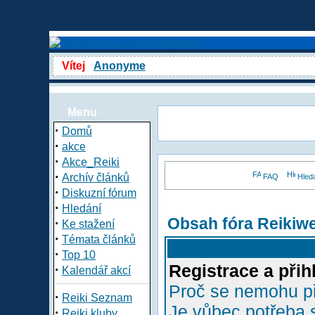
Vítej
Anonyme
Menu
·
Domů
·
akce
·
Akce_Reiki
·
Archív článků
FAQ
Hled
·
Diskuzní fórum
·
Hledání
Obsah fóra Reikiw
·
Ke stažení
·
Témata článků
·
Top 10
Registrace a přih
·
Kalendář akcí
Proč se nemohu př
·
Reiki Seznam
Je vůbec potřeba s
·
Reiki kluby