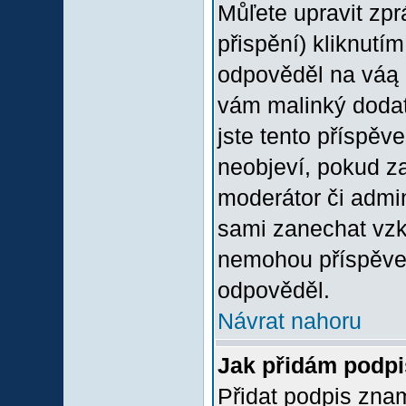
Můľete upravit zp
přispění) kliknutím
odpověděl na váą p
vám malinký dodate
jste tento příspěv
neobjeví, pokud z
moderátor či admini
sami zanechat vzka
nemohou příspěvek
odpověděl.
Návrat nahoru
Jak přidám podp
Přidat podpis znam