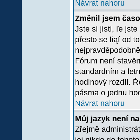
Návrat nahoru
Změnil jsem časov
Jste si jisti, ľe j
přesto se liąí od 
nejpravděpodobněją
Fórum není stavěn
standardním a let
hodinový rozdíl. 
pásma o jednu hod
Návrat nahoru
Můj jazyk není n
Zřejmě administrát
jej nikdo do tohoto