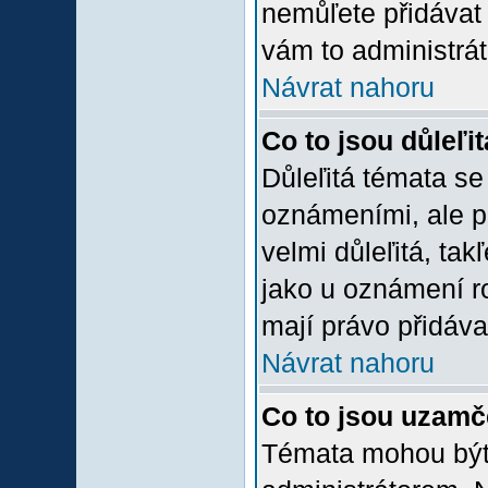
nemůľete přidávat 
vám to administrát
Návrat nahoru
Co to jsou důleľi
Důleľitá témata se
oznámeními, ale p
velmi důleľitá, tak
jako u oznámení ro
mají právo přidáva
Návrat nahoru
Co to jsou uzamč
Témata mohou bý