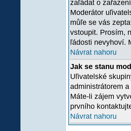
zaľádat o zařazení 
Moderátor uľivatel
můľe se vás zepta
vstoupit. Prosím,
ľádosti nevyhoví. 
Návrat nahoru
Jak se stanu mod
Uľivatelské skupi
administrátorem a
Máte-li zájem vytv
prvního kontaktuj
Návrat nahoru