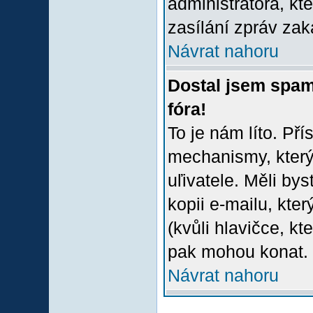
administrátora, kt
zasílání zpráv zak
Návrat nahoru
Dostal jsem spam
fóra!
To je nám líto. Př
mechanismy, který
uľivatele. Měli bys
kopii e-mailu, který
(kvůli hlavičce, k
pak mohou konat.
Návrat nahoru