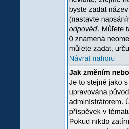
byste zadat název
(nastavte napsání
odpověď
. Můľete 
0 znamená neomez
můľete zadat, urču
Návrat nahoru
Jak změním nebo
Je to stejné jako 
upravována původ
administrátorem. Ú
příspěvek v tématu
Pokud nikdo zatím