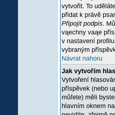
vytvořit. To udělá
přidat k právě ps
Připojit podpis
. Mů
vąechny vaąe přís
v nastavení profil
vybraným příspěvk
Návrat nahoru
Jak vytvořím hla
Vytvoření hlasován
příspěvek (nebo u
můľete) měli byste
hlavním oknem na 
nevidíte, zřejmě n