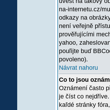
uvést na takový o
na-internetu.cz/m
odkazy na obrázky
není veřejně příst
prověřujícími mec
yahoo, zaheslovan
pouľijte buď BBCod
povoleno).
Návrat nahoru
Co to jsou oznám
Oznámení často při
je číst co nejdřív
kaľdé stránky fóra