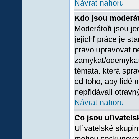
Návrat nahoru
Kdo jsou moderát
Moderátoři jsou jed
jejichľ práce je st
právo upravovat n
zamykat/odemykat,
témata, která spra
od toho, aby lidé 
nepřidávali otravný
Návrat nahoru
Co jsou uľivatel
Uľivatelské skupin
mohou seskupovat u