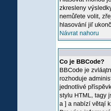
zkresleny výsledky
nemůľete volit, z
hlasování jiľ ukon
Návrat nahoru
Co je BBCode?
BBCode je zvláątn
rozhoduje administ
jednotlivé příspě
stylu HTML, tagy 
a ] a nabízí větąí 