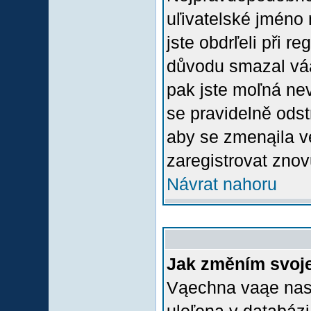
uľivatelské jméno 
jste obdrľeli při r
důvodu smazal váą 
pak jste moľná nevl
se pravidelně odstr
aby se zmenąila v
zaregistrovat znov
Návrat nahoru
Jak změním svoje
Vąechna vaąe nasta