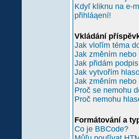
Kdyľ kliknu na e-m
přihláąení!
Vkládání příspěv
Jak vloľím téma do
Jak změním nebo 
Jak přidám podpi
Jak vytvořím hlas
Jak změním nebo 
Proč se nemohu do
Proč nemohu hlas
Formátování a ty
Co je BBCode?
Můľu pouľívat HT