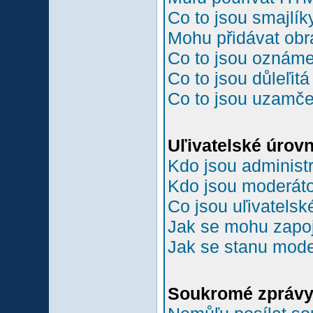
Co to jsou smajlík
Mohu přidávat ob
Co to jsou oznám
Co to jsou důleľit
Co to jsou uzamč
Uľivatelské úrov
Kdo jsou administr
Kdo jsou moderáto
Co jsou uľivatelsk
Jak se mohu zapoji
Jak se stanu mode
Soukromé zpráv