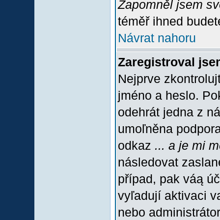
Zapomněl jsem sv
téměř ihned budete
Návrat nahoru
Zaregistroval jse
Nejprve zkontroluj
jméno a heslo. Po
odehrát jedna z ná
umoľněna podpora C
odkaz
... a je mi 
následovat zaslané
případ, pak váą úč
vyľadují aktivaci 
nebo administráto