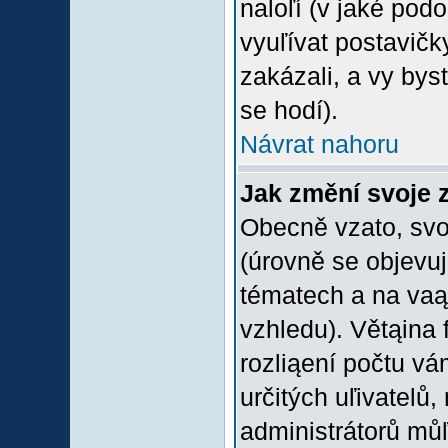
naloľí (v jaké pod
vyuľívat postavičk
zakázali, a vy bys
se hodí).
Návrat nahoru
Jak změní svoje 
Obecně vzato, svo
(úrovně se objevu
tématech a na vaąe
vzhledu). Větąina 
rozliąení počtu vá
určitých uľivatelů
administrátorů můľ