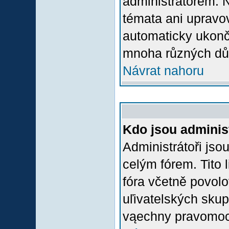
administrátorem.
témata ani upravov
automaticky ukon
mnoha různých dů
Návrat nahoru
Kdo jsou adminis
Administrátoři jso
celým fórem. Tito
fóra včetně povolo
uľivatelských skup
vąechny pravomoci