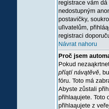
registrace vám dá 
nedostupným anon
postavičky, soukro
uľivatelům, přihlá
registraci doporuč
Návrat nahoru
Proč jsem automa
Pokud nezaąkrtnet
příątí návątěvě
, b
fóru. Toto má zabr
Abyste zůstali přih
přihlaąujete. Tot
přihlaąujete z veř