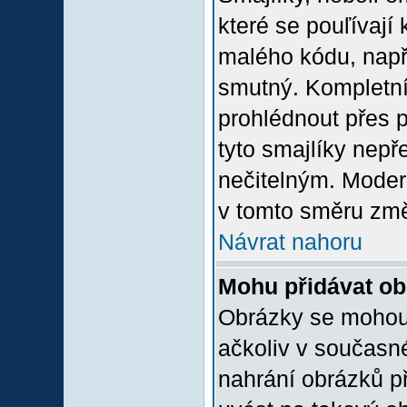
které se pouľívají 
malého kódu, např
smutný. Kompletní
prohlédnout přes p
tyto smajlíky nepř
nečitelným. Moder
v tomto směru změ
Návrat nahoru
Mohu přidávat o
Obrázky se mohou 
ačkoliv v současn
nahrání obrázků p