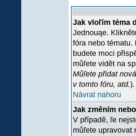
Jak vloľím téma 
Jednouąe. Klikněte
fóra nebo tématu. 
budete moci přispě
můľete vidět na sp
Můľete přidat nová
v tomto fóru, atd.
).
Návrat nahoru
Jak změním nebo
V případě, ľe nejs
můľete upravovat 