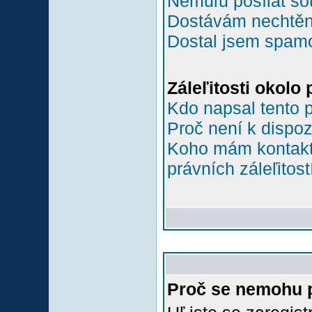
Nemůľu posílat so
Dostávám nechtěn
Dostal jsem spamov
Záleľitosti okolo
Kdo napsal tento 
Proč není k dispoz
Koho mám kontakto
právních záleľitost
Proč se nemohu p