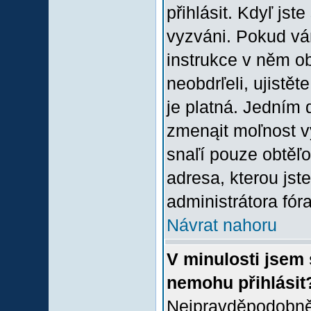
přihlásit. Kdyľ jste
vyzváni. Pokud vám
instrukce v něm ob
neobdrľeli, ujistě
je platná. Jedním 
zmenąit moľnost 
snaľí pouze obtěľov
adresa, kterou jste
administrátora fóra
Návrat nahoru
V minulosti jsem 
nemohu přihlásit
Nejpravděpodobněj