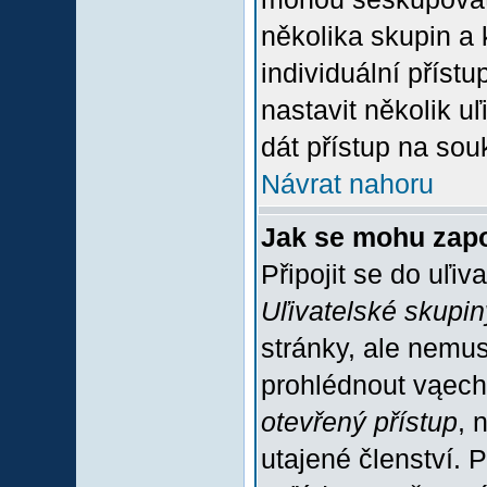
několika skupin a
individuální příst
nastavit několik u
dát přístup na sou
Návrat nahoru
Jak se mohu zapo
Připojit se do uľiv
Uľivatelské skupin
stránky, ale nemus
prohlédnout vąech
otevřený přístup
, 
utajené členství. 