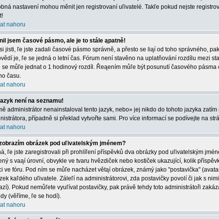
bná nastavení mohou měnit jen registrovaní uľivatelé. Takľe pokud nejste registrová
t!
at nahoru
il jsem časové pásmo, ale je to stále ąpatně!
 si jisti, ľe jste zadali časové pásmo správně, a přesto se liąí od toho správného, 
vědí je, ľe se jedná o letní čas. Fórum není stavěno na uplatňování rozdílu mezi s
e se můľe jednat o 1 hodinový rozdíl. Řeąením můľe být posunutí časového pásma 
ího času.
at nahoru
jazyk není na seznamu!
mě administrátor nenainstaloval tento jazyk, nebo» jej nikdo do tohoto jazyka zatím 
nistrátora, případně si překlad vytvořte sami. Pro více informací se podívejte na st
at nahoru
zobrazím obrázek pod uľivatelským jménem?
á, ľe jste zaregistrovali při prohlíľení příspěvků dva obrázky pod uľivatelským jmé
ený s vaąí úrovní, obvykle ve tvaru hvězdiček nebo kostiček ukazující, kolik příspěvků
ci ve fóru. Pod ním se můľe nacházet větąí obrázek, známý jako "postavička" (avatar)
zek kaľdého uľivatele. Záleľí na administrátorovi, zda postavičky povolí či jak s nim
azí). Pokud nemůľete vyuľívat postavičky, pak právě tehdy toto administrátoři zakáza
dy (věříme, ľe se hodí).
at nahoru