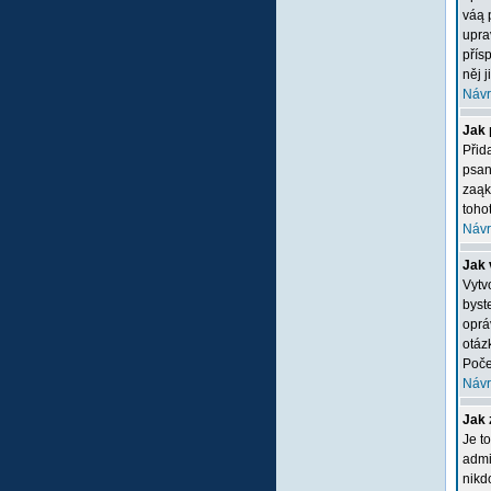
váą 
upra
přís
něj 
Návr
Jak 
Přid
psan
zaąk
tohot
Návr
Jak 
Vytv
byste
oprá
otáz
Poče
Návr
Jak 
Je t
admi
nikd