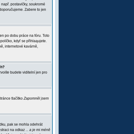
 např. postavičky, soukromé
i doporučujeme. Zabere to jen
jen po dobu práce na fóru. Toto
políčko, kdyľ se přihlaąujete.
ě, internetové kavárně,
ch?
zvolíte
budete viditelní jen pro
ránce tlačítko
Zapomněl jsem
ádku, pak se mohla odehrát
istraci na odkaz
... a je mi méně