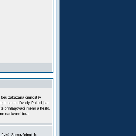
a fóru zakázána činnost (v
tejte se na důvody. Pokud jste
ujte přihlaąovací jméno a heslo.
né nastavení fóra.
íspěvků. Samozřejmě, ľe