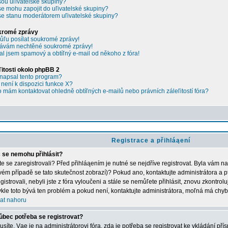
sou uľivatelské skupiny?
se mohu zapojit do uľivatelské skupiny?
se stanu moderátorem uľivatelské skupiny?
kromé zprávy
ľu posílat soukromé zprávy!
ávám nechtěné soukromé zprávy!
al jsem spamový a obtíľný e-mail od někoho z fóra!
ľitosti okolo phpBB 2
napsal tento program?
 není k dispozici funkce X?
 mám kontaktovat ohledně obtíľných e-mailů nebo právních záleľitostí fóra?
Registrace a přihláąení
 se nemohu přihlásit?
ste se zaregistrovali? Před přihláąením je nutné se nejdříve registrovat. Byla vám n
vém případě se tato skutečnost zobrazí)? Pokud ano, kontaktujte administrátora a p
gistrovali, nebyli jste z fóra vyloučeni a stále se nemůľete přihlásit, znovu zkontrol
kle toto bývá ten problém a pokud není, kontaktujte administrátora, moľná má chyb
at nahoru
ůbec potřeba se registrovat?
síte. Vąe je na administrátorovi fóra, zda je potřeba se registrovat ke vkládání př