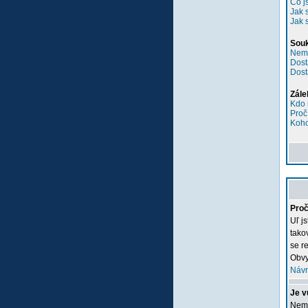
Co j
Jak 
Jak 
Sou
Nemů
Dost
Dost
Zále
Kdo 
Proč
Koho
Proč
Uľ j
tako
se re
Obvy
Návr
Je v
Nemu