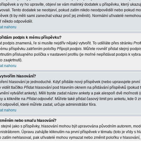
příspěvek a vy ho upravíte, objeví se vám malinký dodatek u příspěvku, který ukazuje
vovali. Tento dodatek se neobjeví, pokud zatím nikdo neodpověděl nebo pokud mode
pěvek (ti by měli sami zanechat vzkaz proč jej změnili). Normální uľivatelé nemoh
jiľ někdo odpověděl.
at nahoru
přidám podpis k mému příspěvku?
at podpis znamená, ľe si musíte nejdřív nějaký vytvořit. To uděláte přes stránku
Profi
ému příspěvku zatrľením poloľky
Připojit podpis
. Můľete rovněľ přidat stejný podp
rtnutím přísluąného políčka v nastavení profilu (je moľné nepřidávat podpis k vy
o zaąkrtnutí).
at nahoru
vytvořím hlasování?
oření hlasování je jednoduché. Kdyľ přidáte nový příspěvek (nebo upravujete první
 vidět tlačítko
Přidat hlasování
pod hlavním oknem na přidávání příspěvků (pokud t
vnění vytvářet ankety). Měli byste zadat název ankety a pak alespoň dvě moľnosti
ky a klikněte na
Přidat odpověď
. Můľete také přidat časový limit pro anketu, kde
t odpovědí, které můľete zadat, určuje administrátor fóra.
at nahoru
změním nebo smaľu hlasování?
o stejné jako s příspěvky, hlasování mohou být upravována původním autorem, mo
nistrátorem. Úpravu zahájíte kliknutím na první příspěvek v tématu (toto je vľdy s
o zatím nehlasoval, pak uľivatelé mohou vymazat nebo změnit poloľku v hlasování, 