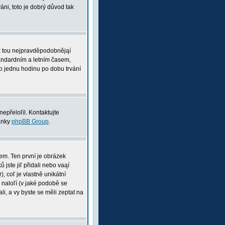
ni, toto je dobrý důvod tak
pak tou nejpravděpodobnějąí
tandardním a letním časem,
o jednu hodinu po dobu trvání
nepřeloľil. Kontaktujte
ránky
phpBB Group
.
nem. Ten první je obrázek
 jste jiľ přidali nebo vaąí
, coľ je vlastně unikátní
i naloľí (v jaké podobě se
li, a vy byste se měli zeptat na