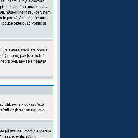
váą účet musí být aktivován.
 před tím, neľ se budete moci
mail, následujte instrukce v něm
esa je platná. Jedním důvodem,
aľí pouze obtěľovat. Pokud si
.
te e-mail, který jste obdrľeli
ruhý případ, pak jste moľná
m nepřispěli, aby se zmenąila
ačí kliknout na odkaz
Profil
 změnit veąkerá svá nastavení.
vém pásmu neľ v tom, ve kterém
 změnou časového pásma a