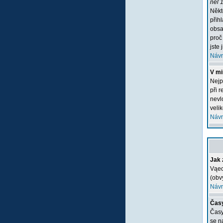
neľ 1
Někt
přih
obsa
proč
jste 
Návr
V mi
Nejp
při 
nevlo
veli
Návr
Jak 
Vąec
(obv
Návr
Časy
Časy
se n