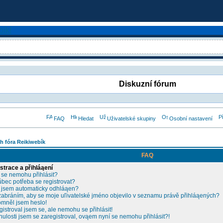
Diskuzní fórum
FAQ
Hledat
Uživatelské skupiny
Osobní nastavení
h fóra Reikiwebík
FAQ
strace a přihláąení
 se nemohu přihlásit?
ůbec potřeba se registrovat?
 jsem automaticky odhláąen?
zabráním, aby se moje uľivatelské jméno objevilo v seznamu právě přihláąených?
mněl jsem heslo!
gistroval jsem se, ale nemohu se přihlásit!
nulosti jsem se zaregistroval, ovąem nyní se nemohu přihlásit?!