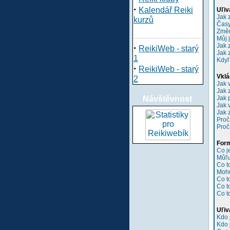
·
Kalendář Reiki
Uľiv
Jak 
kurzů
Časy
Změn
Můj 
Jak 
·
ReikiWeb - starý
Jak 
1
Kdyľ
·
ReikiWeb - starý
Vklá
2
Jak 
Jak 
Návštěvnost
Jak 
Jak 
Jak 
Proč
Proč
Form
Co 
Můľu
Co t
Mohu
Co t
Co t
Co t
Uľiv
Kdo 
Kdo 