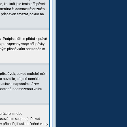
, kolikrát jste tento příspěvek
rátor či administrátor změnili
ou příspěvek smazat, pokud na
l
. Podpis můľete přidat k právě
is pro vąechny vaąe příspěvky
braným příspěvkům odstraněním
 příspěvek, pokud můľete) měli
o nevidíte, zřejmě nemáte
 (nastavte napsáním název
 0 znamená neomezenou volbu.
derátorem nebo
 hlasováním spojeno). Pokud
v případě jiľ uskutečněné volby