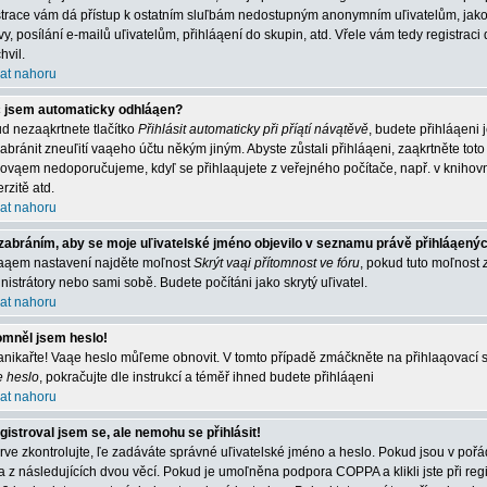
strace vám dá přístup k ostatním sluľbám nedostupným anonymním uľivatelům, jako
vy, posílání e-mailů uľivatelům, přihláąení do skupin, atd. Vřele vám tedy registrac
hvil.
at nahoru
 jsem automaticky odhláąen?
d nezaąkrtnete tlačítko
Přihlásit automaticky při příątí návątěvě
, budete přihláąeni 
abránit zneuľití vaąeho účtu někým jiným. Abyste zůstali přihláąeni, zaąkrtněte toto 
 ovąem nedoporučujeme, kdyľ se přihlaąujete z veřejného počítače, např. v knihovn
rzitě atd.
at nahoru
zabráním, aby se moje uľivatelské jméno objevilo v seznamu právě přihláąený
aąem nastavení najděte moľnost
Skrýt vaąi přítomnost ve fóru
, pokud tuto moľnost
nistrátory nebo sami sobě. Budete počítáni jako skrytý uľivatel.
at nahoru
mněl jsem heslo!
nikařte! Vaąe heslo můľeme obnovit. V tomto případě zmáčkněte na přihlaąovací st
e heslo
, pokračujte dle instrukcí a téměř ihned budete přihláąeni
at nahoru
gistroval jsem se, ale nemohu se přihlásit!
rve zkontrolujte, ľe zadáváte správné uľivatelské jméno a heslo. Pokud jsou v poř
a z následujících dvou věcí. Pokud je umoľněna podpora COPPA a klikli jste při reg