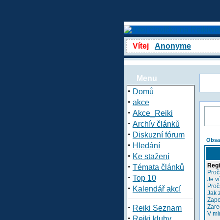
Vítej
Anonyme
Menu
·
Domů
·
akce
·
Akce_Reiki
·
Archív článků
·
Diskuzní fórum
Obsa
·
Hledání
·
Ke stažení
·
Regi
Témata článků
Proč
·
Top 10
Je v
Proč
·
Kalendář akcí
Jak 
Zapo
·
Zare
Reiki Seznam
V mi
·
Reiki kluby