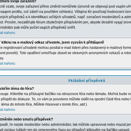
změní svoje zařazení?
ně vzato, svoje zařazení přímo změnit nemůľete (úrovně se objevují pod vaąím u
 vaąem profilu, coľ záleľí na pouľitém vzhledu). Větąina fór pouľívají hodnocení úro
aných příspěvků a k identifikaci určitých uľivatelů, např. označení moderátorů a adm
ed. Prosím, nezatěľujte fórum zbytečným přispíváním jen, abyste dosáhli vyąąí úro
nistrátor pak můľe počet vaąich příspěvků sníľit.
at nahoru
 kliknu na e-mailový odkaz uľivatele, jsem vyzván k přihláąení!
e registrovaní uľivatelé mohou posílat e-mail lidem přes nastavený e-mailový formu
ost povolil). Toto opatření umoľňuje zbavit se otravných anonymních vzkazů a robot
sy.
at nahoru
Vkládání příspěvků
vloľím téma do fóra?
ouąe. Klikněte na přísluąné tlačítko na obrazovce fóra nebo tématu. Moľná bude nu
 přispět do diskuze. To, co vám je povoleno můľete vidět na spodní části fóra nebo
 téma do tohoto fóra, Můľete hlasovat v tomto fóru, atd.
).
at nahoru
změním nebo smaľu příspěvek?
ípadě, ľe nejste moderátor nebo administrátor, tak můľete upravovat nebo mazat jen
vit zprávu (někdy jen do omezeného času po přispění) kliknutím na tlačítko
upravit
.