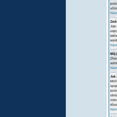
podo
učini
Návr
Změn
Jste
odpo
takľ
letn
Návr
Můj 
Zřej
admi
Návr
Jak 
Moľn
spoj
pozi
obrá
zobr
důvo
Návr