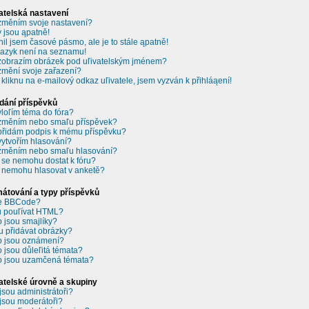
atelská nastavení
změním svoje nastavení?
 jsou ąpatně!
il jsem časové pásmo, ale je to stále ąpatně!
jazyk není na seznamu!
zobrazím obrázek pod uľivatelským jménem?
změní svoje zařazení?
 kliknu na e-mailový odkaz uľivatele, jsem vyzván k přihláąení!
dání příspěvků
vloľím téma do fóra?
změním nebo smaľu příspěvek?
přidám podpis k mému příspěvku?
vytvořím hlasování?
změním nebo smaľu hlasování?
 se nemohu dostat k fóru?
 nemohu hlasovat v anketě?
átování a typy příspěvků
je BBCode?
 pouľívat HTML?
o jsou smajlíky?
 přidávat obrázky?
o jsou oznámení?
o jsou důleľitá témata?
o jsou uzamčená témata?
atelské úrovně a skupiny
jsou administrátoři?
jsou moderátoři?