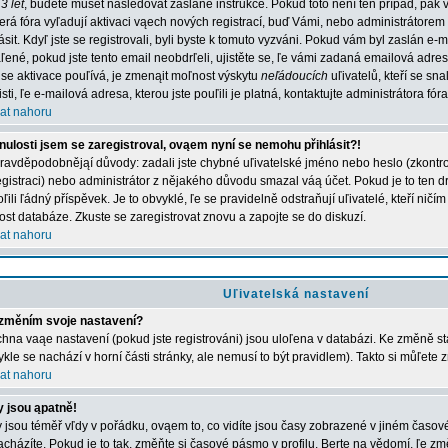
3 let
, budete muset následovat zaslané instrukce. Pokud toto není ten případ, pak 
erá fóra vyľadují aktivaci vąech nových registrací, buď Vámi, nebo administrátorem
lásit. Kdyľ jste se registrovali, byli byste k tomuto vyzváni. Pokud vám byl zaslán e-
ľené, pokud jste tento email neobdrľeli, ujistěte se, ľe vámi zadaná emailová adr
 se aktivace pouľívá, je zmenąit moľnost výskytu
neľádoucích
uľivatelů, kteří se sn
jisti, ľe e-mailová adresa, kterou jste pouľili je platná, kontaktujte administrátora fóra
at nahoru
nulosti jsem se zaregistroval, ovąem nyní se nemohu přihlásit?!
ravděpodobnějąí důvody: zadali jste chybné uľivatelské jméno nebo heslo (zkontroluj
registraci) nebo administrátor z nějakého důvodu smazal váą účet. Pokud je to ten d
ľili ľádný příspěvek. Je to obvyklé, ľe se pravidelně odstraňují uľivatelé, kteří ničí
kost databáze. Zkuste se zaregistrovat znovu a zapojte se do diskuzí.
at nahoru
Uľivatelská nastavení
změním svoje nastavení?
hna vaąe nastavení (pokud jste registrováni) jsou uloľena v databázi. Ke změně st
ykle se nachází v horní části stránky, ale nemusí to být pravidlem). Takto si můľete
at nahoru
 jsou ąpatně!
 jsou téměř vľdy v pořádku, ovąem to, co vidíte jsou časy zobrazené v jiném časo
acházíte. Pokud je to tak, změňte si časové pásmo v profilu. Berte na vědomí, ľe