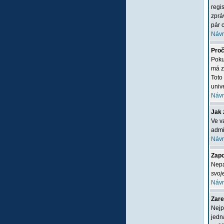
regi
zprá
pár c
Návr
Proč
Poku
má z
Toto
unive
Návr
Jak 
Ve v
admi
Návr
Zapo
Nepa
svoj
Návr
Zare
Nejp
jedn