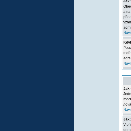
Jak 
Obec
a na
přid
vzhl
admi
Návr
Kdyľ
Pouz
moľn
adre
Návr
Jak 
Jedn
moci
nová
Návr
Jak 
V př
upra