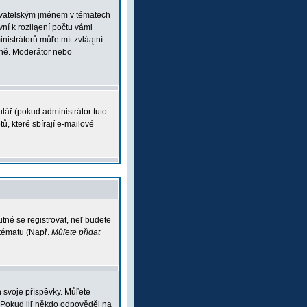
ľivatelským jménem v tématech
vní k rozliąení počtu vámi
inistrátorů můľe mít zvláątní
vně. Moderátor nebo
lář (pokud administrátor tuto
ů, které sbírají e-mailové
tné se registrovat, neľ budete
 tématu (Např.
Můľete přidat
 svoje příspěvky. Můľete
 Pokud jiľ někdo odpověděl na