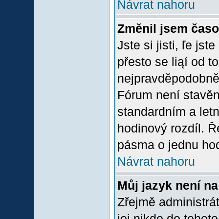
Návrat nahoru
Změnil jsem časov
Jste si jisti, ľe j
přesto se liąí od 
nejpravděpodobněją
Fórum není stavěn
standardním a let
hodinový rozdíl. 
pásma o jednu hod
Návrat nahoru
Můj jazyk není n
Zřejmě administrát
jej nikdo do tohoto