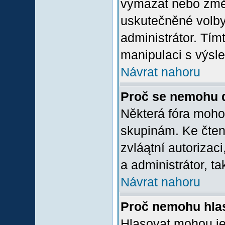
vymazat nebo změni
uskutečněné volby 
administrátor. Tím
manipulaci s výsl
Návrat nahoru
Proč se nemohu d
Některá fóra moho
skupinám. Ke čtení,
zvláątní autorizac
a administrátor, ta
Návrat nahoru
Proč nemohu hlas
Hlasovat mohou jen