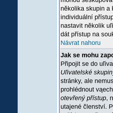
několika skupin a
individuální příst
nastavit několik u
dát přístup na sou
Návrat nahoru
Jak se mohu zapo
Připojit se do uľiv
Uľivatelské skupin
stránky, ale nemus
prohlédnout vąech
otevřený přístup
, 
utajené členství. 