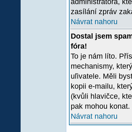
administrátora, kt
zasílání zpráv zak
Návrat nahoru
Dostal jsem spam
fóra!
To je nám líto. Př
mechanismy, který
uľivatele. Měli bys
kopii e-mailu, který
(kvůli hlavičce, k
pak mohou konat.
Návrat nahoru