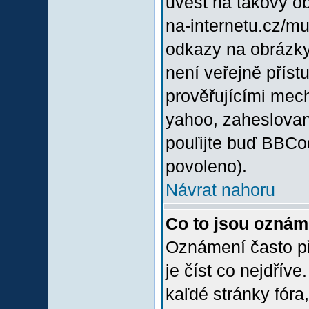
uvést na takový o
na-internetu.cz/m
odkazy na obrázky
není veřejně příst
prověřujícími mec
yahoo, zaheslovan
pouľijte buď BBCod
povoleno).
Návrat nahoru
Co to jsou oznám
Oznámení často při
je číst co nejdřív
kaľdé stránky fóra