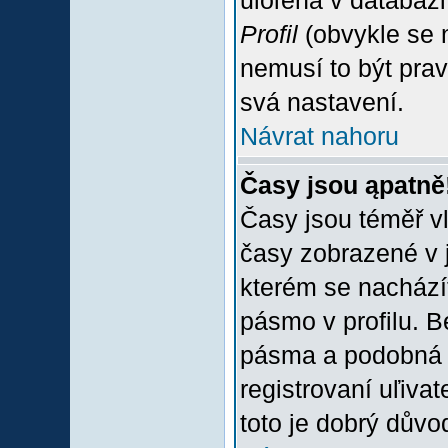
uloľena v databázi
Profil
(obvykle se n
nemusí to být prav
svá nastavení.
Návrat nahoru
Časy jsou ąpatně
Časy jsou téměř vľ
časy zobrazené v 
kterém se nacházít
pásmo v profilu. 
pásma a podobná 
registrovaní uľivat
toto je dobrý důvod