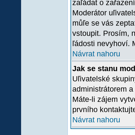
zaľádat o zařazení 
Moderátor uľivatel
můľe se vás zepta
vstoupit. Prosím,
ľádosti nevyhoví. 
Návrat nahoru
Jak se stanu mod
Uľivatelské skupi
administrátorem a
Máte-li zájem vytv
prvního kontaktuj
Návrat nahoru