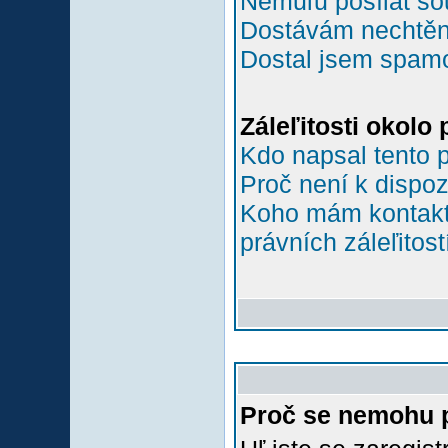
Nemůľu posílat so
Dostávám nechtěn
Dostal jsem spamov
Záleľitosti okolo
Kdo napsal tento 
Proč není k dispoz
Koho mám kontakto
právních záleľitost
Proč se nemohu p