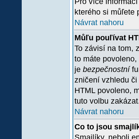
Pro více informac
kterého si můľete 
Návrat nahoru
Můľu pouľívat H
To závisí na tom, 
to máte povoleno, z
je
bezpečnostní
fu
zničení vzhledu či
HTML povoleno, mů
tuto volbu zakázat
Návrat nahoru
Co to jsou smajlí
Smajlíky, neboli e