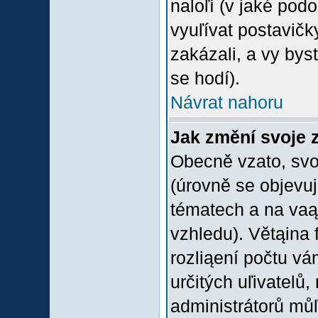
naloľí (v jaké pod
vyuľívat postavičk
zakázali, a vy bys
se hodí).
Návrat nahoru
Jak změní svoje 
Obecně vzato, svo
(úrovně se objevu
tématech a na vaąe
vzhledu). Větąina 
rozliąení počtu vá
určitých uľivatelů
administrátorů můľ