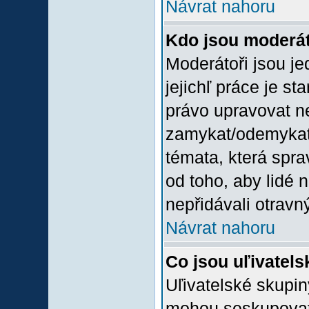
Návrat nahoru
Kdo jsou moderát
Moderátoři jsou jed
jejichľ práce je st
právo upravovat n
zamykat/odemykat,
témata, která spra
od toho, aby lidé 
nepřidávali otravný
Návrat nahoru
Co jsou uľivatel
Uľivatelské skupin
mohou seskupovat u