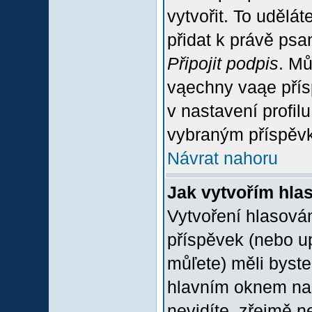
vytvořit. To udělá
přidat k právě ps
Připojit podpis
. Mů
vąechny vaąe přís
v nastavení profil
vybraným příspěvk
Návrat nahoru
Jak vytvořím hla
Vytvoření hlasován
příspěvek (nebo u
můľete) měli byste
hlavním oknem na 
nevidíte, zřejmě n