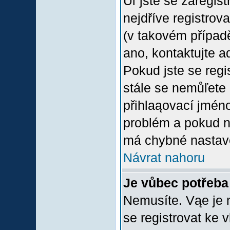
Uľ jste se zaregis
nejdříve registrov
(v takovém případ
ano, kontaktujte a
Pokud jste se regis
stále se nemůľete p
přihlaąovací jméno
problém a pokud ne
má chybné nastave
Návrat nahoru
Je vůbec potřeba 
Nemusíte. Vąe je n
se registrovat ke 