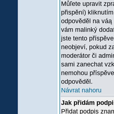
Můľete upravit zp
přispění) kliknutím
odpověděl na váą p
vám malinký dodate
jste tento příspěv
neobjeví, pokud z
moderátor či admini
sami zanechat vzka
nemohou příspěvek
odpověděl.
Návrat nahoru
Jak přidám podp
Přidat podpis znam