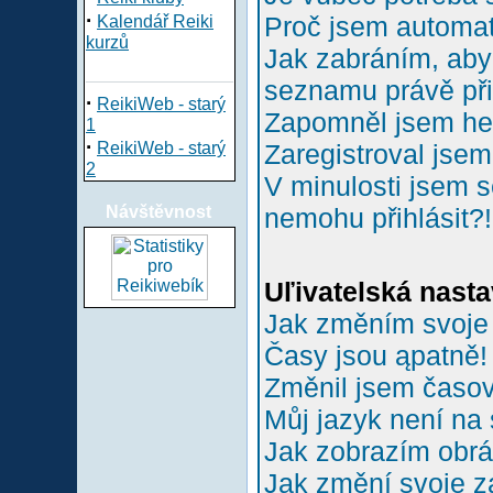
·
Proč jsem automa
Kalendář Reiki
kurzů
Jak zabráním, aby 
seznamu právě př
·
ReikiWeb - starý
Zapomněl jsem he
1
·
ReikiWeb - starý
Zaregistroval jsem
2
V minulosti jsem s
Návštěvnost
nemohu přihlásit?!
Uľivatelská nasta
Jak změním svoje
Časy jsou ąpatně!
Změnil jsem časové
Můj jazyk není na
Jak zobrazím obr
Jak změní svoje z