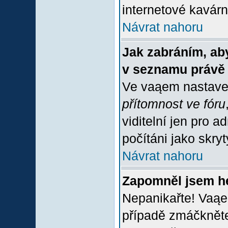
internetové kavárně
Návrat nahoru
Jak zabráním, aby
v seznamu právě
Ve vaąem nastave
přítomnost ve fóru
viditelní jen pro 
počítáni jako skrytý
Návrat nahoru
Zapomněl jsem h
Nepanikařte! Vaąe
případě zmáčkněte 