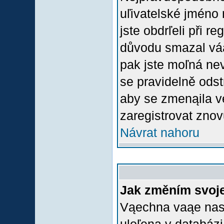
uľivatelské jméno 
jste obdrľeli při r
důvodu smazal váą 
pak jste moľná nevl
se pravidelně odstr
aby se zmenąila v
zaregistrovat znov
Návrat nahoru
Jak změním svoje
Vąechna vaąe nasta