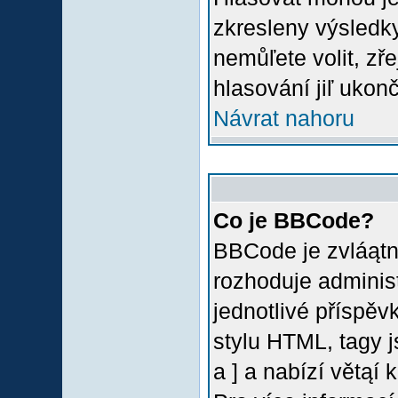
zkresleny výsledky
nemůľete volit, z
hlasování jiľ ukon
Návrat nahoru
Co je BBCode?
BBCode je zvláątn
rozhoduje administ
jednotlivé příspě
stylu HTML, tagy 
a ] a nabízí větąí 