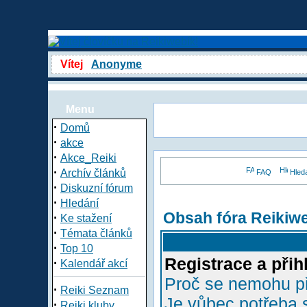
Vítej
Anonyme
Menu
·
Domů
·
akce
·
Akce_Reiki
·
Archív článků
FAQ
Hled
·
Diskuzní fórum
·
Hledání
Obsah fóra Reikiw
·
Ke stažení
·
Témata článků
·
Top 10
Registrace a přih
·
Kalendář akcí
Proč se nemohu př
·
Reiki Seznam
Je vůbec potřeba s
·
Reiki kluby