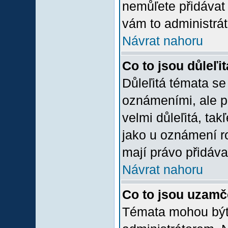
nemůľete přidávat 
vám to administrát
Návrat nahoru
Co to jsou důleľi
Důleľitá témata se
oznámeními, ale p
velmi důleľitá, tak
jako u oznámení ro
mají právo přidáva
Návrat nahoru
Co to jsou uzamč
Témata mohou bý