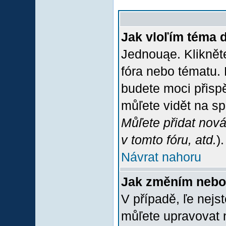
Jak vloľím téma 
Jednouąe. Klikněte
fóra nebo tématu. 
budete moci přispě
můľete vidět na sp
Můľete přidat nová
v tomto fóru, atd.
).
Návrat nahoru
Jak změním nebo
V případě, ľe nejs
můľete upravovat 