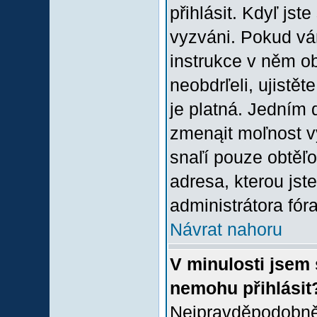
přihlásit. Kdyľ jste
vyzváni. Pokud vám
instrukce v něm ob
neobdrľeli, ujistě
je platná. Jedním 
zmenąit moľnost 
snaľí pouze obtěľov
adresa, kterou jste
administrátora fóra
Návrat nahoru
V minulosti jsem 
nemohu přihlásit
Nejpravděpodobněj