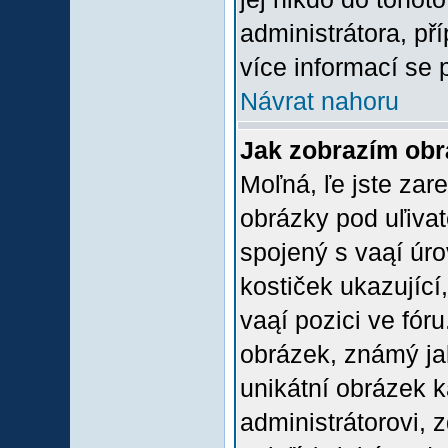
administrátora, př
více informací se 
Návrat nahoru
Jak zobrazím ob
Moľná, ľe jste zare
obrázky pod uľiva
spojený s vaąí úro
kostiček ukazující,
vaąí pozici ve fór
obrázek, známý jak
unikátní obrázek k
administrátorovi, z