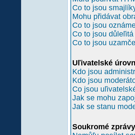
Co to jsou smajlík
Mohu přidávat ob
Co to jsou oznám
Co to jsou důleľit
Co to jsou uzamč
Uľivatelské úrov
Kdo jsou administr
Kdo jsou moderáto
Co jsou uľivatelsk
Jak se mohu zapoji
Jak se stanu mode
Soukromé zpráv