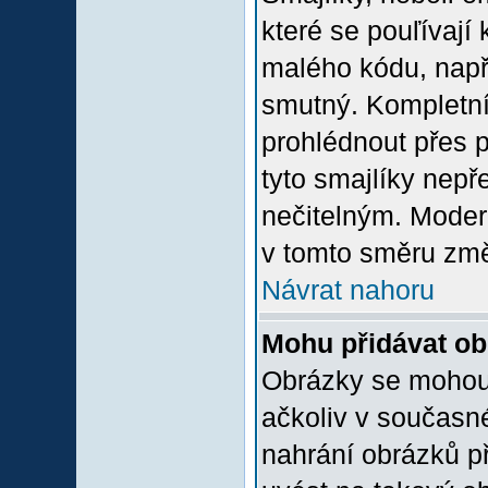
které se pouľívají 
malého kódu, např
smutný. Kompletní
prohlédnout přes p
tyto smajlíky nepř
nečitelným. Moder
v tomto směru změ
Návrat nahoru
Mohu přidávat o
Obrázky se mohou 
ačkoliv v současn
nahrání obrázků p