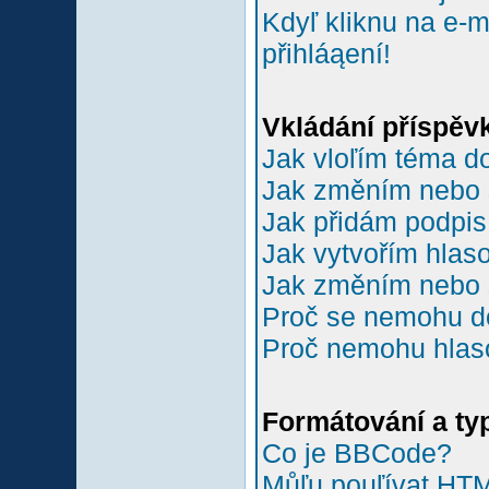
Kdyľ kliknu na e-m
přihláąení!
Vkládání příspěv
Jak vloľím téma do
Jak změním nebo 
Jak přidám podpi
Jak vytvořím hlas
Jak změním nebo 
Proč se nemohu do
Proč nemohu hlas
Formátování a ty
Co je BBCode?
Můľu pouľívat HT