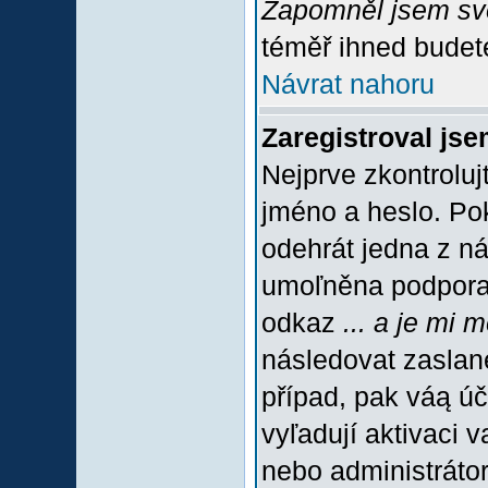
Zapomněl jsem sv
téměř ihned budete
Návrat nahoru
Zaregistroval jse
Nejprve zkontroluj
jméno a heslo. Po
odehrát jedna z ná
umoľněna podpora C
odkaz
... a je mi 
následovat zaslané
případ, pak váą úč
vyľadují aktivaci 
nebo administráto