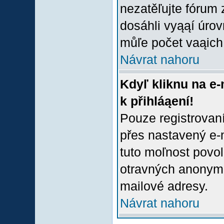
nezatěľujte fórum
dosáhli vyąąí úro
můľe počet vaąich 
Návrat nahoru
Kdyľ kliknu na e-
k přihláąení!
Pouze registrovaní
přes nastavený e-m
tuto moľnost povol
otravných anonymní
mailové adresy.
Návrat nahoru