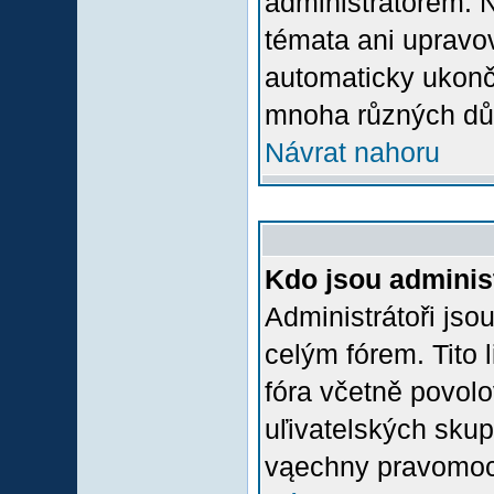
administrátorem.
témata ani upravov
automaticky ukon
mnoha různých dů
Návrat nahoru
Kdo jsou adminis
Administrátoři jso
celým fórem. Tito
fóra včetně povolo
uľivatelských skup
vąechny pravomoci