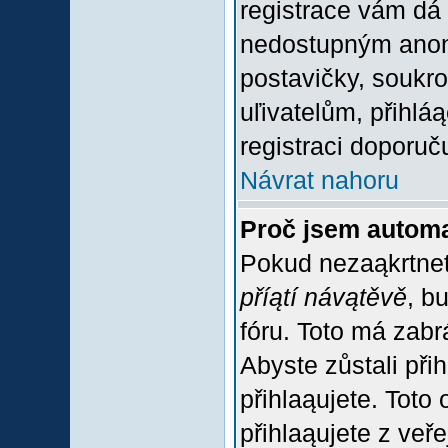
registrace vám dá 
nedostupným anon
postavičky, soukro
uľivatelům, přihlá
registraci doporuč
Návrat nahoru
Proč jsem automa
Pokud nezaąkrtnet
příątí návątěvě
, b
fóru. Toto má zabr
Abyste zůstali přih
přihlaąujete. Tot
přihlaąujete z veř