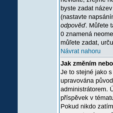
byste zadat název
(nastavte napsání
odpověď
. Můľete 
0 znamená neomez
můľete zadat, urču
Návrat nahoru
Jak změním nebo
Je to stejné jako 
upravována původ
administrátorem. Ú
příspěvek v tématu
Pokud nikdo zatím