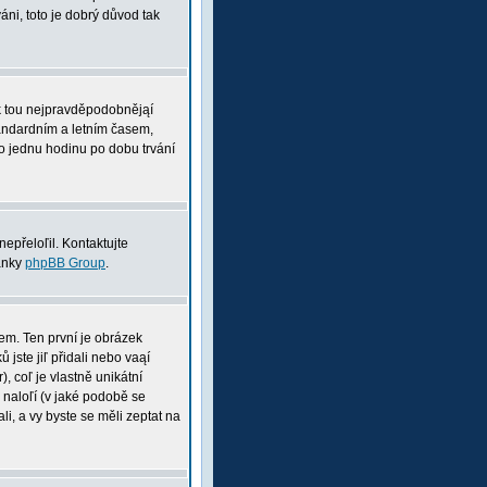
ni, toto je dobrý důvod tak
pak tou nejpravděpodobnějąí
tandardním a letním časem,
o jednu hodinu po dobu trvání
nepřeloľil. Kontaktujte
ránky
phpBB Group
.
nem. Ten první je obrázek
 jste jiľ přidali nebo vaąí
, coľ je vlastně unikátní
i naloľí (v jaké podobě se
li, a vy byste se měli zeptat na