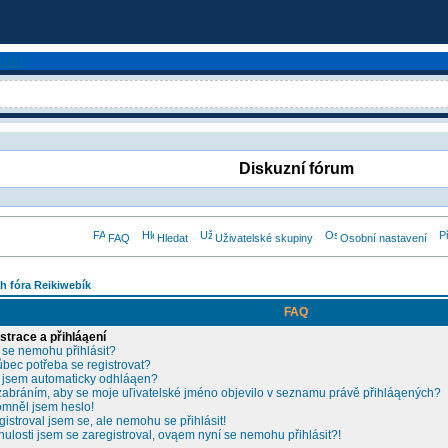
Diskuzní fórum
FAQ
Hledat
Uživatelské skupiny
Osobní nastavení
h fóra Reikiwebík
FAQ
strace a přihláąení
 se nemohu přihlásit?
ůbec potřeba se registrovat?
 jsem automaticky odhláąen?
zabráním, aby se moje uľivatelské jméno objevilo v seznamu právě přihláąených?
mněl jsem heslo!
gistroval jsem se, ale nemohu se přihlásit!
nulosti jsem se zaregistroval, ovąem nyní se nemohu přihlásit?!