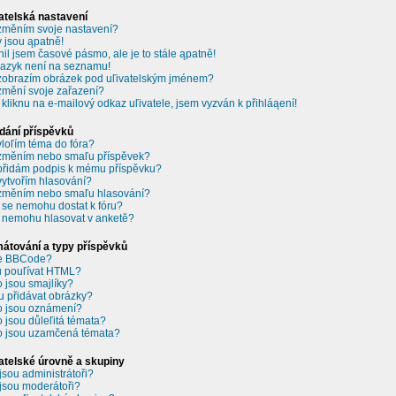
atelská nastavení
změním svoje nastavení?
 jsou ąpatně!
il jsem časové pásmo, ale je to stále ąpatně!
jazyk není na seznamu!
zobrazím obrázek pod uľivatelským jménem?
změní svoje zařazení?
 kliknu na e-mailový odkaz uľivatele, jsem vyzván k přihláąení!
dání příspěvků
vloľím téma do fóra?
změním nebo smaľu příspěvek?
přidám podpis k mému příspěvku?
vytvořím hlasování?
změním nebo smaľu hlasování?
 se nemohu dostat k fóru?
 nemohu hlasovat v anketě?
átování a typy příspěvků
je BBCode?
 pouľívat HTML?
o jsou smajlíky?
 přidávat obrázky?
o jsou oznámení?
o jsou důleľitá témata?
o jsou uzamčená témata?
atelské úrovně a skupiny
jsou administrátoři?
jsou moderátoři?