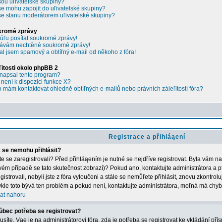
sou uľivatelské skupiny?
se mohu zapojit do uľivatelské skupiny?
se stanu moderátorem uľivatelské skupiny?
kromé zprávy
ľu posílat soukromé zprávy!
ávám nechtěné soukromé zprávy!
al jsem spamový a obtíľný e-mail od někoho z fóra!
ľitosti okolo phpBB 2
napsal tento program?
 není k dispozici funkce X?
 mám kontaktovat ohledně obtíľných e-mailů nebo právních záleľitostí fóra?
Registrace a přihláąení
 se nemohu přihlásit?
ste se zaregistrovali? Před přihláąením je nutné se nejdříve registrovat. Byla vám n
vém případě se tato skutečnost zobrazí)? Pokud ano, kontaktujte administrátora a p
gistrovali, nebyli jste z fóra vyloučeni a stále se nemůľete přihlásit, znovu zkontrol
kle toto bývá ten problém a pokud není, kontaktujte administrátora, moľná má chyb
at nahoru
ůbec potřeba se registrovat?
síte. Vąe je na administrátorovi fóra, zda je potřeba se registrovat ke vkládání př