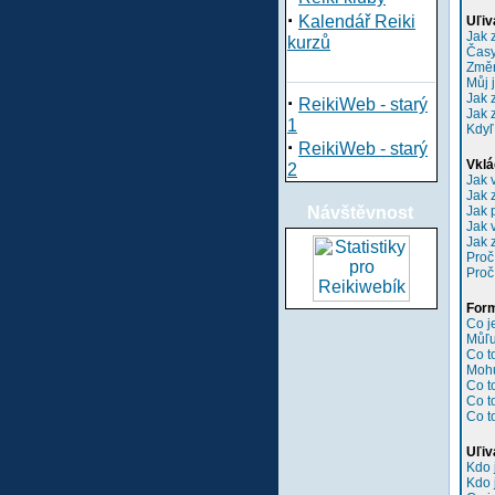
·
Kalendář Reiki
Uľiv
Jak 
kurzů
Časy
Změn
Můj 
Jak 
·
ReikiWeb - starý
Jak 
1
Kdyľ
·
ReikiWeb - starý
Vklá
2
Jak 
Jak 
Návštěvnost
Jak 
Jak 
Jak 
Proč
Proč
Form
Co 
Můľu
Co t
Mohu
Co t
Co t
Co t
Uľiv
Kdo 
Kdo 