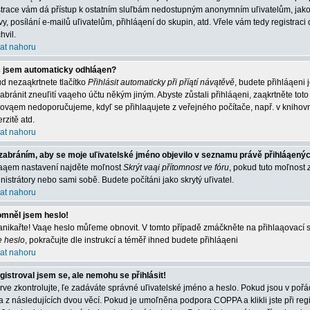
strace vám dá přístup k ostatním sluľbám nedostupným anonymním uľivatelům, jako
vy, posílání e-mailů uľivatelům, přihláąení do skupin, atd. Vřele vám tedy registrac
hvil.
at nahoru
 jsem automaticky odhláąen?
d nezaąkrtnete tlačítko
Přihlásit automaticky při příątí návątěvě
, budete přihláąeni 
abránit zneuľití vaąeho účtu někým jiným. Abyste zůstali přihláąeni, zaąkrtněte toto 
 ovąem nedoporučujeme, kdyľ se přihlaąujete z veřejného počítače, např. v knihovn
rzitě atd.
at nahoru
zabráním, aby se moje uľivatelské jméno objevilo v seznamu právě přihláąený
aąem nastavení najděte moľnost
Skrýt vaąi přítomnost ve fóru
, pokud tuto moľnost
nistrátory nebo sami sobě. Budete počítáni jako skrytý uľivatel.
at nahoru
mněl jsem heslo!
nikařte! Vaąe heslo můľeme obnovit. V tomto případě zmáčkněte na přihlaąovací st
e heslo
, pokračujte dle instrukcí a téměř ihned budete přihláąeni
at nahoru
gistroval jsem se, ale nemohu se přihlásit!
rve zkontrolujte, ľe zadáváte správné uľivatelské jméno a heslo. Pokud jsou v poř
a z následujících dvou věcí. Pokud je umoľněna podpora COPPA a klikli jste při reg