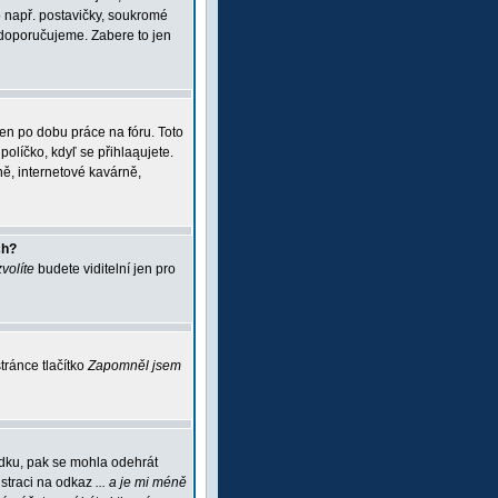
 např. postavičky, soukromé
i doporučujeme. Zabere to jen
jen po dobu práce na fóru. Toto
políčko, kdyľ se přihlaąujete.
ě, internetové kavárně,
ch?
zvolíte
budete viditelní jen pro
ránce tlačítko
Zapomněl jsem
ádku, pak se mohla odehrát
istraci na odkaz
... a je mi méně