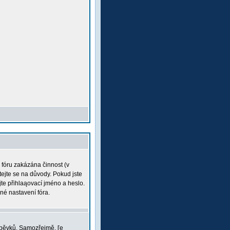
a fóru zakázána činnost (v
tejte se na důvody. Pokud jste
ujte přihlaąovací jméno a heslo.
né nastavení fóra.
íspěvků. Samozřejmě, ľe