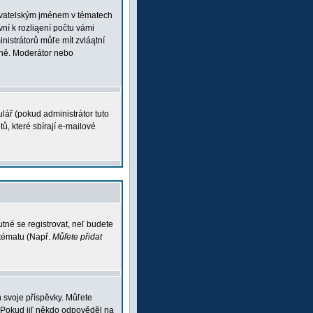
ľivatelským jménem v tématech
vní k rozliąení počtu vámi
inistrátorů můľe mít zvláątní
vně. Moderátor nebo
lář (pokud administrátor tuto
ů, které sbírají e-mailové
tné se registrovat, neľ budete
 tématu (Např.
Můľete přidat
 svoje příspěvky. Můľete
 Pokud jiľ někdo odpověděl na