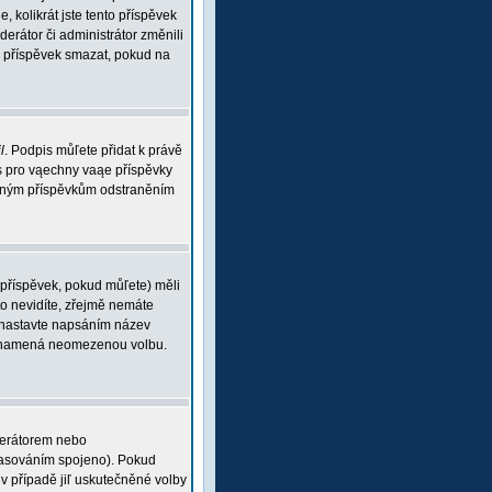
, kolikrát jste tento příspěvek
rátor či administrátor změnili
ou příspěvek smazat, pokud na
l
. Podpis můľete přidat k právě
is pro vąechny vaąe příspěvky
braným příspěvkům odstraněním
 příspěvek, pokud můľete) měli
o nevidíte, zřejmě nemáte
 (nastavte napsáním název
 0 znamená neomezenou volbu.
derátorem nebo
 hlasováním spojeno). Pokud
v případě jiľ uskutečněné volby