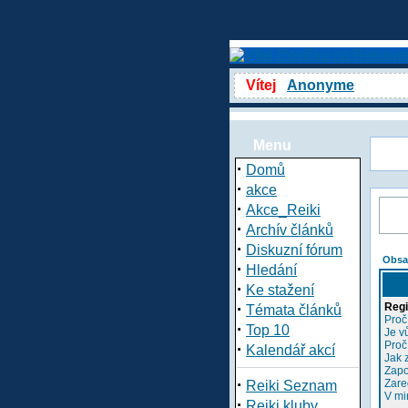
Vítej
Anonyme
Menu
·
Domů
·
akce
·
Akce_Reiki
·
Archív článků
·
Diskuzní fórum
Obsa
·
Hledání
·
Ke stažení
·
Regi
Témata článků
Proč
·
Top 10
Je v
Proč
·
Kalendář akcí
Jak 
Zapo
·
Zare
Reiki Seznam
V mi
·
Reiki kluby