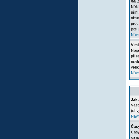
neľ 1
Někt
přih
obsa
proč
jste 
Návr
V mi
Nejp
při 
nevlo
veli
Návr
Jak 
Vąec
(obv
Návr
Časy
Časy
se n