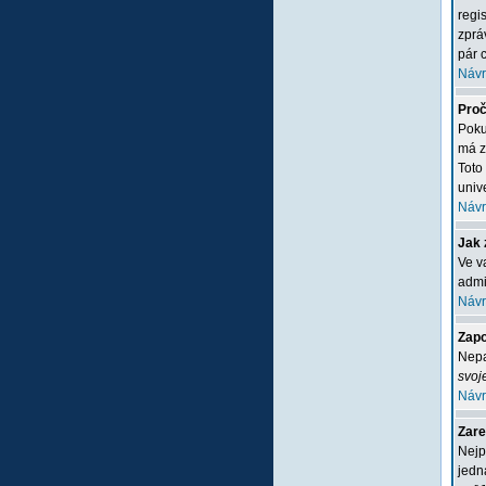
regi
zprá
pár c
Návr
Proč
Poku
má z
Toto
unive
Návr
Jak 
Ve v
admi
Návr
Zapo
Nepa
svoj
Návr
Zare
Nejp
jedn