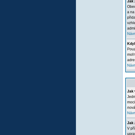
Jak 
Obec
a na
přid
vzhl
admi
Návr
Kdyľ
Pouz
moľn
adre
Návr
Jak 
Jedn
moci
nová
Návr
Jak 
V př
upra