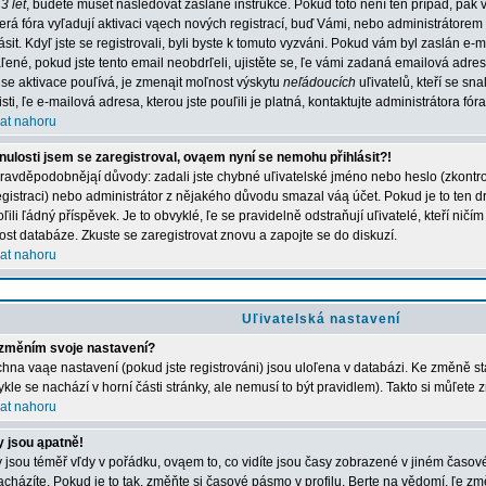
3 let
, budete muset následovat zaslané instrukce. Pokud toto není ten případ, pak 
erá fóra vyľadují aktivaci vąech nových registrací, buď Vámi, nebo administrátorem
lásit. Kdyľ jste se registrovali, byli byste k tomuto vyzváni. Pokud vám byl zaslán e-
ľené, pokud jste tento email neobdrľeli, ujistěte se, ľe vámi zadaná emailová adr
 se aktivace pouľívá, je zmenąit moľnost výskytu
neľádoucích
uľivatelů, kteří se sn
jisti, ľe e-mailová adresa, kterou jste pouľili je platná, kontaktujte administrátora fóra
at nahoru
nulosti jsem se zaregistroval, ovąem nyní se nemohu přihlásit?!
ravděpodobnějąí důvody: zadali jste chybné uľivatelské jméno nebo heslo (zkontroluj
registraci) nebo administrátor z nějakého důvodu smazal váą účet. Pokud je to ten d
ľili ľádný příspěvek. Je to obvyklé, ľe se pravidelně odstraňují uľivatelé, kteří ničí
kost databáze. Zkuste se zaregistrovat znovu a zapojte se do diskuzí.
at nahoru
Uľivatelská nastavení
změním svoje nastavení?
hna vaąe nastavení (pokud jste registrováni) jsou uloľena v databázi. Ke změně st
ykle se nachází v horní části stránky, ale nemusí to být pravidlem). Takto si můľete
at nahoru
 jsou ąpatně!
 jsou téměř vľdy v pořádku, ovąem to, co vidíte jsou časy zobrazené v jiném časo
acházíte. Pokud je to tak, změňte si časové pásmo v profilu. Berte na vědomí, ľe