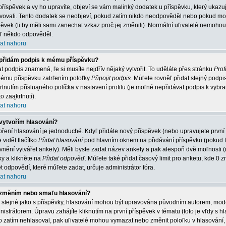
příspěvek a vy ho upravíte, objeví se vám malinký dodatek u příspěvku, který ukazuje
vovali. Tento dodatek se neobjeví, pokud zatím nikdo neodpověděl nebo pokud mode
pěvek (ti by měli sami zanechat vzkaz proč jej změnili). Normální uľivatelé nemoh
jiľ někdo odpověděl.
at nahoru
přidám podpis k mému příspěvku?
at podpis znamená, ľe si musíte nejdřív nějaký vytvořit. To uděláte přes stránku
Profi
ému příspěvku zatrľením poloľky
Připojit podpis
. Můľete rovněľ přidat stejný podp
rtnutím přísluąného políčka v nastavení profilu (je moľné nepřidávat podpis k vy
o zaąkrtnutí).
at nahoru
vytvořím hlasování?
oření hlasování je jednoduché. Kdyľ přidáte nový příspěvek (nebo upravujete první
 vidět tlačítko
Přidat hlasování
pod hlavním oknem na přidávání příspěvků (pokud t
vnění vytvářet ankety). Měli byste zadat název ankety a pak alespoň dvě moľnosti
ky a klikněte na
Přidat odpověď
. Můľete také přidat časový limit pro anketu, kde
t odpovědí, které můľete zadat, určuje administrátor fóra.
at nahoru
změním nebo smaľu hlasování?
o stejné jako s příspěvky, hlasování mohou být upravována původním autorem, mo
nistrátorem. Úpravu zahájíte kliknutím na první příspěvek v tématu (toto je vľdy s
o zatím nehlasoval, pak uľivatelé mohou vymazat nebo změnit poloľku v hlasování, 