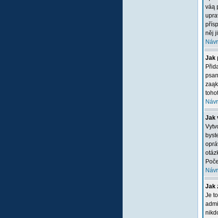
váą 
upra
přís
něj 
Návr
Jak 
Přid
psan
zaąk
tohot
Návr
Jak 
Vytv
byste
oprá
otáz
Poče
Návr
Jak 
Je t
admi
nikd