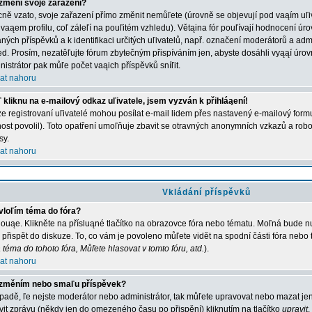
změní svoje zařazení?
ně vzato, svoje zařazení přímo změnit nemůľete (úrovně se objevují pod vaąím u
 vaąem profilu, coľ záleľí na pouľitém vzhledu). Větąina fór pouľívají hodnocení úro
aných příspěvků a k identifikaci určitých uľivatelů, např. označení moderátorů a adm
ed. Prosím, nezatěľujte fórum zbytečným přispíváním jen, abyste dosáhli vyąąí úro
nistrátor pak můľe počet vaąich příspěvků sníľit.
at nahoru
 kliknu na e-mailový odkaz uľivatele, jsem vyzván k přihláąení!
e registrovaní uľivatelé mohou posílat e-mail lidem přes nastavený e-mailový formu
ost povolil). Toto opatření umoľňuje zbavit se otravných anonymních vzkazů a robot
sy.
at nahoru
Vkládání příspěvků
vloľím téma do fóra?
ouąe. Klikněte na přísluąné tlačítko na obrazovce fóra nebo tématu. Moľná bude nu
 přispět do diskuze. To, co vám je povoleno můľete vidět na spodní části fóra nebo
 téma do tohoto fóra, Můľete hlasovat v tomto fóru, atd.
).
at nahoru
změním nebo smaľu příspěvek?
ípadě, ľe nejste moderátor nebo administrátor, tak můľete upravovat nebo mazat jen
vit zprávu (někdy jen do omezeného času po přispění) kliknutím na tlačítko
upravit
.