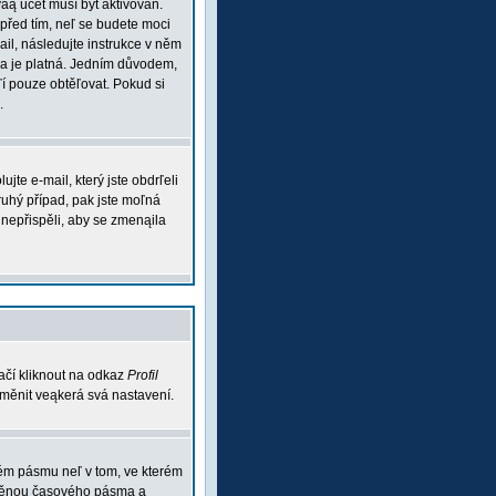
váą účet musí být aktivován.
 před tím, neľ se budete moci
mail, následujte instrukce v něm
esa je platná. Jedním důvodem,
aľí pouze obtěľovat. Pokud si
.
te e-mail, který jste obdrľeli
ruhý případ, pak jste moľná
m nepřispěli, aby se zmenąila
ačí kliknout na odkaz
Profil
 změnit veąkerá svá nastavení.
vém pásmu neľ v tom, ve kterém
 změnou časového pásma a