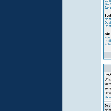
Co j
Jak 
Jak 
Sou
Nemů
Dost
Dost
Zále
Kdo 
Proč
Koho
Proč
Uľ j
tako
se re
Obvy
Návr
Je v
Nemu