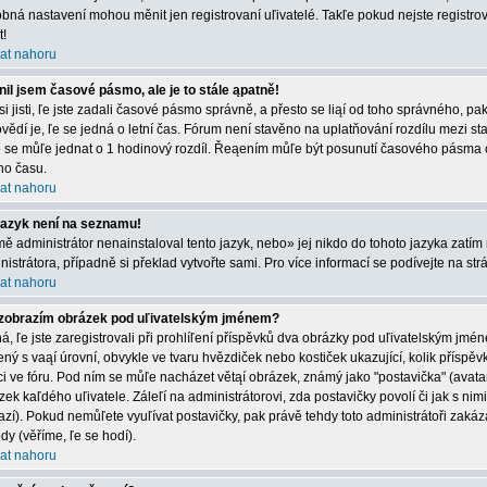
bná nastavení mohou měnit jen registrovaní uľivatelé. Takľe pokud nejste registrová
t!
at nahoru
il jsem časové pásmo, ale je to stále ąpatně!
 si jisti, ľe jste zadali časové pásmo správně, a přesto se liąí od toho správného, 
vědí je, ľe se jedná o letní čas. Fórum není stavěno na uplatňování rozdílu mezi s
e se můľe jednat o 1 hodinový rozdíl. Řeąením můľe být posunutí časového pásma 
ího času.
at nahoru
jazyk není na seznamu!
mě administrátor nenainstaloval tento jazyk, nebo» jej nikdo do tohoto jazyka zatím 
nistrátora, případně si překlad vytvořte sami. Pro více informací se podívejte na st
at nahoru
zobrazím obrázek pod uľivatelským jménem?
á, ľe jste zaregistrovali při prohlíľení příspěvků dva obrázky pod uľivatelským jmé
ený s vaąí úrovní, obvykle ve tvaru hvězdiček nebo kostiček ukazující, kolik příspěvků
ci ve fóru. Pod ním se můľe nacházet větąí obrázek, známý jako "postavička" (avatar)
zek kaľdého uľivatele. Záleľí na administrátorovi, zda postavičky povolí či jak s nim
azí). Pokud nemůľete vyuľívat postavičky, pak právě tehdy toto administrátoři zakáza
dy (věříme, ľe se hodí).
at nahoru