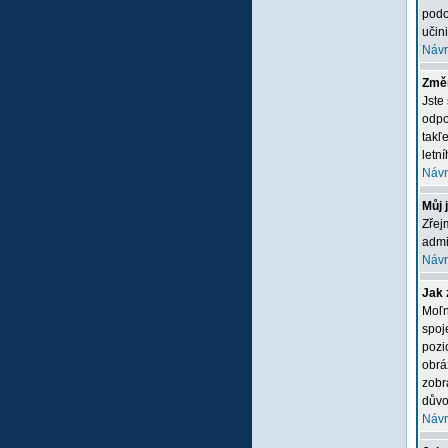
podo
učini
Návr
Změn
Jste
odpo
takľ
letn
Návr
Můj 
Zřej
admi
Návr
Jak 
Moľn
spoj
pozi
obrá
zobr
důvo
Návr