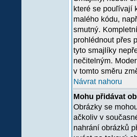
které se pouľívají 
malého kódu, např
smutný. Kompletní
prohlédnout přes p
tyto smajlíky nepř
nečitelným. Moder
v tomto směru změ
Návrat nahoru
Mohu přidávat o
Obrázky se mohou 
ačkoliv v současn
nahrání obrázků p