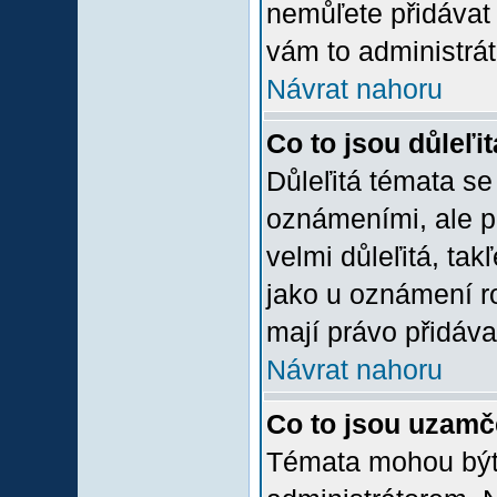
nemůľete přidávat 
vám to administrát
Návrat nahoru
Co to jsou důleľi
Důleľitá témata se
oznámeními, ale p
velmi důleľitá, tak
jako u oznámení ro
mají právo přidáva
Návrat nahoru
Co to jsou uzamč
Témata mohou bý