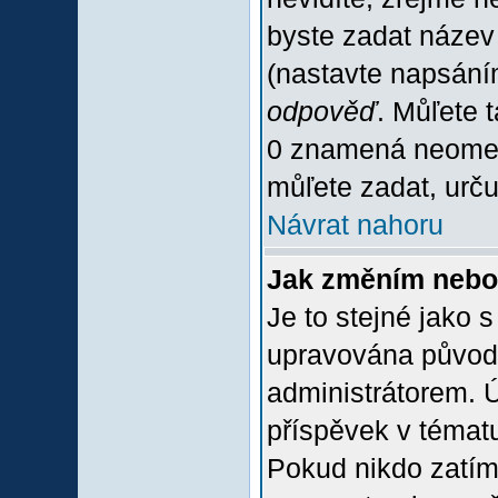
byste zadat název
(nastavte napsání
odpověď
. Můľete 
0 znamená neomez
můľete zadat, urču
Návrat nahoru
Jak změním nebo
Je to stejné jako 
upravována původ
administrátorem. Ú
příspěvek v tématu
Pokud nikdo zatím