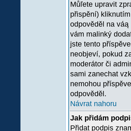
Můľete upravit zp
přispění) kliknutím
odpověděl na váą p
vám malinký dodate
jste tento příspěv
neobjeví, pokud z
moderátor či admini
sami zanechat vzka
nemohou příspěvek
odpověděl.
Návrat nahoru
Jak přidám podp
Přidat podpis znam