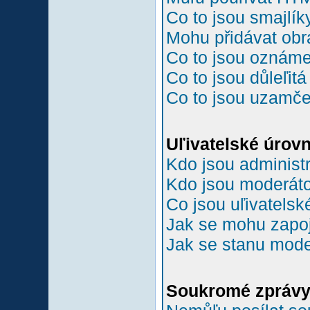
Co to jsou smajlík
Mohu přidávat ob
Co to jsou oznám
Co to jsou důleľit
Co to jsou uzamč
Uľivatelské úrov
Kdo jsou administr
Kdo jsou moderáto
Co jsou uľivatelsk
Jak se mohu zapoji
Jak se stanu mode
Soukromé zpráv