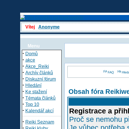
Vítej
Anonyme
Menu
·
Domů
·
akce
·
Akce_Reiki
·
Archív článků
FAQ
Hled
·
Diskuzní fórum
·
Hledání
Obsah fóra Reikiw
·
Ke stažení
·
Témata článků
·
Top 10
Registrace a přih
·
Kalendář akcí
Proč se nemohu př
·
Reiki Seznam
Je vůbec potřeba s
·
Reiki kluby