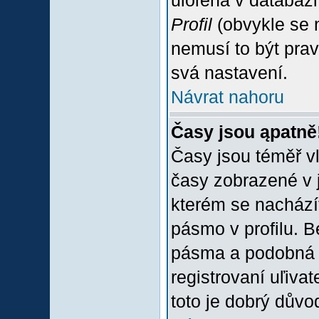
uloľena v databázi
Profil
(obvykle se n
nemusí to být prav
svá nastavení.
Návrat nahoru
Časy jsou ąpatně
Časy jsou téměř vľ
časy zobrazené v 
kterém se nacházít
pásmo v profilu. 
pásma a podobná 
registrovaní uľivat
toto je dobrý důvod