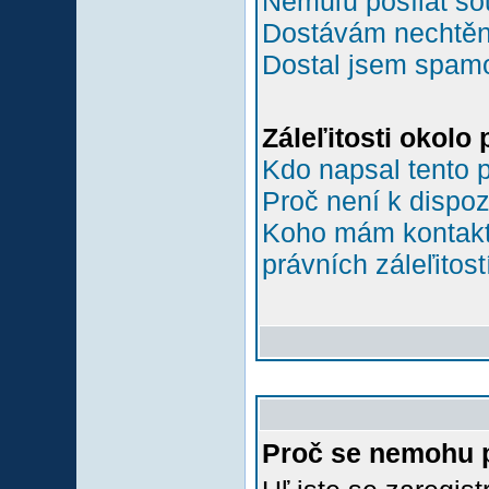
Nemůľu posílat so
Dostávám nechtěn
Dostal jsem spamov
Záleľitosti okolo
Kdo napsal tento 
Proč není k dispoz
Koho mám kontakto
právních záleľitost
Proč se nemohu p