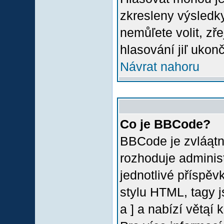
zkresleny výsledky
nemůľete volit, z
hlasování jiľ ukon
Návrat nahoru
Co je BBCode?
BBCode je zvláątn
rozhoduje administ
jednotlivé příspě
stylu HTML, tagy 
a ] a nabízí větąí 