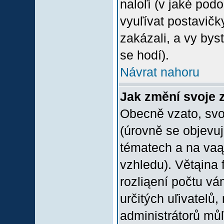
naloľí (v jaké pod
vyuľívat postavičk
zakázali, a vy bys
se hodí).
Návrat nahoru
Jak změní svoje 
Obecně vzato, svo
(úrovně se objevu
tématech a na vaąe
vzhledu). Větąina 
rozliąení počtu vá
určitých uľivatelů
administrátorů můľ