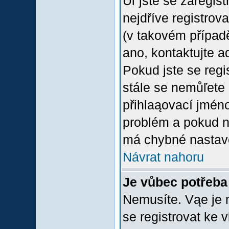
Uľ jste se zaregis
nejdříve registrov
(v takovém případ
ano, kontaktujte a
Pokud jste se regis
stále se nemůľete p
přihlaąovací jméno
problém a pokud ne
má chybné nastave
Návrat nahoru
Je vůbec potřeba 
Nemusíte. Vąe je n
se registrovat ke 