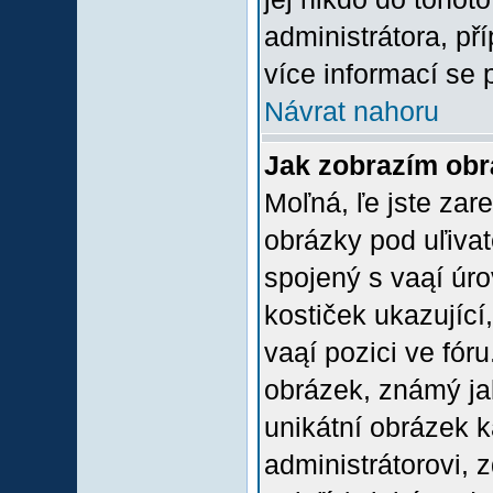
administrátora, př
více informací se 
Návrat nahoru
Jak zobrazím ob
Moľná, ľe jste zare
obrázky pod uľiva
spojený s vaąí úro
kostiček ukazující,
vaąí pozici ve fór
obrázek, známý jak
unikátní obrázek k
administrátorovi, z