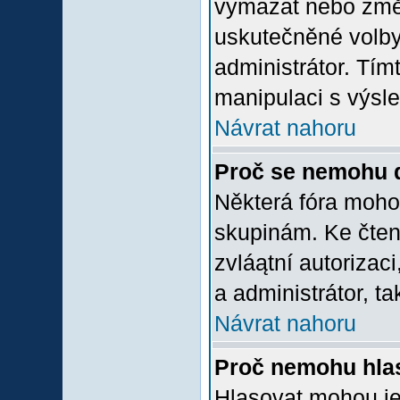
vymazat nebo změni
uskutečněné volby 
administrátor. Tím
manipulaci s výsl
Návrat nahoru
Proč se nemohu d
Některá fóra moho
skupinám. Ke čtení,
zvláątní autorizac
a administrátor, ta
Návrat nahoru
Proč nemohu hlas
Hlasovat mohou jen