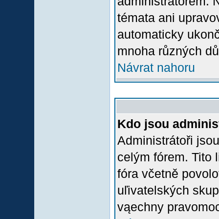
administrátorem.
témata ani upravov
automaticky ukon
mnoha různých dů
Návrat nahoru
Kdo jsou adminis
Administrátoři jso
celým fórem. Tito
fóra včetně povolo
uľivatelských skup
vąechny pravomoci