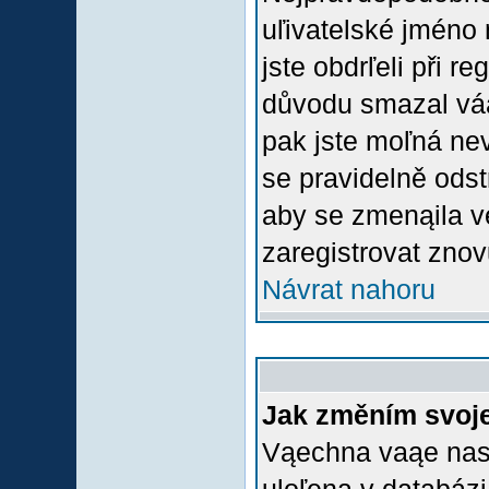
uľivatelské jméno 
jste obdrľeli při r
důvodu smazal váą 
pak jste moľná nevl
se pravidelně odstr
aby se zmenąila v
zaregistrovat znov
Návrat nahoru
Jak změním svoje
Vąechna vaąe nasta