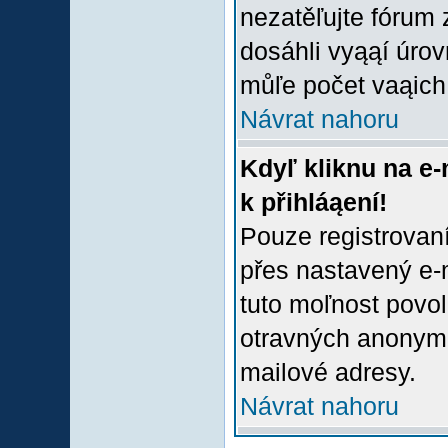
nezatěľujte fórum
dosáhli vyąąí úro
můľe počet vaąich 
Návrat nahoru
Kdyľ kliknu na e-
k přihláąení!
Pouze registrovaní
přes nastavený e-m
tuto moľnost povol
otravných anonymní
mailové adresy.
Návrat nahoru