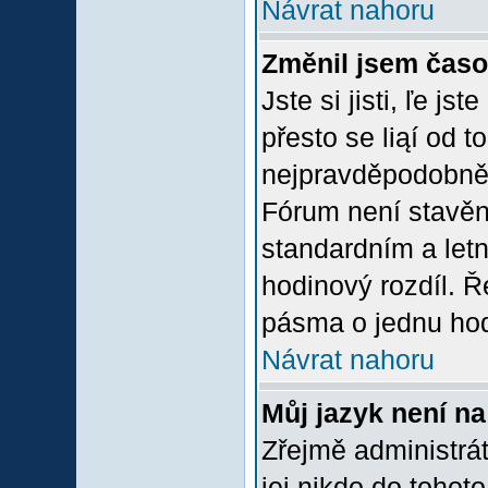
Návrat nahoru
Změnil jsem časov
Jste si jisti, ľe j
přesto se liąí od 
nejpravděpodobněją
Fórum není stavěn
standardním a let
hodinový rozdíl. 
pásma o jednu hod
Návrat nahoru
Můj jazyk není n
Zřejmě administrát
jej nikdo do tohoto