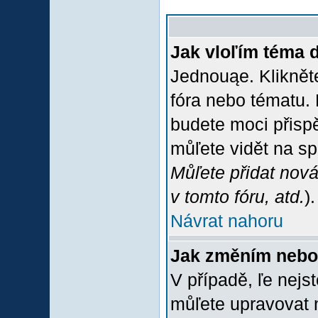
Jak vloľím téma 
Jednouąe. Klikněte
fóra nebo tématu. 
budete moci přispě
můľete vidět na sp
Můľete přidat nová
v tomto fóru, atd.
).
Návrat nahoru
Jak změním nebo
V případě, ľe nejs
můľete upravovat 