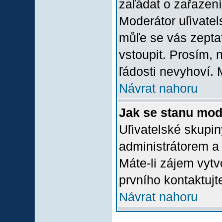
zaľádat o zařazení 
Moderátor uľivatel
můľe se vás zepta
vstoupit. Prosím,
ľádosti nevyhoví. 
Návrat nahoru
Jak se stanu mod
Uľivatelské skupi
administrátorem a
Máte-li zájem vytv
prvního kontaktuj
Návrat nahoru