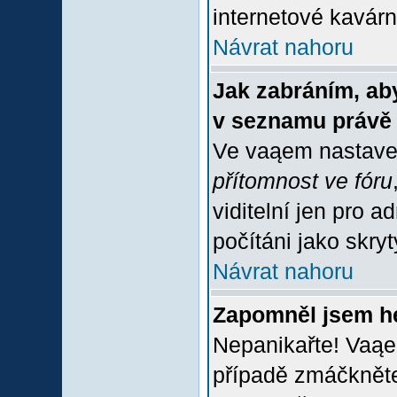
internetové kavárně
Návrat nahoru
Jak zabráním, aby
v seznamu právě
Ve vaąem nastave
přítomnost ve fóru
viditelní jen pro 
počítáni jako skrytý
Návrat nahoru
Zapomněl jsem h
Nepanikařte! Vaąe
případě zmáčkněte 