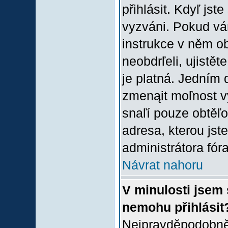
přihlásit. Kdyľ jste
vyzváni. Pokud vám
instrukce v něm ob
neobdrľeli, ujistě
je platná. Jedním 
zmenąit moľnost 
snaľí pouze obtěľov
adresa, kterou jste
administrátora fóra
Návrat nahoru
V minulosti jsem 
nemohu přihlásit
Nejpravděpodobněj