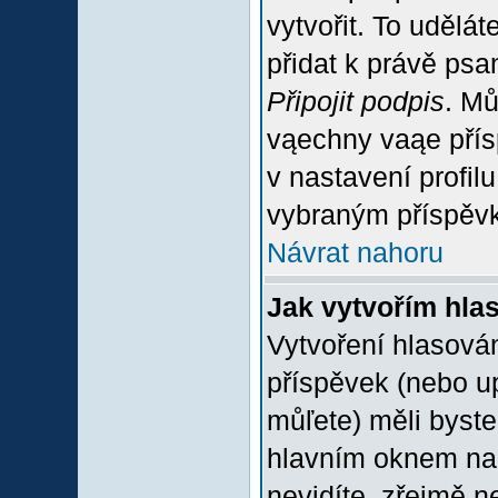
vytvořit. To udělá
přidat k právě ps
Připojit podpis
. Mů
vąechny vaąe přís
v nastavení profil
vybraným příspěvk
Návrat nahoru
Jak vytvořím hla
Vytvoření hlasován
příspěvek (nebo u
můľete) měli byste
hlavním oknem na 
nevidíte, zřejmě n