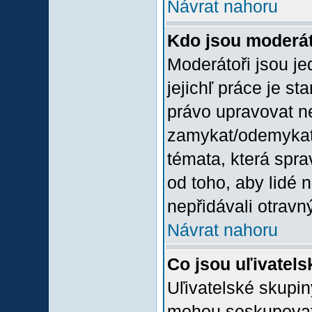
Návrat nahoru
Kdo jsou moderát
Moderátoři jsou jed
jejichľ práce je st
právo upravovat n
zamykat/odemykat,
témata, která spra
od toho, aby lidé 
nepřidávali otravný
Návrat nahoru
Co jsou uľivatel
Uľivatelské skupin
mohou seskupovat u