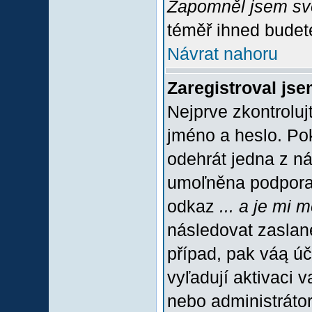
Zapomněl jsem sv
téměř ihned budete
Návrat nahoru
Zaregistroval jse
Nejprve zkontroluj
jméno a heslo. Po
odehrát jedna z ná
umoľněna podpora C
odkaz
... a je mi 
následovat zaslané
případ, pak váą úč
vyľadují aktivaci 
nebo administráto