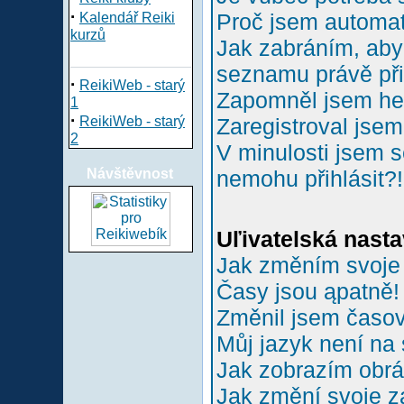
·
Proč jsem automa
Kalendář Reiki
kurzů
Jak zabráním, aby 
seznamu právě př
·
ReikiWeb - starý
Zapomněl jsem he
1
·
ReikiWeb - starý
Zaregistroval jsem
2
V minulosti jsem s
Návštěvnost
nemohu přihlásit?!
Uľivatelská nasta
Jak změním svoje
Časy jsou ąpatně!
Změnil jsem časové
Můj jazyk není na
Jak zobrazím obr
Jak změní svoje z