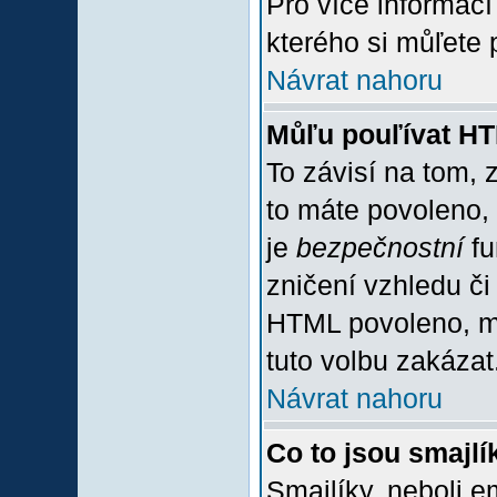
Pro více informac
kterého si můľete 
Návrat nahoru
Můľu pouľívat H
To závisí na tom, 
to máte povoleno, z
je
bezpečnostní
fu
zničení vzhledu či
HTML povoleno, mů
tuto volbu zakázat
Návrat nahoru
Co to jsou smajlí
Smajlíky, neboli e