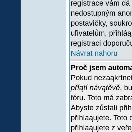
registrace vám dá 
nedostupným anon
postavičky, soukro
uľivatelům, přihlá
registraci doporuč
Návrat nahoru
Proč jsem automa
Pokud nezaąkrtnet
příątí návątěvě
, b
fóru. Toto má zabr
Abyste zůstali přih
přihlaąujete. Tot
přihlaąujete z veř