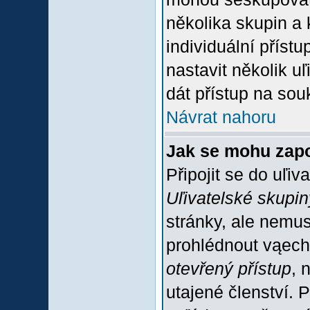
několika skupin a
individuální příst
nastavit několik u
dát přístup na sou
Návrat nahoru
Jak se mohu zapo
Připojit se do uľiv
Uľivatelské skupin
stránky, ale nemus
prohlédnout vąech
otevřený přístup
, 
utajené členství. 