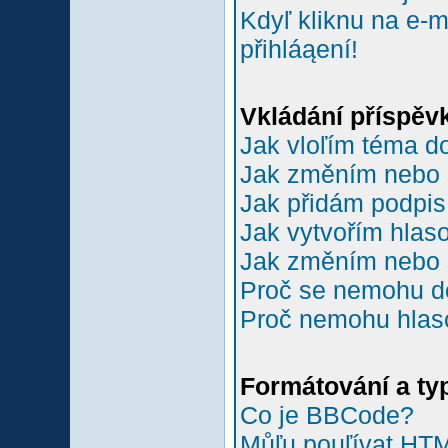
Kdyľ kliknu na e-m
přihláąení!
Vkládání příspěv
Jak vloľím téma do
Jak změním nebo 
Jak přidám podpi
Jak vytvořím hlas
Jak změním nebo 
Proč se nemohu do
Proč nemohu hlas
Formátování a ty
Co je BBCode?
Můľu pouľívat HT