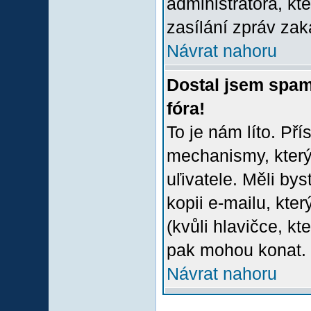
administrátora, kt
zasílání zpráv zak
Návrat nahoru
Dostal jsem spam
fóra!
To je nám líto. Př
mechanismy, který
uľivatele. Měli bys
kopii e-mailu, který
(kvůli hlavičce, k
pak mohou konat.
Návrat nahoru