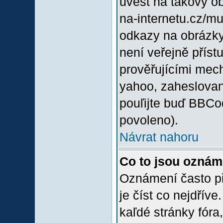
uvést na takový o
na-internetu.cz/m
odkazy na obrázky
není veřejně příst
prověřujícími mec
yahoo, zaheslovan
pouľijte buď BBCod
povoleno).
Návrat nahoru
Co to jsou oznám
Oznámení často při
je číst co nejdřív
kaľdé stránky fóra