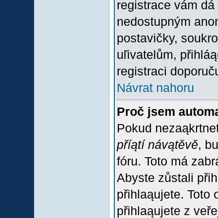
registrace vám dá 
nedostupným anon
postavičky, soukro
uľivatelům, přihlá
registraci doporuč
Návrat nahoru
Proč jsem automa
Pokud nezaąkrtnet
příątí návątěvě
, b
fóru. Toto má zabr
Abyste zůstali přih
přihlaąujete. Tot
přihlaąujete z veř