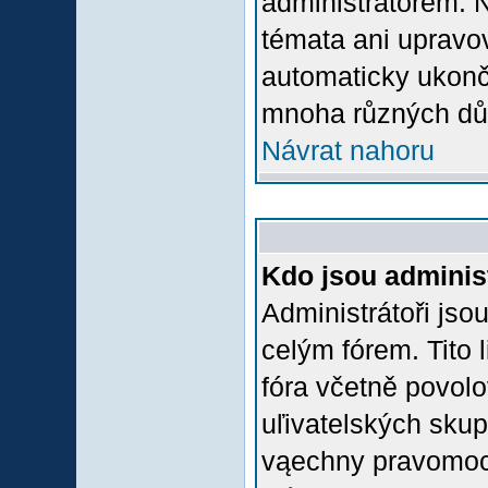
administrátorem.
témata ani upravov
automaticky ukon
mnoha různých dů
Návrat nahoru
Kdo jsou adminis
Administrátoři jso
celým fórem. Tito
fóra včetně povolo
uľivatelských skup
vąechny pravomoci