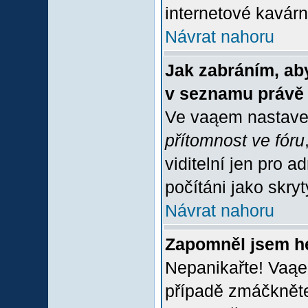
internetové kavárně
Návrat nahoru
Jak zabráním, aby
v seznamu právě
Ve vaąem nastave
přítomnost ve fóru
viditelní jen pro 
počítáni jako skrytý
Návrat nahoru
Zapomněl jsem h
Nepanikařte! Vaąe
případě zmáčkněte 