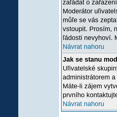
zaľádat o zařazení 
Moderátor uľivatel
můľe se vás zepta
vstoupit. Prosím,
ľádosti nevyhoví. 
Návrat nahoru
Jak se stanu mod
Uľivatelské skupi
administrátorem a
Máte-li zájem vytv
prvního kontaktuj
Návrat nahoru