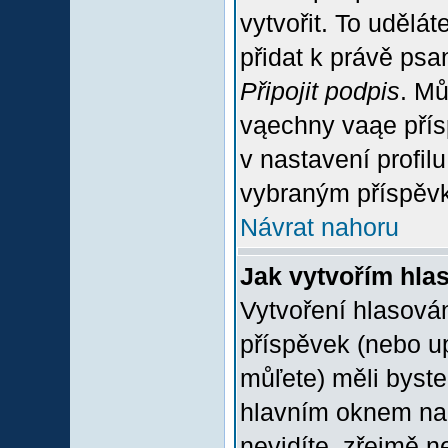
vytvořit. To udělá
přidat k právě ps
Připojit podpis
. Mů
vąechny vaąe přís
v nastavení profil
vybraným příspěvk
Návrat nahoru
Jak vytvořím hla
Vytvoření hlasován
příspěvek (nebo u
můľete) měli byste
hlavním oknem na 
nevidíte, zřejmě n