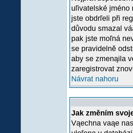
uľivatelské jméno 
jste obdrľeli při r
důvodu smazal váą 
pak jste moľná nevl
se pravidelně odstr
aby se zmenąila v
zaregistrovat znov
Návrat nahoru
Jak změním svoje
Vąechna vaąe nasta