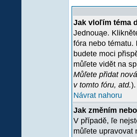
Jak vloľím téma 
Jednouąe. Klikněte
fóra nebo tématu. 
budete moci přispě
můľete vidět na sp
Můľete přidat nová
v tomto fóru, atd.
).
Návrat nahoru
Jak změním nebo
V případě, ľe nejs
můľete upravovat 