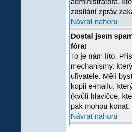
administrátora, kt
zasílání zpráv zak
Návrat nahoru
Dostal jsem spam
fóra!
To je nám líto. Př
mechanismy, který
uľivatele. Měli bys
kopii e-mailu, který
(kvůli hlavičce, k
pak mohou konat.
Návrat nahoru