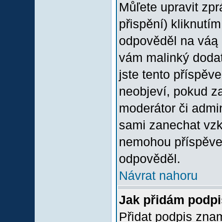
Můľete upravit zp
přispění) kliknutím
odpověděl na váą p
vám malinký dodate
jste tento příspěv
neobjeví, pokud z
moderátor či admini
sami zanechat vzka
nemohou příspěvek
odpověděl.
Návrat nahoru
Jak přidám podp
Přidat podpis znam