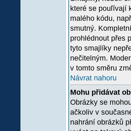
které se pouľívají 
malého kódu, např
smutný. Kompletní
prohlédnout přes p
tyto smajlíky nepř
nečitelným. Moder
v tomto směru změ
Návrat nahoru
Mohu přidávat o
Obrázky se mohou 
ačkoliv v současn
nahrání obrázků p