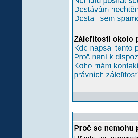
Nemůľu posílat so
Dostávám nechtěn
Dostal jsem spamov
Záleľitosti okolo
Kdo napsal tento 
Proč není k dispoz
Koho mám kontakto
právních záleľitost
Proč se nemohu p