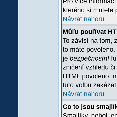
Pro více informac
kterého si můľete 
Návrat nahoru
Můľu pouľívat H
To závisí na tom, 
to máte povoleno, z
je
bezpečnostní
fu
zničení vzhledu či
HTML povoleno, mů
tuto volbu zakázat
Návrat nahoru
Co to jsou smajlí
Smajlíky, neboli e