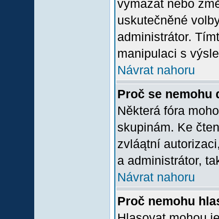
vymazat nebo změni
uskutečněné volby 
administrátor. Tím
manipulaci s výsl
Návrat nahoru
Proč se nemohu d
Některá fóra moho
skupinám. Ke čtení,
zvláątní autorizac
a administrátor, ta
Návrat nahoru
Proč nemohu hlas
Hlasovat mohou jen