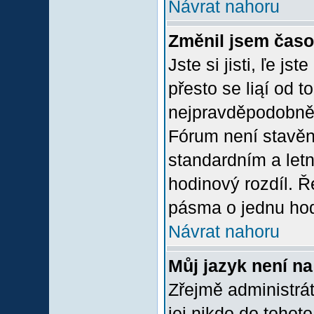
Návrat nahoru
Změnil jsem časov
Jste si jisti, ľe j
přesto se liąí od 
nejpravděpodobněją
Fórum není stavěn
standardním a let
hodinový rozdíl. 
pásma o jednu hod
Návrat nahoru
Můj jazyk není n
Zřejmě administrát
jej nikdo do tohoto