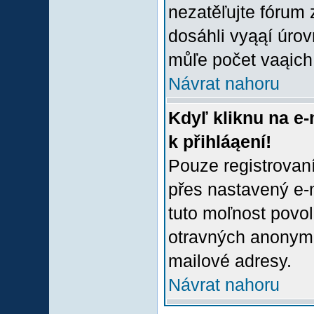
nezatěľujte fórum
dosáhli vyąąí úro
můľe počet vaąich 
Návrat nahoru
Kdyľ kliknu na e-
k přihláąení!
Pouze registrovaní
přes nastavený e-m
tuto moľnost povol
otravných anonymní
mailové adresy.
Návrat nahoru