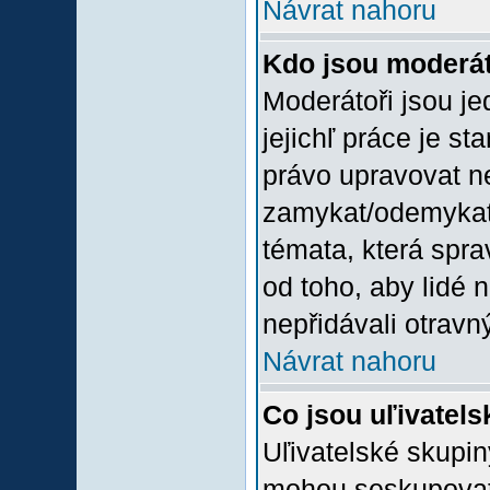
Návrat nahoru
Kdo jsou moderát
Moderátoři jsou jed
jejichľ práce je st
právo upravovat n
zamykat/odemykat,
témata, která spra
od toho, aby lidé 
nepřidávali otravný
Návrat nahoru
Co jsou uľivatel
Uľivatelské skupin
mohou seskupovat u