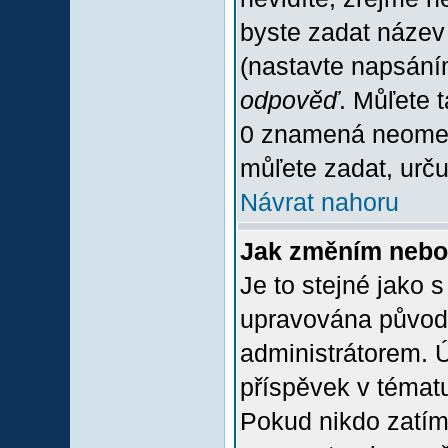
byste zadat název
(nastavte napsání
odpověď
. Můľete 
0 znamená neomez
můľete zadat, urču
Návrat nahoru
Jak změním nebo
Je to stejné jako 
upravována původ
administrátorem. Ú
příspěvek v tématu
Pokud nikdo zatím