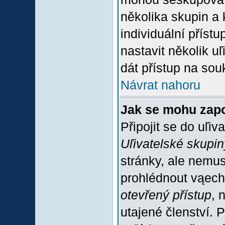
několika skupin a
individuální příst
nastavit několik u
dát přístup na sou
Návrat nahoru
Jak se mohu zapo
Připojit se do uľiv
Uľivatelské skupin
stránky, ale nemus
prohlédnout vąech
otevřený přístup
, 
utajené členství. 