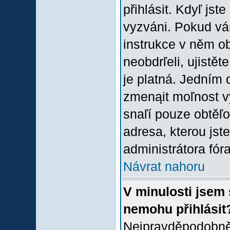
přihlásit. Kdyľ jste
vyzváni. Pokud vám
instrukce v něm ob
neobdrľeli, ujistě
je platná. Jedním 
zmenąit moľnost 
snaľí pouze obtěľov
adresa, kterou jste
administrátora fóra
Návrat nahoru
V minulosti jsem 
nemohu přihlásit
Nejpravděpodobněj