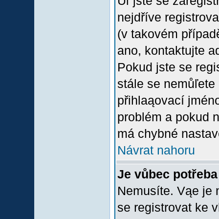
Uľ jste se zaregis
nejdříve registrov
(v takovém případ
ano, kontaktujte a
Pokud jste se regis
stále se nemůľete p
přihlaąovací jméno
problém a pokud ne
má chybné nastave
Návrat nahoru
Je vůbec potřeba 
Nemusíte. Vąe je n
se registrovat ke 