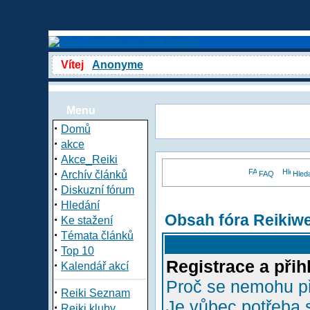
Vítej
Anonyme
Menu
·
Domů
·
akce
·
Akce_Reiki
·
Archív článků
FAQ
Hled
·
Diskuzní fórum
·
Hledání
Obsah fóra Reikiw
·
Ke stažení
·
Témata článků
·
Top 10
Registrace a přih
·
Kalendář akcí
Proč se nemohu př
·
Reiki Seznam
Je vůbec potřeba s
·
Reiki kluby