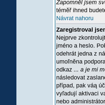
Zapomněl jsem sv
téměř ihned budete
Návrat nahoru
Zaregistroval jse
Nejprve zkontroluj
jméno a heslo. Po
odehrát jedna z ná
umoľněna podpora C
odkaz
... a je mi 
následovat zaslané
případ, pak váą úč
vyľadují aktivaci 
nebo administráto