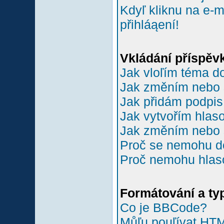
Kdyľ kliknu na e-m
přihláąení!
Vkládání příspěv
Jak vloľím téma do
Jak změním nebo 
Jak přidám podpi
Jak vytvořím hlas
Jak změním nebo 
Proč se nemohu do
Proč nemohu hlas
Formátování a ty
Co je BBCode?
Můľu pouľívat HT