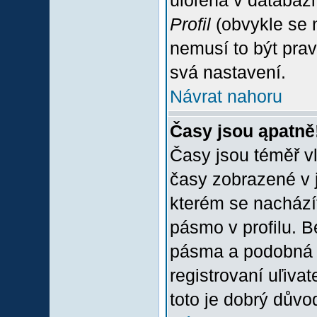
uloľena v databázi
Profil
(obvykle se n
nemusí to být prav
svá nastavení.
Návrat nahoru
Časy jsou ąpatně
Časy jsou téměř vľ
časy zobrazené v 
kterém se nacházít
pásmo v profilu. 
pásma a podobná 
registrovaní uľivat
toto je dobrý důvod