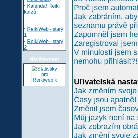
·
Proč jsem automa
Kalendář Reiki
kurzů
Jak zabráním, aby 
seznamu právě př
·
ReikiWeb - starý
Zapomněl jsem he
1
·
ReikiWeb - starý
Zaregistroval jsem
2
V minulosti jsem s
Návštěvnost
nemohu přihlásit?!
Uľivatelská nasta
Jak změním svoje
Časy jsou ąpatně!
Změnil jsem časové
Můj jazyk není na
Jak zobrazím obr
Jak změní svoje z