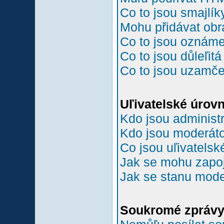
Co to jsou smajlík
Mohu přidávat ob
Co to jsou oznám
Co to jsou důleľit
Co to jsou uzamč
Uľivatelské úrov
Kdo jsou administr
Kdo jsou moderáto
Co jsou uľivatelsk
Jak se mohu zapoji
Jak se stanu mode
Soukromé zpráv