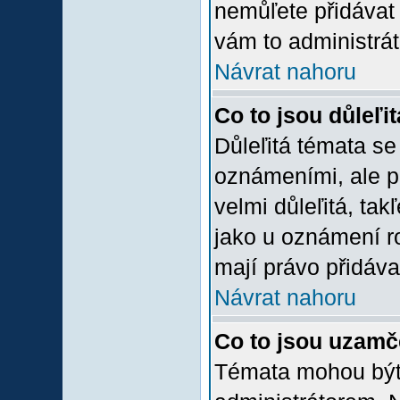
nemůľete přidávat 
vám to administrát
Návrat nahoru
Co to jsou důleľi
Důleľitá témata se
oznámeními, ale p
velmi důleľitá, tak
jako u oznámení ro
mají právo přidáva
Návrat nahoru
Co to jsou uzamč
Témata mohou bý