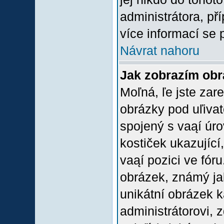
administrátora, př
více informací se 
Návrat nahoru
Jak zobrazím ob
Moľná, ľe jste zare
obrázky pod uľiva
spojený s vaąí úro
kostiček ukazující,
vaąí pozici ve fór
obrázek, známý jak
unikátní obrázek k
administrátorovi, z