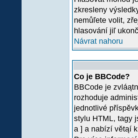
zkresleny výsledky
nemůľete volit, z
hlasování jiľ ukon
Návrat nahoru
Co je BBCode?
BBCode je zvláątn
rozhoduje administ
jednotlivé příspě
stylu HTML, tagy 
a ] a nabízí větąí 