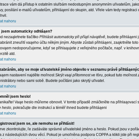
strace vám dá přístup k ostatním sluľbám nedostupným anonymním uľivatelům, jako
vy, posílání e-mailů uľivatelům, přihláąení do skupin, atd. Vřele vám tedy registrac
hvil.
at nahoru
 jsem automaticky odhláąen?
d nezaąkrtnete tlačítko
Přihlásit automaticky při příątí návątěvě
, budete přihláąeni 
abránit zneuľití vaąeho účtu někým jiným. Abyste zůstali přihláąeni, zaąkrtněte toto 
 ovąem nedoporučujeme, kdyľ se přihlaąujete z veřejného počítače, např. v knihovn
rzitě atd.
at nahoru
zabráním, aby se moje uľivatelské jméno objevilo v seznamu právě přihláąený
aąem nastavení najděte moľnost
Skrýt vaąi přítomnost ve fóru
, pokud tuto moľnost
nistrátory nebo sami sobě. Budete počítáni jako skrytý uľivatel.
at nahoru
mněl jsem heslo!
nikařte! Vaąe heslo můľeme obnovit. V tomto případě zmáčkněte na přihlaąovací st
e heslo
, pokračujte dle instrukcí a téměř ihned budete přihláąeni
at nahoru
gistroval jsem se, ale nemohu se přihlásit!
rve zkontrolujte, ľe zadáváte správné uľivatelské jméno a heslo. Pokud jsou v poř
a z následujících dvou věcí. Pokud je umoľněna podpora COPPA a klikli jste při reg