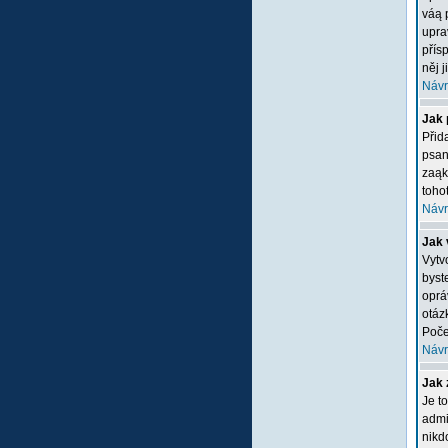
váą 
upra
přís
něj 
Návr
Jak 
Přid
psan
zaąk
tohot
Návr
Jak 
Vytv
byste
oprá
otáz
Poče
Návr
Jak 
Je t
admi
nikd