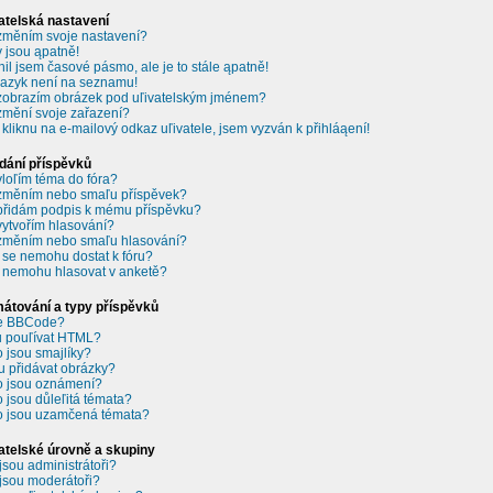
atelská nastavení
změním svoje nastavení?
 jsou ąpatně!
il jsem časové pásmo, ale je to stále ąpatně!
jazyk není na seznamu!
zobrazím obrázek pod uľivatelským jménem?
změní svoje zařazení?
 kliknu na e-mailový odkaz uľivatele, jsem vyzván k přihláąení!
dání příspěvků
vloľím téma do fóra?
změním nebo smaľu příspěvek?
přidám podpis k mému příspěvku?
vytvořím hlasování?
změním nebo smaľu hlasování?
 se nemohu dostat k fóru?
 nemohu hlasovat v anketě?
átování a typy příspěvků
je BBCode?
 pouľívat HTML?
o jsou smajlíky?
 přidávat obrázky?
o jsou oznámení?
o jsou důleľitá témata?
o jsou uzamčená témata?
atelské úrovně a skupiny
jsou administrátoři?
jsou moderátoři?