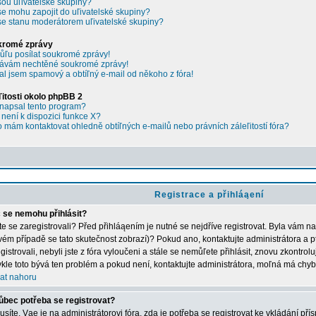
sou uľivatelské skupiny?
se mohu zapojit do uľivatelské skupiny?
se stanu moderátorem uľivatelské skupiny?
kromé zprávy
ľu posílat soukromé zprávy!
ávám nechtěné soukromé zprávy!
al jsem spamový a obtíľný e-mail od někoho z fóra!
ľitosti okolo phpBB 2
napsal tento program?
 není k dispozici funkce X?
 mám kontaktovat ohledně obtíľných e-mailů nebo právních záleľitostí fóra?
Registrace a přihláąení
 se nemohu přihlásit?
ste se zaregistrovali? Před přihláąením je nutné se nejdříve registrovat. Byla vám n
vém případě se tato skutečnost zobrazí)? Pokud ano, kontaktujte administrátora a p
gistrovali, nebyli jste z fóra vyloučeni a stále se nemůľete přihlásit, znovu zkontrol
kle toto bývá ten problém a pokud není, kontaktujte administrátora, moľná má chyb
at nahoru
ůbec potřeba se registrovat?
síte. Vąe je na administrátorovi fóra, zda je potřeba se registrovat ke vkládání př