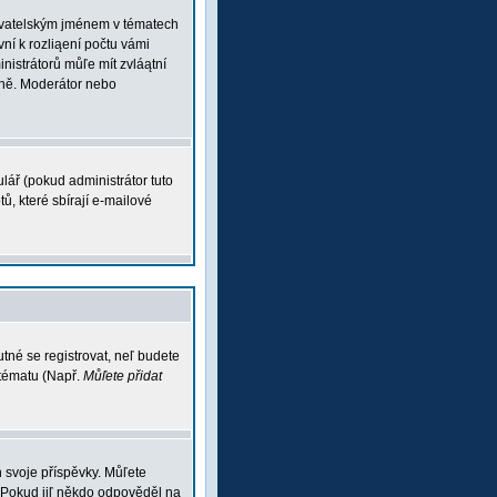
ľivatelským jménem v tématech
vní k rozliąení počtu vámi
inistrátorů můľe mít zvláątní
vně. Moderátor nebo
lář (pokud administrátor tuto
ů, které sbírají e-mailové
tné se registrovat, neľ budete
 tématu (Např.
Můľete přidat
 svoje příspěvky. Můľete
 Pokud jiľ někdo odpověděl na