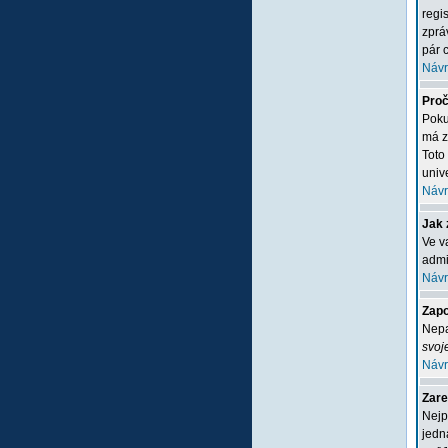
regi
zprá
pár c
Návr
Proč
Poku
má z
Toto
unive
Návr
Jak 
Ve v
admi
Návr
Zapo
Nepa
svoj
Návr
Zare
Nejp
jedn