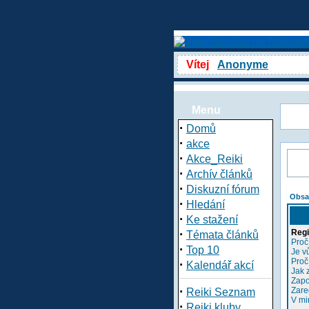
Vítej
Anonyme
Menu
·
Domů
·
akce
·
Akce_Reiki
·
Archív článků
·
Diskuzní fórum
Obsa
·
Hledání
·
Ke stažení
·
Regi
Témata článků
Proč
·
Top 10
Je v
Proč
·
Kalendář akcí
Jak 
Zapo
·
Zare
Reiki Seznam
V mi
·
Reiki kluby