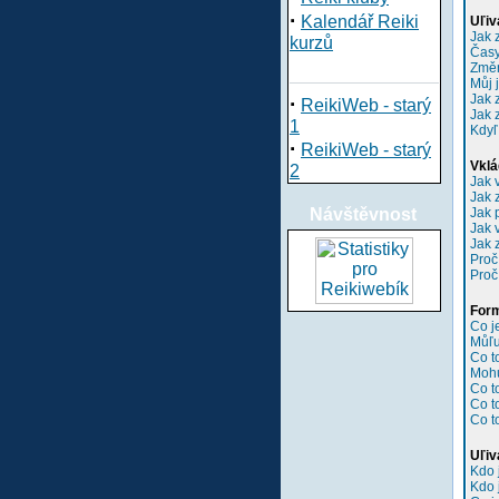
·
Kalendář Reiki
Uľiv
Jak 
kurzů
Časy
Změn
Můj 
Jak 
·
ReikiWeb - starý
Jak 
1
Kdyľ
·
ReikiWeb - starý
Vklá
2
Jak 
Jak 
Návštěvnost
Jak 
Jak 
Jak 
Proč
Proč
Form
Co 
Můľu
Co t
Mohu
Co t
Co t
Co t
Uľiv
Kdo 
Kdo 