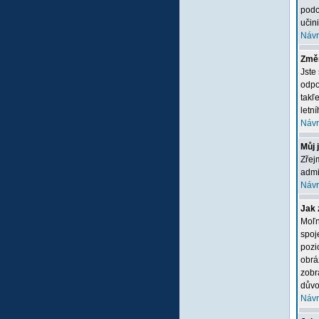
podo
učini
Návr
Změn
Jste
odpo
takľ
letn
Návr
Můj 
Zřej
admi
Návr
Jak 
Moľn
spoj
pozi
obrá
zobr
důvo
Návr