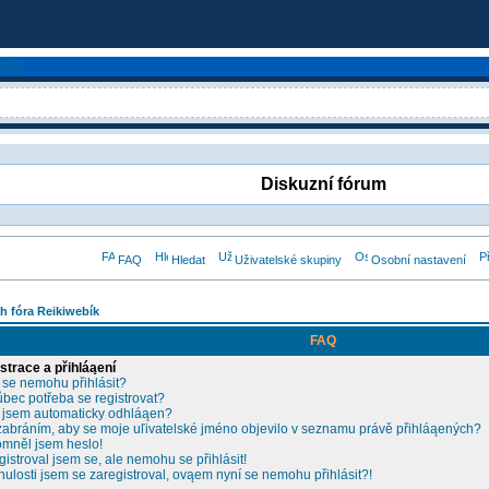
Diskuzní fórum
FAQ
Hledat
Uživatelské skupiny
Osobní nastavení
h fóra Reikiwebík
FAQ
strace a přihláąení
 se nemohu přihlásit?
ůbec potřeba se registrovat?
 jsem automaticky odhláąen?
zabráním, aby se moje uľivatelské jméno objevilo v seznamu právě přihláąených?
mněl jsem heslo!
gistroval jsem se, ale nemohu se přihlásit!
nulosti jsem se zaregistroval, ovąem nyní se nemohu přihlásit?!