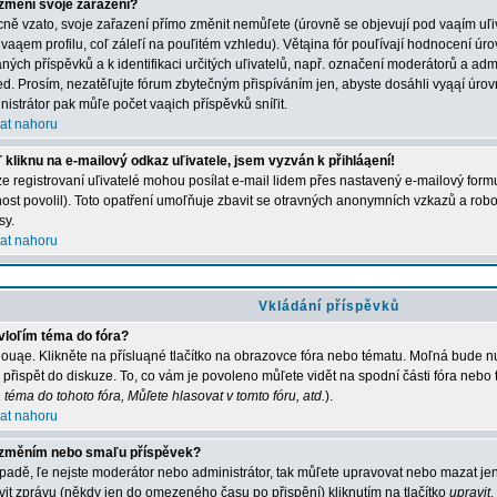
změní svoje zařazení?
ně vzato, svoje zařazení přímo změnit nemůľete (úrovně se objevují pod vaąím u
 vaąem profilu, coľ záleľí na pouľitém vzhledu). Větąina fór pouľívají hodnocení úro
aných příspěvků a k identifikaci určitých uľivatelů, např. označení moderátorů a adm
ed. Prosím, nezatěľujte fórum zbytečným přispíváním jen, abyste dosáhli vyąąí úro
nistrátor pak můľe počet vaąich příspěvků sníľit.
at nahoru
 kliknu na e-mailový odkaz uľivatele, jsem vyzván k přihláąení!
e registrovaní uľivatelé mohou posílat e-mail lidem přes nastavený e-mailový formu
ost povolil). Toto opatření umoľňuje zbavit se otravných anonymních vzkazů a robot
sy.
at nahoru
Vkládání příspěvků
vloľím téma do fóra?
ouąe. Klikněte na přísluąné tlačítko na obrazovce fóra nebo tématu. Moľná bude nu
 přispět do diskuze. To, co vám je povoleno můľete vidět na spodní části fóra nebo
 téma do tohoto fóra, Můľete hlasovat v tomto fóru, atd.
).
at nahoru
změním nebo smaľu příspěvek?
ípadě, ľe nejste moderátor nebo administrátor, tak můľete upravovat nebo mazat jen
vit zprávu (někdy jen do omezeného času po přispění) kliknutím na tlačítko
upravit
.