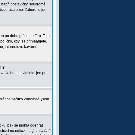
 např. postavičky, soukromé
i doporučujeme. Zabere to jen
jen po dobu práce na fóru. Toto
políčko, kdyľ se přihlaąujete.
ě, internetové kavárně,
ch?
zvolíte
budete viditelní jen pro
ránce tlačítko
Zapomněl jsem
ádku, pak se mohla odehrát
istraci na odkaz
... a je mi méně