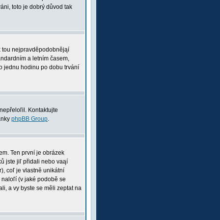
ni, toto je dobrý důvod tak
pak tou nejpravděpodobnějąí
tandardním a letním časem,
o jednu hodinu po dobu trvání
nepřeloľil. Kontaktujte
ránky
phpBB Group
.
nem. Ten první je obrázek
 jste jiľ přidali nebo vaąí
, coľ je vlastně unikátní
i naloľí (v jaké podobě se
li, a vy byste se měli zeptat na