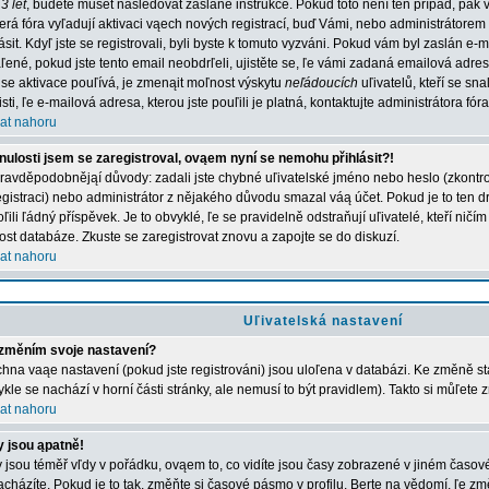
3 let
, budete muset následovat zaslané instrukce. Pokud toto není ten případ, pak 
erá fóra vyľadují aktivaci vąech nových registrací, buď Vámi, nebo administrátorem
lásit. Kdyľ jste se registrovali, byli byste k tomuto vyzváni. Pokud vám byl zaslán e-
ľené, pokud jste tento email neobdrľeli, ujistěte se, ľe vámi zadaná emailová adr
 se aktivace pouľívá, je zmenąit moľnost výskytu
neľádoucích
uľivatelů, kteří se sn
jisti, ľe e-mailová adresa, kterou jste pouľili je platná, kontaktujte administrátora fóra
at nahoru
nulosti jsem se zaregistroval, ovąem nyní se nemohu přihlásit?!
ravděpodobnějąí důvody: zadali jste chybné uľivatelské jméno nebo heslo (zkontroluj
registraci) nebo administrátor z nějakého důvodu smazal váą účet. Pokud je to ten d
ľili ľádný příspěvek. Je to obvyklé, ľe se pravidelně odstraňují uľivatelé, kteří ničí
kost databáze. Zkuste se zaregistrovat znovu a zapojte se do diskuzí.
at nahoru
Uľivatelská nastavení
změním svoje nastavení?
hna vaąe nastavení (pokud jste registrováni) jsou uloľena v databázi. Ke změně st
ykle se nachází v horní části stránky, ale nemusí to být pravidlem). Takto si můľete
at nahoru
 jsou ąpatně!
 jsou téměř vľdy v pořádku, ovąem to, co vidíte jsou časy zobrazené v jiném časo
acházíte. Pokud je to tak, změňte si časové pásmo v profilu. Berte na vědomí, ľe