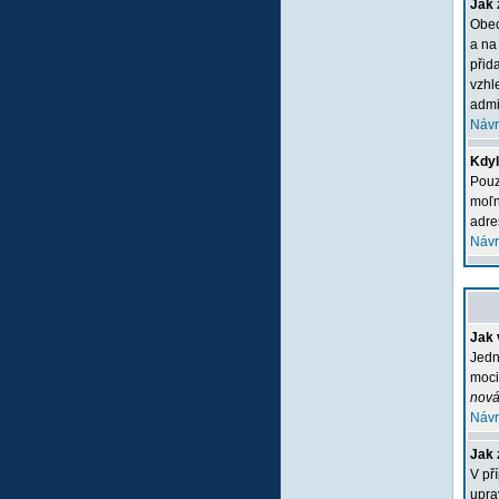
Jak 
Obec
a na
přid
vzhl
admi
Návr
Kdyľ
Pouz
moľn
adre
Návr
Jak 
Jedn
moci
nová
Návr
Jak 
V př
upra