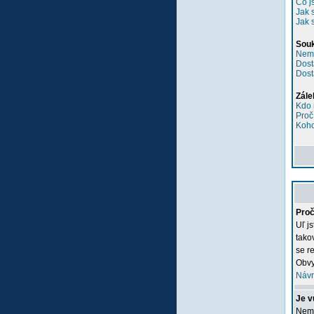
Co j
Jak 
Jak 
Sou
Nemů
Dost
Dost
Zále
Kdo 
Proč
Koho
Proč
Uľ j
tako
se re
Obvy
Návr
Je v
Nemu