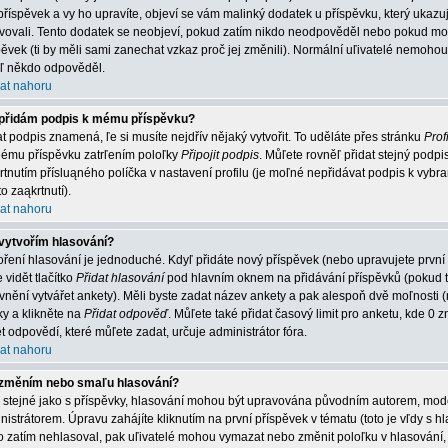
příspěvek a vy ho upravíte, objeví se vám malinký dodatek u příspěvku, který ukazuje
vovali. Tento dodatek se neobjeví, pokud zatím nikdo neodpověděl nebo pokud mode
pěvek (ti by měli sami zanechat vzkaz proč jej změnili). Normální uľivatelé nemoh
jiľ někdo odpověděl.
at nahoru
přidám podpis k mému příspěvku?
at podpis znamená, ľe si musíte nejdřív nějaký vytvořit. To uděláte přes stránku
Profi
ému příspěvku zatrľením poloľky
Připojit podpis
. Můľete rovněľ přidat stejný podp
rtnutím přísluąného políčka v nastavení profilu (je moľné nepřidávat podpis k vy
o zaąkrtnutí).
at nahoru
vytvořím hlasování?
oření hlasování je jednoduché. Kdyľ přidáte nový příspěvek (nebo upravujete první
 vidět tlačítko
Přidat hlasování
pod hlavním oknem na přidávání příspěvků (pokud t
vnění vytvářet ankety). Měli byste zadat název ankety a pak alespoň dvě moľnosti
ky a klikněte na
Přidat odpověď
. Můľete také přidat časový limit pro anketu, kde
t odpovědí, které můľete zadat, určuje administrátor fóra.
at nahoru
změním nebo smaľu hlasování?
o stejné jako s příspěvky, hlasování mohou být upravována původním autorem, mo
nistrátorem. Úpravu zahájíte kliknutím na první příspěvek v tématu (toto je vľdy s
o zatím nehlasoval, pak uľivatelé mohou vymazat nebo změnit poloľku v hlasování, 