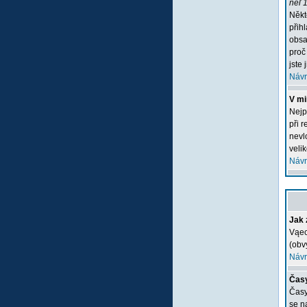
neľ 1
Někt
přih
obsa
proč
jste 
Návr
V mi
Nejp
při 
nevlo
veli
Návr
Jak 
Vąec
(obv
Návr
Časy
Časy
se n