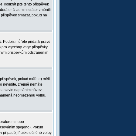
, kolikrát jste tento příspěvek
rátor či administrátor změnili
ou příspěvek smazat, pokud na
l
. Podpis můľete přidat k právě
is pro vąechny vaąe příspěvky
braným příspěvkům odstraněním
 příspěvek, pokud můľete) měli
o nevidíte, zřejmě nemáte
 (nastavte napsáním název
 0 znamená neomezenou volbu.
derátorem nebo
 hlasováním spojeno). Pokud
v případě jiľ uskutečněné volby