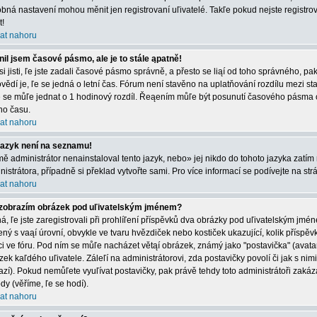
bná nastavení mohou měnit jen registrovaní uľivatelé. Takľe pokud nejste registrová
t!
at nahoru
il jsem časové pásmo, ale je to stále ąpatně!
 si jisti, ľe jste zadali časové pásmo správně, a přesto se liąí od toho správného, 
vědí je, ľe se jedná o letní čas. Fórum není stavěno na uplatňování rozdílu mezi s
e se můľe jednat o 1 hodinový rozdíl. Řeąením můľe být posunutí časového pásma 
ího času.
at nahoru
jazyk není na seznamu!
mě administrátor nenainstaloval tento jazyk, nebo» jej nikdo do tohoto jazyka zatím 
nistrátora, případně si překlad vytvořte sami. Pro více informací se podívejte na st
at nahoru
zobrazím obrázek pod uľivatelským jménem?
á, ľe jste zaregistrovali při prohlíľení příspěvků dva obrázky pod uľivatelským jmé
ený s vaąí úrovní, obvykle ve tvaru hvězdiček nebo kostiček ukazující, kolik příspěvků
ci ve fóru. Pod ním se můľe nacházet větąí obrázek, známý jako "postavička" (avatar)
zek kaľdého uľivatele. Záleľí na administrátorovi, zda postavičky povolí či jak s nim
azí). Pokud nemůľete vyuľívat postavičky, pak právě tehdy toto administrátoři zakáza
dy (věříme, ľe se hodí).
at nahoru