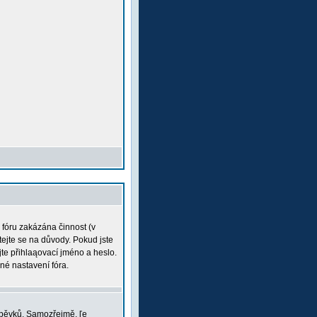
a fóru zakázána činnost (v
tejte se na důvody. Pokud jste
ujte přihlaąovací jméno a heslo.
né nastavení fóra.
íspěvků. Samozřejmě, ľe