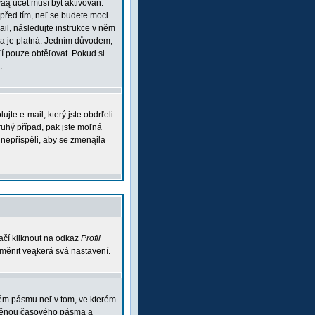
váą účet musí být aktivován.
 před tím, neľ se budete moci
mail, následujte instrukce v něm
esa je platná. Jedním důvodem,
aľí pouze obtěľovat. Pokud si
.
te e-mail, který jste obdrľeli
ruhý případ, pak jste moľná
m nepřispěli, aby se zmenąila
ačí kliknout na odkaz
Profil
 změnit veąkerá svá nastavení.
vém pásmu neľ v tom, ve kterém
 změnou časového pásma a