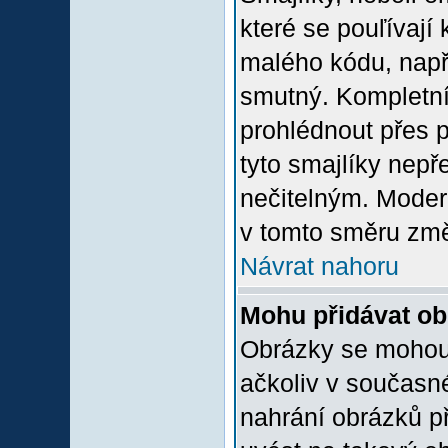
které se pouľívají 
malého kódu, např
smutný. Kompletní
prohlédnout přes p
tyto smajlíky nepř
nečitelným. Moder
v tomto směru změ
Návrat nahoru
Mohu přidávat o
Obrázky se mohou 
ačkoliv v současn
nahrání obrázků p