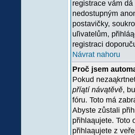
registrace vám dá 
nedostupným anon
postavičky, soukro
uľivatelům, přihlá
registraci doporuč
Návrat nahoru
Proč jsem automa
Pokud nezaąkrtnet
příątí návątěvě
, b
fóru. Toto má zabr
Abyste zůstali přih
přihlaąujete. Tot
přihlaąujete z veř