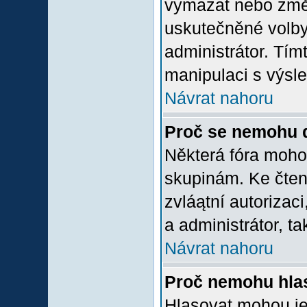
vymazat nebo změni
uskutečněné volby 
administrátor. Tím
manipulaci s výsl
Návrat nahoru
Proč se nemohu d
Některá fóra moho
skupinám. Ke čtení,
zvláątní autorizac
a administrátor, ta
Návrat nahoru
Proč nemohu hlas
Hlasovat mohou jen