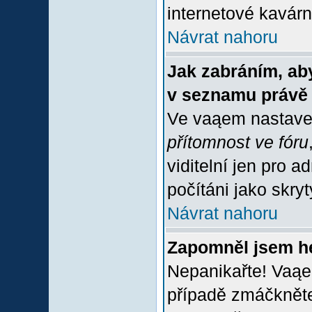
internetové kavárně
Návrat nahoru
Jak zabráním, aby
v seznamu právě
Ve vaąem nastave
přítomnost ve fóru
viditelní jen pro 
počítáni jako skrytý
Návrat nahoru
Zapomněl jsem h
Nepanikařte! Vaąe
případě zmáčkněte 