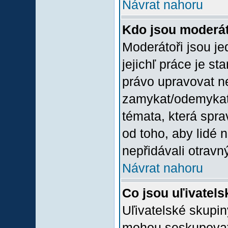
Návrat nahoru
Kdo jsou moderát
Moderátoři jsou jed
jejichľ práce je st
právo upravovat n
zamykat/odemykat,
témata, která spra
od toho, aby lidé 
nepřidávali otravný
Návrat nahoru
Co jsou uľivatel
Uľivatelské skupin
mohou seskupovat u