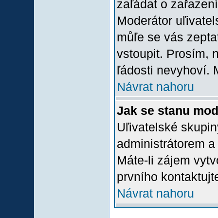
zaľádat o zařazení 
Moderátor uľivatel
můľe se vás zepta
vstoupit. Prosím,
ľádosti nevyhoví. 
Návrat nahoru
Jak se stanu mod
Uľivatelské skupi
administrátorem a
Máte-li zájem vytv
prvního kontaktuj
Návrat nahoru