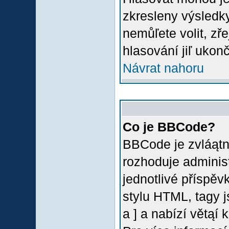
zkresleny výsledky
nemůľete volit, z
hlasování jiľ ukon
Návrat nahoru
Co je BBCode?
BBCode je zvláątn
rozhoduje administ
jednotlivé příspě
stylu HTML, tagy 
a ] a nabízí větąí 