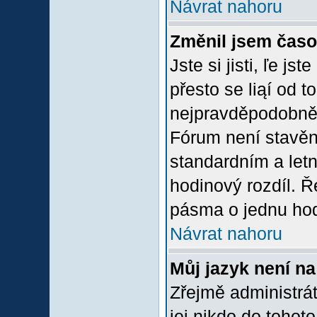
Návrat nahoru
Změnil jsem časov
Jste si jisti, ľe j
přesto se liąí od 
nejpravděpodobněją
Fórum není stavěn
standardním a let
hodinový rozdíl. 
pásma o jednu hod
Návrat nahoru
Můj jazyk není n
Zřejmě administrát
jej nikdo do tohoto