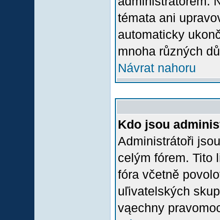
administrátorem.
témata ani upravov
automaticky ukon
mnoha různých dů
Návrat nahoru
Kdo jsou adminis
Administrátoři jso
celým fórem. Tito
fóra včetně povolo
uľivatelských skup
vąechny pravomoci