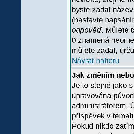
byste zadat název
(nastavte napsání
odpověď
. Můľete 
0 znamená neomez
můľete zadat, urču
Návrat nahoru
Jak změním nebo
Je to stejné jako 
upravována původ
administrátorem. Ú
příspěvek v tématu
Pokud nikdo zatím