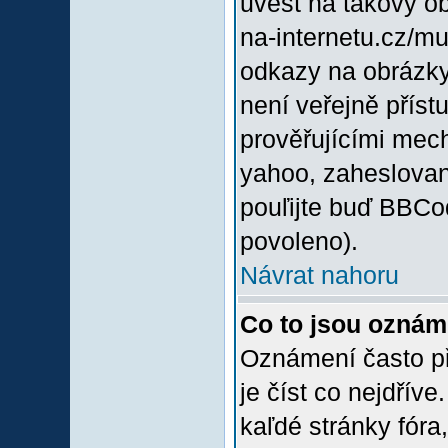
uvést na takový o
na-internetu.cz/m
odkazy na obrázky
není veřejně příst
prověřujícími mec
yahoo, zaheslovan
pouľijte buď BBCod
povoleno).
Návrat nahoru
Co to jsou oznám
Oznámení často při
je číst co nejdřív
kaľdé stránky fóra