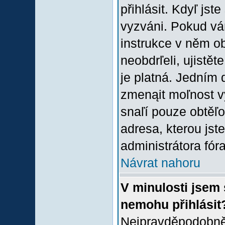
přihlásit. Kdyľ jste
vyzváni. Pokud vám
instrukce v něm ob
neobdrľeli, ujistě
je platná. Jedním 
zmenąit moľnost 
snaľí pouze obtěľov
adresa, kterou jste
administrátora fóra
Návrat nahoru
V minulosti jsem 
nemohu přihlásit
Nejpravděpodobněj