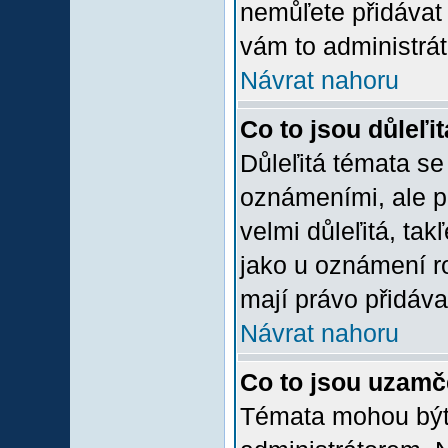
nemůľete přidávat 
vám to administrát
Návrat nahoru
Co to jsou důleľi
Důleľitá témata se
oznámeními, ale p
velmi důleľitá, tak
jako u oznámení ro
mají právo přidáva
Návrat nahoru
Co to jsou uzamč
Témata mohou bý