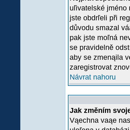
uľivatelské jméno 
jste obdrľeli při r
důvodu smazal váą 
pak jste moľná nevl
se pravidelně odstr
aby se zmenąila v
zaregistrovat znov
Návrat nahoru
Jak změním svoje
Vąechna vaąe nasta