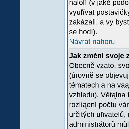
naloľí (v jaké pod
vyuľívat postavičk
zakázali, a vy bys
se hodí).
Návrat nahoru
Jak změní svoje 
Obecně vzato, svo
(úrovně se objevu
tématech a na vaąe
vzhledu). Větąina 
rozliąení počtu vá
určitých uľivatelů
administrátorů můľ