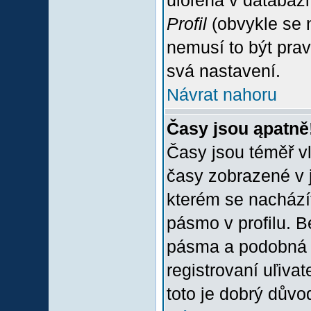
uloľena v databázi
Profil
(obvykle se n
nemusí to být prav
svá nastavení.
Návrat nahoru
Časy jsou ąpatně
Časy jsou téměř vľ
časy zobrazené v 
kterém se nacházít
pásmo v profilu. 
pásma a podobná 
registrovaní uľivat
toto je dobrý důvod