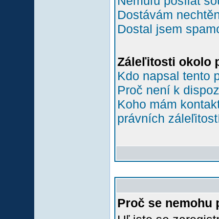
Nemůľu posílat so
Dostávám nechtěn
Dostal jsem spamov
Záleľitosti okolo
Kdo napsal tento 
Proč není k dispoz
Koho mám kontakto
právních záleľitost
Proč se nemohu p