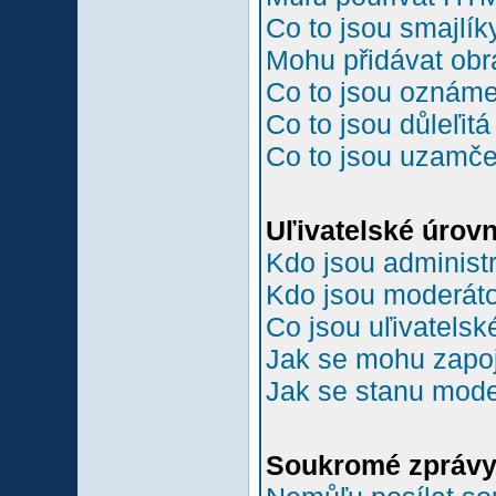
Co to jsou smajlík
Mohu přidávat ob
Co to jsou oznám
Co to jsou důleľit
Co to jsou uzamč
Uľivatelské úrov
Kdo jsou administr
Kdo jsou moderáto
Co jsou uľivatelsk
Jak se mohu zapoji
Jak se stanu mode
Soukromé zpráv