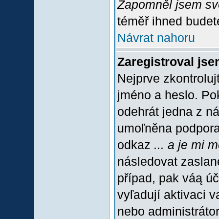
Zapomněl jsem sv
téměř ihned budete
Návrat nahoru
Zaregistroval jse
Nejprve zkontroluj
jméno a heslo. Po
odehrát jedna z ná
umoľněna podpora C
odkaz
... a je mi 
následovat zaslané
případ, pak váą úč
vyľadují aktivaci 
nebo administráto