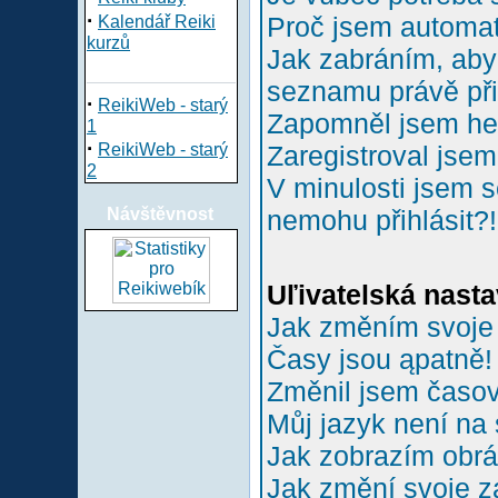
·
Proč jsem automa
Kalendář Reiki
kurzů
Jak zabráním, aby 
seznamu právě př
·
ReikiWeb - starý
Zapomněl jsem he
1
·
ReikiWeb - starý
Zaregistroval jsem
2
V minulosti jsem s
Návštěvnost
nemohu přihlásit?!
Uľivatelská nasta
Jak změním svoje
Časy jsou ąpatně!
Změnil jsem časové
Můj jazyk není na
Jak zobrazím obr
Jak změní svoje z