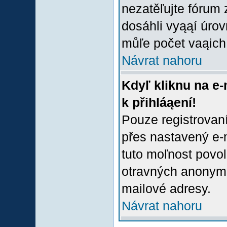
nezatěľujte fórum
dosáhli vyąąí úro
můľe počet vaąich 
Návrat nahoru
Kdyľ kliknu na e-
k přihláąení!
Pouze registrovaní
přes nastavený e-m
tuto moľnost povol
otravných anonymní
mailové adresy.
Návrat nahoru