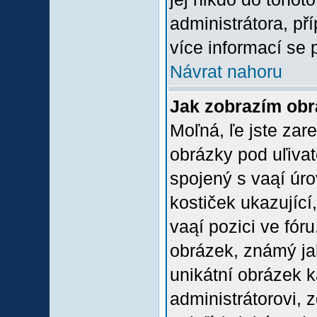
administrátora, př
více informací se 
Návrat nahoru
Jak zobrazím ob
Moľná, ľe jste zare
obrázky pod uľiva
spojený s vaąí úro
kostiček ukazující,
vaąí pozici ve fór
obrázek, známý jak
unikátní obrázek k
administrátorovi, z