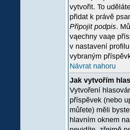
vytvořit. To udělá
přidat k právě ps
Připojit podpis
. Mů
vąechny vaąe přís
v nastavení profil
vybraným příspěvk
Návrat nahoru
Jak vytvořím hla
Vytvoření hlasován
příspěvek (nebo u
můľete) měli byste
hlavním oknem na 
nevidíte, zřejmě n