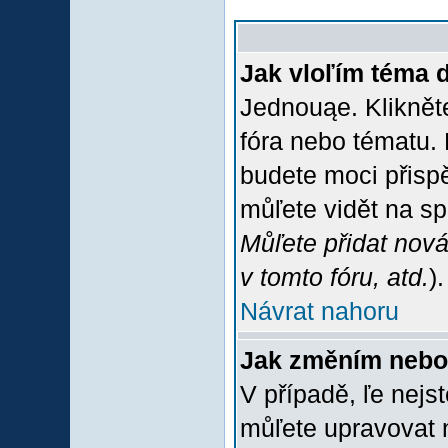
Jak vloľím téma 
Jednouąe. Klikněte
fóra nebo tématu. 
budete moci přispě
můľete vidět na sp
Můľete přidat nová
v tomto fóru, atd.
).
Návrat nahoru
Jak změním nebo
V případě, ľe nejs
můľete upravovat 