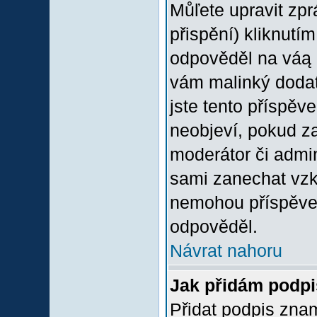
Můľete upravit zp
přispění) kliknutím
odpověděl na váą p
vám malinký dodate
jste tento příspěv
neobjeví, pokud z
moderátor či admini
sami zanechat vzka
nemohou příspěvek
odpověděl.
Návrat nahoru
Jak přidám podp
Přidat podpis znam