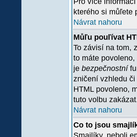
Pro více informac
kterého si můľete 
Návrat nahoru
Můľu pouľívat H
To závisí na tom, 
to máte povoleno, z
je
bezpečnostní
fu
zničení vzhledu či
HTML povoleno, mů
tuto volbu zakázat
Návrat nahoru
Co to jsou smajlí
Smajlíky, neboli e