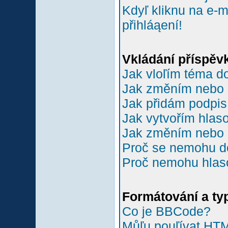
Kdyľ kliknu na e-m
přihláąení!
Vkládání příspěv
Jak vloľím téma do
Jak změním nebo 
Jak přidám podpi
Jak vytvořím hlas
Jak změním nebo 
Proč se nemohu do
Proč nemohu hlas
Formátování a ty
Co je BBCode?
Můľu pouľívat HT