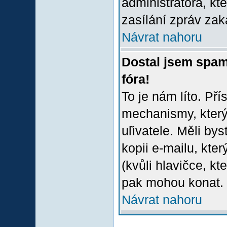
administrátora, kt
zasílání zpráv zak
Návrat nahoru
Dostal jsem spam
fóra!
To je nám líto. Př
mechanismy, který
uľivatele. Měli bys
kopii e-mailu, který
(kvůli hlavičce, k
pak mohou konat.
Návrat nahoru