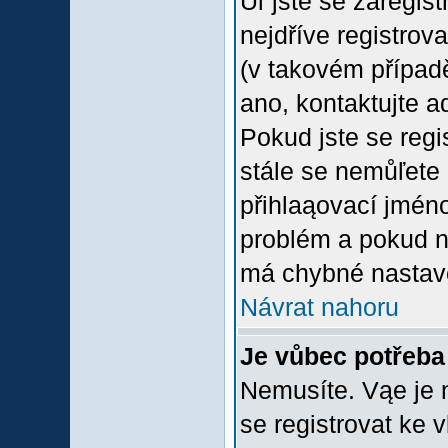
Uľ jste se zaregis
nejdříve registrov
(v takovém případ
ano, kontaktujte a
Pokud jste se regis
stále se nemůľete p
přihlaąovací jméno
problém a pokud ne
má chybné nastave
Návrat nahoru
Je vůbec potřeba 
Nemusíte. Vąe je n
se registrovat ke 