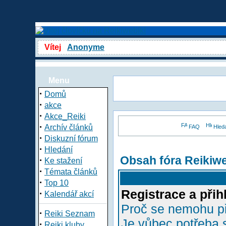
Vítej
Anonyme
Menu
·
Domů
·
akce
·
Akce_Reiki
·
Archív článků
FAQ
Hled
·
Diskuzní fórum
·
Hledání
Obsah fóra Reikiw
·
Ke stažení
·
Témata článků
·
Top 10
Registrace a přih
·
Kalendář akcí
Proč se nemohu př
·
Reiki Seznam
Je vůbec potřeba s
·
Reiki kluby