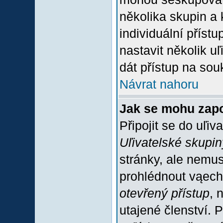
několika skupin a
individuální příst
nastavit několik u
dát přístup na sou
Návrat nahoru
Jak se mohu zapo
Připojit se do uľiv
Uľivatelské skupin
stránky, ale nemus
prohlédnout vąech
otevřený přístup
, 
utajené členství. 