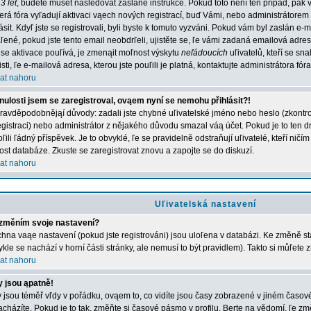
3 let
, budete muset následovat zaslané instrukce. Pokud toto není ten případ, pak 
erá fóra vyľadují aktivaci vąech nových registrací, buď Vámi, nebo administrátorem
lásit. Kdyľ jste se registrovali, byli byste k tomuto vyzváni. Pokud vám byl zaslán e-
ľené, pokud jste tento email neobdrľeli, ujistěte se, ľe vámi zadaná emailová adr
 se aktivace pouľívá, je zmenąit moľnost výskytu
neľádoucích
uľivatelů, kteří se sn
jisti, ľe e-mailová adresa, kterou jste pouľili je platná, kontaktujte administrátora fóra
at nahoru
nulosti jsem se zaregistroval, ovąem nyní se nemohu přihlásit?!
ravděpodobnějąí důvody: zadali jste chybné uľivatelské jméno nebo heslo (zkontroluj
registraci) nebo administrátor z nějakého důvodu smazal váą účet. Pokud je to ten d
ľili ľádný příspěvek. Je to obvyklé, ľe se pravidelně odstraňují uľivatelé, kteří ničí
kost databáze. Zkuste se zaregistrovat znovu a zapojte se do diskuzí.
at nahoru
Uľivatelská nastavení
změním svoje nastavení?
hna vaąe nastavení (pokud jste registrováni) jsou uloľena v databázi. Ke změně st
ykle se nachází v horní části stránky, ale nemusí to být pravidlem). Takto si můľete
at nahoru
 jsou ąpatně!
 jsou téměř vľdy v pořádku, ovąem to, co vidíte jsou časy zobrazené v jiném časo
acházíte. Pokud je to tak, změňte si časové pásmo v profilu. Berte na vědomí, ľe