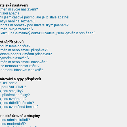
atelská nastavení
změním svoje nastavení?
 jsou ąpatně!
il jsem časové pásmo, ale je to stále ąpatně!
jazyk není na seznamu!
zobrazím obrázek pod uľivatelským jménem?
změní svoje zařazení?
 kliknu na e-mailový odkaz uľivatele, jsem vyzván k přihláąení!
dání příspěvků
vloľím téma do fóra?
změním nebo smaľu příspěvek?
přidám podpis k mému příspěvku?
vytvořím hlasování?
změním nebo smaľu hlasování?
 se nemohu dostat k fóru?
 nemohu hlasovat v anketě?
átování a typy příspěvků
je BBCode?
 pouľívat HTML?
o jsou smajlíky?
 přidávat obrázky?
o jsou oznámení?
o jsou důleľitá témata?
o jsou uzamčená témata?
atelské úrovně a skupiny
jsou administrátoři?
jsou moderátoři?