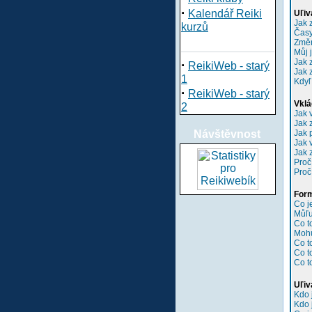
·
Kalendář Reiki
Uľiv
Jak 
kurzů
Časy
Změn
Můj 
Jak 
·
ReikiWeb - starý
Jak 
1
Kdyľ
·
ReikiWeb - starý
Vklá
2
Jak 
Jak 
Návštěvnost
Jak 
Jak 
Jak 
Proč
Proč
Form
Co 
Můľu
Co t
Mohu
Co t
Co t
Co t
Uľiv
Kdo 
Kdo 