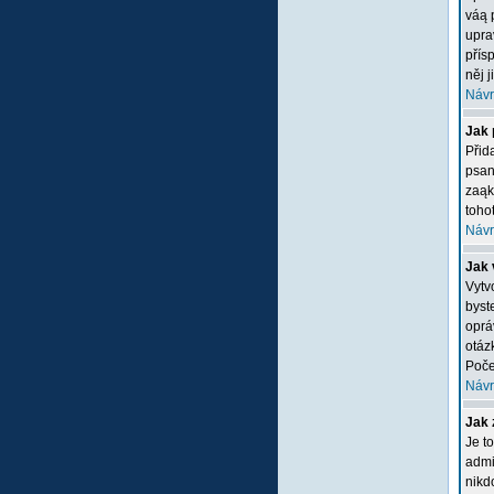
váą 
upra
přís
něj 
Návr
Jak 
Přid
psan
zaąk
tohot
Návr
Jak 
Vytv
byste
oprá
otáz
Poče
Návr
Jak 
Je t
admi
nikd