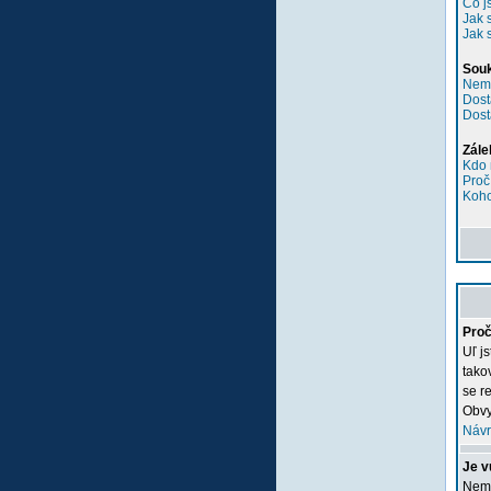
Co j
Jak 
Jak 
Sou
Nemů
Dost
Dost
Zále
Kdo 
Proč
Koho
Proč
Uľ j
tako
se re
Obvy
Návr
Je v
Nemu