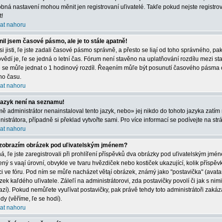
bná nastavení mohou měnit jen registrovaní uľivatelé. Takľe pokud nejste registrová
t!
at nahoru
il jsem časové pásmo, ale je to stále ąpatně!
 si jisti, ľe jste zadali časové pásmo správně, a přesto se liąí od toho správného, 
vědí je, ľe se jedná o letní čas. Fórum není stavěno na uplatňování rozdílu mezi s
e se můľe jednat o 1 hodinový rozdíl. Řeąením můľe být posunutí časového pásma 
ího času.
at nahoru
jazyk není na seznamu!
mě administrátor nenainstaloval tento jazyk, nebo» jej nikdo do tohoto jazyka zatím 
nistrátora, případně si překlad vytvořte sami. Pro více informací se podívejte na st
at nahoru
zobrazím obrázek pod uľivatelským jménem?
á, ľe jste zaregistrovali při prohlíľení příspěvků dva obrázky pod uľivatelským jmé
ený s vaąí úrovní, obvykle ve tvaru hvězdiček nebo kostiček ukazující, kolik příspěvků
ci ve fóru. Pod ním se můľe nacházet větąí obrázek, známý jako "postavička" (avatar)
zek kaľdého uľivatele. Záleľí na administrátorovi, zda postavičky povolí či jak s nim
azí). Pokud nemůľete vyuľívat postavičky, pak právě tehdy toto administrátoři zakáza
dy (věříme, ľe se hodí).
at nahoru