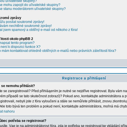
sou uľivatelské skupiny?
se mohu zapojit do uľivatelské skupiny?
se stanu moderátorem uľivatelské skupiny?
kromé zprávy
ľu posílat soukromé zprávy!
ávám nechtěné soukromé zprávy!
al jsem spamový a obtíľný e-mail od někoho z fóra!
ľitosti okolo phpBB 2
napsal tento program?
 není k dispozici funkce X?
 mám kontaktovat ohledně obtíľných e-mailů nebo právních záleľitostí fóra?
Registrace a přihláąení
 se nemohu přihlásit?
ste se zaregistrovali? Před přihláąením je nutné se nejdříve registrovat. Byla vám n
vém případě se tato skutečnost zobrazí)? Pokud ano, kontaktujte administrátora a p
gistrovali, nebyli jste z fóra vyloučeni a stále se nemůľete přihlásit, znovu zkontrol
kle toto bývá ten problém a pokud není, kontaktujte administrátora, moľná má chyb
at nahoru
ůbec potřeba se registrovat?
síte. Vąe je na administrátorovi fóra, zda je potřeba se registrovat ke vkládání př