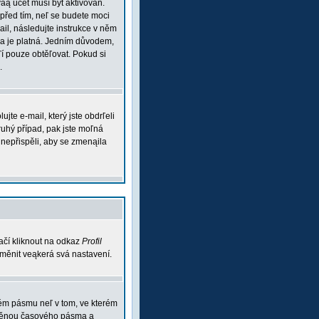
váą účet musí být aktivován.
 před tím, neľ se budete moci
mail, následujte instrukce v něm
esa je platná. Jedním důvodem,
aľí pouze obtěľovat. Pokud si
.
te e-mail, který jste obdrľeli
ruhý případ, pak jste moľná
m nepřispěli, aby se zmenąila
ačí kliknout na odkaz
Profil
 změnit veąkerá svá nastavení.
vém pásmu neľ v tom, ve kterém
 změnou časového pásma a