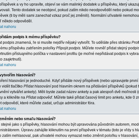
příspěvek a vy ho upravíte, objeví se vám malinký dodatek u příspěvku, který ukazuje
vovali. Tento dodatek se neobjeví, pokud zatím nikdo neodpověděl nebo pokud mode
pěvek (ti by měli sami zanechat vzkaz proč jej změnili). Normální uľivatelé nemoh
jiľ někdo odpověděl.
at nahoru
přidám podpis k mému příspěvku?
at podpis znamená, ľe si musíte nejdřív nějaký vytvořit. To uděláte přes stránku
Profi
ému příspěvku zatrľením poloľky
Připojit podpis
. Můľete rovněľ přidat stejný podp
rtnutím přísluąného políčka v nastavení profilu (je moľné nepřidávat podpis k vy
o zaąkrtnutí).
at nahoru
vytvořím hlasování?
oření hlasování je jednoduché. Kdyľ přidáte nový příspěvek (nebo upravujete první
 vidět tlačítko
Přidat hlasování
pod hlavním oknem na přidávání příspěvků (pokud t
vnění vytvářet ankety). Měli byste zadat název ankety a pak alespoň dvě moľnosti
ky a klikněte na
Přidat odpověď
. Můľete také přidat časový limit pro anketu, kde
t odpovědí, které můľete zadat, určuje administrátor fóra.
at nahoru
změním nebo smaľu hlasování?
o stejné jako s příspěvky, hlasování mohou být upravována původním autorem, mo
nistrátorem. Úpravu zahájíte kliknutím na první příspěvek v tématu (toto je vľdy s
o zatím nehlasoval, pak uľivatelé mohou vymazat nebo změnit poloľku v hlasování, 