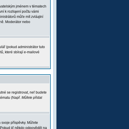
ľivatelským jménem v tématech
vní k rozliąení počtu vámi
inistrátorů můľe mít zvláątní
vně. Moderátor nebo
lář (pokud administrátor tuto
ů, které sbírají e-mailové
tné se registrovat, neľ budete
 tématu (Např.
Můľete přidat
 svoje příspěvky. Můľete
 Pokud jiľ někdo odpověděl na