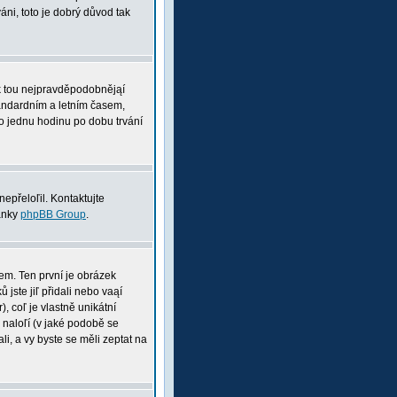
ni, toto je dobrý důvod tak
pak tou nejpravděpodobnějąí
tandardním a letním časem,
o jednu hodinu po dobu trvání
nepřeloľil. Kontaktujte
ránky
phpBB Group
.
nem. Ten první je obrázek
 jste jiľ přidali nebo vaąí
, coľ je vlastně unikátní
i naloľí (v jaké podobě se
li, a vy byste se měli zeptat na