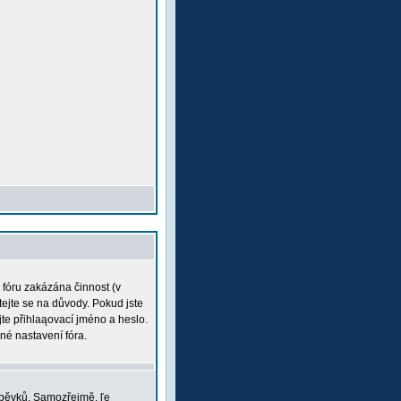
a fóru zakázána činnost (v
tejte se na důvody. Pokud jste
ujte přihlaąovací jméno a heslo.
né nastavení fóra.
íspěvků. Samozřejmě, ľe