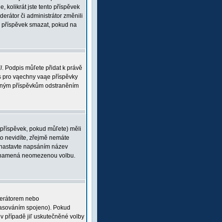
, kolikrát jste tento příspěvek
rátor či administrátor změnili
ou příspěvek smazat, pokud na
l
. Podpis můľete přidat k právě
is pro vąechny vaąe příspěvky
braným příspěvkům odstraněním
 příspěvek, pokud můľete) měli
o nevidíte, zřejmě nemáte
 (nastavte napsáním název
 0 znamená neomezenou volbu.
derátorem nebo
 hlasováním spojeno). Pokud
v případě jiľ uskutečněné volby