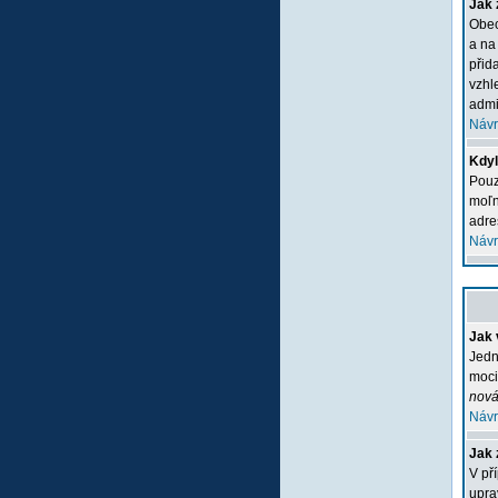
Jak 
Obec
a na
přid
vzhl
admi
Návr
Kdyľ
Pouz
moľn
adre
Návr
Jak 
Jedn
moci
nová
Návr
Jak 
V př
upra