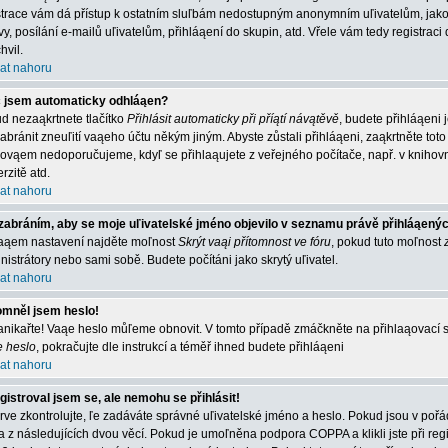
strace vám dá přístup k ostatním sluľbám nedostupným anonymním uľivatelům, jako
vy, posílání e-mailů uľivatelům, přihláąení do skupin, atd. Vřele vám tedy registrac
hvil.
at nahoru
 jsem automaticky odhláąen?
d nezaąkrtnete tlačítko
Přihlásit automaticky při příątí návątěvě
, budete přihláąeni 
abránit zneuľití vaąeho účtu někým jiným. Abyste zůstali přihláąeni, zaąkrtněte toto 
 ovąem nedoporučujeme, kdyľ se přihlaąujete z veřejného počítače, např. v knihovn
rzitě atd.
at nahoru
zabráním, aby se moje uľivatelské jméno objevilo v seznamu právě přihláąený
aąem nastavení najděte moľnost
Skrýt vaąi přítomnost ve fóru
, pokud tuto moľnost
nistrátory nebo sami sobě. Budete počítáni jako skrytý uľivatel.
at nahoru
mněl jsem heslo!
nikařte! Vaąe heslo můľeme obnovit. V tomto případě zmáčkněte na přihlaąovací st
e heslo
, pokračujte dle instrukcí a téměř ihned budete přihláąeni
at nahoru
gistroval jsem se, ale nemohu se přihlásit!
rve zkontrolujte, ľe zadáváte správné uľivatelské jméno a heslo. Pokud jsou v poř
a z následujících dvou věcí. Pokud je umoľněna podpora COPPA a klikli jste při reg