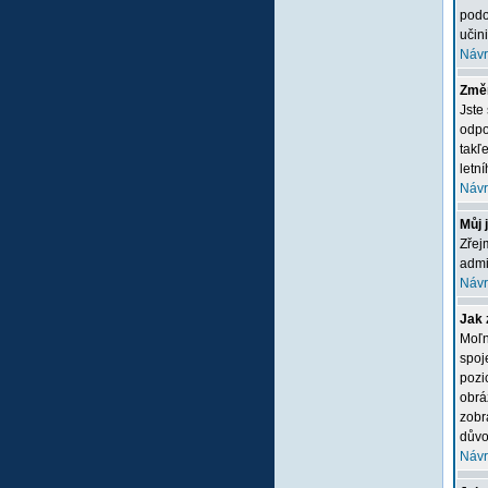
podo
učini
Návr
Změn
Jste
odpo
takľ
letn
Návr
Můj 
Zřej
admi
Návr
Jak 
Moľn
spoj
pozi
obrá
zobr
důvo
Návr