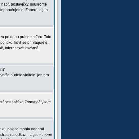
 např. postavičky, soukromé
i doporučujeme. Zabere to jen
jen po dobu práce na fóru. Toto
políčko, kdyľ se přihlaąujete.
ě, internetové kavárně,
ch?
zvolíte
budete viditelní jen pro
ránce tlačítko
Zapomněl jsem
ádku, pak se mohla odehrát
istraci na odkaz
... a je mi méně