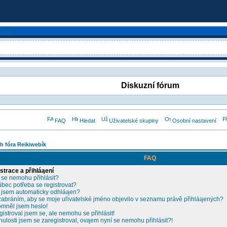
Diskuzní fórum
FAQ
Hledat
Uživatelské skupiny
Osobní nastavení
h fóra Reikiwebík
FAQ
strace a přihláąení
 se nemohu přihlásit?
ůbec potřeba se registrovat?
 jsem automaticky odhláąen?
zabráním, aby se moje uľivatelské jméno objevilo v seznamu právě přihláąených?
mněl jsem heslo!
gistroval jsem se, ale nemohu se přihlásit!
nulosti jsem se zaregistroval, ovąem nyní se nemohu přihlásit?!