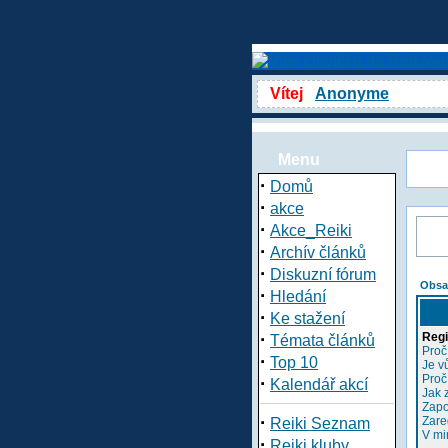
Vítej
Anonyme
Menu
·
Domů
·
akce
·
Akce_Reiki
·
Archív článků
·
Diskuzní fórum
Obsa
·
Hledání
·
Ke stažení
·
Regi
Témata článků
Proč
·
Top 10
Je v
Proč
·
Kalendář akcí
Jak 
Zapo
·
Zare
Reiki Seznam
V mi
·
Reiki kluby