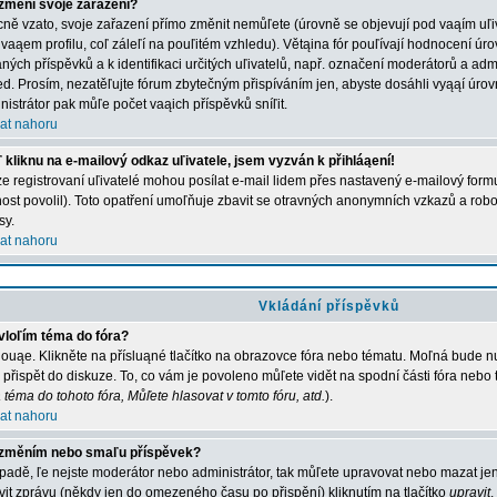
změní svoje zařazení?
ně vzato, svoje zařazení přímo změnit nemůľete (úrovně se objevují pod vaąím u
 vaąem profilu, coľ záleľí na pouľitém vzhledu). Větąina fór pouľívají hodnocení úro
aných příspěvků a k identifikaci určitých uľivatelů, např. označení moderátorů a adm
ed. Prosím, nezatěľujte fórum zbytečným přispíváním jen, abyste dosáhli vyąąí úro
nistrátor pak můľe počet vaąich příspěvků sníľit.
at nahoru
 kliknu na e-mailový odkaz uľivatele, jsem vyzván k přihláąení!
e registrovaní uľivatelé mohou posílat e-mail lidem přes nastavený e-mailový formu
ost povolil). Toto opatření umoľňuje zbavit se otravných anonymních vzkazů a robot
sy.
at nahoru
Vkládání příspěvků
vloľím téma do fóra?
ouąe. Klikněte na přísluąné tlačítko na obrazovce fóra nebo tématu. Moľná bude nu
 přispět do diskuze. To, co vám je povoleno můľete vidět na spodní části fóra nebo
 téma do tohoto fóra, Můľete hlasovat v tomto fóru, atd.
).
at nahoru
změním nebo smaľu příspěvek?
ípadě, ľe nejste moderátor nebo administrátor, tak můľete upravovat nebo mazat jen
vit zprávu (někdy jen do omezeného času po přispění) kliknutím na tlačítko
upravit
.