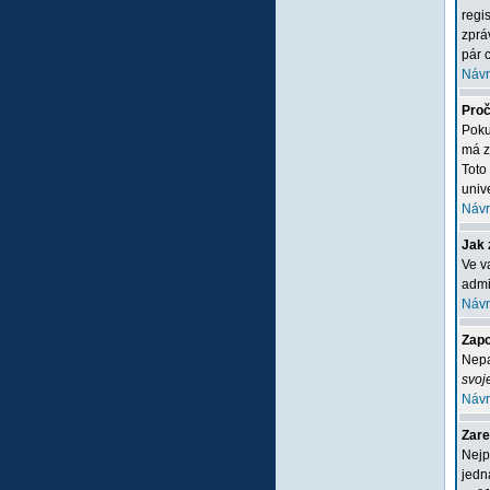
regi
zprá
pár c
Návr
Proč
Poku
má z
Toto
unive
Návr
Jak 
Ve v
admi
Návr
Zapo
Nepa
svoj
Návr
Zare
Nejp
jedn