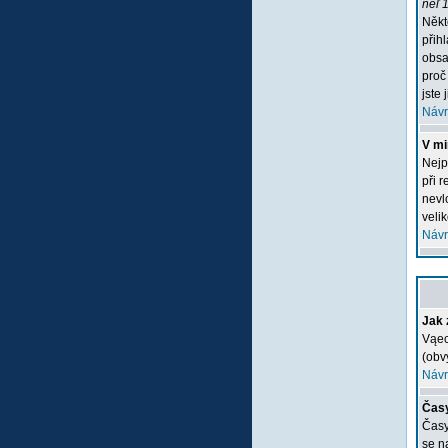
neľ 1
Někt
přih
obsa
proč
jste 
Návr
V mi
Nejp
při 
nevlo
veli
Návr
Jak 
Vąec
(obv
Návr
Časy
Časy
se n