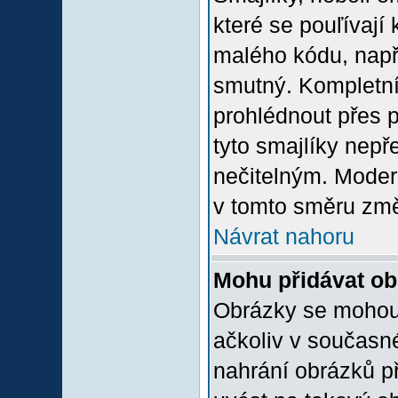
které se pouľívají 
malého kódu, např
smutný. Kompletní
prohlédnout přes p
tyto smajlíky nepř
nečitelným. Moder
v tomto směru změ
Návrat nahoru
Mohu přidávat o
Obrázky se mohou 
ačkoliv v současn
nahrání obrázků p