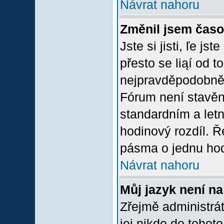
Návrat nahoru
Změnil jsem časov
Jste si jisti, ľe j
přesto se liąí od 
nejpravděpodobněją
Fórum není stavěn
standardním a let
hodinový rozdíl. 
pásma o jednu hod
Návrat nahoru
Můj jazyk není n
Zřejmě administrát
jej nikdo do tohoto