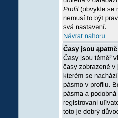
uloľena v databázi
Profil
(obvykle se n
nemusí to být prav
svá nastavení.
Návrat nahoru
Časy jsou ąpatně
Časy jsou téměř vľ
časy zobrazené v 
kterém se nacházít
pásmo v profilu. 
pásma a podobná 
registrovaní uľivat
toto je dobrý důvod