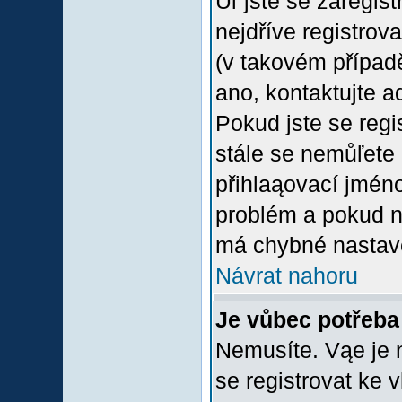
Uľ jste se zaregis
nejdříve registrov
(v takovém případ
ano, kontaktujte a
Pokud jste se regis
stále se nemůľete p
přihlaąovací jméno
problém a pokud ne
má chybné nastave
Návrat nahoru
Je vůbec potřeba 
Nemusíte. Vąe je n
se registrovat ke 