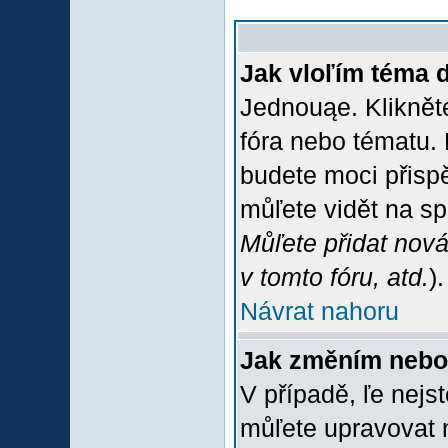
Jak vloľím téma 
Jednouąe. Klikněte
fóra nebo tématu. 
budete moci přispě
můľete vidět na sp
Můľete přidat nová
v tomto fóru, atd.
).
Návrat nahoru
Jak změním nebo
V případě, ľe nejs
můľete upravovat 