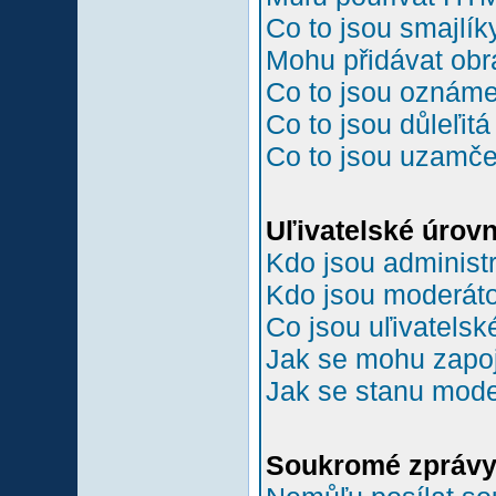
Co to jsou smajlík
Mohu přidávat ob
Co to jsou oznám
Co to jsou důleľit
Co to jsou uzamč
Uľivatelské úrov
Kdo jsou administr
Kdo jsou moderáto
Co jsou uľivatelsk
Jak se mohu zapoji
Jak se stanu mode
Soukromé zpráv