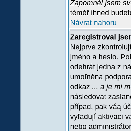
Zapomněl jsem sv
téměř ihned budete
Návrat nahoru
Zaregistroval jse
Nejprve zkontroluj
jméno a heslo. Po
odehrát jedna z ná
umoľněna podpora C
odkaz
... a je mi 
následovat zaslané
případ, pak váą úč
vyľadují aktivaci 
nebo administráto