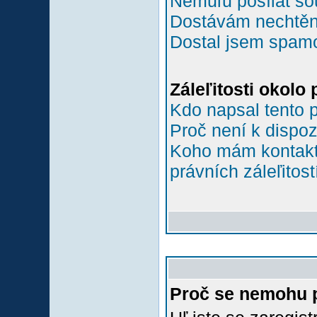
Nemůľu posílat so
Dostávám nechtěn
Dostal jsem spamov
Záleľitosti okolo
Kdo napsal tento 
Proč není k dispoz
Koho mám kontakto
právních záleľitost
Proč se nemohu p