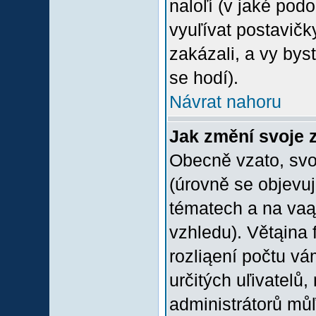
naloľí (v jaké pod
vyuľívat postavičk
zakázali, a vy bys
se hodí).
Návrat nahoru
Jak změní svoje 
Obecně vzato, svo
(úrovně se objevu
tématech a na vaąe
vzhledu). Větąina 
rozliąení počtu vá
určitých uľivatelů
administrátorů můľ