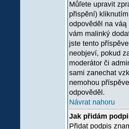
Můľete upravit zp
přispění) kliknutím
odpověděl na váą p
vám malinký dodate
jste tento příspěv
neobjeví, pokud z
moderátor či admini
sami zanechat vzka
nemohou příspěvek
odpověděl.
Návrat nahoru
Jak přidám podp
Přidat podpis znam