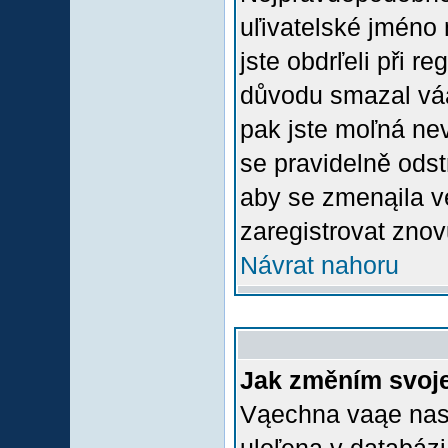
uľivatelské jméno 
jste obdrľeli při r
důvodu smazal váą 
pak jste moľná nevl
se pravidelně odstr
aby se zmenąila v
zaregistrovat znov
Návrat nahoru
Jak změním svoje
Vąechna vaąe nasta