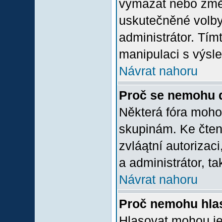
vymazat nebo změni
uskutečněné volby 
administrátor. Tím
manipulaci s výsl
Návrat nahoru
Proč se nemohu d
Některá fóra moho
skupinám. Ke čtení,
zvláątní autorizac
a administrátor, ta
Návrat nahoru
Proč nemohu hlas
Hlasovat mohou jen