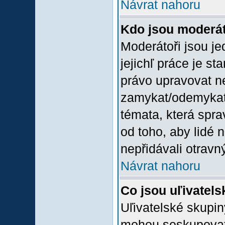
Návrat nahoru
Kdo jsou moderát
Moderátoři jsou jed
jejichľ práce je st
právo upravovat n
zamykat/odemykat,
témata, která spra
od toho, aby lidé 
nepřidávali otravný
Návrat nahoru
Co jsou uľivatel
Uľivatelské skupin
mohou seskupovat u