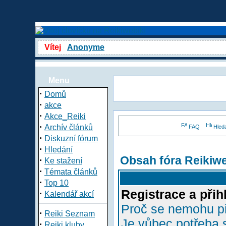
Vítej
Anonyme
Menu
·
Domů
·
akce
·
Akce_Reiki
·
Archív článků
FAQ
Hled
·
Diskuzní fórum
·
Hledání
Obsah fóra Reikiw
·
Ke stažení
·
Témata článků
·
Top 10
Registrace a přih
·
Kalendář akcí
Proč se nemohu př
·
Reiki Seznam
Je vůbec potřeba s
·
Reiki kluby