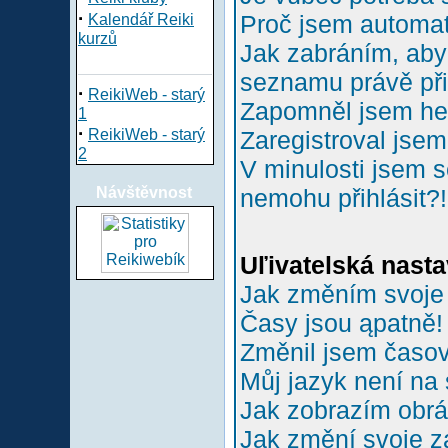
·
Proč jsem automa
Kalendář Reiki
kurzů
Jak zabráním, aby 
seznamu právě př
·
ReikiWeb - starý
Zapomněl jsem he
1
·
ReikiWeb - starý
Zaregistroval jsem
2
V minulosti jsem s
Návštěvnost
nemohu přihlásit?!
Uľivatelská nasta
Jak změním svoje
Časy jsou ąpatně!
Změnil jsem časové
Můj jazyk není na
Jak zobrazím obr
Jak změní svoje z