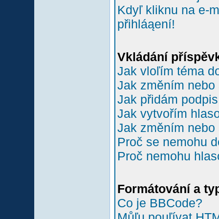
Kdyľ kliknu na e-m
přihláąení!
Vkládání příspěv
Jak vloľím téma do
Jak změním nebo 
Jak přidám podpi
Jak vytvořím hlas
Jak změním nebo 
Proč se nemohu do
Proč nemohu hlas
Formátování a ty
Co je BBCode?
Můľu pouľívat HT