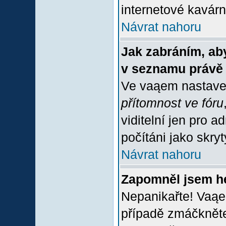
internetové kavárně
Návrat nahoru
Jak zabráním, aby
v seznamu právě
Ve vaąem nastave
přítomnost ve fóru
viditelní jen pro 
počítáni jako skrytý
Návrat nahoru
Zapomněl jsem h
Nepanikařte! Vaąe
případě zmáčkněte 