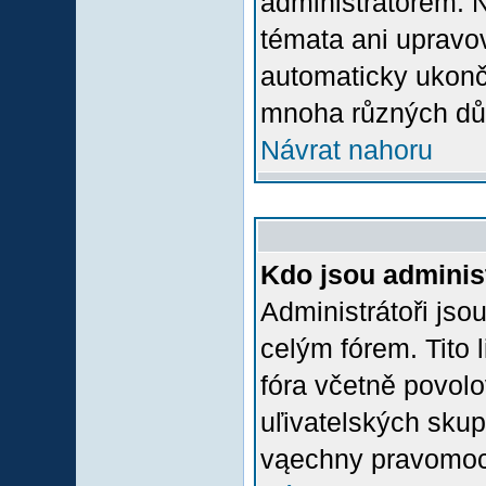
administrátorem.
témata ani upravov
automaticky ukon
mnoha různých dů
Návrat nahoru
Kdo jsou adminis
Administrátoři jso
celým fórem. Tito
fóra včetně povolo
uľivatelských skup
vąechny pravomoci