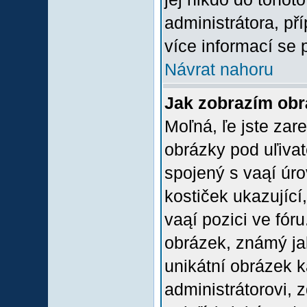
administrátora, př
více informací se 
Návrat nahoru
Jak zobrazím ob
Moľná, ľe jste zare
obrázky pod uľiva
spojený s vaąí úro
kostiček ukazující,
vaąí pozici ve fór
obrázek, známý jak
unikátní obrázek k
administrátorovi, z