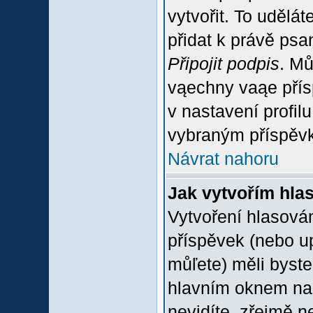
vytvořit. To udělá
přidat k právě ps
Připojit podpis
. Mů
vąechny vaąe přís
v nastavení profil
vybraným příspěvk
Návrat nahoru
Jak vytvořím hla
Vytvoření hlasován
příspěvek (nebo u
můľete) měli byste
hlavním oknem na 
nevidíte, zřejmě n