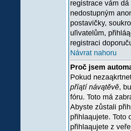
registrace vám dá 
nedostupným anon
postavičky, soukro
uľivatelům, přihlá
registraci doporuč
Návrat nahoru
Proč jsem automa
Pokud nezaąkrtnet
příątí návątěvě
, b
fóru. Toto má zabr
Abyste zůstali přih
přihlaąujete. Tot
přihlaąujete z veř