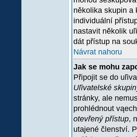
několika skupin a
individuální příst
nastavit několik u
dát přístup na sou
Návrat nahoru
Jak se mohu zapo
Připojit se do uľiv
Uľivatelské skupin
stránky, ale nemus
prohlédnout vąech
otevřený přístup
, 
utajené členství. 