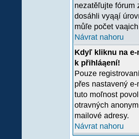
nezatěľujte fórum
dosáhli vyąąí úro
můľe počet vaąich 
Návrat nahoru
Kdyľ kliknu na e-
k přihláąení!
Pouze registrovaní
přes nastavený e-m
tuto moľnost povol
otravných anonymní
mailové adresy.
Návrat nahoru