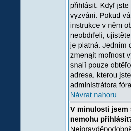
přihlásit. Kdyľ jste
vyzváni. Pokud vám
instrukce v něm ob
neobdrľeli, ujistě
je platná. Jedním 
zmenąit moľnost 
snaľí pouze obtěľov
adresa, kterou jste
administrátora fóra
Návrat nahoru
V minulosti jsem 
nemohu přihlásit
Nejpravděpodobněj