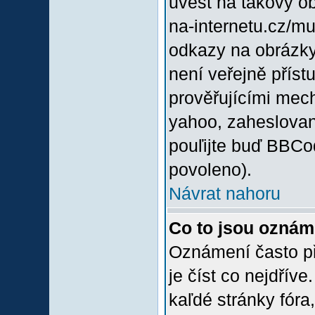
uvést na takový o
na-internetu.cz/m
odkazy na obrázky
není veřejně příst
prověřujícími mec
yahoo, zaheslovan
pouľijte buď BBCod
povoleno).
Návrat nahoru
Co to jsou oznám
Oznámení často při
je číst co nejdřív
kaľdé stránky fóra