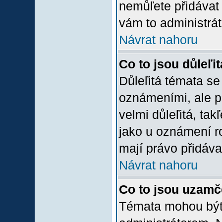
nemůľete přidávat 
vám to administrát
Návrat nahoru
Co to jsou důleľi
Důleľitá témata se
oznámeními, ale p
velmi důleľitá, tak
jako u oznámení ro
mají právo přidáva
Návrat nahoru
Co to jsou uzamč
Témata mohou bý