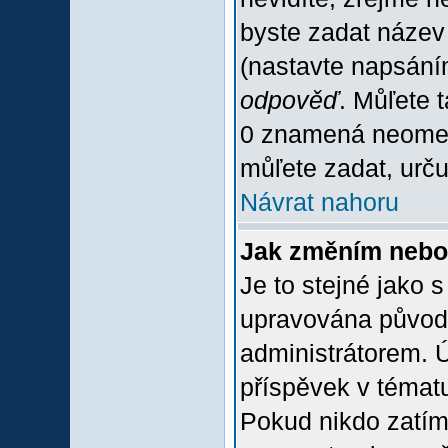
byste zadat název
(nastavte napsání
odpověď
. Můľete 
0 znamená neomez
můľete zadat, urču
Návrat nahoru
Jak změním nebo
Je to stejné jako 
upravována původ
administrátorem. Ú
příspěvek v tématu
Pokud nikdo zatím