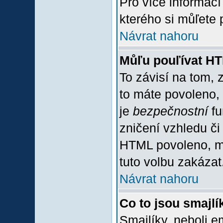
Pro více informac
kterého si můľete 
Návrat nahoru
Můľu pouľívat H
To závisí na tom, 
to máte povoleno, z
je
bezpečnostní
fu
zničení vzhledu či
HTML povoleno, mů
tuto volbu zakázat
Návrat nahoru
Co to jsou smajlí
Smajlíky, neboli e