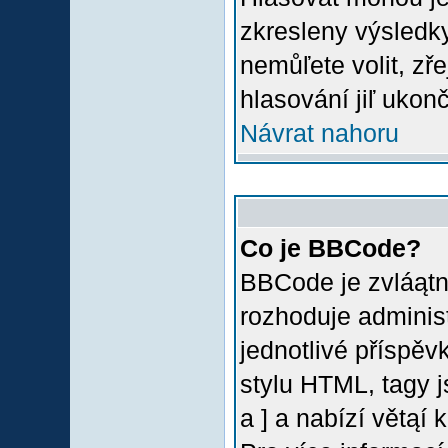
zkresleny výsledky
nemůľete volit, z
hlasování jiľ ukon
Návrat nahoru
Co je BBCode?
BBCode je zvláątn
rozhoduje administ
jednotlivé příspě
stylu HTML, tagy 
a ] a nabízí větąí 