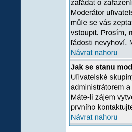
zaľádat o zařazení 
Moderátor uľivatel
můľe se vás zepta
vstoupit. Prosím,
ľádosti nevyhoví. 
Návrat nahoru
Jak se stanu mod
Uľivatelské skupi
administrátorem a
Máte-li zájem vytv
prvního kontaktuj
Návrat nahoru