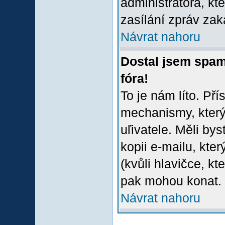
administrátora, kt
zasílání zpráv zak
Návrat nahoru
Dostal jsem spam
fóra!
To je nám líto. Př
mechanismy, který
uľivatele. Měli bys
kopii e-mailu, který
(kvůli hlavičce, k
pak mohou konat.
Návrat nahoru